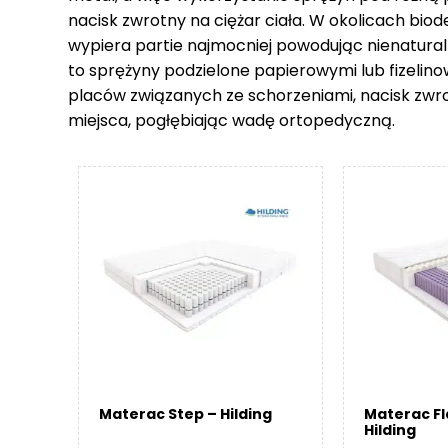
nacisk zwrotny na ciężar ciała. W okolicach biod
wypiera partie najmocniej powodując nienatural
to sprężyny podzielone papierowymi lub fizelin
placów związanych ze schorzeniami, nacisk zwr
miejsca, pogłębiając wadę ortopedyczną.
Materac Step – Hilding
Materac F
Hilding