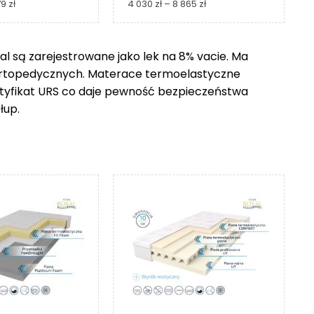
Zakres
Zakres
79
zł
4 030
zł
–
8 865
zł
cen:
cen:
od
od
1
4
 są zarejestrowane jako lek na 8% vacie. Ma
229 zł
030 zł
ortopedycznych. Materace termoelastyczne
do
do
2
8
ertyfikat URS co daje pewność bezpieczeństwa
279 zł
865 zł
łup.