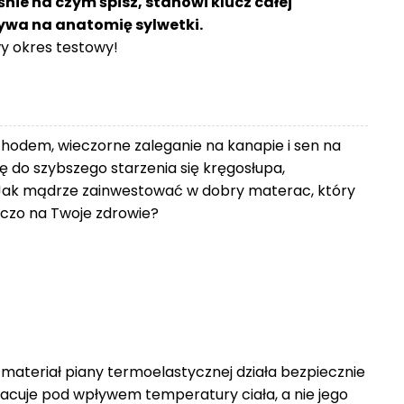
śnie na czym śpisz, stanowi klucz całej
ływa na anatomię sylwetki.
 okres testowy!
chodem, wieczorne zaleganie na kanapie i sen na
 do szybszego starzenia się kręgosłupa,
Jak mądrze zainwestować w dobry materac, który
zniczo na Twoje zdrowie?
 materiał piany termoelastycznej działa bezpiecznie
racuje pod wpływem temperatury ciała, a nie jego