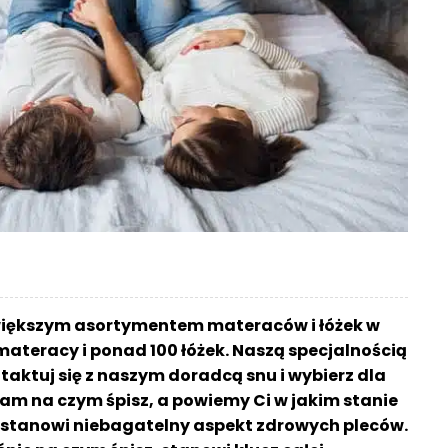
większym asortymentem materaców i łóżek w
materacy i ponad 100 łóżek. Naszą specjalnością
aktuj się z naszym doradcą snu i wybierz dla
am na czym śpisz, a powiemy Ci w jakim stanie
sz stanowi niebagatelny aspekt zdrowych pleców.