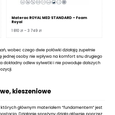
Materac ROYAL MED STANDARD – Foam
Royal
Zakres
1 810
zł
–
3 749
zł
cen:
od
1
gań, wobec czego dwie połówki działają zupełnie
810 zł
się jednej osoby nie wpływa na komfort snu drugiego
do
 dokładny odlew sylwetki i nie powoduje dalszych
3
ozycji.
749 zł
we, kieszeniowe
 których głównym materiałem “fundamentem” jest
ostacią. Działanie sprężyny działa głównie poprzez