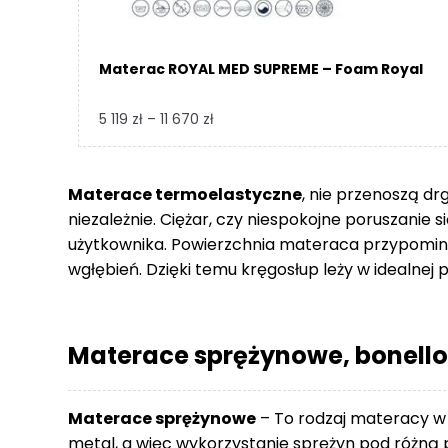
Materac ROYAL MED SUPREME – Foam Royal
Zakres
5 119
zł
–
11 670
zł
cen:
od
5
Materace termoelastyczne
, nie przenoszą dr
119 zł
niezależnie. Ciężar, czy niespokojne poruszanie 
do
użytkownika. Powierzchnia materaca przypomina
11
wgłębień. Dzięki temu kręgosłup leży w idealnej p
670 zł
Materace sprężynowe, bonello
Materace sprężynowe
– To rodzaj materacy w
metal, a więc wykorzystanie sprężyn pod różną p