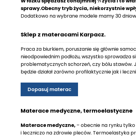
W łóżku spędzasz conajmniej ⅓ życia i to wła
o
sprawy.Obecny tryb życia, niekorzystnie wp
n
Dodatkowo na wybrane modele mamy 30 dniowy
t
a
k
Sklep z materacami Karpacz.
t
B
Praca za biurkiem, poruszanie się głównie samo
l
nieodpowiednim podłożu, wszystko sprowadza się
o
problematycznych schorzeń, czy bólu stawów. 
g
będzie działał zarówno profilaktycznie jak i lec
W
Y
Dopasuj materac
P
R
Z
Materace medyczne, termoelastyczne
E
D
Materace medyczne,
– obecnie na rynku tylko
A
i leczniczo na zdrowie pleców. Termoelastyka p
Ż