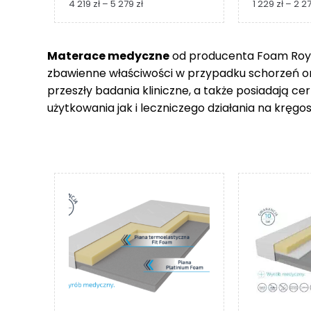
Zakres
4 219
zł
–
5 279
zł
1 229
zł
–
2 2
cen:
od
4
Materace medyczne
od producenta Foam Royal
219 zł
zbawienne właściwości w przypadku schorzeń 
do
5
przeszły badania kliniczne, a także posiadają c
279 zł
użytkowania jak i leczniczego działania na kręgos