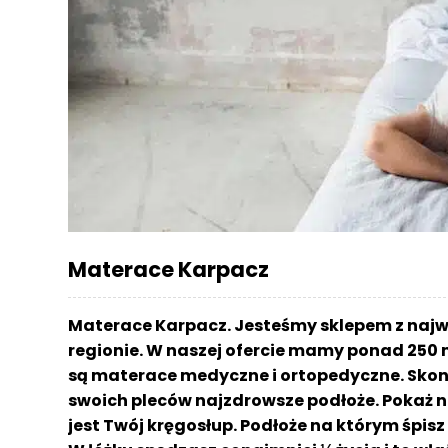
r
a
c
e
Ł
ó
ż
k
a
M
Materace Karpacz
a
t
e
Materace Karpacz. Jesteśmy sklepem z naj
r
regionie. W naszej ofercie mamy ponad 250 
a
są materace medyczne i ortopedyczne. Skont
c
a
swoich pleców najzdrowsze podłoże. Pokaż n
jest Twój kręgosłup. Podłoże na którym śpi
K