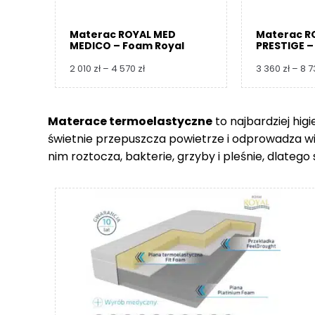
Materac ROYAL MED
Materac R
MEDICO – Foam Royal
PRESTIGE –
Zakres
2 010
zł
–
4 570
zł
3 360
zł
–
8 
cen:
od
2
Materace termoelastyczne
to najbardziej hig
010 zł
świetnie przepuszcza powietrze i odprowadza wilgo
do
4
nim roztocza, bakterie, grzyby i pleśnie, dlate
570 zł