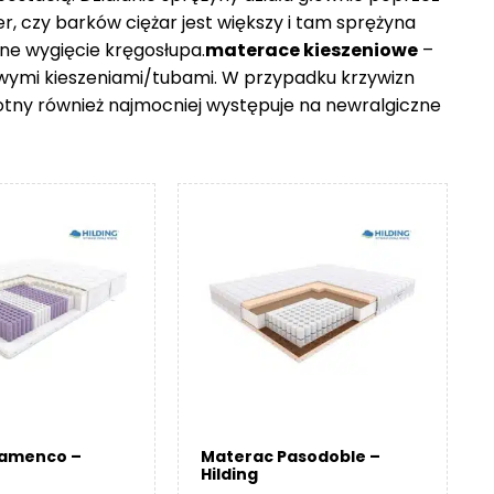
er, czy barków ciężar jest większy i tam sprężyna
ne wygięcie kręgosłupa.
materace kieszeniowe
–
owymi kieszeniami/tubami. W przypadku krzywizn
otny również najmocniej występuje na newralgiczne
lamenco –
Materac Pasodoble –
Hilding