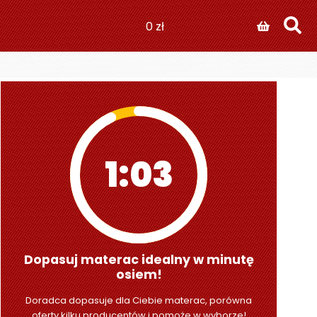
0
zł
1:01
Dopasuj materac idealny w minutę
osiem!
Doradca dopasuje dla Ciebie materac, porówna
oferty kilku producentów i pomoże w wyborze!