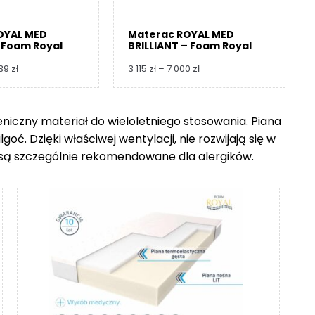
OYAL MED
Materac ROYAL MED
 Foam Royal
BRILLIANT – Foam Royal
Zakres
Zakres
739
zł
3 115
zł
–
7 000
zł
cen:
cen:
od
od
3
3
ieniczny materiał do wieloletniego stosowania. Piana
360 zł
115 zł
ć. Dzięki właściwej wentylacji, nie rozwijają się w
do
do
8
7
go są szczególnie rekomendowane dla alergików.
739 zł
000 zł