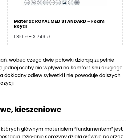
Materac ROYAL MED STANDARD – Foam
Royal
Zakres
1 810
zł
–
3 749
zł
cen:
od
1
gań, wobec czego dwie połówki działają zupełnie
810 zł
się jednej osoby nie wpływa na komfort snu drugiego
do
 dokładny odlew sylwetki i nie powoduje dalszych
3
ozycji.
749 zł
we, kieszeniowe
 których głównym materiałem “fundamentem” jest
ostacią. Działanie sprężyny działa głównie poprzez