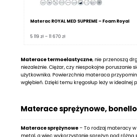
Materac ROYAL MED SUPREME – Foam Royal
Zakres
5 119
zł
–
11 670
zł
cen:
od
5
Materace termoelastyczne
, nie przenoszą dr
119 zł
niezależnie. Ciężar, czy niespokojne poruszanie 
do
użytkownika. Powierzchnia materaca przypomina
11
wgłębień. Dzięki temu kręgosłup leży w idealnej p
670 zł
Materace sprężynowe, bonello
Materace sprężynowe
– To rodzaj materacy w
metal, a więc wykorzystanie sprężyn pod różną p