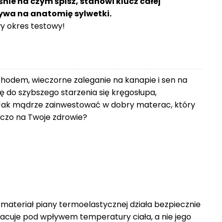
śnie na czym śpisz, stanowi klucz całej
ływa na anatomię sylwetki.
 okres testowy!
chodem, wieczorne zaleganie na kanapie i sen na
 do szybszego starzenia się kręgosłupa,
Jak mądrze zainwestować w dobry materac, który
zniczo na Twoje zdrowie?
 materiał piany termoelastycznej działa bezpiecznie
racuje pod wpływem temperatury ciała, a nie jego