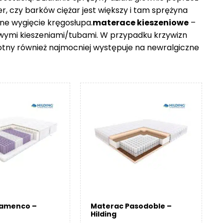
er, czy barków ciężar jest większy i tam sprężyna
ne wygięcie kręgosłupa.
materace kieszeniowe
–
owymi kieszeniami/tubami. W przypadku krzywizn
otny również najmocniej występuje na newralgiczne
lamenco –
Materac Pasodoble –
Hilding