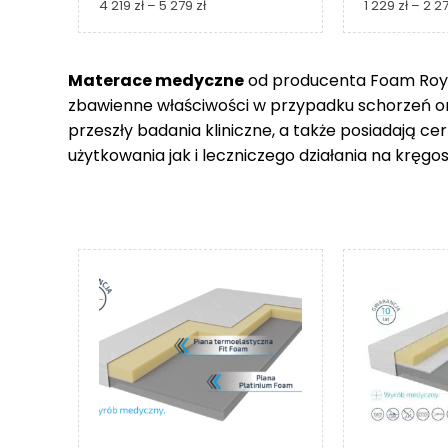
Zakres
4 219
zł
–
5 279
zł
1 229
zł
–
2 2
cen:
od
4
Materace medyczne
od producenta Foam Royal
219 zł
zbawienne właściwości w przypadku schorzeń 
do
5
przeszły badania kliniczne, a także posiadają c
279 zł
użytkowania jak i leczniczego działania na kręgos