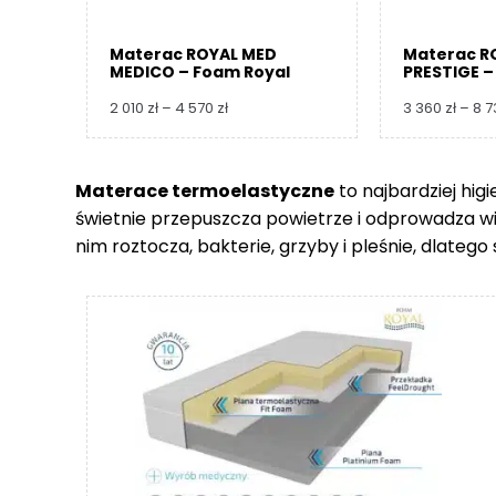
Materac ROYAL MED
Materac R
MEDICO – Foam Royal
PRESTIGE –
Zakres
2 010
zł
–
4 570
zł
3 360
zł
–
8 
cen:
od
2
Materace termoelastyczne
to najbardziej hig
010 zł
świetnie przepuszcza powietrze i odprowadza wilgo
do
4
nim roztocza, bakterie, grzyby i pleśnie, dlate
570 zł