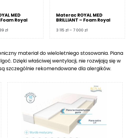
OYAL MED
Materac ROYAL MED
 Foam Royal
BRILLIANT – Foam Royal
Zakres
Zakres
739
zł
3 115
zł
–
7 000
zł
cen:
cen:
od
od
3
3
ieniczny materiał do wieloletniego stosowania. Piana
360 zł
115 zł
ć. Dzięki właściwej wentylacji, nie rozwijają się w
do
do
8
7
go są szczególnie rekomendowane dla alergików.
739 zł
000 zł