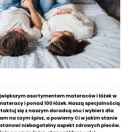
ajwiększym asortymentem materaców i łóżek w
materacy i ponad 100 łóżek. Naszą specjalnością
aktuj się z naszym doradcą snu i wybierz dla
am na czym śpisz, a powiemy Ci w jakim stanie
sz stanowi niebagatelny aspekt zdrowych pleców.