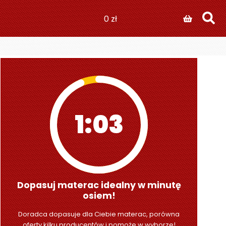
0
zł
1:01
Dopasuj materac idealny w minutę
osiem!
Doradca dopasuje dla Ciebie materac, porówna
oferty kilku producentów i pomoże w wyborze!