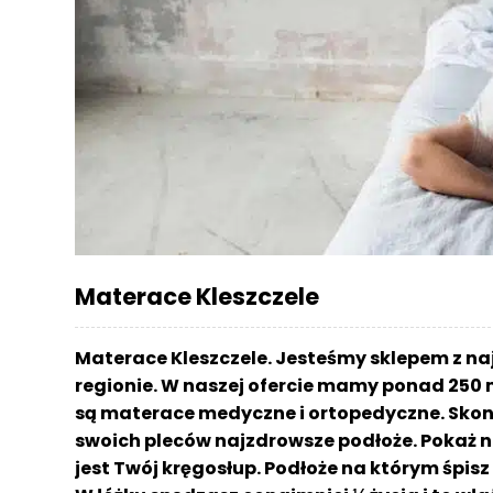
r
a
c
e
Ł
ó
ż
k
a
M
Materace Kleszczele
a
t
e
Materace Kleszczele. Jesteśmy sklepem z n
r
regionie. W naszej ofercie mamy ponad 250 
a
są materace medyczne i ortopedyczne. Skont
c
a
swoich pleców najzdrowsze podłoże. Pokaż n
jest Twój kręgosłup. Podłoże na którym śpi
K