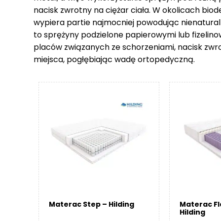
nacisk zwrotny na ciężar ciała. W okolicach biod
wypiera partie najmocniej powodując nienatural
to sprężyny podzielone papierowymi lub fizelin
placów związanych ze schorzeniami, nacisk zwr
miejsca, pogłębiając wadę ortopedyczną.
Materac Step – Hilding
Materac F
Hilding