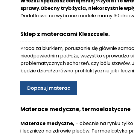
W łóżku spędzasz conajmniej ⅓ życia i to wła
o
sprawy.Obecny tryb życia, niekorzystnie wp
n
Dodatkowo na wybrane modele mamy 30 dniowy
t
a
k
Sklep z materacami Kleszczele.
t
B
Praca za biurkiem, poruszanie się głównie samo
l
nieodpowiednim podłożu, wszystko sprowadza się
o
problematycznych schorzeń, czy bólu stawów. 
g
będzie działał zarówno profilaktycznie jak i lec
W
Y
Dopasuj materac
P
R
Z
Materace medyczne, termoelastyczne
E
D
Materace medyczne,
– obecnie na rynku tylko
A
i leczniczo na zdrowie pleców. Termoelastyka p
Ż