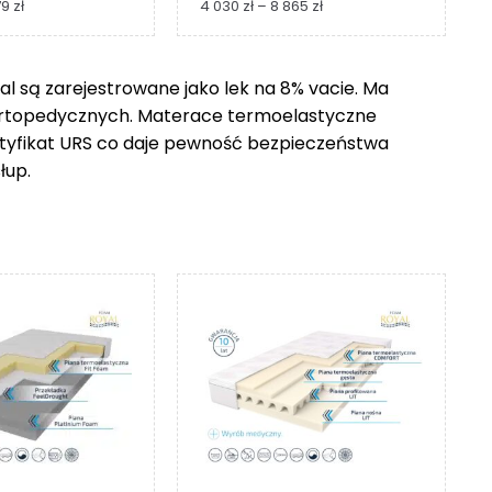
Zakres
Zakres
79
zł
4 030
zł
–
8 865
zł
cen:
cen:
od
od
1
4
 są zarejestrowane jako lek na 8% vacie. Ma
229 zł
030 zł
ortopedycznych. Materace termoelastyczne
do
do
2
8
ertyfikat URS co daje pewność bezpieczeństwa
279 zł
865 zł
łup.