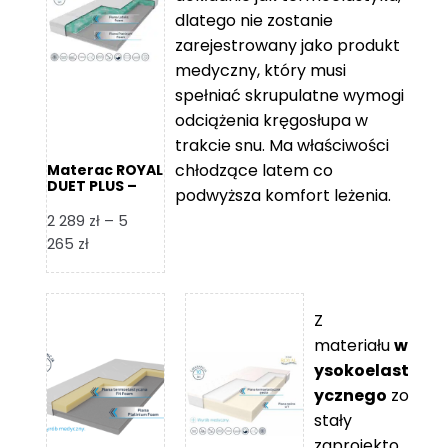
109 zł
5
dlatego nie zostanie
365 zł
zarejestrowany jako produkt
medyczny, który musi
spełniać skrupulatne wymogi
odciążenia kręgosłupa w
trakcie snu. Ma właściwości
chłodzące latem co
Materac ROYAL
DUET PLUS –
podwyższa komfort leżenia.
Foam Royal
2 289
zł
–
5
Zakres
265
zł
cen:
od
2
Z
289 zł
materiału
w
do
ysokoelast
5
ycznego
zo
265 zł
stały
zaprojekto