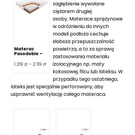
zagłębienie wywołane
459 zł
ciężarem drugiej
osoby. Materace sprężynowe
w odróżnieniu do innych
modeli podłoża cechuje
słabsza przepuszczalność
powietrza, a to za sprawą
Materac
Pasodoble –
zastosowania materiału
Hilding
izolacyjnego np. maty
Zakres
1 219
zł
–
2 119
zł
cen:
kokosowej, filcu lub lateksu. W
od
przypadku tego ostatniego,
1
lateks jest specjalnie perforowany, aby
219 zł
usprawnić wentylację całego materaca.
do
2
119 zł