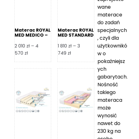
wane
materace
do zadań
specjalnych
Materac ROYAL
Materac ROYAL
MED MEDICO –
MED STANDARD
, czyli dla
Foam Royal
– Foam Royal
użytkownikó
2 010
zł
–
4
1 810
zł
–
3
Zakres
Zakres
570
zł
749
zł
w o
cen:
cen:
pokaźniejsz
od
od
ych
2
1
gabarytach.
010 zł
810 zł
Nośność
do
do
takiego
4
3
materaca
570 zł
749 zł
może
wynosić
nawet do
230 kg na
osobę,