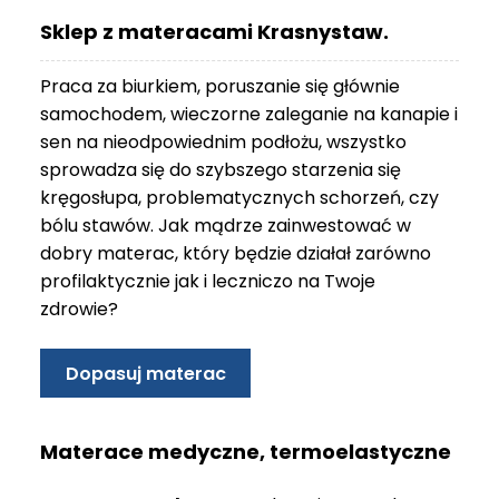
O
Sklep z materacami Krasnystaw.
N
T
Praca za biurkiem, poruszanie się głównie
A
K
samochodem, wieczorne zaleganie na kanapie i
T
sen na nieodpowiednim podłożu, wszystko
sprowadza się do szybszego starzenia się
B
kręgosłupa, problematycznych schorzeń, czy
L
bólu stawów. Jak mądrze zainwestować w
O
G
dobry materac, który będzie działał zarówno
profilaktycznie jak i leczniczo na Twoje
W
zdrowie?
Y
P
R
Dopasuj materac
Z
E
D
Materace medyczne, termoelastyczne
A
Ż