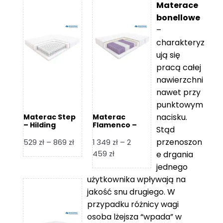
Materace
bonellowe
–
charakteryz
ują się
pracą całej
nawierzchni
nawet przy
punktowym
nacisku.
Materac Step
Materac
– Hilding
Flamenco –
Stąd
Hilding
przenoszon
Zakres
529
zł
–
869
zł
1 349
zł
–
2
cen:
Zakres
459
zł
e drgania
od
cen:
jednego
529 zł
od
użytkownika wpływają na
do
1
jakość snu drugiego. W
869 zł
349 zł
przypadku różnicy wagi
do
osoba lżejsza “wpada” w
2