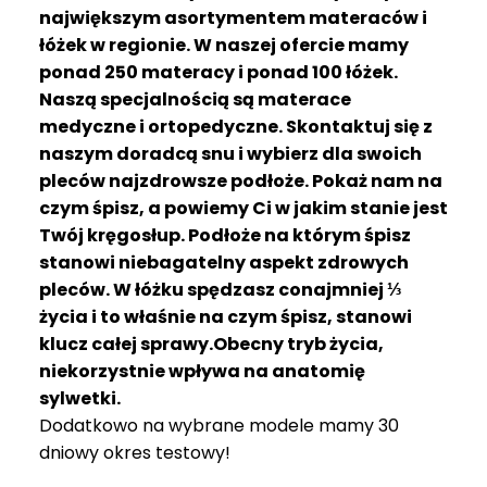
R
największym asortymentem materaców i
A
łóżek w regionie. W naszej ofercie mamy
C
ponad 250 materacy i ponad 100 łóżek.
E
Naszą specjalnością są materace
medyczne i ortopedyczne. Skontaktuj się z
Ł
Ó
naszym doradcą snu i wybierz dla swoich
Ż
pleców najzdrowsze podłoże. Pokaż nam na
K
czym śpisz, a powiemy Ci w jakim stanie jest
A
Twój kręgosłup. Podłoże na którym śpisz
stanowi niebagatelny aspekt zdrowych
M
pleców. W łóżku spędzasz conajmniej ⅓
A
T
życia i to właśnie na czym śpisz, stanowi
E
klucz całej sprawy.Obecny tryb życia,
R
niekorzystnie wpływa na anatomię
A
sylwetki.
C
Dodatkowo na wybrane modele mamy 30
A
dniowy okres testowy!
K