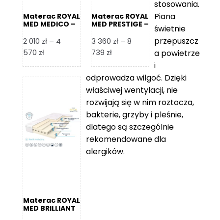
stosowania.
Piana
Materac ROYAL
Materac ROYAL
MED MEDICO –
MED PRESTIGE –
świetnie
Foam Royal
Foam Royal
przepuszcz
2 010
zł
–
4
3 360
zł
–
8
Zakres
Zakres
570
zł
739
zł
a powietrze
cen:
cen:
i
od
od
odprowadza wilgoć. Dzięki
2
3
właściwej wentylacji, nie
010 zł
360 zł
rozwijają się w nim roztocza,
do
do
bakterie, grzyby i pleśnie,
4
8
dlatego są szczególnie
570 zł
739 zł
rekomendowane dla
alergików.
Materac ROYAL
MED BRILLIANT
– Foam Royal