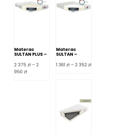
Materac
Materac
SULTAN PLUS –
SULTAN –
Senactive
Senactive
Zakres
2 375
zł
–
2
1 361
zł
–
2 352
zł
Zakres
cen:
950
zł
cen:
od
od
1
2
361 zł
375 zł
do
do
2
2
352 zł
950 zł