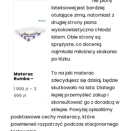
nie piany
3
5
lateksowej jest bardziej
212 zł
119 zł
otulające zimą, natomiast z
do
do
drugiej strony piana
7
11
wysokoelastyczna chłodzi
839 zł
670 zł
latem. Obie strony są
sprężyste, co docenią
najmłodsi miłośnicy skakania
po łóżku.
To na jaki materac
Materac
Rumba –
zdecydujesz się dzisiaj, będzie
Hilding
skutkowało na lata. Dlatego
1 999
zł
–
3
lepiej przemyśleć zakup i
Zakres
999
zł
skonsultować go z doradcą w
cen:
od
sklepie. Powyżej opisaliśmy
1
podstawowe cechy materacy, które
999 zł
powinieneś rozpatrzyć podczas stacjonarnego
do