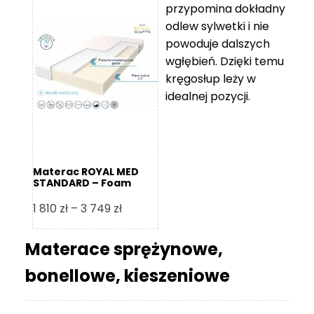
przypomina dokładny
5
odlew sylwetki i nie
119 zł
powoduje dalszych
do
wgłębień. Dzięki temu
11
kręgosłup leży w
670 zł
idealnej pozycji.
Materac ROYAL MED
STANDARD – Foam
Royal
Zakres
1 810
zł
–
3 749
zł
cen:
od
Materace sprężynowe,
1
bonellowe, kieszeniowe
810 zł
do
3