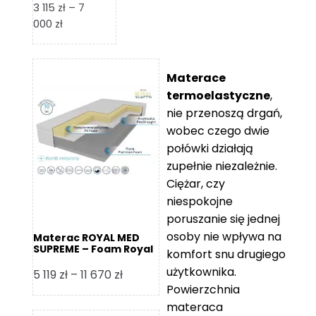
3 115
zł
–
7
Zakres
000
zł
cen:
od
3
Materace
115 zł
termoelastyczne
,
do
nie przenoszą drgań,
7
wobec czego dwie
000 zł
połówki działają
zupełnie niezależnie.
Ciężar, czy
niespokojne
poruszanie się jednej
osoby nie wpływa na
Materac ROYAL MED
SUPREME – Foam Royal
komfort snu drugiego
użytkownika.
Zakres
5 119
zł
–
11 670
zł
Powierzchnia
cen:
materaca
od