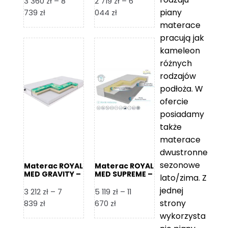
3 360
zł
–
8
2 719
zł
–
6
piany
Zakres
Zakres
739
zł
044
zł
cen:
cen:
materace
od
od
pracują jak
3
2
kameleon
360 zł
719 zł
różnych
do
do
rodzajów
8
6
podłoża. W
739 zł
044 zł
ofercie
posiadamy
także
materace
dwustronne
sezonowe
Materac ROYAL
Materac ROYAL
MED GRAVITY –
MED SUPREME –
lato/zima. Z
Foam Royal
Foam Royal
jednej
3 212
zł
–
7
5 119
zł
–
11
strony
Zakres
Zakres
839
zł
670
zł
cen:
cen:
wykorzysta
od
od