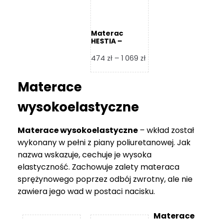
Materac
HESTIA –
Frankhauer
Zakres
474
zł
–
1 069
zł
cen:
od
Materace
474 zł
do
wysokoelastyczne
1
069 zł
Materace wysokoelastyczne
– wkład został
wykonany w pełni z piany poliuretanowej. Jak
nazwa wskazuje, cechuje je wysoka
elastyczność. Zachowuje zalety materaca
sprężynowego poprzez odbój zwrotny, ale nie
zawiera jego wad w postaci nacisku.
Materace