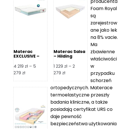
producenta
Foam Royal
są
zarejestrow
ane jako lek
na 8% vacie.
Ma
zbawienne
Materac
Materac Salsa
EXCLUSIVE –
– Hilding
właściwości
Senactive
w
4 219
zł
–
5
1 229
zł
–
2
Zakres
Zakres
279
zł
279
zł
przypadku
cen:
cen:
schorzeń
od
od
ortopedycznych. Materace
4
1
termoelastyczne przeszły
219 zł
229 zł
badania kliniczne, a także
do
do
posiadają certyfikat URS co
5
2
daje pewność
279 zł
279 zł
bezpieczeństwa użytkowania