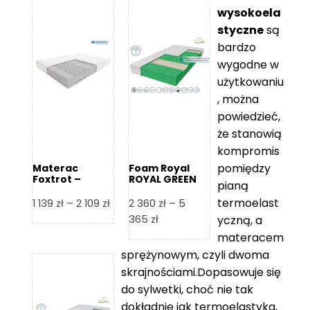
wysokoela
styczne
są
bardzo
wygodne w
użytkowaniu
, można
powiedzieć,
że stanowią
kompromis
pomiędzy
Materac
Foam Royal
Foxtrot –
ROYAL GREEN
pianą
Hilding
Materac
piankowy
termoelast
Zakres
1 139
zł
–
2 109
zł
2 360
zł
–
5
cen:
Zakres
365
zł
yczną, a
od
cen:
materacem
1
od
sprężynowym, czyli dwoma
139 zł
2
skrajnościami.Dopasowuje się
do
360 zł
do sylwetki, choć nie tak
2
do
dokładnie jak termoelastyka,