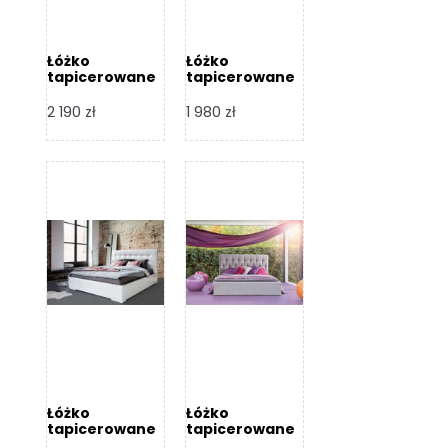
Łóżko
Łóżko
tapicerowane
tapicerowane
Arezzo – Dormi
Largo – Dormi
Design
Design
2 190
zł
1 980
zł
Łóżko
Łóżko
tapicerowane
tapicerowane
Livia – Dormi
Katia – Dormi