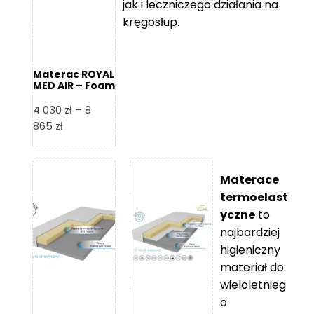
jak i leczniczego działania na
kręgosłup.
Materac ROYAL
MED AIR – Foam
Royal
4 030
zł
–
8
Zakres
865
zł
cen:
od
4
Materace
030 zł
termoelast
do
yczne
to
8
najbardziej
865 zł
higieniczny
materiał do
wieloletnieg
o