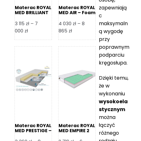
zapewniają
Materac ROYAL
Materac ROYAL
MED BRILLIANT
MED AIR – Foam
c
– Foam Royal
Royal
maksymaln
3 115
zł
–
7
4 030
zł
–
8
Zakres
Zakres
000
zł
865
zł
ą wygodę
cen:
cen:
przy
od
od
poprawnym
3
4
podparciu
115 zł
030 zł
kręgosłupa.
do
do
7
8
Dzięki temu,
000 zł
865 zł
że w
wykonaniu
wysokoela
stycznym
można
łączyć
Materac ROYAL
Materac ROYAL
MED PRESTIGE –
MED EMPIRE 2
różnego
Foam Royal
rodzaju