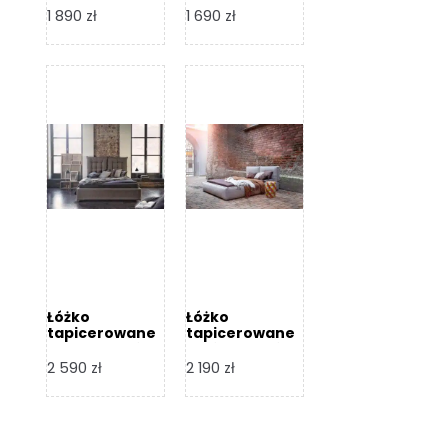
Design
Design
1 890
zł
1 690
zł
Łóżko
Łóżko
tapicerowane
tapicerowane
Flex – Dormi
Bari – Dormi
Design
Design
2 590
zł
2 190
zł