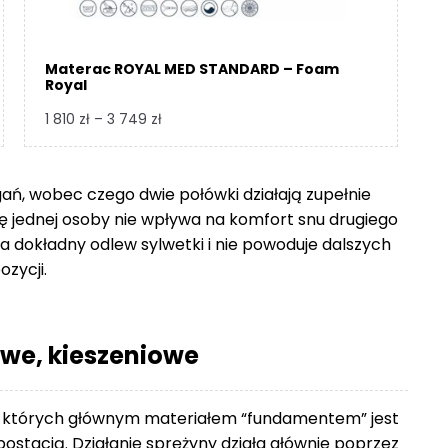
Materac ROYAL MED STANDARD – Foam
Royal
Zakres
1 810
zł
–
3 749
zł
cen:
od
1
gań, wobec czego dwie połówki działają zupełnie
810 zł
się jednej osoby nie wpływa na komfort snu drugiego
do
 dokładny odlew sylwetki i nie powoduje dalszych
3
ozycji.
749 zł
we, kieszeniowe
 których głównym materiałem “fundamentem” jest
ostacią. Działanie sprężyny działa głównie poprzez