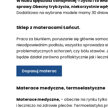
W łóżku spędzasz conajmniej ⅓ życia i to wła
o
sprawy.Obecny tryb życia, niekorzystnie wp
n
Dodatkowo na wybrane modele mamy 30 dniowy
t
a
k
Sklep z materacami Łańcut.
t
B
Praca za biurkiem, poruszanie się głównie samo
l
nieodpowiednim podłożu, wszystko sprowadza się
o
problematycznych schorzeń, czy bólu stawów. 
g
będzie działał zarówno profilaktycznie jak i lec
W
Y
Dopasuj materac
P
R
Z
Materace medyczne, termoelastyczne
E
D
Materace medyczne,
– obecnie na rynku tylko
A
i leczniczo na zdrowie pleców. Termoelastyka p
Ż