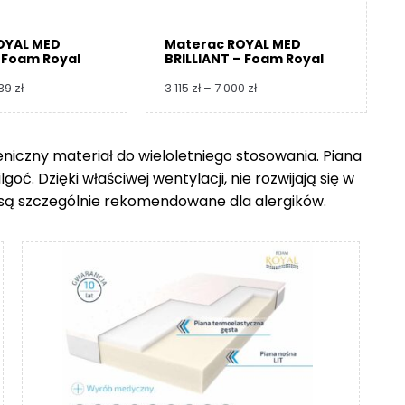
OYAL MED
Materac ROYAL MED
 Foam Royal
BRILLIANT – Foam Royal
Zakres
Zakres
739
zł
3 115
zł
–
7 000
zł
cen:
cen:
od
od
3
3
ieniczny materiał do wieloletniego stosowania. Piana
360 zł
115 zł
ć. Dzięki właściwej wentylacji, nie rozwijają się w
do
do
8
7
go są szczególnie rekomendowane dla alergików.
739 zł
000 zł