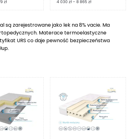
Zakres
Zakres
79
zł
4 030
zł
–
8 865
zł
cen:
cen:
od
od
1
4
 są zarejestrowane jako lek na 8% vacie. Ma
229 zł
030 zł
ortopedycznych. Materace termoelastyczne
do
do
2
8
ertyfikat URS co daje pewność bezpieczeństwa
279 zł
865 zł
łup.