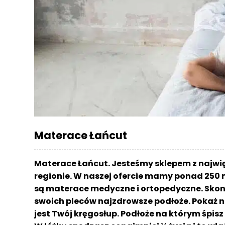
r
a
c
e
Ł
ó
ż
k
a
M
Materace Łańcut
a
t
e
Materace Łańcut. Jesteśmy sklepem z najw
r
regionie. W naszej ofercie mamy ponad 250 
a
są materace medyczne i ortopedyczne. Skont
c
a
swoich pleców najzdrowsze podłoże. Pokaż n
jest Twój kręgosłup. Podłoże na którym śpi
K