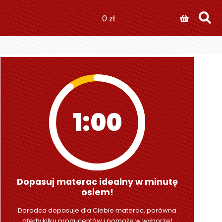
0
zł
0:59
Dopasuj materac idealny w minutę
osiem!
Doradca dopasuje dla Ciebie materac, porówna
oferty kilku producentów i pomoże w wyborze!