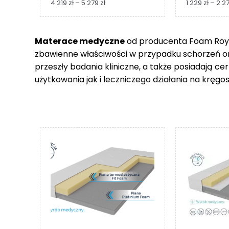
Zakres
4 219
zł
–
5 279
zł
1 229
zł
–
2 2
cen:
od
4
Materace medyczne
od producenta Foam Royal
219 zł
zbawienne właściwości w przypadku schorzeń 
do
5
przeszły badania kliniczne, a także posiadają c
279 zł
użytkowania jak i leczniczego działania na kręgos