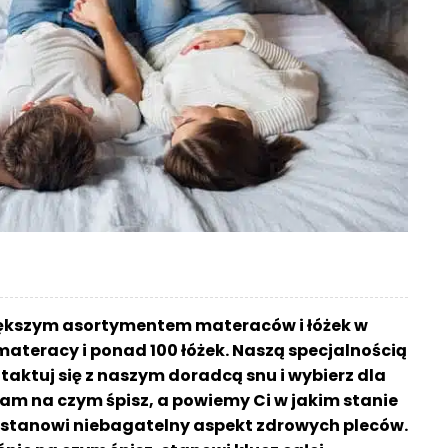
iększym asortymentem materaców i łóżek w
materacy i ponad 100 łóżek. Naszą specjalnością
aktuj się z naszym doradcą snu i wybierz dla
am na czym śpisz, a powiemy Ci w jakim stanie
sz stanowi niebagatelny aspekt zdrowych pleców.