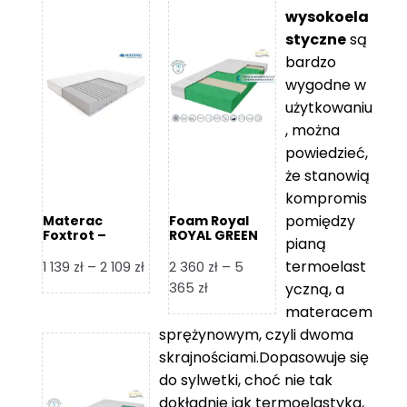
wysokoela
styczne
są
bardzo
wygodne w
użytkowaniu
, można
powiedzieć,
że stanowią
kompromis
pomiędzy
Materac
Foam Royal
Foxtrot –
ROYAL GREEN
pianą
Hilding
Materac
piankowy
termoelast
Zakres
1 139
zł
–
2 109
zł
2 360
zł
–
5
cen:
Zakres
365
zł
yczną, a
od
cen:
materacem
1
od
sprężynowym, czyli dwoma
139 zł
2
skrajnościami.Dopasowuje się
do
360 zł
do sylwetki, choć nie tak
2
do
dokładnie jak termoelastyka,