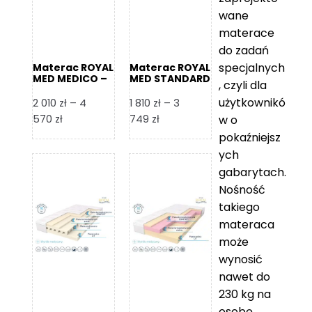
wane
materace
do zadań
specjalnych
Materac ROYAL
Materac ROYAL
MED MEDICO –
MED STANDARD
, czyli dla
Foam Royal
– Foam Royal
użytkownikó
2 010
zł
–
4
1 810
zł
–
3
Zakres
Zakres
570
zł
749
zł
w o
cen:
cen:
pokaźniejsz
od
od
ych
2
1
gabarytach.
010 zł
810 zł
Nośność
do
do
takiego
4
3
materaca
570 zł
749 zł
może
wynosić
nawet do
230 kg na
osobę,