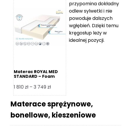
przypomina dokładny
5
odlew sylwetki i nie
119 zł
powoduje dalszych
do
wgłębień. Dzięki temu
11
kręgosłup leży w
670 zł
idealnej pozycji.
Materac ROYAL MED
STANDARD – Foam
Royal
Zakres
1 810
zł
–
3 749
zł
cen:
od
Materace sprężynowe,
1
bonellowe, kieszeniowe
810 zł
do
3