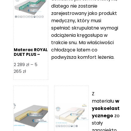
109 zł
5
dlatego nie zostanie
365 zł
zarejestrowany jako produkt
medyczny, który musi
spełniać skrupulatne wymogi
odciążenia kręgosłupa w
trakcie snu. Ma właściwości
chłodzące latem co
Materac ROYAL
DUET PLUS –
podwyższa komfort leżenia.
Foam Royal
2 289
zł
–
5
Zakres
265
zł
cen:
od
2
Z
289 zł
materiału
w
do
ysokoelast
5
ycznego
zo
265 zł
stały
zaprojekto