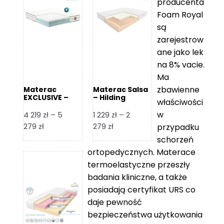
producenta
Foam Royal
są
zarejestrow
ane jako lek
na 8% vacie.
Ma
zbawienne
Materac
Materac Salsa
EXCLUSIVE –
– Hilding
właściwości
Senactive
w
4 219
zł
–
5
1 229
zł
–
2
Zakres
Zakres
279
zł
279
zł
przypadku
cen:
cen:
schorzeń
od
od
ortopedycznych. Materace
4
1
termoelastyczne przeszły
219 zł
229 zł
badania kliniczne, a także
do
do
posiadają certyfikat URS co
5
2
daje pewność
279 zł
279 zł
bezpieczeństwa użytkowania