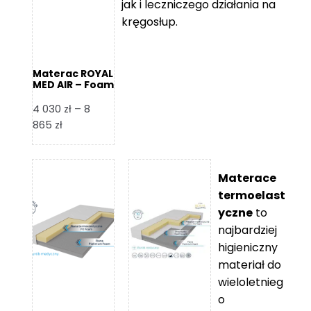
jak i leczniczego działania na
kręgosłup.
Materac ROYAL
MED AIR – Foam
Royal
4 030
zł
–
8
Zakres
865
zł
cen:
od
4
Materace
030 zł
termoelast
do
yczne
to
8
najbardziej
865 zł
higieniczny
materiał do
wieloletnieg
o