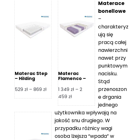
Materace
bonellowe
–
charakteryz
ują się
pracą całej
nawierzchni
nawet przy
punktowym
nacisku.
Materac Step
Materac
– Hilding
Flamenco –
Stąd
Hilding
przenoszon
Zakres
529
zł
–
869
zł
1 349
zł
–
2
cen:
Zakres
459
zł
e drgania
od
cen:
jednego
529 zł
od
użytkownika wpływają na
do
1
jakość snu drugiego. W
869 zł
349 zł
przypadku różnicy wagi
do
osoba lżejsza “wpada” w
2