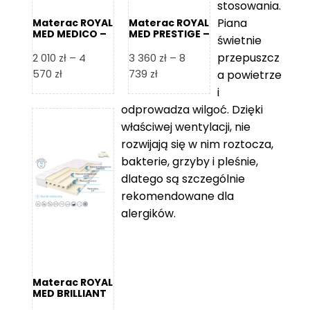
stosowania.
Piana
Materac ROYAL
Materac ROYAL
MED MEDICO –
MED PRESTIGE –
świetnie
Foam Royal
Foam Royal
przepuszcz
2 010
zł
–
4
3 360
zł
–
8
Zakres
Zakres
570
zł
739
zł
a powietrze
cen:
cen:
i
od
od
odprowadza wilgoć. Dzięki
2
3
właściwej wentylacji, nie
010 zł
360 zł
rozwijają się w nim roztocza,
do
do
bakterie, grzyby i pleśnie,
4
8
dlatego są szczególnie
570 zł
739 zł
rekomendowane dla
alergików.
Materac ROYAL
MED BRILLIANT
– Foam Royal