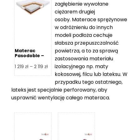
zagłębienie wywołane
459 zł
ciężarem drugiej
osoby. Materace sprężynowe
w odróżnieniu do innych
modeli podłoża cechuje
słabsza przepuszczalność
powietrza, a to za sprawą
Materac
Pasodoble –
zastosowania materiału
Hilding
izolacyjnego np. maty
Zakres
1 219
zł
–
2 119
zł
cen:
kokosowej, filcu lub lateksu. W
od
przypadku tego ostatniego,
1
lateks jest specjalnie perforowany, aby
219 zł
usprawnić wentylację całego materaca.
do
2
119 zł