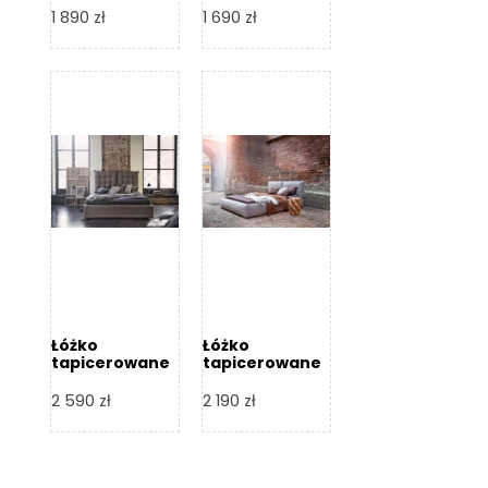
Design
Design
1 890
zł
1 690
zł
Łóżko
Łóżko
tapicerowane
tapicerowane
Flex – Dormi
Bari – Dormi
Design
Design
2 590
zł
2 190
zł