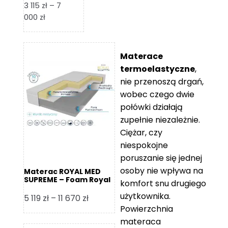
3 115
zł
–
7
Zakres
000
zł
cen:
od
3
Materace
115 zł
termoelastyczne
,
do
nie przenoszą drgań,
7
wobec czego dwie
000 zł
połówki działają
zupełnie niezależnie.
Ciężar, czy
niespokojne
poruszanie się jednej
osoby nie wpływa na
Materac ROYAL MED
SUPREME – Foam Royal
komfort snu drugiego
użytkownika.
Zakres
5 119
zł
–
11 670
zł
Powierzchnia
cen:
materaca
od