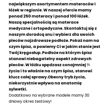
R
największym asortymentem materaców i
A
łóżek w regionie. W naszej ofercie mamy
C
ponad 250 materacy i ponad 100 łóżek.
E
Naszą specjalnością są materace
medyczne i ortopedyczne. Skontaktuj się z
Ł
Ó
naszym doradcą snu i wybierz dla swoich
Ż
pleców najzdrowsze podłoże. Pokaż nam na
K
czym śpisz, a powiemy Ci w jakim stanie jest
A
Twój kręgosłup. Podłoże na którym śpisz
stanowi niebagatelny aspekt zdrowych
M
pleców. W łóżku spędzasz conajmniej ⅓
A
T
życia i to właśnie na czym śpisz, stanowi
E
klucz całej sprawy.Obecny tryb życia,
R
niekorzystnie wpływa na anatomię
A
sylwetki.
C
Dodatkowo na wybrane modele mamy 30
A
dniowy okres testowy!
K