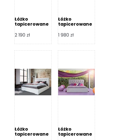
Łóżko
Łóżko
tapicerowane
tapicerowane
Arezzo – Dormi
Largo – Dormi
Design
Design
2 190
zł
1 980
zł
Łóżko
Łóżko
tapicerowane
tapicerowane
Livia – Dormi
Katia – Dormi