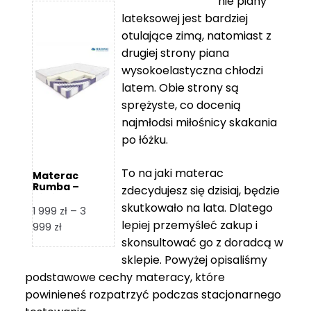
nie piany
3
5
lateksowej jest bardziej
212 zł
119 zł
otulające zimą, natomiast z
do
do
drugiej strony piana
7
11
wysokoelastyczna chłodzi
839 zł
670 zł
latem. Obie strony są
sprężyste, co docenią
najmłodsi miłośnicy skakania
po łóżku.
To na jaki materac
Materac
Rumba –
zdecydujesz się dzisiaj, będzie
Hilding
skutkowało na lata. Dlatego
1 999
zł
–
3
lepiej przemyśleć zakup i
Zakres
999
zł
skonsultować go z doradcą w
cen:
od
sklepie. Powyżej opisaliśmy
1
podstawowe cechy materacy, które
999 zł
powinieneś rozpatrzyć podczas stacjonarnego
do