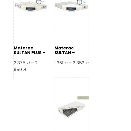
Materac
Materac
SULTAN PLUS –
SULTAN –
Senactive
Senactive
Zakres
2 375
zł
–
2
1 361
zł
–
2 352
zł
Zakres
cen:
950
zł
cen:
od
od
1
2
361 zł
375 zł
do
do
2
2
352 zł
950 zł