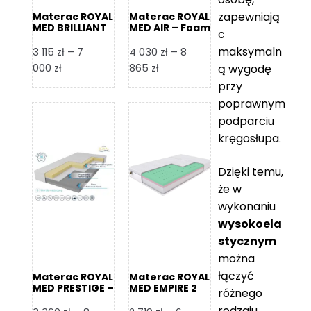
zapewniają
Materac ROYAL
Materac ROYAL
MED BRILLIANT
MED AIR – Foam
c
– Foam Royal
Royal
maksymaln
3 115
zł
–
7
4 030
zł
–
8
Zakres
Zakres
000
zł
865
zł
ą wygodę
cen:
cen:
przy
od
od
poprawnym
3
4
podparciu
115 zł
030 zł
kręgosłupa.
do
do
7
8
Dzięki temu,
000 zł
865 zł
że w
wykonaniu
wysokoela
stycznym
można
łączyć
Materac ROYAL
Materac ROYAL
MED PRESTIGE –
MED EMPIRE 2
różnego
Foam Royal
rodzaju