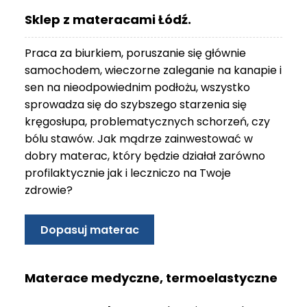
O
Sklep z materacami Łódź.
N
T
Praca za biurkiem, poruszanie się głównie
A
K
samochodem, wieczorne zaleganie na kanapie i
T
sen na nieodpowiednim podłożu, wszystko
sprowadza się do szybszego starzenia się
B
kręgosłupa, problematycznych schorzeń, czy
L
bólu stawów. Jak mądrze zainwestować w
O
G
dobry materac, który będzie działał zarówno
profilaktycznie jak i leczniczo na Twoje
W
zdrowie?
Y
P
R
Dopasuj materac
Z
E
D
Materace medyczne, termoelastyczne
A
Ż