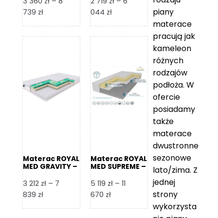
3 360
zł
–
8
2 719
zł
–
6
piany
Zakres
Zakres
739
zł
044
zł
cen:
cen:
materace
od
od
pracują jak
3
2
kameleon
360 zł
719 zł
różnych
do
do
rodzajów
8
6
podłoża. W
739 zł
044 zł
ofercie
posiadamy
także
materace
dwustronne
sezonowe
Materac ROYAL
Materac ROYAL
MED GRAVITY –
MED SUPREME –
lato/zima. Z
Foam Royal
Foam Royal
jednej
3 212
zł
–
7
5 119
zł
–
11
strony
Zakres
Zakres
839
zł
670
zł
cen:
cen:
wykorzysta
od
od