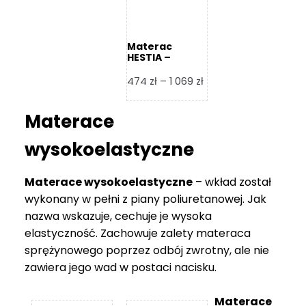
Materac
HESTIA –
Frankhauer
Zakres
474
zł
–
1 069
zł
cen:
od
Materace
474 zł
do
wysokoelastyczne
1
069 zł
Materace wysokoelastyczne
– wkład został
wykonany w pełni z piany poliuretanowej. Jak
nazwa wskazuje, cechuje je wysoka
elastyczność. Zachowuje zalety materaca
sprężynowego poprzez odbój zwrotny, ale nie
zawiera jego wad w postaci nacisku.
Materace