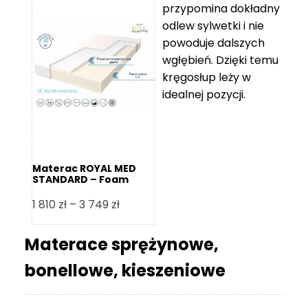
przypomina dokładny
5
odlew sylwetki i nie
119 zł
powoduje dalszych
do
wgłębień. Dzięki temu
11
kręgosłup leży w
670 zł
idealnej pozycji.
Materac ROYAL MED
STANDARD – Foam
Royal
Zakres
1 810
zł
–
3 749
zł
cen:
od
Materace sprężynowe,
1
bonellowe, kieszeniowe
810 zł
do
3