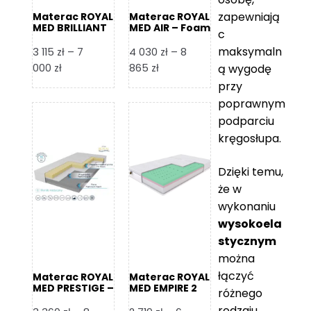
zapewniają
Materac ROYAL
Materac ROYAL
MED BRILLIANT
MED AIR – Foam
c
– Foam Royal
Royal
maksymaln
3 115
zł
–
7
4 030
zł
–
8
Zakres
Zakres
000
zł
865
zł
ą wygodę
cen:
cen:
przy
od
od
poprawnym
3
4
podparciu
115 zł
030 zł
kręgosłupa.
do
do
7
8
Dzięki temu,
000 zł
865 zł
że w
wykonaniu
wysokoela
stycznym
można
łączyć
Materac ROYAL
Materac ROYAL
MED PRESTIGE –
MED EMPIRE 2
różnego
Foam Royal
rodzaju