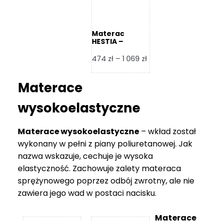
Materac
HESTIA –
Frankhauer
Zakres
474
zł
–
1 069
zł
cen:
od
Materace
474 zł
do
wysokoelastyczne
1
069 zł
Materace wysokoelastyczne
– wkład został
wykonany w pełni z piany poliuretanowej. Jak
nazwa wskazuje, cechuje je wysoka
elastyczność. Zachowuje zalety materaca
sprężynowego poprzez odbój zwrotny, ale nie
zawiera jego wad w postaci nacisku.
Materace