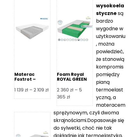
wysokoela
styczne
są
bardzo
wygodne w
użytkowaniu
, można
powiedzieć,
że stanowią
kompromis
pomiędzy
Materac
Foam Royal
Foxtrot –
ROYAL GREEN
pianą
Hilding
Materac
piankowy
termoelast
Zakres
1 139
zł
–
2 109
zł
2 360
zł
–
5
cen:
Zakres
365
zł
yczną, a
od
cen:
materacem
1
od
sprężynowym, czyli dwoma
139 zł
2
skrajnościami.Dopasowuje się
do
360 zł
do sylwetki, choć nie tak
2
do
dokładnie jak termoelastyka,