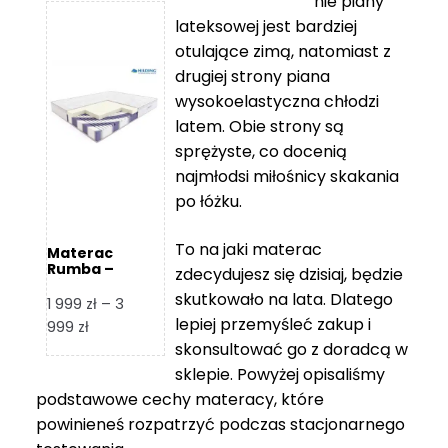
nie piany
3
5
lateksowej jest bardziej
212 zł
119 zł
otulające zimą, natomiast z
do
do
drugiej strony piana
7
11
wysokoelastyczna chłodzi
839 zł
670 zł
latem. Obie strony są
sprężyste, co docenią
najmłodsi miłośnicy skakania
po łóżku.
To na jaki materac
Materac
Rumba –
zdecydujesz się dzisiaj, będzie
Hilding
skutkowało na lata. Dlatego
1 999
zł
–
3
lepiej przemyśleć zakup i
Zakres
999
zł
skonsultować go z doradcą w
cen:
od
sklepie. Powyżej opisaliśmy
1
podstawowe cechy materacy, które
999 zł
powinieneś rozpatrzyć podczas stacjonarnego
do