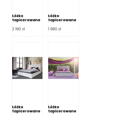
Łóżko
Łóżko
tapicerowane
tapicerowane
Arezzo – Dormi
Largo – Dormi
Design
Design
2 190
zł
1 980
zł
Łóżko
Łóżko
tapicerowane
tapicerowane
Livia – Dormi
Katia – Dormi