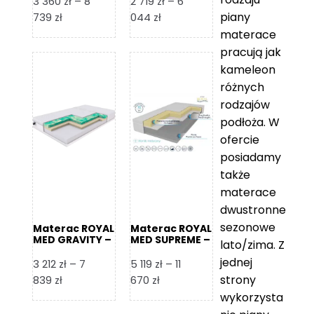
3 360
zł
–
8
2 719
zł
–
6
piany
Zakres
Zakres
739
zł
044
zł
cen:
cen:
materace
od
od
pracują jak
3
2
kameleon
360 zł
719 zł
różnych
do
do
rodzajów
8
6
podłoża. W
739 zł
044 zł
ofercie
posiadamy
także
materace
dwustronne
sezonowe
Materac ROYAL
Materac ROYAL
MED GRAVITY –
MED SUPREME –
lato/zima. Z
Foam Royal
Foam Royal
jednej
3 212
zł
–
7
5 119
zł
–
11
strony
Zakres
Zakres
839
zł
670
zł
cen:
cen:
wykorzysta
od
od