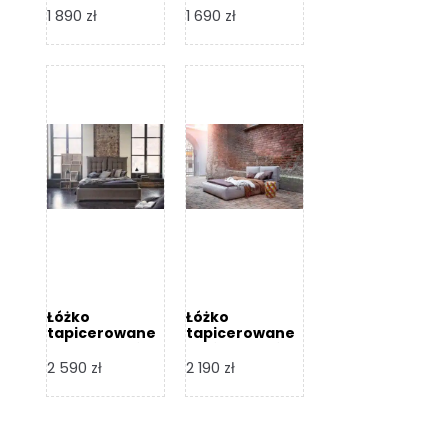
Design
Design
1 890
zł
1 690
zł
Łóżko
Łóżko
tapicerowane
tapicerowane
Flex – Dormi
Bari – Dormi
Design
Design
2 590
zł
2 190
zł