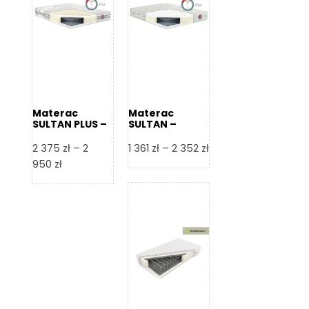
Materac
Materac
SULTAN PLUS –
SULTAN –
Senactive
Senactive
Zakres
2 375
zł
–
2
1 361
zł
–
2 352
zł
Zakres
cen:
950
zł
cen:
od
od
1
2
361 zł
375 zł
do
do
2
2
352 zł
950 zł