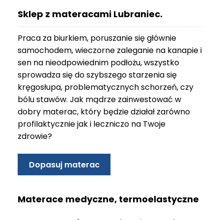
O
Sklep z materacami Lubraniec.
N
T
Praca za biurkiem, poruszanie się głównie
A
K
samochodem, wieczorne zaleganie na kanapie i
T
sen na nieodpowiednim podłożu, wszystko
sprowadza się do szybszego starzenia się
B
kręgosłupa, problematycznych schorzeń, czy
L
bólu stawów. Jak mądrze zainwestować w
O
G
dobry materac, który będzie działał zarówno
profilaktycznie jak i leczniczo na Twoje
W
zdrowie?
Y
P
R
Dopasuj materac
Z
E
D
Materace medyczne, termoelastyczne
A
Ż