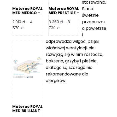
stosowania.
Piana
Materac ROYAL
Materac ROYAL
MED MEDICO –
MED PRESTIGE –
świetnie
Foam Royal
Foam Royal
przepuszcz
2 010
zł
–
4
3 360
zł
–
8
Zakres
Zakres
570
zł
739
zł
a powietrze
cen:
cen:
i
od
od
odprowadza wilgoć. Dzięki
2
3
właściwej wentylacji, nie
010 zł
360 zł
rozwijają się w nim roztocza,
do
do
bakterie, grzyby i pleśnie,
4
8
dlatego są szczególnie
570 zł
739 zł
rekomendowane dla
alergików.
Materac ROYAL
MED BRILLIANT
– Foam Royal