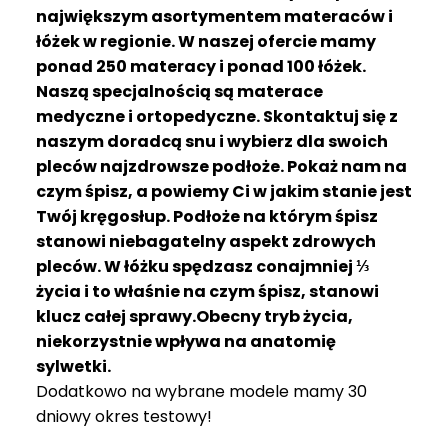
R
największym asortymentem materaców i
A
łóżek w regionie. W naszej ofercie mamy
C
ponad 250 materacy i ponad 100 łóżek.
E
Naszą specjalnością są materace
medyczne i ortopedyczne. Skontaktuj się z
Ł
Ó
naszym doradcą snu i wybierz dla swoich
Ż
pleców najzdrowsze podłoże. Pokaż nam na
K
czym śpisz, a powiemy Ci w jakim stanie jest
A
Twój kręgosłup. Podłoże na którym śpisz
stanowi niebagatelny aspekt zdrowych
M
pleców. W łóżku spędzasz conajmniej ⅓
A
T
życia i to właśnie na czym śpisz, stanowi
E
klucz całej sprawy.Obecny tryb życia,
R
niekorzystnie wpływa na anatomię
A
sylwetki.
C
Dodatkowo na wybrane modele mamy 30
A
dniowy okres testowy!
K