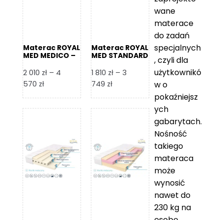
wane
materace
do zadań
specjalnych
Materac ROYAL
Materac ROYAL
MED MEDICO –
MED STANDARD
, czyli dla
Foam Royal
– Foam Royal
użytkownikó
2 010
zł
–
4
1 810
zł
–
3
Zakres
Zakres
570
zł
749
zł
w o
cen:
cen:
pokaźniejsz
od
od
ych
2
1
gabarytach.
010 zł
810 zł
Nośność
do
do
takiego
4
3
materaca
570 zł
749 zł
może
wynosić
nawet do
230 kg na
osobę,