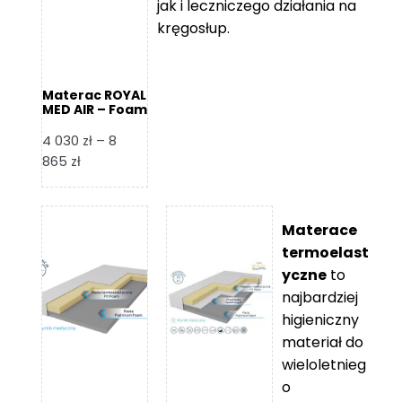
jak i leczniczego działania na
kręgosłup.
Materac ROYAL
MED AIR – Foam
Royal
4 030
zł
–
8
Zakres
865
zł
cen:
od
4
Materace
030 zł
termoelast
do
yczne
to
8
najbardziej
865 zł
higieniczny
materiał do
wieloletnieg
o