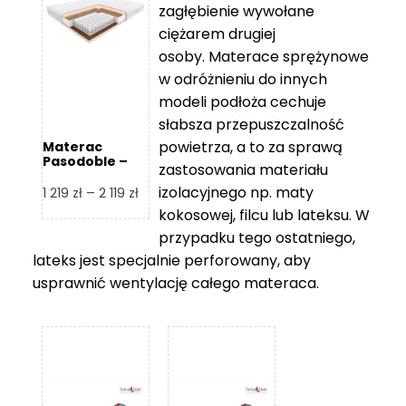
zagłębienie wywołane
459 zł
ciężarem drugiej
osoby. Materace sprężynowe
w odróżnieniu do innych
modeli podłoża cechuje
słabsza przepuszczalność
powietrza, a to za sprawą
Materac
Pasodoble –
zastosowania materiału
Hilding
izolacyjnego np. maty
Zakres
1 219
zł
–
2 119
zł
cen:
kokosowej, filcu lub lateksu. W
od
przypadku tego ostatniego,
1
lateks jest specjalnie perforowany, aby
219 zł
usprawnić wentylację całego materaca.
do
2
119 zł