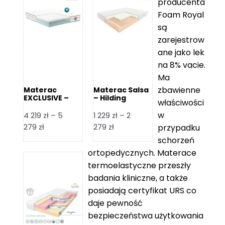
producenta
Foam Royal
są
zarejestrow
ane jako lek
na 8% vacie.
Ma
zbawienne
Materac
Materac Salsa
EXCLUSIVE –
– Hilding
właściwości
Senactive
w
4 219
zł
–
5
1 229
zł
–
2
Zakres
Zakres
279
zł
279
zł
przypadku
cen:
cen:
schorzeń
od
od
ortopedycznych. Materace
4
1
termoelastyczne przeszły
219 zł
229 zł
badania kliniczne, a także
do
do
posiadają certyfikat URS co
5
2
daje pewność
279 zł
279 zł
bezpieczeństwa użytkowania