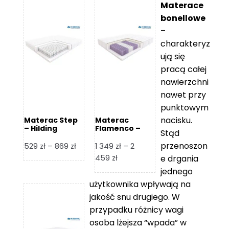
Materace
bonellowe
–
charakteryz
ują się
pracą całej
nawierzchni
nawet przy
punktowym
nacisku.
Materac Step
Materac
– Hilding
Flamenco –
Stąd
Hilding
przenoszon
Zakres
529
zł
–
869
zł
1 349
zł
–
2
cen:
Zakres
459
zł
e drgania
od
cen:
jednego
529 zł
od
użytkownika wpływają na
do
1
jakość snu drugiego. W
869 zł
349 zł
przypadku różnicy wagi
do
osoba lżejsza “wpada” w
2