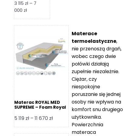
3 115
zł
–
7
Zakres
000
zł
cen:
od
3
Materace
115 zł
termoelastyczne
,
do
nie przenoszą drgań,
7
wobec czego dwie
000 zł
połówki działają
zupełnie niezależnie.
Ciężar, czy
niespokojne
poruszanie się jednej
osoby nie wpływa na
Materac ROYAL MED
SUPREME – Foam Royal
komfort snu drugiego
użytkownika.
Zakres
5 119
zł
–
11 670
zł
Powierzchnia
cen:
materaca
od