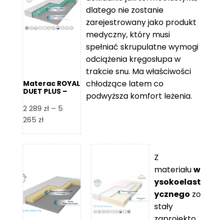
109 zł
5
dlatego nie zostanie
365 zł
zarejestrowany jako produkt
medyczny, który musi
spełniać skrupulatne wymogi
odciążenia kręgosłupa w
trakcie snu. Ma właściwości
chłodzące latem co
Materac ROYAL
DUET PLUS –
podwyższa komfort leżenia.
Foam Royal
2 289
zł
–
5
Zakres
265
zł
cen:
od
2
Z
289 zł
materiału
w
do
ysokoelast
5
ycznego
zo
265 zł
stały
zaprojekto