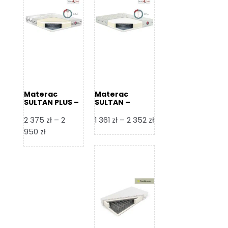
Materac
Materac
SULTAN PLUS –
SULTAN –
Senactive
Senactive
Zakres
2 375
zł
–
2
1 361
zł
–
2 352
zł
Zakres
cen:
950
zł
cen:
od
od
1
2
361 zł
375 zł
do
do
2
2
352 zł
950 zł