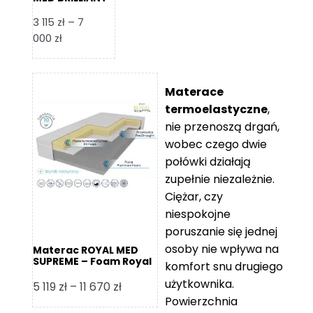
– Foam Royal
3 115
zł
–
7
Zakres
000
zł
cen:
od
3
Materace
115 zł
termoelastyczne
,
do
nie przenoszą drgań,
7
wobec czego dwie
000 zł
połówki działają
zupełnie niezależnie.
Ciężar, czy
niespokojne
poruszanie się jednej
osoby nie wpływa na
Materac ROYAL MED
SUPREME – Foam Royal
komfort snu drugiego
użytkownika.
Zakres
5 119
zł
–
11 670
zł
Powierzchnia
cen: