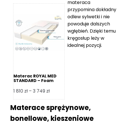
materaca
od
przypomina dokładny
5
odlew sylwetki i nie
119 zł
powoduje dalszych
do
wgłębień. Dzięki temu
11
kręgosłup leży w
670 zł
idealnej pozycji.
Materac ROYAL MED
STANDARD – Foam
Royal
Zakres
1 810
zł
–
3 749
zł
cen:
od
Materace sprężynowe,
1
bonellowe, kieszeniowe
810 zł
do