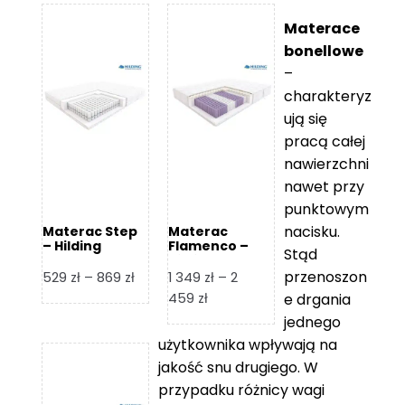
Materace
bonellowe
–
charakteryz
ują się
pracą całej
nawierzchni
nawet przy
punktowym
nacisku.
Materac Step
Materac
– Hilding
Flamenco –
Stąd
Hilding
przenoszon
Zakres
529
zł
–
869
zł
1 349
zł
–
2
cen:
Zakres
459
zł
e drgania
od
cen:
jednego
529 zł
od
użytkownika wpływają na
do
1
jakość snu drugiego. W
869 zł
349 zł
przypadku różnicy wagi
do