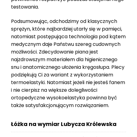
do
testowania.
3
999 zł
Podsumowując, odchodzimy od klasycznych
sprężyn, które najbardziej utarły się w pamięci,
natomiast postępująca technologia pod kątem
medycznym daje Państwu szereg cudownych
możliwości. Zdecydowanie piana jest
najzdrowszym materiałem dla higienicznego
snu i anatomicznego ułożenia kręgosłupa. Plecy
podziękują Ci za wariant z wykorzystaniem
termoelastyki. Natomiast jeżeli nie jesteś fanem
i nie cierpisz na większe dolegliwości
ortopedyczne wysokoelastyka powinna być
także satysfakcjonującym rozwiązaniem.
Łóżka na wymiar Lubycza Królewska