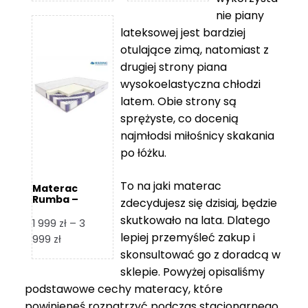
od
od
nie piany
3
5
lateksowej jest bardziej
212 zł
119 zł
otulające zimą, natomiast z
do
do
drugiej strony piana
7
11
wysokoelastyczna chłodzi
839 zł
670 zł
latem. Obie strony są
sprężyste, co docenią
najmłodsi miłośnicy skakania
po łóżku.
To na jaki materac
Materac
Rumba –
zdecydujesz się dzisiaj, będzie
Hilding
skutkowało na lata. Dlatego
1 999
zł
–
3
lepiej przemyśleć zakup i
Zakres
999
zł
skonsultować go z doradcą w
cen:
od
sklepie. Powyżej opisaliśmy
1
podstawowe cechy materacy, które
999 zł
powinieneś rozpatrzyć podczas stacjonarnego