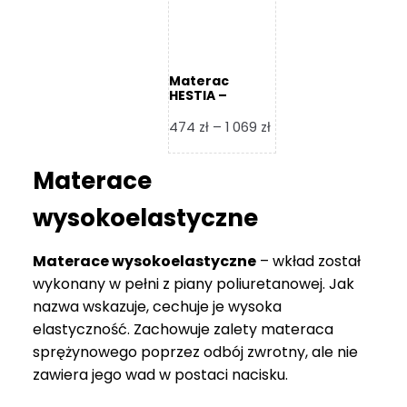
Materac
HESTIA –
Frankhauer
Zakres
474
zł
–
1 069
zł
cen:
od
Materace
474 zł
do
wysokoelastyczne
1
069 zł
Materace wysokoelastyczne
– wkład został
wykonany w pełni z piany poliuretanowej. Jak
nazwa wskazuje, cechuje je wysoka
elastyczność. Zachowuje zalety materaca
sprężynowego poprzez odbój zwrotny, ale nie
zawiera jego wad w postaci nacisku.