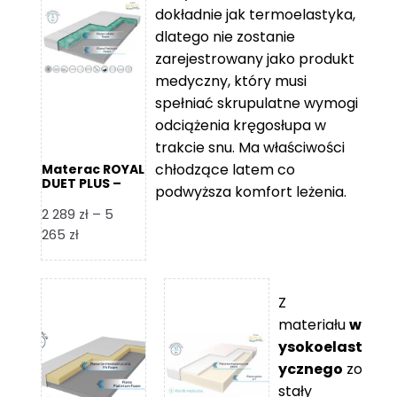
2
do
dokładnie jak termoelastyka,
109 zł
5
dlatego nie zostanie
365 zł
zarejestrowany jako produkt
medyczny, który musi
spełniać skrupulatne wymogi
odciążenia kręgosłupa w
trakcie snu. Ma właściwości
chłodzące latem co
Materac ROYAL
DUET PLUS –
podwyższa komfort leżenia.
Foam Royal
2 289
zł
–
5
Zakres
265
zł
cen:
od
2
Z
289 zł
materiału
w
do
ysokoelast
5
ycznego
zo
265 zł
stały