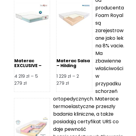
od
producenta
Foam Royal
są
zarejestrow
ane jako lek
na 8% vacie.
Ma
zbawienne
Materac
Materac Salsa
EXCLUSIVE –
– Hilding
właściwości
Senactive
w
4 219
zł
–
5
1 229
zł
–
2
Zakres
Zakres
279
zł
279
zł
przypadku
cen:
cen:
schorzeń
od
od
ortopedycznych. Materace
4
1
termoelastyczne przeszły
219 zł
229 zł
badania kliniczne, a także
do
do
posiadają certyfikat URS co
5
2
daje pewność
279 zł
279 zł