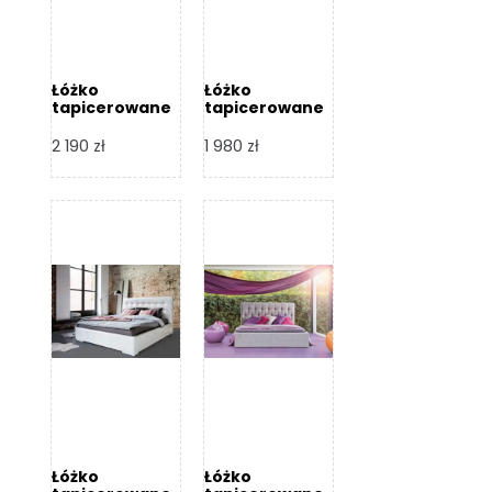
Łóżko
Łóżko
tapicerowane
tapicerowane
Arezzo – Dormi
Largo – Dormi
Design
Design
2 190
zł
1 980
zł
Łóżko
Łóżko