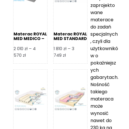
zaprojekto
wane
materace
do zadań
specjalnych
Materac ROYAL
Materac ROYAL
MED MEDICO –
MED STANDARD
, czyli dla
Foam Royal
– Foam Royal
użytkownikó
2 010
zł
–
4
1 810
zł
–
3
Zakres
Zakres
570
zł
749
zł
w o
cen:
cen:
pokaźniejsz
od
od
ych
2
1
gabarytach.
010 zł
810 zł
Nośność
do
do
takiego
4
3
materaca
570 zł
749 zł
może
wynosić
nawet do
230 kg na