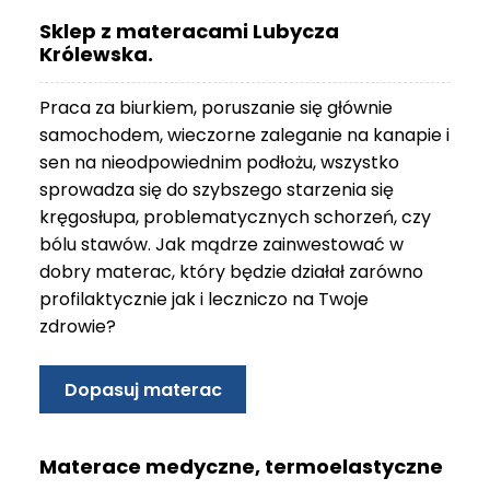
O
Sklep z materacami Lubycza
N
Królewska.
T
A
Praca za biurkiem, poruszanie się głównie
K
T
samochodem, wieczorne zaleganie na kanapie i
sen na nieodpowiednim podłożu, wszystko
B
sprowadza się do szybszego starzenia się
L
kręgosłupa, problematycznych schorzeń, czy
O
bólu stawów. Jak mądrze zainwestować w
G
dobry materac, który będzie działał zarówno
W
profilaktycznie jak i leczniczo na Twoje
Y
zdrowie?
P
R
Z
Dopasuj materac
E
D
A
Materace medyczne, termoelastyczne
Ż