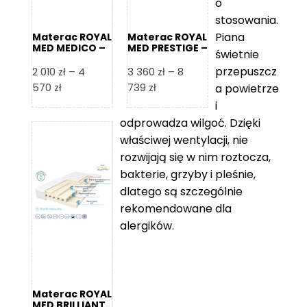
o
stosowania.
Piana
Materac ROYAL
Materac ROYAL
MED MEDICO –
MED PRESTIGE –
świetnie
Foam Royal
Foam Royal
przepuszcz
2 010
zł
–
4
3 360
zł
–
8
Zakres
Zakres
570
zł
739
zł
a powietrze
cen:
cen:
i
od
od
odprowadza wilgoć. Dzięki
2
3
właściwej wentylacji, nie
010 zł
360 zł
rozwijają się w nim roztocza,
do
do
bakterie, grzyby i pleśnie,
4
8
dlatego są szczególnie
570 zł
739 zł
rekomendowane dla
alergików.
Materac ROYAL
MED BRILLIANT