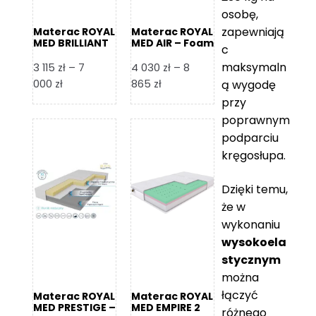
osobę,
zapewniają
Materac ROYAL
Materac ROYAL
MED BRILLIANT
MED AIR – Foam
c
– Foam Royal
Royal
maksymaln
3 115
zł
–
7
4 030
zł
–
8
Zakres
Zakres
000
zł
865
zł
ą wygodę
cen:
cen:
przy
od
od
poprawnym
3
4
podparciu
115 zł
030 zł
kręgosłupa.
do
do
7
8
Dzięki temu,
000 zł
865 zł
że w
wykonaniu
wysokoela
stycznym
można
łączyć
Materac ROYAL
Materac ROYAL
MED PRESTIGE –
MED EMPIRE 2
różnego