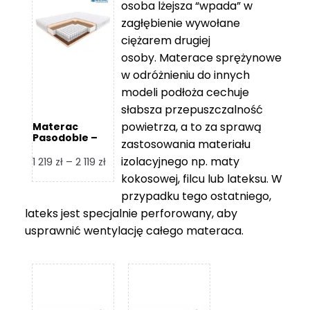
osoba lżejsza “wpada” w
2
zagłębienie wywołane
459 zł
ciężarem drugiej
osoby. Materace sprężynowe
w odróżnieniu do innych
modeli podłoża cechuje
słabsza przepuszczalność
powietrza, a to za sprawą
Materac
Pasodoble –
zastosowania materiału
Hilding
izolacyjnego np. maty
Zakres
1 219
zł
–
2 119
zł
cen:
kokosowej, filcu lub lateksu. W
od
przypadku tego ostatniego,
1
lateks jest specjalnie perforowany, aby
219 zł
usprawnić wentylację całego materaca.
do
2
119 zł