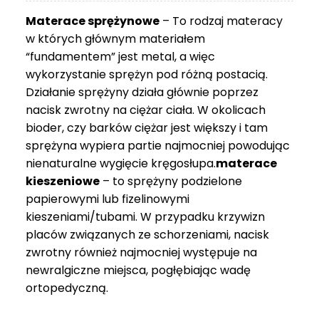
3
Materace sprężynowe
– To rodzaj materacy
749 zł
w których głównym materiałem
“fundamentem” jest metal, a więc
wykorzystanie sprężyn pod różną postacią.
Działanie sprężyny działa głównie poprzez
nacisk zwrotny na ciężar ciała. W okolicach
bioder, czy barków ciężar jest większy i tam
sprężyna wypiera partie najmocniej powodując
nienaturalne wygięcie kręgosłupa.
materace
kieszeniowe
– to sprężyny podzielone
papierowymi lub fizelinowymi
kieszeniami/tubami. W przypadku krzywizn
placów związanych ze schorzeniami, nacisk
zwrotny również najmocniej występuje na
newralgiczne miejsca, pogłębiając wadę
ortopedyczną.