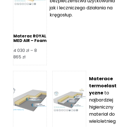
bezpieczeństwa użytkowania
jak i leczniczego działania na
kręgosłup.
Materac ROYAL
MED AIR – Foam
Royal
4 030
zł
–
8
Zakres
865
zł
cen:
od
4
Materace
030 zł
termoelast
do
yczne
to
8
najbardziej
865 zł
higieniczny
materiał do
wieloletnieg