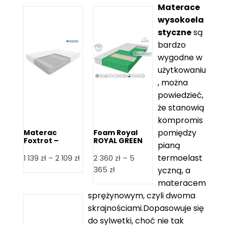
Materace
wysokoela
styczne
są
bardzo
wygodne w
użytkowaniu
, można
powiedzieć,
że stanowią
kompromis
pomiędzy
Materac
Foam Royal
Foxtrot –
ROYAL GREEN
pianą
Hilding
Materac
piankowy
termoelast
Zakres
1 139
zł
–
2 109
zł
2 360
zł
–
5
cen:
Zakres
365
zł
yczną, a
od
cen:
materacem
1
od
sprężynowym, czyli dwoma
139 zł
2
skrajnościami.Dopasowuje się
do
360 zł
do sylwetki, choć nie tak