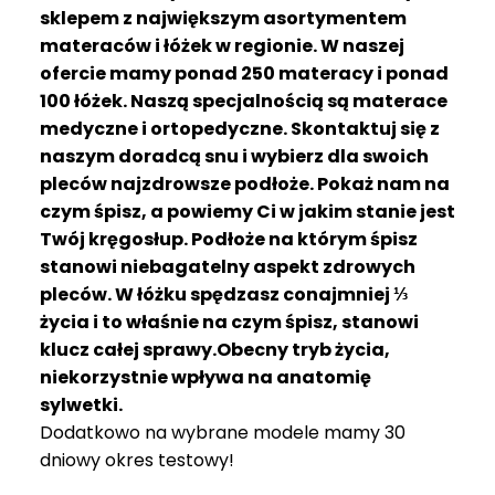
R
sklepem z największym asortymentem
A
materaców i łóżek w regionie. W naszej
C
ofercie mamy ponad 250 materacy i ponad
E
100 łóżek. Naszą specjalnością są materace
medyczne i ortopedyczne. Skontaktuj się z
Ł
Ó
naszym doradcą snu i wybierz dla swoich
Ż
pleców najzdrowsze podłoże. Pokaż nam na
K
czym śpisz, a powiemy Ci w jakim stanie jest
A
Twój kręgosłup. Podłoże na którym śpisz
stanowi niebagatelny aspekt zdrowych
M
pleców. W łóżku spędzasz conajmniej ⅓
A
T
życia i to właśnie na czym śpisz, stanowi
E
klucz całej sprawy.Obecny tryb życia,
R
niekorzystnie wpływa na anatomię
A
sylwetki.
C
Dodatkowo na wybrane modele mamy 30
A
dniowy okres testowy!
K