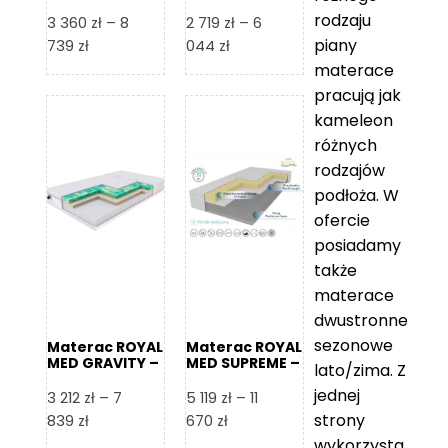
Foam Royal
rodzaju
3 360
zł
–
8
2 719
zł
–
6
piany
Zakres
Zakres
739
zł
044
zł
cen:
cen:
materace
od
od
pracują jak
3
2
kameleon
360 zł
719 zł
różnych
do
do
rodzajów
8
6
podłoża. W
739 zł
044 zł
ofercie
posiadamy
także
materace
dwustronne
sezonowe
Materac ROYAL
Materac ROYAL
MED GRAVITY –
MED SUPREME –
lato/zima. Z
Foam Royal
Foam Royal
jednej
3 212
zł
–
7
5 119
zł
–
11
strony
Zakres
Zakres
839
zł
670
zł
cen:
cen:
wykorzysta