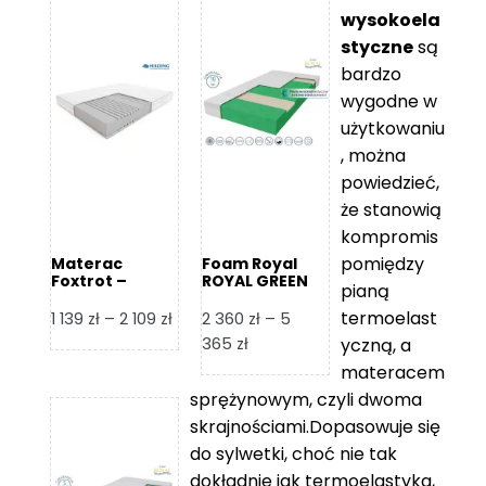
wysokoela
styczne
są
bardzo
wygodne w
użytkowaniu
, można
powiedzieć,
że stanowią
kompromis
pomiędzy
Materac
Foam Royal
Foxtrot –
ROYAL GREEN
pianą
Hilding
Materac
piankowy
termoelast
Zakres
1 139
zł
–
2 109
zł
2 360
zł
–
5
cen:
Zakres
365
zł
yczną, a
od
cen:
materacem
1
od
sprężynowym, czyli dwoma
139 zł
2
skrajnościami.Dopasowuje się
do
360 zł
do sylwetki, choć nie tak
2
do
dokładnie jak termoelastyka,