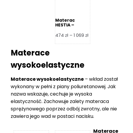
Materac
HESTIA –
Frankhauer
Zakres
474
zł
–
1 069
zł
cen:
od
Materace
474 zł
do
wysokoelastyczne
1
069 zł
Materace wysokoelastyczne
– wkład został
wykonany w pełni z piany poliuretanowej. Jak
nazwa wskazuje, cechuje je wysoka
elastyczność. Zachowuje zalety materaca
sprężynowego poprzez odbój zwrotny, ale nie
zawiera jego wad w postaci nacisku.
Materace