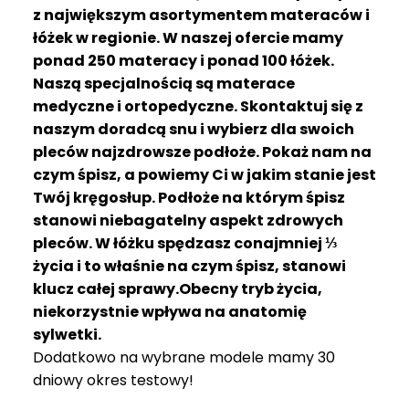
R
z największym asortymentem materaców i
A
łóżek w regionie. W naszej ofercie mamy
C
ponad 250 materacy i ponad 100 łóżek.
E
Naszą specjalnością są materace
medyczne i ortopedyczne. Skontaktuj się z
Ł
Ó
naszym doradcą snu i wybierz dla swoich
Ż
pleców najzdrowsze podłoże. Pokaż nam na
K
czym śpisz, a powiemy Ci w jakim stanie jest
A
Twój kręgosłup. Podłoże na którym śpisz
stanowi niebagatelny aspekt zdrowych
M
pleców. W łóżku spędzasz conajmniej ⅓
A
T
życia i to właśnie na czym śpisz, stanowi
E
klucz całej sprawy.Obecny tryb życia,
R
niekorzystnie wpływa na anatomię
A
sylwetki.
C
Dodatkowo na wybrane modele mamy 30
A
dniowy okres testowy!
K