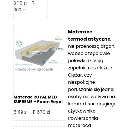
3 115
zł
–
7
Zakres
000
zł
cen:
od
3
Materace
115 zł
termoelastyczne
,
do
nie przenoszą drgań,
7
wobec czego dwie
000 zł
połówki działają
zupełnie niezależnie.
Ciężar, czy
niespokojne
poruszanie się jednej
osoby nie wpływa na
Materac ROYAL MED
SUPREME – Foam Royal
komfort snu drugiego
użytkownika.
Zakres
5 119
zł
–
11 670
zł
Powierzchnia
cen:
materaca
od