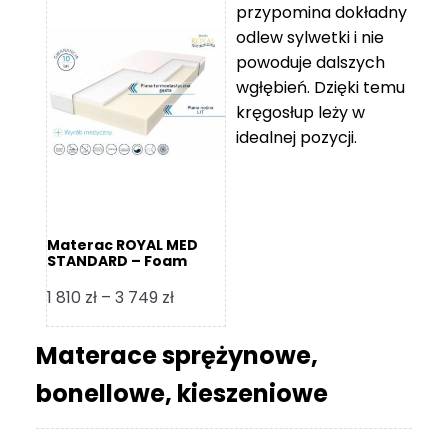
przypomina dokładny
5
odlew sylwetki i nie
119 zł
powoduje dalszych
do
wgłębień. Dzięki temu
11
kręgosłup leży w
670 zł
idealnej pozycji.
Materac ROYAL MED
STANDARD – Foam
Royal
Zakres
1 810
zł
–
3 749
zł
cen:
od
Materace sprężynowe,
1
bonellowe, kieszeniowe
810 zł
do
3