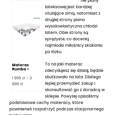
nie piany
3
5
lateksowej jest bardziej
212 zł
119 zł
otulające zimą, natomiast z
do
do
drugiej strony piana
7
11
wysokoelastyczna chłodzi
839 zł
670 zł
latem. Obie strony są
sprężyste, co docenią
najmłodsi miłośnicy skakania
po łóżku.
To na jaki materac
Materac
Rumba –
zdecydujesz się dzisiaj, będzie
Hilding
skutkowało na lata. Dlatego
1 999
zł
–
3
lepiej przemyśleć zakup i
Zakres
999
zł
skonsultować go z doradcą w
cen:
od
sklepie. Powyżej opisaliśmy
1
podstawowe cechy materacy, które
999 zł
powinieneś rozpatrzyć podczas stacjonarnego
do