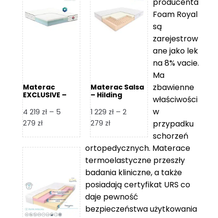
producenta
Foam Royal
są
zarejestrow
ane jako lek
na 8% vacie.
Ma
zbawienne
Materac
Materac Salsa
EXCLUSIVE –
– Hilding
właściwości
Senactive
w
4 219
zł
–
5
1 229
zł
–
2
Zakres
Zakres
279
zł
279
zł
przypadku
cen:
cen:
schorzeń
od
od
ortopedycznych. Materace
4
1
termoelastyczne przeszły
219 zł
229 zł
badania kliniczne, a także
do
do
posiadają certyfikat URS co
5
2
daje pewność
279 zł
279 zł
bezpieczeństwa użytkowania