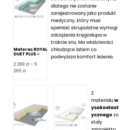
109 zł
5
dlatego nie zostanie
365 zł
zarejestrowany jako produkt
medyczny, który musi
spełniać skrupulatne wymogi
odciążenia kręgosłupa w
trakcie snu. Ma właściwości
chłodzące latem co
Materac ROYAL
DUET PLUS –
podwyższa komfort leżenia.
Foam Royal
2 289
zł
–
5
Zakres
265
zł
cen:
od
2
Z
289 zł
materiału
w
do
ysokoelast
5
ycznego
zo
265 zł
stały
zaprojekto