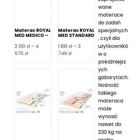
wane
materace
do zadań
specjalnych
Materac ROYAL
Materac ROYAL
MED MEDICO –
MED STANDARD
, czyli dla
Foam Royal
– Foam Royal
użytkownikó
2 010
zł
–
4
1 810
zł
–
3
Zakres
Zakres
570
zł
749
zł
w o
cen:
cen:
pokaźniejsz
od
od
ych
2
1
gabarytach.
010 zł
810 zł
Nośność
do
do
takiego
4
3
materaca
570 zł
749 zł
może
wynosić
nawet do
230 kg na
osobę,