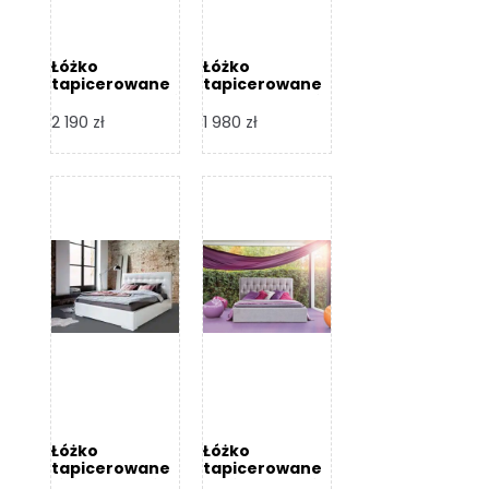
Łóżko
Łóżko
tapicerowane
tapicerowane
Arezzo – Dormi
Largo – Dormi
Design
Design
2 190
zł
1 980
zł
Łóżko
Łóżko
tapicerowane
tapicerowane
Livia – Dormi
Katia – Dormi