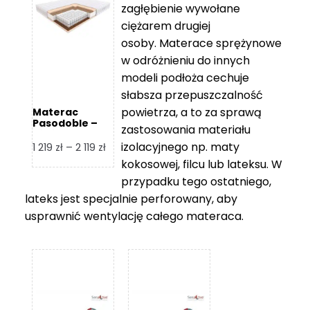
zagłębienie wywołane
459 zł
ciężarem drugiej
osoby. Materace sprężynowe
w odróżnieniu do innych
modeli podłoża cechuje
słabsza przepuszczalność
powietrza, a to za sprawą
Materac
Pasodoble –
zastosowania materiału
Hilding
izolacyjnego np. maty
Zakres
1 219
zł
–
2 119
zł
cen:
kokosowej, filcu lub lateksu. W
od
przypadku tego ostatniego,
1
lateks jest specjalnie perforowany, aby
219 zł
usprawnić wentylację całego materaca.
do
2
119 zł