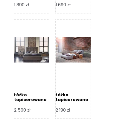
Design
Design
1 890
zł
1 690
zł
Łóżko
Łóżko
tapicerowane
tapicerowane
Flex – Dormi
Bari – Dormi
Design
Design
2 590
zł
2 190
zł