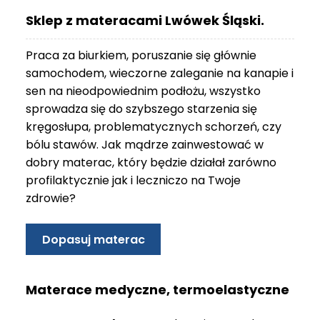
O
Sklep z materacami Lwówek Śląski.
N
T
Praca za biurkiem, poruszanie się głównie
A
K
samochodem, wieczorne zaleganie na kanapie i
T
sen na nieodpowiednim podłożu, wszystko
sprowadza się do szybszego starzenia się
B
kręgosłupa, problematycznych schorzeń, czy
L
bólu stawów. Jak mądrze zainwestować w
O
G
dobry materac, który będzie działał zarówno
profilaktycznie jak i leczniczo na Twoje
W
zdrowie?
Y
P
R
Dopasuj materac
Z
E
D
Materace medyczne, termoelastyczne
A
Ż