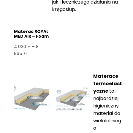
jak i leczniczego działania na
kręgosłup.
Materac ROYAL
MED AIR – Foam
Royal
4 030
zł
–
8
Zakres
865
zł
cen:
od
4
Materace
030 zł
termoelast
do
yczne
to
8
najbardziej
865 zł
higieniczny
materiał do
wieloletnieg
o