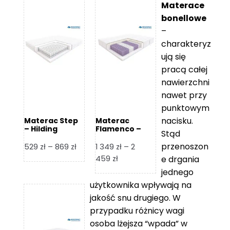
Materace
bonellowe
–
charakteryz
ują się
pracą całej
nawierzchni
nawet przy
punktowym
nacisku.
Materac Step
Materac
– Hilding
Flamenco –
Stąd
Hilding
przenoszon
Zakres
529
zł
–
869
zł
1 349
zł
–
2
cen:
Zakres
459
zł
e drgania
od
cen:
jednego
529 zł
od
użytkownika wpływają na
do
1
jakość snu drugiego. W
869 zł
349 zł
przypadku różnicy wagi
do
osoba lżejsza “wpada” w
2