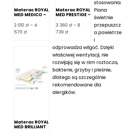
stosowania.
Piana
Materac ROYAL
Materac ROYAL
MED MEDICO –
MED PRESTIGE –
świetnie
Foam Royal
Foam Royal
przepuszcz
2 010
zł
–
4
3 360
zł
–
8
Zakres
Zakres
570
zł
739
zł
a powietrze
cen:
cen:
i
od
od
odprowadza wilgoć. Dzięki
2
3
właściwej wentylacji, nie
010 zł
360 zł
rozwijają się w nim roztocza,
do
do
bakterie, grzyby i pleśnie,
4
8
dlatego są szczególnie
570 zł
739 zł
rekomendowane dla
alergików.
Materac ROYAL
MED BRILLIANT
– Foam Royal