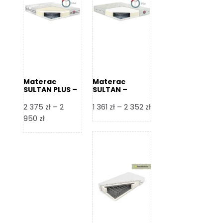
Materac
Materac
SULTAN PLUS –
SULTAN –
Senactive
Senactive
Zakres
2 375
zł
–
2
1 361
zł
–
2 352
zł
Zakres
cen:
950
zł
cen:
od
od
1
2
361 zł
375 zł
do
do
2
2
352 zł
950 zł