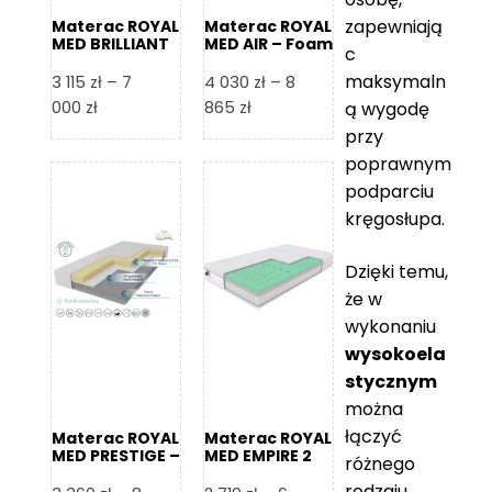
zapewniają
Materac ROYAL
Materac ROYAL
MED BRILLIANT
MED AIR – Foam
c
– Foam Royal
Royal
maksymaln
3 115
zł
–
7
4 030
zł
–
8
Zakres
Zakres
000
zł
865
zł
ą wygodę
cen:
cen:
przy
od
od
poprawnym
3
4
podparciu
115 zł
030 zł
kręgosłupa.
do
do
7
8
Dzięki temu,
000 zł
865 zł
że w
wykonaniu
wysokoela
stycznym
można
łączyć
Materac ROYAL
Materac ROYAL
MED PRESTIGE –
MED EMPIRE 2
różnego
Foam Royal
rodzaju