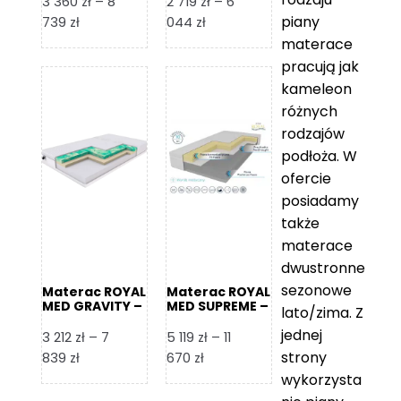
3 360
zł
–
8
2 719
zł
–
6
piany
Zakres
Zakres
739
zł
044
zł
cen:
cen:
materace
od
od
pracują jak
3
2
kameleon
360 zł
719 zł
różnych
do
do
rodzajów
8
6
podłoża. W
739 zł
044 zł
ofercie
posiadamy
także
materace
dwustronne
sezonowe
Materac ROYAL
Materac ROYAL
MED GRAVITY –
MED SUPREME –
lato/zima. Z
Foam Royal
Foam Royal
jednej
3 212
zł
–
7
5 119
zł
–
11
strony
Zakres
Zakres
839
zł
670
zł
cen:
cen:
wykorzysta
od
od