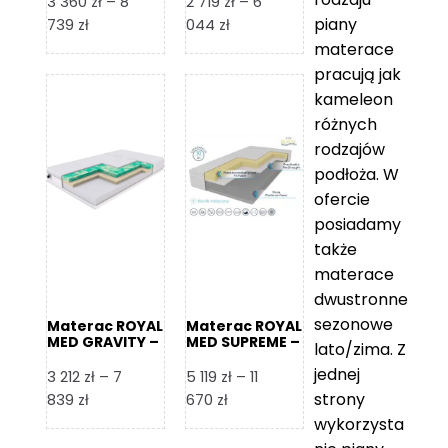
3 360
zł
–
8
2 719
zł
–
6
piany
Zakres
Zakres
739
zł
044
zł
cen:
cen:
materace
od
od
pracują jak
3
2
kameleon
360 zł
719 zł
różnych
do
do
rodzajów
8
6
podłoża. W
739 zł
044 zł
ofercie
posiadamy
także
materace
dwustronne
sezonowe
Materac ROYAL
Materac ROYAL
MED GRAVITY –
MED SUPREME –
lato/zima. Z
Foam Royal
Foam Royal
jednej
3 212
zł
–
7
5 119
zł
–
11
strony
Zakres
Zakres
839
zł
670
zł
cen:
cen:
wykorzysta
od
od