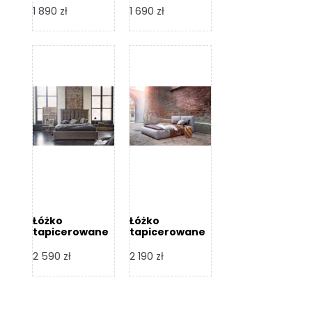
Design
Design
1 890
zł
1 690
zł
Łóżko
Łóżko
tapicerowane
tapicerowane
Flex – Dormi
Bari – Dormi
Design
Design
2 590
zł
2 190
zł