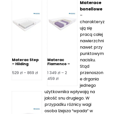
Materace
bonellowe
–
charakteryz
ują się
pracą całej
nawierzchni
nawet przy
punktowym
nacisku.
Materac Step
Materac
– Hilding
Flamenco –
Stąd
Hilding
przenoszon
Zakres
529
zł
–
869
zł
1 349
zł
–
2
cen:
Zakres
459
zł
e drgania
od
cen:
jednego
529 zł
od
użytkownika wpływają na
do
1
jakość snu drugiego. W
869 zł
349 zł
przypadku różnicy wagi
do
osoba lżejsza “wpada” w
2