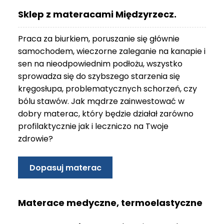
O
Sklep z materacami Międzyrzecz.
N
T
Praca za biurkiem, poruszanie się głównie
A
K
samochodem, wieczorne zaleganie na kanapie i
T
sen na nieodpowiednim podłożu, wszystko
sprowadza się do szybszego starzenia się
B
kręgosłupa, problematycznych schorzeń, czy
L
bólu stawów. Jak mądrze zainwestować w
O
G
dobry materac, który będzie działał zarówno
profilaktycznie jak i leczniczo na Twoje
W
zdrowie?
Y
P
R
Dopasuj materac
Z
E
D
Materace medyczne, termoelastyczne
A
Ż