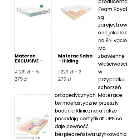
producenta
Foam Royal
są
zarejestrow
ane jako lek
na 8% vacie.
Ma
zbawienne
Materac
Materac Salsa
EXCLUSIVE –
– Hilding
właściwości
Senactive
w
4 219
zł
–
5
1 229
zł
–
2
Zakres
Zakres
279
zł
279
zł
przypadku
cen:
cen:
schorzeń
od
od
ortopedycznych. Materace
4
1
termoelastyczne przeszły
219 zł
229 zł
badania kliniczne, a także
do
do
posiadają certyfikat URS co
5
2
daje pewność
279 zł
279 zł
bezpieczeństwa użytkowania