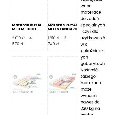
wane
materace
do zadań
specjalnych
Materac ROYAL
Materac ROYAL
MED MEDICO –
MED STANDARD
, czyli dla
Foam Royal
– Foam Royal
użytkownikó
2 010
zł
–
4
1 810
zł
–
3
Zakres
Zakres
570
zł
749
zł
w o
cen:
cen:
pokaźniejsz
od
od
ych
2
1
gabarytach.
010 zł
810 zł
Nośność
do
do
takiego
4
3
materaca
570 zł
749 zł
może
wynosić
nawet do
230 kg na
osobę,