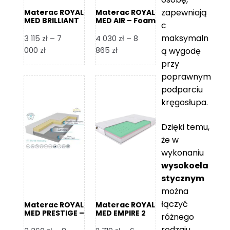
zapewniają
Materac ROYAL
Materac ROYAL
MED BRILLIANT
MED AIR – Foam
c
– Foam Royal
Royal
maksymaln
3 115
zł
–
7
4 030
zł
–
8
Zakres
Zakres
000
zł
865
zł
ą wygodę
cen:
cen:
przy
od
od
poprawnym
3
4
podparciu
115 zł
030 zł
kręgosłupa.
do
do
7
8
Dzięki temu,
000 zł
865 zł
że w
wykonaniu
wysokoela
stycznym
można
łączyć
Materac ROYAL
Materac ROYAL
MED PRESTIGE –
MED EMPIRE 2
różnego
Foam Royal
rodzaju