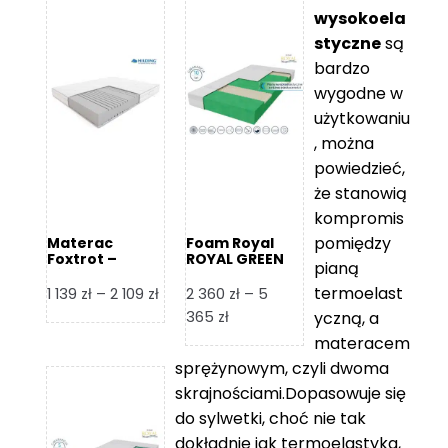
wysokoela
styczne
są
bardzo
wygodne w
użytkowaniu
, można
powiedzieć,
że stanowią
kompromis
pomiędzy
Materac
Foam Royal
Foxtrot –
ROYAL GREEN
pianą
Hilding
Materac
piankowy
termoelast
Zakres
1 139
zł
–
2 109
zł
2 360
zł
–
5
cen:
Zakres
365
zł
yczną, a
od
cen:
materacem
1
od
sprężynowym, czyli dwoma
139 zł
2
skrajnościami.Dopasowuje się
do
360 zł
do sylwetki, choć nie tak
2
do
dokładnie jak termoelastyka,