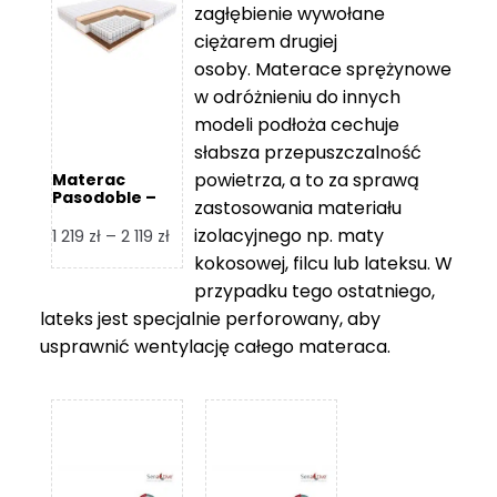
zagłębienie wywołane
459 zł
ciężarem drugiej
osoby. Materace sprężynowe
w odróżnieniu do innych
modeli podłoża cechuje
słabsza przepuszczalność
powietrza, a to za sprawą
Materac
Pasodoble –
zastosowania materiału
Hilding
izolacyjnego np. maty
Zakres
1 219
zł
–
2 119
zł
cen:
kokosowej, filcu lub lateksu. W
od
przypadku tego ostatniego,
1
lateks jest specjalnie perforowany, aby
219 zł
usprawnić wentylację całego materaca.
do
2
119 zł