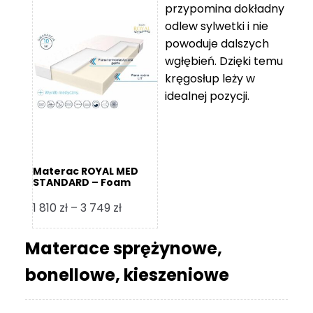
przypomina dokładny
5
odlew sylwetki i nie
119 zł
powoduje dalszych
do
wgłębień. Dzięki temu
11
kręgosłup leży w
670 zł
idealnej pozycji.
Materac ROYAL MED
STANDARD – Foam
Royal
Zakres
1 810
zł
–
3 749
zł
cen:
od
Materace sprężynowe,
1
bonellowe, kieszeniowe
810 zł
do
3