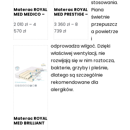
stosowania.
Piana
Materac ROYAL
Materac ROYAL
MED MEDICO –
MED PRESTIGE –
świetnie
Foam Royal
Foam Royal
przepuszcz
2 010
zł
–
4
3 360
zł
–
8
Zakres
Zakres
570
zł
739
zł
a powietrze
cen:
cen:
i
od
od
odprowadza wilgoć. Dzięki
2
3
właściwej wentylacji, nie
010 zł
360 zł
rozwijają się w nim roztocza,
do
do
bakterie, grzyby i pleśnie,
4
8
dlatego są szczególnie
570 zł
739 zł
rekomendowane dla
alergików.
Materac ROYAL
MED BRILLIANT
– Foam Royal