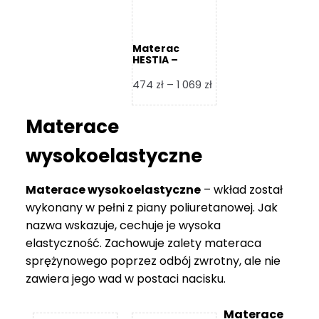
Materac
HESTIA –
Frankhauer
Zakres
474
zł
–
1 069
zł
cen:
od
Materace
474 zł
do
wysokoelastyczne
1
069 zł
Materace wysokoelastyczne
– wkład został
wykonany w pełni z piany poliuretanowej. Jak
nazwa wskazuje, cechuje je wysoka
elastyczność. Zachowuje zalety materaca
sprężynowego poprzez odbój zwrotny, ale nie
zawiera jego wad w postaci nacisku.
Materace