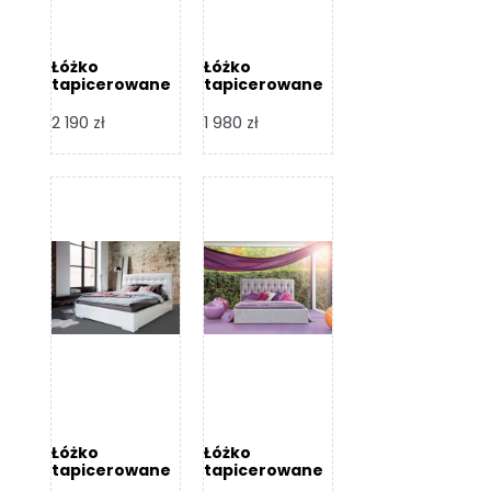
Łóżko
Łóżko
tapicerowane
tapicerowane
Arezzo – Dormi
Largo – Dormi
Design
Design
2 190
zł
1 980
zł
Łóżko
Łóżko
tapicerowane
tapicerowane
Livia – Dormi
Katia – Dormi