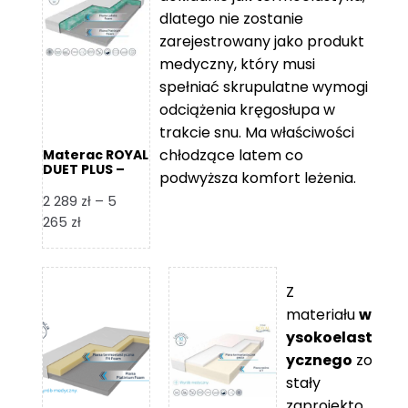
109 zł
5
dlatego nie zostanie
365 zł
zarejestrowany jako produkt
medyczny, który musi
spełniać skrupulatne wymogi
odciążenia kręgosłupa w
trakcie snu. Ma właściwości
chłodzące latem co
Materac ROYAL
DUET PLUS –
podwyższa komfort leżenia.
Foam Royal
2 289
zł
–
5
Zakres
265
zł
cen:
od
2
Z
289 zł
materiału
w
do
ysokoelast
5
ycznego
zo
265 zł
stały
zaprojekto