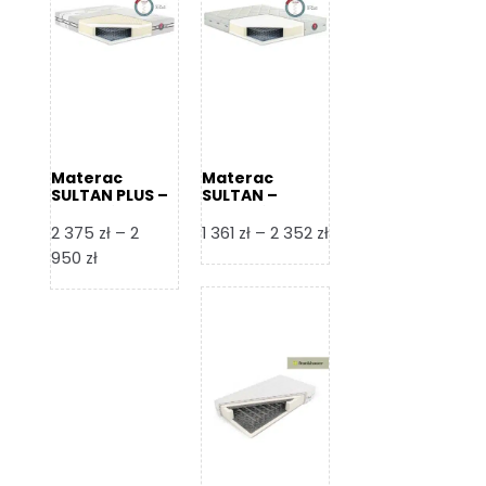
Materac
Materac
SULTAN PLUS –
SULTAN –
Senactive
Senactive
Zakres
2 375
zł
–
2
1 361
zł
–
2 352
zł
Zakres
cen:
950
zł
cen:
od
od
1
2
361 zł
375 zł
do
do
2
2
352 zł
950 zł