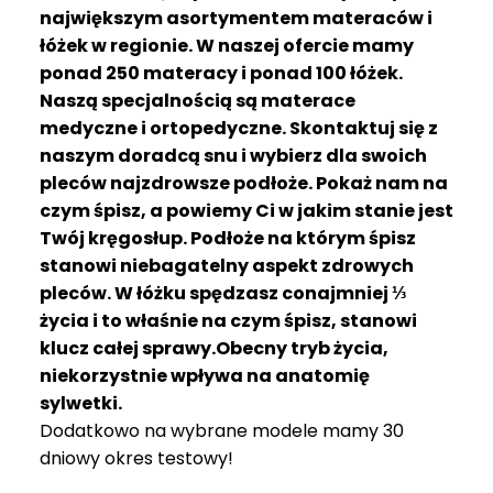
R
największym asortymentem materaców i
A
łóżek w regionie. W naszej ofercie mamy
C
ponad 250 materacy i ponad 100 łóżek.
E
Naszą specjalnością są materace
medyczne i ortopedyczne. Skontaktuj się z
Ł
Ó
naszym doradcą snu i wybierz dla swoich
Ż
pleców najzdrowsze podłoże. Pokaż nam na
K
czym śpisz, a powiemy Ci w jakim stanie jest
A
Twój kręgosłup. Podłoże na którym śpisz
stanowi niebagatelny aspekt zdrowych
M
pleców. W łóżku spędzasz conajmniej ⅓
A
T
życia i to właśnie na czym śpisz, stanowi
E
klucz całej sprawy.Obecny tryb życia,
R
niekorzystnie wpływa na anatomię
A
sylwetki.
C
Dodatkowo na wybrane modele mamy 30
A
dniowy okres testowy!
K