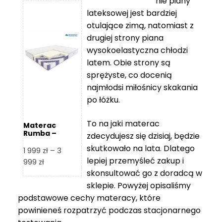
nie piany
3
5
lateksowej jest bardziej
212 zł
119 zł
otulające zimą, natomiast z
do
do
drugiej strony piana
7
11
wysokoelastyczna chłodzi
839 zł
670 zł
latem. Obie strony są
sprężyste, co docenią
najmłodsi miłośnicy skakania
po łóżku.
To na jaki materac
Materac
Rumba –
zdecydujesz się dzisiaj, będzie
Hilding
skutkowało na lata. Dlatego
1 999
zł
–
3
lepiej przemyśleć zakup i
Zakres
999
zł
skonsultować go z doradcą w
cen:
od
sklepie. Powyżej opisaliśmy
1
podstawowe cechy materacy, które
999 zł
powinieneś rozpatrzyć podczas stacjonarnego
do