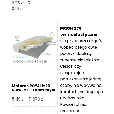
3 115
zł
–
7
Zakres
000
zł
cen:
od
3
Materace
115 zł
termoelastyczne
,
do
nie przenoszą drgań,
7
wobec czego dwie
000 zł
połówki działają
zupełnie niezależnie.
Ciężar, czy
niespokojne
poruszanie się jednej
osoby nie wpływa na
Materac ROYAL MED
SUPREME – Foam Royal
komfort snu drugiego
użytkownika.
Zakres
5 119
zł
–
11 670
zł
Powierzchnia
cen:
materaca
od