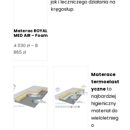
jak i leczniczego działania na
kręgosłup.
Materac ROYAL
MED AIR – Foam
Royal
4 030
zł
–
8
Zakres
865
zł
cen:
od
4
Materace
030 zł
termoelast
do
yczne
to
8
najbardziej
865 zł
higieniczny
materiał do
wieloletnieg
o