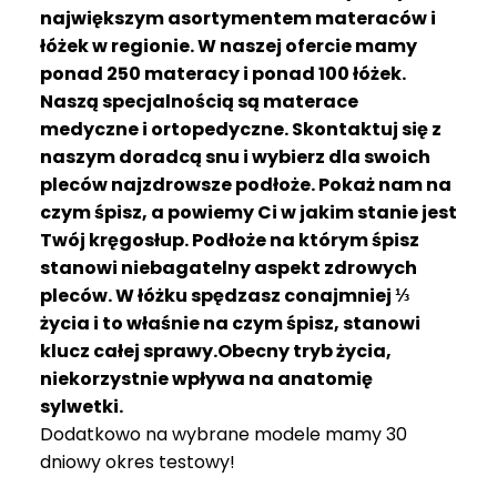
R
największym asortymentem materaców i
A
łóżek w regionie. W naszej ofercie mamy
C
ponad 250 materacy i ponad 100 łóżek.
E
Naszą specjalnością są materace
medyczne i ortopedyczne. Skontaktuj się z
Ł
Ó
naszym doradcą snu i wybierz dla swoich
Ż
pleców najzdrowsze podłoże. Pokaż nam na
K
czym śpisz, a powiemy Ci w jakim stanie jest
A
Twój kręgosłup. Podłoże na którym śpisz
stanowi niebagatelny aspekt zdrowych
M
pleców. W łóżku spędzasz conajmniej ⅓
A
T
życia i to właśnie na czym śpisz, stanowi
E
klucz całej sprawy.Obecny tryb życia,
R
niekorzystnie wpływa na anatomię
A
sylwetki.
C
Dodatkowo na wybrane modele mamy 30
A
dniowy okres testowy!
K