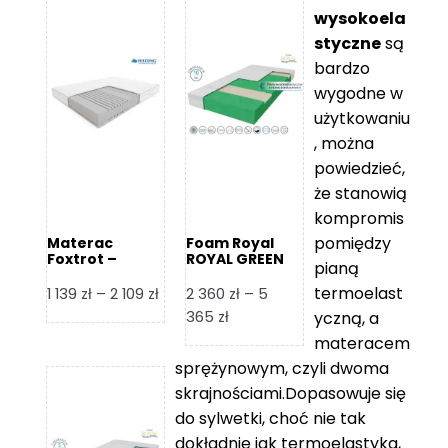
wysokoela
styczne
są
bardzo
wygodne w
użytkowaniu
, można
powiedzieć,
że stanowią
kompromis
pomiędzy
Materac
Foam Royal
Foxtrot –
ROYAL GREEN
pianą
Hilding
Materac
piankowy
termoelast
Zakres
1 139
zł
–
2 109
zł
2 360
zł
–
5
cen:
Zakres
365
zł
yczną, a
od
cen:
materacem
1
od
sprężynowym, czyli dwoma
139 zł
2
skrajnościami.Dopasowuje się
do
360 zł
do sylwetki, choć nie tak
2
do
dokładnie jak termoelastyka,