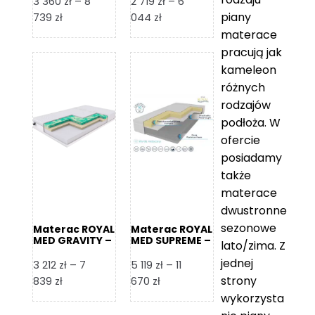
3 360
zł
–
8
2 719
zł
–
6
piany
Zakres
Zakres
739
zł
044
zł
cen:
cen:
materace
od
od
pracują jak
3
2
kameleon
360 zł
719 zł
różnych
do
do
rodzajów
8
6
podłoża. W
739 zł
044 zł
ofercie
posiadamy
także
materace
dwustronne
sezonowe
Materac ROYAL
Materac ROYAL
MED GRAVITY –
MED SUPREME –
lato/zima. Z
Foam Royal
Foam Royal
jednej
3 212
zł
–
7
5 119
zł
–
11
strony
Zakres
Zakres
839
zł
670
zł
cen:
cen:
wykorzysta
od
od