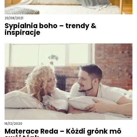
23/08/2021
Sypialnia boho – trendy &
inspiracje
16/12/2020
Materace Reda – Kòżdi grónk mô