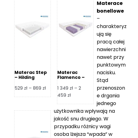
Materace
bonellowe
–
charakteryz
ują się
pracą całej
nawierzchni
nawet przy
punktowym
nacisku.
Materac Step
Materac
– Hilding
Flamenco –
Stąd
Hilding
przenoszon
Zakres
529
zł
–
869
zł
1 349
zł
–
2
cen:
Zakres
459
zł
e drgania
od
cen:
jednego
529 zł
od
użytkownika wpływają na
do
1
jakość snu drugiego. W
869 zł
349 zł
przypadku różnicy wagi
do
osoba lżejsza “wpada” w
2