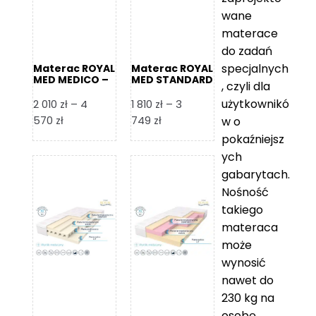
wane
materace
do zadań
specjalnych
Materac ROYAL
Materac ROYAL
MED MEDICO –
MED STANDARD
, czyli dla
Foam Royal
– Foam Royal
użytkownikó
2 010
zł
–
4
1 810
zł
–
3
Zakres
Zakres
570
zł
749
zł
w o
cen:
cen:
pokaźniejsz
od
od
ych
2
1
gabarytach.
010 zł
810 zł
Nośność
do
do
takiego
4
3
materaca
570 zł
749 zł
może
wynosić
nawet do
230 kg na
osobę,