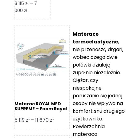
3 115
zł
–
7
Zakres
000
zł
cen:
od
3
Materace
115 zł
termoelastyczne
,
do
nie przenoszą drgań,
7
wobec czego dwie
000 zł
połówki działają
zupełnie niezależnie.
Ciężar, czy
niespokojne
poruszanie się jednej
osoby nie wpływa na
Materac ROYAL MED
SUPREME – Foam Royal
komfort snu drugiego
użytkownika.
Zakres
5 119
zł
–
11 670
zł
Powierzchnia
cen:
materaca
od