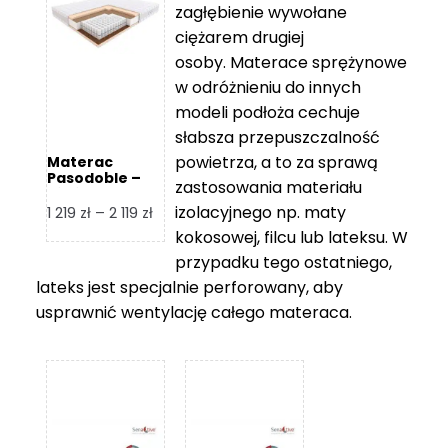
zagłębienie wywołane
459 zł
ciężarem drugiej
osoby. Materace sprężynowe
w odróżnieniu do innych
modeli podłoża cechuje
słabsza przepuszczalność
powietrza, a to za sprawą
Materac
Pasodoble –
zastosowania materiału
Hilding
izolacyjnego np. maty
Zakres
1 219
zł
–
2 119
zł
cen:
kokosowej, filcu lub lateksu. W
od
przypadku tego ostatniego,
1
lateks jest specjalnie perforowany, aby
219 zł
usprawnić wentylację całego materaca.
do
2
119 zł