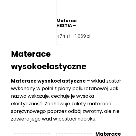
Materac
HESTIA –
Frankhauer
Zakres
474
zł
–
1 069
zł
cen:
od
Materace
474 zł
do
wysokoelastyczne
1
069 zł
Materace wysokoelastyczne
– wkład został
wykonany w pełni z piany poliuretanowej. Jak
nazwa wskazuje, cechuje je wysoka
elastyczność. Zachowuje zalety materaca
sprężynowego poprzez odbój zwrotny, ale nie
zawiera jego wad w postaci nacisku.
Materace