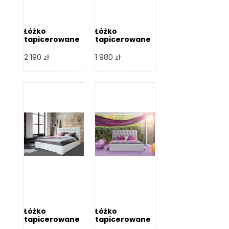
Łóżko
Łóżko
tapicerowane
tapicerowane
Arezzo – Dormi
Largo – Dormi
Design
Design
2 190
zł
1 980
zł
Łóżko
Łóżko
tapicerowane
tapicerowane
Livia – Dormi
Katia – Dormi