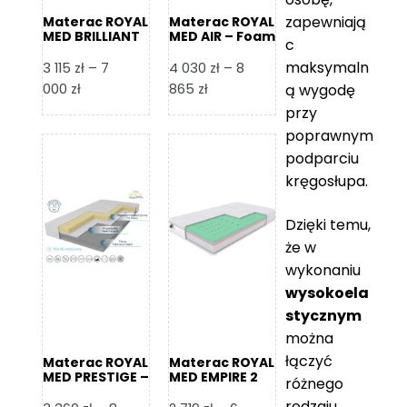
zapewniają
Materac ROYAL
Materac ROYAL
MED BRILLIANT
MED AIR – Foam
c
– Foam Royal
Royal
maksymaln
3 115
zł
–
7
4 030
zł
–
8
Zakres
Zakres
000
zł
865
zł
ą wygodę
cen:
cen:
przy
od
od
poprawnym
3
4
podparciu
115 zł
030 zł
kręgosłupa.
do
do
7
8
Dzięki temu,
000 zł
865 zł
że w
wykonaniu
wysokoela
stycznym
można
łączyć
Materac ROYAL
Materac ROYAL
MED PRESTIGE –
MED EMPIRE 2
różnego
Foam Royal
rodzaju