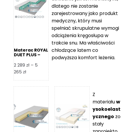
109 zł
5
dlatego nie zostanie
365 zł
zarejestrowany jako produkt
medyczny, który musi
spełniać skrupulatne wymogi
odciążenia kręgosłupa w
trakcie snu. Ma właściwości
chłodzące latem co
Materac ROYAL
DUET PLUS –
podwyższa komfort leżenia.
Foam Royal
2 289
zł
–
5
Zakres
265
zł
cen:
od
2
Z
289 zł
materiału
w
do
ysokoelast
5
ycznego
zo
265 zł
stały
zaprojekto