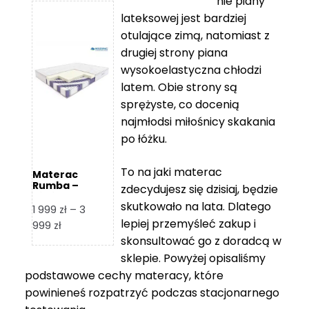
nie piany
3
5
lateksowej jest bardziej
212 zł
119 zł
otulające zimą, natomiast z
do
do
drugiej strony piana
7
11
wysokoelastyczna chłodzi
839 zł
670 zł
latem. Obie strony są
sprężyste, co docenią
najmłodsi miłośnicy skakania
po łóżku.
To na jaki materac
Materac
Rumba –
zdecydujesz się dzisiaj, będzie
Hilding
skutkowało na lata. Dlatego
1 999
zł
–
3
lepiej przemyśleć zakup i
Zakres
999
zł
skonsultować go z doradcą w
cen:
od
sklepie. Powyżej opisaliśmy
1
podstawowe cechy materacy, które
999 zł
powinieneś rozpatrzyć podczas stacjonarnego
do