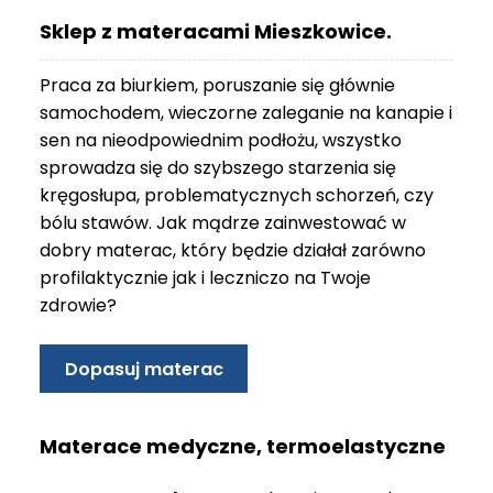
O
Sklep z materacami Mieszkowice.
N
T
Praca za biurkiem, poruszanie się głównie
A
K
samochodem, wieczorne zaleganie na kanapie i
T
sen na nieodpowiednim podłożu, wszystko
sprowadza się do szybszego starzenia się
B
kręgosłupa, problematycznych schorzeń, czy
L
bólu stawów. Jak mądrze zainwestować w
O
G
dobry materac, który będzie działał zarówno
profilaktycznie jak i leczniczo na Twoje
W
zdrowie?
Y
P
R
Dopasuj materac
Z
E
D
Materace medyczne, termoelastyczne
A
Ż