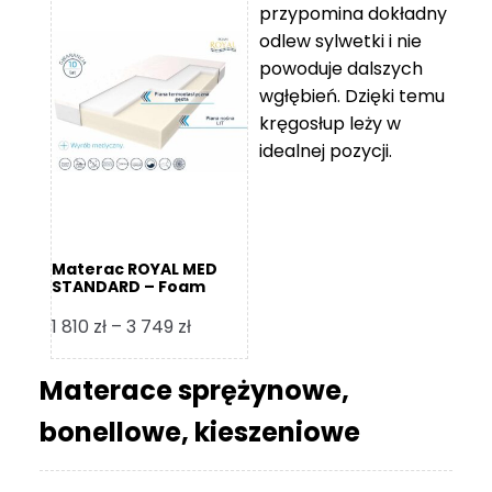
przypomina dokładny
5
odlew sylwetki i nie
119 zł
powoduje dalszych
do
wgłębień. Dzięki temu
11
kręgosłup leży w
670 zł
idealnej pozycji.
Materac ROYAL MED
STANDARD – Foam
Royal
Zakres
1 810
zł
–
3 749
zł
cen:
od
Materace sprężynowe,
1
bonellowe, kieszeniowe
810 zł
do
3