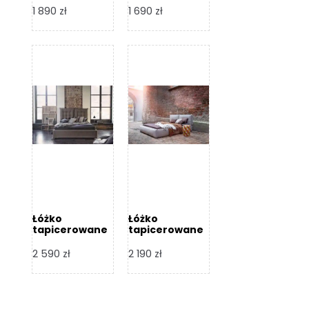
Design
Design
1 890
zł
1 690
zł
Łóżko
Łóżko
tapicerowane
tapicerowane
Flex – Dormi
Bari – Dormi
Design
Design
2 590
zł
2 190
zł