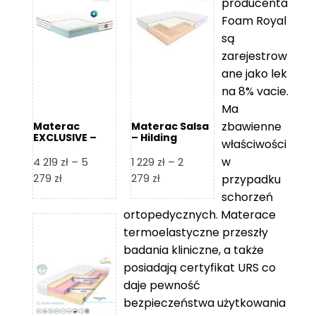
producenta
Foam Royal
są
zarejestrow
ane jako lek
na 8% vacie.
Ma
zbawienne
Materac
Materac Salsa
EXCLUSIVE –
– Hilding
właściwości
Senactive
w
4 219
zł
–
5
1 229
zł
–
2
Zakres
Zakres
279
zł
279
zł
przypadku
cen:
cen:
schorzeń
od
od
ortopedycznych. Materace
4
1
termoelastyczne przeszły
219 zł
229 zł
badania kliniczne, a także
do
do
posiadają certyfikat URS co
5
2
daje pewność
279 zł
279 zł
bezpieczeństwa użytkowania