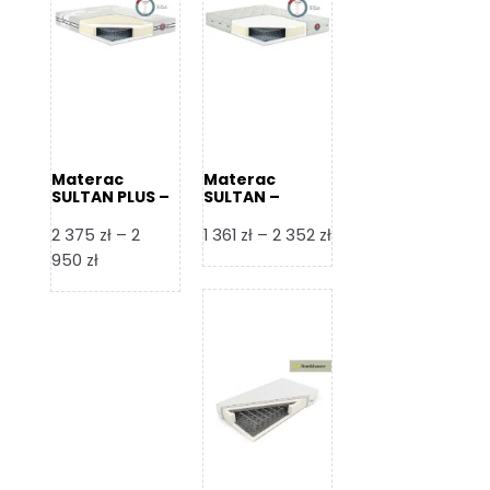
Materac
Materac
SULTAN PLUS –
SULTAN –
Senactive
Senactive
Zakres
2 375
zł
–
2
1 361
zł
–
2 352
zł
Zakres
cen:
950
zł
cen:
od
od
1
2
361 zł
375 zł
do
do
2
2
352 zł
950 zł