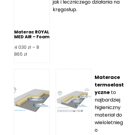
jak i leczniczego działania na
kręgosłup.
Materac ROYAL
MED AIR – Foam
Royal
4 030
zł
–
8
Zakres
865
zł
cen:
od
4
Materace
030 zł
termoelast
do
yczne
to
8
najbardziej
865 zł
higieniczny
materiał do
wieloletnieg
o