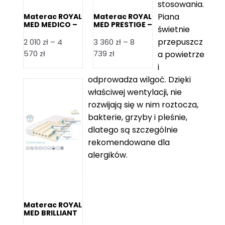
stosowania.
Piana
Materac ROYAL
Materac ROYAL
MED MEDICO –
MED PRESTIGE –
świetnie
Foam Royal
Foam Royal
przepuszcz
2 010
zł
–
4
3 360
zł
–
8
Zakres
Zakres
570
zł
739
zł
a powietrze
cen:
cen:
i
od
od
odprowadza wilgoć. Dzięki
2
3
właściwej wentylacji, nie
010 zł
360 zł
rozwijają się w nim roztocza,
do
do
bakterie, grzyby i pleśnie,
4
8
dlatego są szczególnie
570 zł
739 zł
rekomendowane dla
alergików.
Materac ROYAL
MED BRILLIANT
– Foam Royal