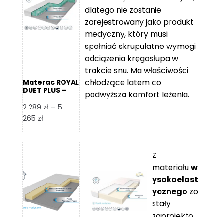
109 zł
5
dlatego nie zostanie
365 zł
zarejestrowany jako produkt
medyczny, który musi
spełniać skrupulatne wymogi
odciążenia kręgosłupa w
trakcie snu. Ma właściwości
chłodzące latem co
Materac ROYAL
DUET PLUS –
podwyższa komfort leżenia.
Foam Royal
2 289
zł
–
5
Zakres
265
zł
cen:
od
2
Z
289 zł
materiału
w
do
ysokoelast
5
ycznego
zo
265 zł
stały
zaprojekto