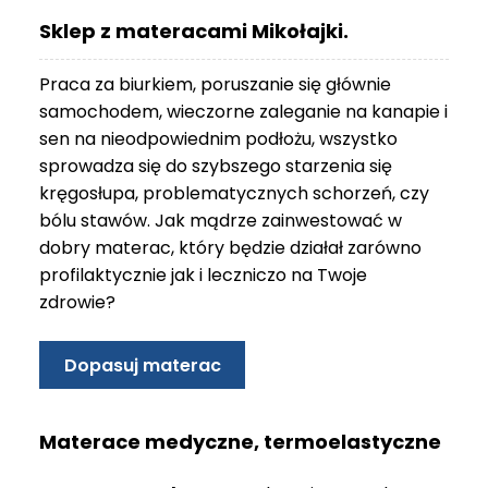
O
Sklep z materacami Mikołajki.
N
T
Praca za biurkiem, poruszanie się głównie
A
K
samochodem, wieczorne zaleganie na kanapie i
T
sen na nieodpowiednim podłożu, wszystko
sprowadza się do szybszego starzenia się
B
kręgosłupa, problematycznych schorzeń, czy
L
bólu stawów. Jak mądrze zainwestować w
O
G
dobry materac, który będzie działał zarówno
profilaktycznie jak i leczniczo na Twoje
W
zdrowie?
Y
P
R
Dopasuj materac
Z
E
D
Materace medyczne, termoelastyczne
A
Ż