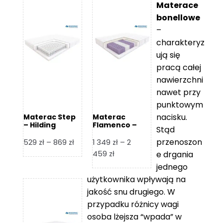
Materace
bonellowe
–
charakteryz
ują się
pracą całej
nawierzchni
nawet przy
punktowym
nacisku.
Materac Step
Materac
– Hilding
Flamenco –
Stąd
Hilding
przenoszon
Zakres
529
zł
–
869
zł
1 349
zł
–
2
cen:
Zakres
459
zł
e drgania
od
cen:
jednego
529 zł
od
użytkownika wpływają na
do
1
jakość snu drugiego. W
869 zł
349 zł
przypadku różnicy wagi
do
osoba lżejsza “wpada” w
2