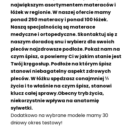
R
największym asortymentem materaców i
A
łóżek w regionie. W naszej ofercie mamy
C
ponad 250 materacy i ponad 100 łóżek.
E
Naszą specjalnością są materace
medyczne i ortopedyczne. Skontaktuj się z
Ł
Ó
naszym doradcą snu i wybierz dla swoich
Ż
pleców najzdrowsze podłoże. Pokaż nam na
K
czym śpisz, a powiemy Ci w jakim stanie jest
A
Twój kręgosłup. Podłoże na którym śpisz
stanowi niebagatelny aspekt zdrowych
M
pleców. W łóżku spędzasz conajmniej ⅓
A
T
życia i to właśnie na czym śpisz, stanowi
E
klucz całej sprawy.Obecny tryb życia,
R
niekorzystnie wpływa na anatomię
A
sylwetki.
C
Dodatkowo na wybrane modele mamy 30
A
dniowy okres testowy!
K