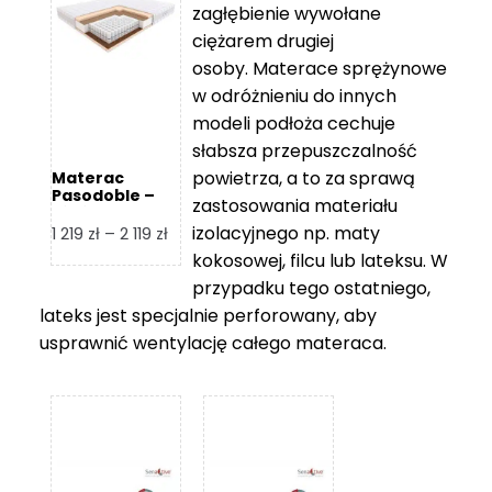
zagłębienie wywołane
459 zł
ciężarem drugiej
osoby. Materace sprężynowe
w odróżnieniu do innych
modeli podłoża cechuje
słabsza przepuszczalność
powietrza, a to za sprawą
Materac
Pasodoble –
zastosowania materiału
Hilding
izolacyjnego np. maty
Zakres
1 219
zł
–
2 119
zł
cen:
kokosowej, filcu lub lateksu. W
od
przypadku tego ostatniego,
1
lateks jest specjalnie perforowany, aby
219 zł
usprawnić wentylację całego materaca.
do
2
119 zł