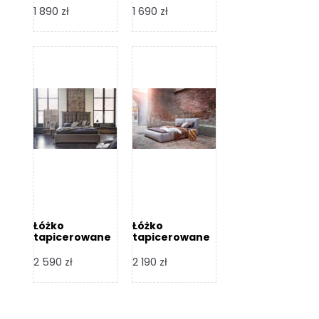
Design
Design
1 890
zł
1 690
zł
Łóżko
Łóżko
tapicerowane
tapicerowane
Flex – Dormi
Bari – Dormi
Design
Design
2 590
zł
2 190
zł