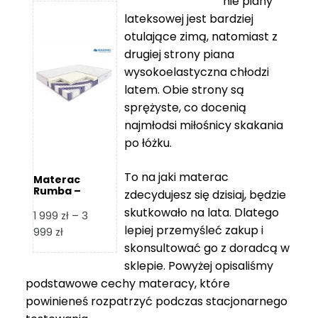
nie piany
3
5
lateksowej jest bardziej
212 zł
119 zł
otulające zimą, natomiast z
do
do
drugiej strony piana
7
11
wysokoelastyczna chłodzi
839 zł
670 zł
latem. Obie strony są
sprężyste, co docenią
najmłodsi miłośnicy skakania
po łóżku.
To na jaki materac
Materac
Rumba –
zdecydujesz się dzisiaj, będzie
Hilding
skutkowało na lata. Dlatego
1 999
zł
–
3
lepiej przemyśleć zakup i
Zakres
999
zł
skonsultować go z doradcą w
cen:
od
sklepie. Powyżej opisaliśmy
1
podstawowe cechy materacy, które
999 zł
powinieneś rozpatrzyć podczas stacjonarnego
do