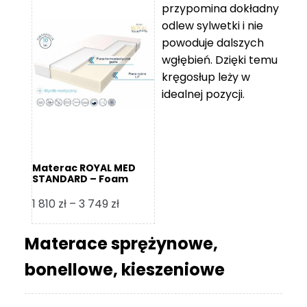
przypomina dokładny
5
odlew sylwetki i nie
119 zł
powoduje dalszych
do
wgłębień. Dzięki temu
11
kręgosłup leży w
670 zł
idealnej pozycji.
Materac ROYAL MED
STANDARD – Foam
Royal
Zakres
1 810
zł
–
3 749
zł
cen:
od
Materace sprężynowe,
1
bonellowe, kieszeniowe
810 zł
do
3