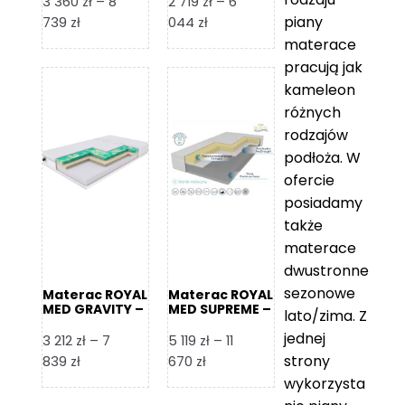
3 360
zł
–
8
2 719
zł
–
6
piany
Zakres
Zakres
739
zł
044
zł
cen:
cen:
materace
od
od
pracują jak
3
2
kameleon
360 zł
719 zł
różnych
do
do
rodzajów
8
6
podłoża. W
739 zł
044 zł
ofercie
posiadamy
także
materace
dwustronne
sezonowe
Materac ROYAL
Materac ROYAL
MED GRAVITY –
MED SUPREME –
lato/zima. Z
Foam Royal
Foam Royal
jednej
3 212
zł
–
7
5 119
zł
–
11
strony
Zakres
Zakres
839
zł
670
zł
cen:
cen:
wykorzysta
od
od