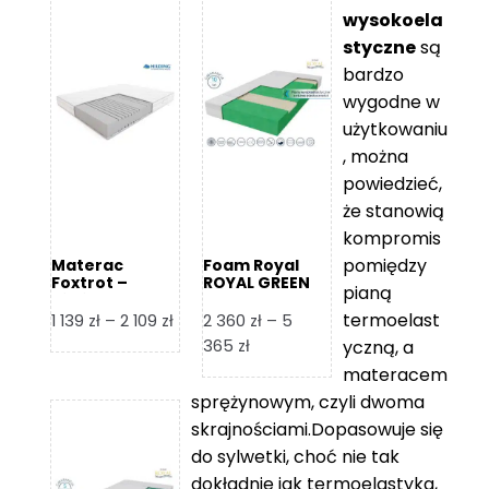
wysokoela
styczne
są
bardzo
wygodne w
użytkowaniu
, można
powiedzieć,
że stanowią
kompromis
pomiędzy
Materac
Foam Royal
Foxtrot –
ROYAL GREEN
pianą
Hilding
Materac
piankowy
termoelast
Zakres
1 139
zł
–
2 109
zł
2 360
zł
–
5
cen:
Zakres
365
zł
yczną, a
od
cen:
materacem
1
od
sprężynowym, czyli dwoma
139 zł
2
skrajnościami.Dopasowuje się
do
360 zł
do sylwetki, choć nie tak
2
do
dokładnie jak termoelastyka,