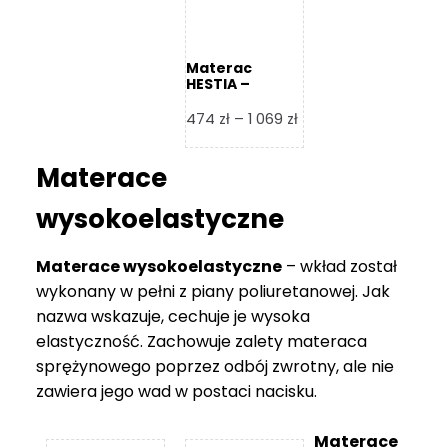
Materac
HESTIA –
Frankhauer
Zakres
474
zł
–
1 069
zł
cen:
od
Materace
474 zł
do
wysokoelastyczne
1
069 zł
Materace wysokoelastyczne
– wkład został
wykonany w pełni z piany poliuretanowej. Jak
nazwa wskazuje, cechuje je wysoka
elastyczność. Zachowuje zalety materaca
sprężynowego poprzez odbój zwrotny, ale nie
zawiera jego wad w postaci nacisku.
Materace