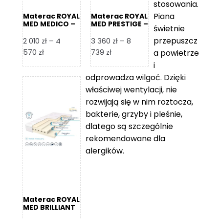
stosowania.
Piana
Materac ROYAL
Materac ROYAL
MED MEDICO –
MED PRESTIGE –
świetnie
Foam Royal
Foam Royal
przepuszcz
2 010
zł
–
4
3 360
zł
–
8
Zakres
Zakres
570
zł
739
zł
a powietrze
cen:
cen:
i
od
od
odprowadza wilgoć. Dzięki
2
3
właściwej wentylacji, nie
010 zł
360 zł
rozwijają się w nim roztocza,
do
do
bakterie, grzyby i pleśnie,
4
8
dlatego są szczególnie
570 zł
739 zł
rekomendowane dla
alergików.
Materac ROYAL
MED BRILLIANT
– Foam Royal