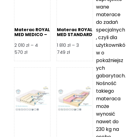
wane
materace
do zadań
specjalnych
Materac ROYAL
Materac ROYAL
MED MEDICO –
MED STANDARD
, czyli dla
Foam Royal
– Foam Royal
użytkownikó
2 010
zł
–
4
1 810
zł
–
3
Zakres
Zakres
570
zł
749
zł
w o
cen:
cen:
pokaźniejsz
od
od
ych
2
1
gabarytach.
010 zł
810 zł
Nośność
do
do
takiego
4
3
materaca
570 zł
749 zł
może
wynosić
nawet do
230 kg na
osobę,