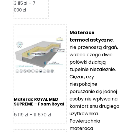
3 115
zł
–
7
Zakres
000
zł
cen:
od
3
Materace
115 zł
termoelastyczne
,
do
nie przenoszą drgań,
7
wobec czego dwie
000 zł
połówki działają
zupełnie niezależnie.
Ciężar, czy
niespokojne
poruszanie się jednej
osoby nie wpływa na
Materac ROYAL MED
SUPREME – Foam Royal
komfort snu drugiego
użytkownika.
Zakres
5 119
zł
–
11 670
zł
Powierzchnia
cen:
materaca
od