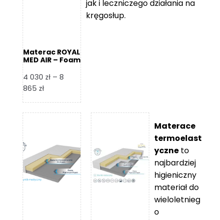
jak i leczniczego działania na
kręgosłup.
Materac ROYAL
MED AIR – Foam
Royal
4 030
zł
–
8
Zakres
865
zł
cen:
od
4
Materace
030 zł
termoelast
do
yczne
to
8
najbardziej
865 zł
higieniczny
materiał do
wieloletnieg
o