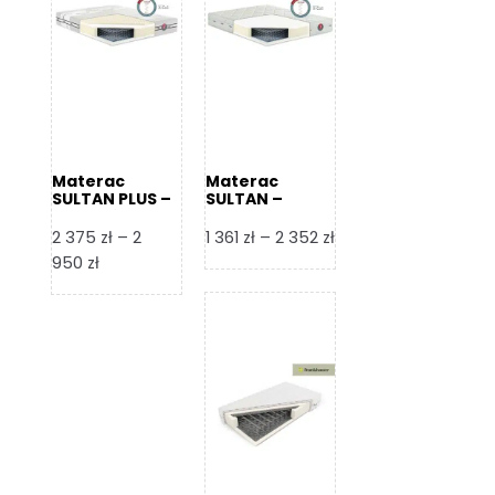
Materac
Materac
SULTAN PLUS –
SULTAN –
Senactive
Senactive
Zakres
2 375
zł
–
2
1 361
zł
–
2 352
zł
Zakres
cen:
950
zł
cen:
od
od
1
2
361 zł
375 zł
do
do
2
2
352 zł
950 zł