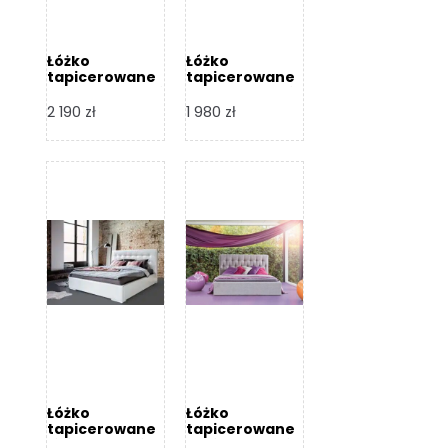
Łóżko
Łóżko
tapicerowane
tapicerowane
Arezzo – Dormi
Largo – Dormi
Design
Design
2 190
zł
1 980
zł
Łóżko
Łóżko
tapicerowane
tapicerowane
Livia – Dormi
Katia – Dormi