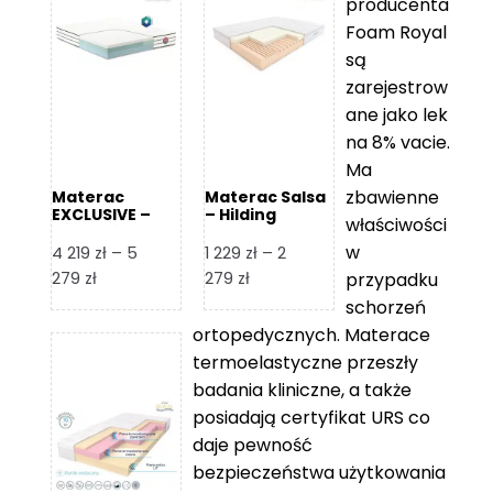
producenta
Foam Royal
są
zarejestrow
ane jako lek
na 8% vacie.
Ma
zbawienne
Materac
Materac Salsa
EXCLUSIVE –
– Hilding
właściwości
Senactive
w
4 219
zł
–
5
1 229
zł
–
2
Zakres
Zakres
279
zł
279
zł
przypadku
cen:
cen:
schorzeń
od
od
ortopedycznych. Materace
4
1
termoelastyczne przeszły
219 zł
229 zł
badania kliniczne, a także
do
do
posiadają certyfikat URS co
5
2
daje pewność
279 zł
279 zł
bezpieczeństwa użytkowania