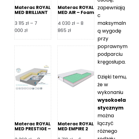
zapewniają
Materac ROYAL
Materac ROYAL
MED BRILLIANT
MED AIR – Foam
c
– Foam Royal
Royal
maksymaln
3 115
zł
–
7
4 030
zł
–
8
Zakres
Zakres
000
zł
865
zł
ą wygodę
cen:
cen:
przy
od
od
poprawnym
3
4
podparciu
115 zł
030 zł
kręgosłupa.
do
do
7
8
Dzięki temu,
000 zł
865 zł
że w
wykonaniu
wysokoela
stycznym
można
łączyć
Materac ROYAL
Materac ROYAL
MED PRESTIGE –
MED EMPIRE 2
różnego
Foam Royal
rodzaju