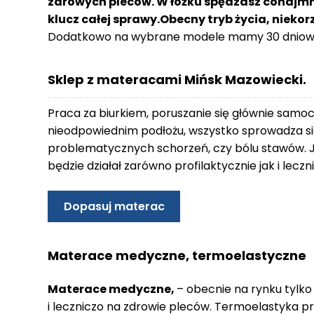
zdrowych pleców. W łóżku spędzasz conajmnie
o
klucz całej sprawy.Obecny tryb życia, nieko
n
Dodatkowo na wybrane modele mamy 30 dniowy
t
a
k
Sklep z materacami Mińsk Mazowiecki.
t
B
Praca za biurkiem, poruszanie się głównie samo
l
nieodpowiednim podłożu, wszystko sprowadza się
o
problematycznych schorzeń, czy bólu stawów. 
g
będzie działał zarówno profilaktycznie jak i lec
W
Y
Dopasuj materac
P
R
Z
Materace medyczne, termoelastyczne
E
D
Materace medyczne,
– obecnie na rynku tylko
A
i leczniczo na zdrowie pleców. Termoelastyka p
Ż