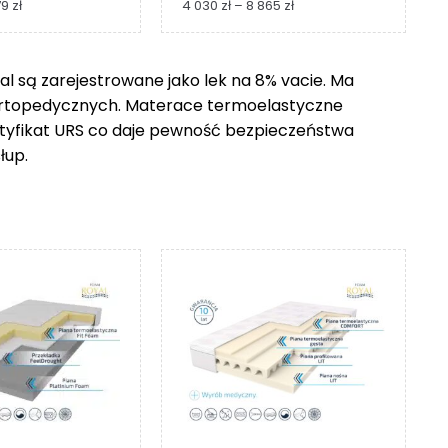
Zakres
Zakres
79
zł
4 030
zł
–
8 865
zł
cen:
cen:
od
od
1
4
 są zarejestrowane jako lek na 8% vacie. Ma
229 zł
030 zł
ortopedycznych. Materace termoelastyczne
do
do
2
8
ertyfikat URS co daje pewność bezpieczeństwa
279 zł
865 zł
łup.