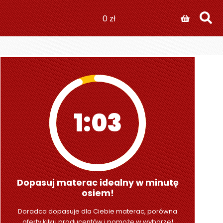
0
zł
1:01
Dopasuj materac idealny w minutę
osiem!
Doradca dopasuje dla Ciebie materac, porówna
oferty kilku producentów i pomoże w wyborze!