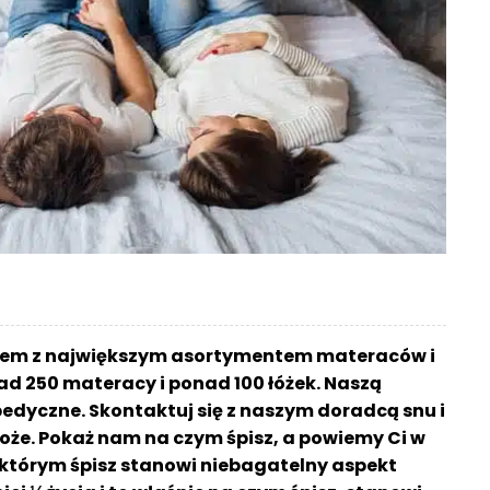
pem z największym asortymentem materaców i
ad 250 materacy i ponad 100 łóżek. Naszą
edyczne. Skontaktuj się z naszym doradcą snu i
oże. Pokaż nam na czym śpisz, a powiemy Ci w
a którym śpisz stanowi niebagatelny aspekt