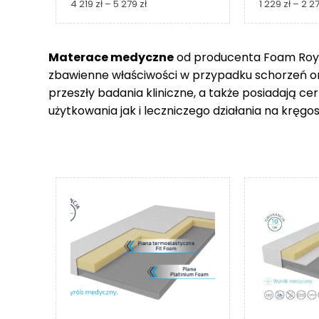
Zakres
4 219
zł
–
5 279
zł
1 229
zł
–
2 2
cen:
od
4
Materace medyczne
od producenta Foam Royal
219 zł
zbawienne właściwości w przypadku schorzeń 
do
5
przeszły badania kliniczne, a także posiadają c
279 zł
użytkowania jak i leczniczego działania na kręgos