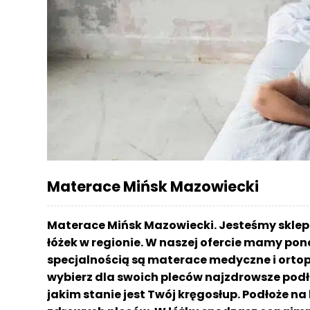
r
a
c
e
Ł
ó
ż
k
a
M
Materace Mińsk Mazowiecki
a
t
e
Materace Mińsk Mazowiecki. Jesteśmy skle
r
łóżek w regionie. W naszej ofercie mamy pon
a
specjalnością są materace medyczne i ortop
c
a
wybierz dla swoich pleców najzdrowsze podł
jakim stanie jest Twój kręgosłup. Podłoże n
K