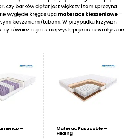
er, czy barków ciężar jest większy i tam sprężyna
ne wygięcie kręgosłupa.
materace kieszeniowe
–
owymi kieszeniami/tubami. W przypadku krzywizn
otny również najmocniej występuje na newralgiczne
lamenco –
Materac Pasodoble –
Hilding