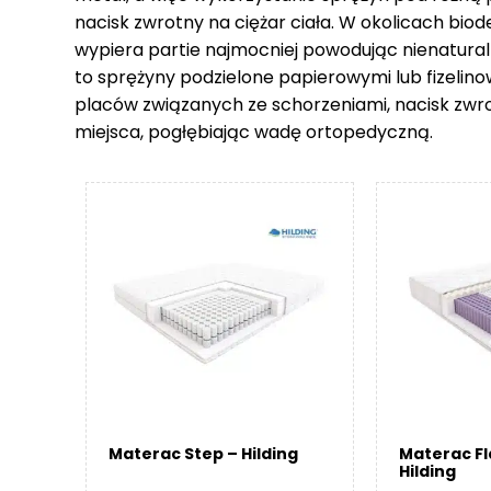
nacisk zwrotny na ciężar ciała. W okolicach biod
wypiera partie najmocniej powodując nienatural
to sprężyny podzielone papierowymi lub fizelin
placów związanych ze schorzeniami, nacisk zwr
miejsca, pogłębiając wadę ortopedyczną.
Materac Step – Hilding
Materac F
Hilding