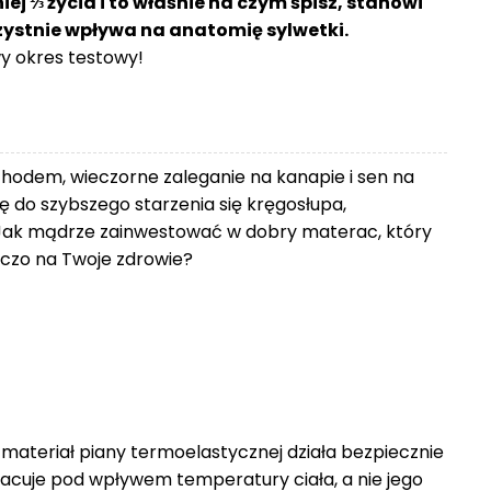
j ⅓ życia i to właśnie na czym śpisz, stanowi
rzystnie wpływa na anatomię sylwetki.
 okres testowy!
chodem, wieczorne zaleganie na kanapie i sen na
 do szybszego starzenia się kręgosłupa,
Jak mądrze zainwestować w dobry materac, który
zniczo na Twoje zdrowie?
 materiał piany termoelastycznej działa bezpiecznie
racuje pod wpływem temperatury ciała, a nie jego