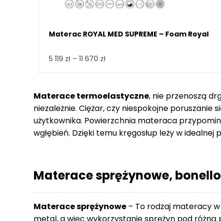
Materac ROYAL MED SUPREME – Foam Royal
Zakres
5 119
zł
–
11 670
zł
cen:
od
5
Materace termoelastyczne
, nie przenoszą dr
119 zł
niezależnie. Ciężar, czy niespokojne poruszanie 
do
użytkownika. Powierzchnia materaca przypomina
11
wgłębień. Dzięki temu kręgosłup leży w idealnej p
670 zł
Materace sprężynowe, bonello
Materace sprężynowe
– To rodzaj materacy w
metal, a więc wykorzystanie sprężyn pod różną p