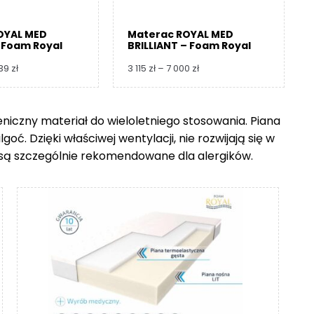
OYAL MED
Materac ROYAL MED
 Foam Royal
BRILLIANT – Foam Royal
Zakres
Zakres
739
zł
3 115
zł
–
7 000
zł
cen:
cen:
od
od
3
3
ieniczny materiał do wieloletniego stosowania. Piana
360 zł
115 zł
ć. Dzięki właściwej wentylacji, nie rozwijają się w
do
do
8
7
go są szczególnie rekomendowane dla alergików.
739 zł
000 zł