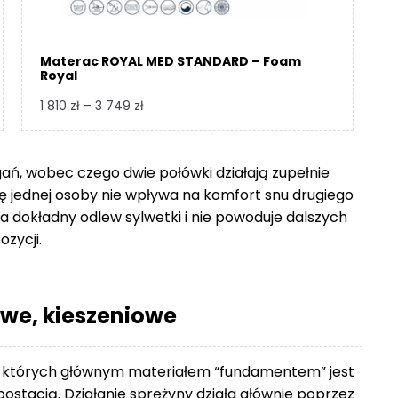
Materac ROYAL MED STANDARD – Foam
Royal
Zakres
1 810
zł
–
3 749
zł
cen:
od
1
gań, wobec czego dwie połówki działają zupełnie
810 zł
się jednej osoby nie wpływa na komfort snu drugiego
do
 dokładny odlew sylwetki i nie powoduje dalszych
3
ozycji.
749 zł
we, kieszeniowe
 których głównym materiałem “fundamentem” jest
ostacią. Działanie sprężyny działa głównie poprzez