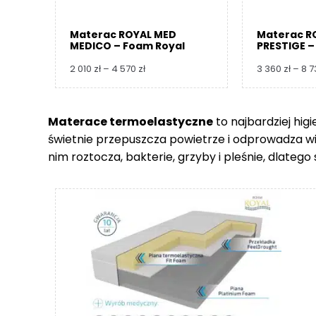
Materac ROYAL MED
Materac R
MEDICO – Foam Royal
PRESTIGE –
Zakres
2 010
zł
–
4 570
zł
3 360
zł
–
8 
cen:
od
2
Materace termoelastyczne
to najbardziej hig
010 zł
świetnie przepuszcza powietrze i odprowadza wilgo
do
4
nim roztocza, bakterie, grzyby i pleśnie, dlate
570 zł