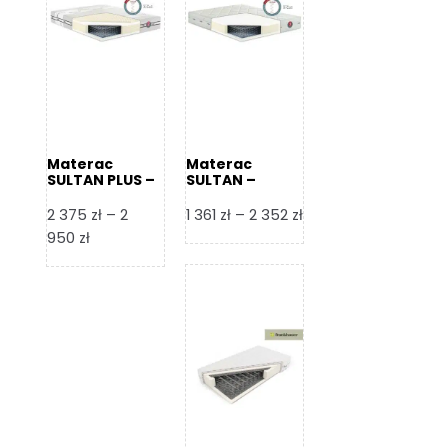
Materac
Materac
SULTAN PLUS –
SULTAN –
Senactive
Senactive
Zakres
2 375
zł
–
2
1 361
zł
–
2 352
zł
Zakres
cen:
950
zł
cen:
od
od
1
2
361 zł
375 zł
do
do
2
2
352 zł
950 zł