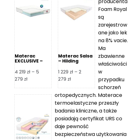
producenta
Foam Royal
są
zarejestrow
ane jako lek
na 8% vacie.
Ma
zbawienne
Materac
Materac Salsa
EXCLUSIVE –
– Hilding
właściwości
Senactive
w
4 219
zł
–
5
1 229
zł
–
2
Zakres
Zakres
279
zł
279
zł
przypadku
cen:
cen:
schorzeń
od
od
ortopedycznych. Materace
4
1
termoelastyczne przeszły
219 zł
229 zł
badania kliniczne, a także
do
do
posiadają certyfikat URS co
5
2
daje pewność
279 zł
279 zł
bezpieczeństwa użytkowania