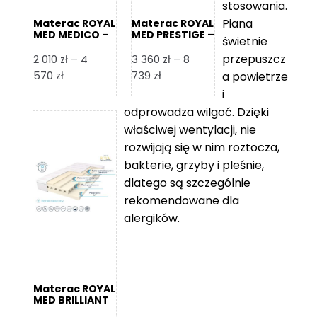
stosowania.
Piana
Materac ROYAL
Materac ROYAL
MED MEDICO –
MED PRESTIGE –
świetnie
Foam Royal
Foam Royal
przepuszcz
2 010
zł
–
4
3 360
zł
–
8
Zakres
Zakres
570
zł
739
zł
a powietrze
cen:
cen:
i
od
od
odprowadza wilgoć. Dzięki
2
3
właściwej wentylacji, nie
010 zł
360 zł
rozwijają się w nim roztocza,
do
do
bakterie, grzyby i pleśnie,
4
8
dlatego są szczególnie
570 zł
739 zł
rekomendowane dla
alergików.
Materac ROYAL
MED BRILLIANT
– Foam Royal