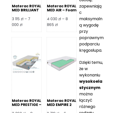
zapewniają
Materac ROYAL
Materac ROYAL
MED BRILLIANT
MED AIR – Foam
c
– Foam Royal
Royal
maksymaln
3 115
zł
–
7
4 030
zł
–
8
Zakres
Zakres
000
zł
865
zł
ą wygodę
cen:
cen:
przy
od
od
poprawnym
3
4
podparciu
115 zł
030 zł
kręgosłupa.
do
do
7
8
Dzięki temu,
000 zł
865 zł
że w
wykonaniu
wysokoela
stycznym
można
łączyć
Materac ROYAL
Materac ROYAL
MED PRESTIGE –
MED EMPIRE 2
różnego
Foam Royal
rodzaju