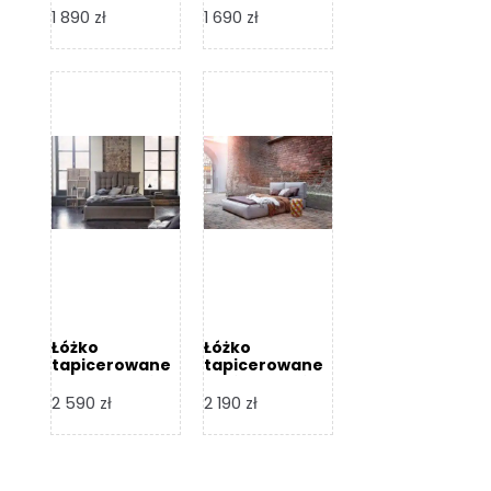
Design
Design
1 890
zł
1 690
zł
Łóżko
Łóżko
tapicerowane
tapicerowane
Flex – Dormi
Bari – Dormi
Design
Design
2 590
zł
2 190
zł