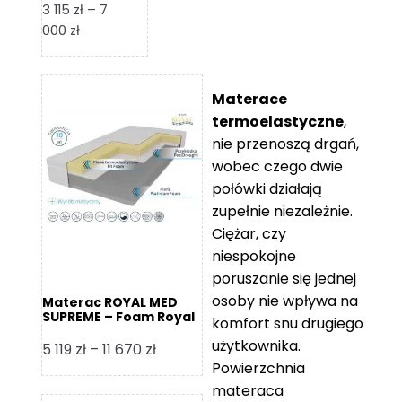
3 115
zł
–
7
Zakres
000
zł
cen:
od
3
Materace
115 zł
termoelastyczne
,
do
nie przenoszą drgań,
7
wobec czego dwie
000 zł
połówki działają
zupełnie niezależnie.
Ciężar, czy
niespokojne
poruszanie się jednej
osoby nie wpływa na
Materac ROYAL MED
SUPREME – Foam Royal
komfort snu drugiego
użytkownika.
Zakres
5 119
zł
–
11 670
zł
Powierzchnia
cen:
materaca
od