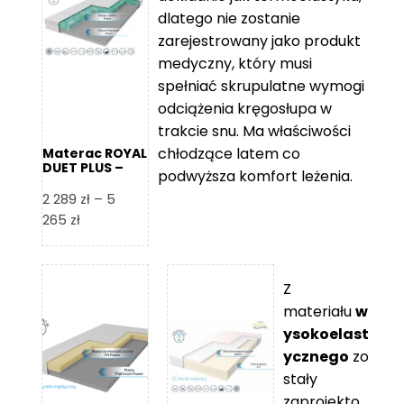
109 zł
5
dlatego nie zostanie
365 zł
zarejestrowany jako produkt
medyczny, który musi
spełniać skrupulatne wymogi
odciążenia kręgosłupa w
trakcie snu. Ma właściwości
chłodzące latem co
Materac ROYAL
DUET PLUS –
podwyższa komfort leżenia.
Foam Royal
2 289
zł
–
5
Zakres
265
zł
cen:
od
2
Z
289 zł
materiału
w
do
ysokoelast
5
ycznego
zo
265 zł
stały
zaprojekto