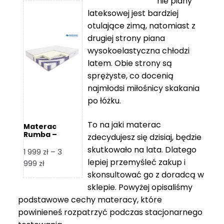
nie piany
3
5
lateksowej jest bardziej
212 zł
119 zł
otulające zimą, natomiast z
do
do
drugiej strony piana
7
11
wysokoelastyczna chłodzi
839 zł
670 zł
latem. Obie strony są
sprężyste, co docenią
najmłodsi miłośnicy skakania
po łóżku.
To na jaki materac
Materac
Rumba –
zdecydujesz się dzisiaj, będzie
Hilding
skutkowało na lata. Dlatego
1 999
zł
–
3
lepiej przemyśleć zakup i
Zakres
999
zł
skonsultować go z doradcą w
cen:
od
sklepie. Powyżej opisaliśmy
1
podstawowe cechy materacy, które
999 zł
powinieneś rozpatrzyć podczas stacjonarnego
do