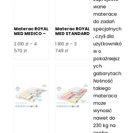
wane
materace
do zadań
specjalnych
Materac ROYAL
Materac ROYAL
MED MEDICO –
MED STANDARD
, czyli dla
Foam Royal
– Foam Royal
użytkownikó
2 010
zł
–
4
1 810
zł
–
3
Zakres
Zakres
570
zł
749
zł
w o
cen:
cen:
pokaźniejsz
od
od
ych
2
1
gabarytach.
010 zł
810 zł
Nośność
do
do
takiego
4
3
materaca
570 zł
749 zł
może
wynosić
nawet do
230 kg na
osobę,