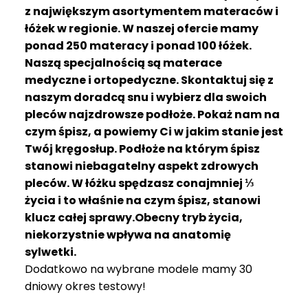
R
z największym asortymentem materaców i
A
łóżek w regionie. W naszej ofercie mamy
C
ponad 250 materacy i ponad 100 łóżek.
E
Naszą specjalnością są materace
medyczne i ortopedyczne. Skontaktuj się z
Ł
Ó
naszym doradcą snu i wybierz dla swoich
Ż
pleców najzdrowsze podłoże. Pokaż nam na
K
czym śpisz, a powiemy Ci w jakim stanie jest
A
Twój kręgosłup. Podłoże na którym śpisz
stanowi niebagatelny aspekt zdrowych
M
pleców. W łóżku spędzasz conajmniej ⅓
A
T
życia i to właśnie na czym śpisz, stanowi
E
klucz całej sprawy.Obecny tryb życia,
R
niekorzystnie wpływa na anatomię
A
sylwetki.
C
Dodatkowo na wybrane modele mamy 30
A
dniowy okres testowy!
K