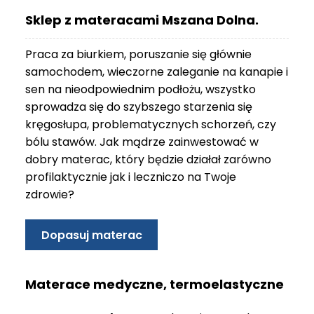
O
Sklep z materacami Mszana Dolna.
N
T
Praca za biurkiem, poruszanie się głównie
A
K
samochodem, wieczorne zaleganie na kanapie i
T
sen na nieodpowiednim podłożu, wszystko
sprowadza się do szybszego starzenia się
B
kręgosłupa, problematycznych schorzeń, czy
L
bólu stawów. Jak mądrze zainwestować w
O
G
dobry materac, który będzie działał zarówno
profilaktycznie jak i leczniczo na Twoje
W
zdrowie?
Y
P
R
Dopasuj materac
Z
E
D
Materace medyczne, termoelastyczne
A
Ż