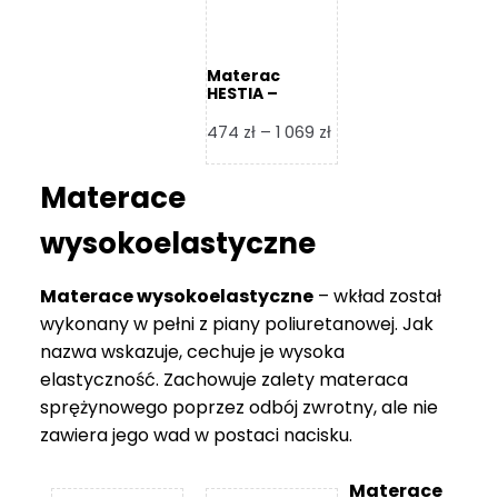
Materac
HESTIA –
Frankhauer
Zakres
474
zł
–
1 069
zł
cen:
od
Materace
474 zł
do
wysokoelastyczne
1
069 zł
Materace wysokoelastyczne
– wkład został
wykonany w pełni z piany poliuretanowej. Jak
nazwa wskazuje, cechuje je wysoka
elastyczność. Zachowuje zalety materaca
sprężynowego poprzez odbój zwrotny, ale nie
zawiera jego wad w postaci nacisku.
Materace