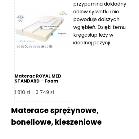
przypomina dokładny
5
odlew sylwetki i nie
119 zł
powoduje dalszych
do
wgłębień. Dzięki temu
11
kręgosłup leży w
670 zł
idealnej pozycji.
Materac ROYAL MED
STANDARD – Foam
Royal
Zakres
1 810
zł
–
3 749
zł
cen:
od
Materace sprężynowe,
1
bonellowe, kieszeniowe
810 zł
do
3