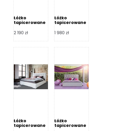
Łóżko
Łóżko
tapicerowane
tapicerowane
Arezzo – Dormi
Largo – Dormi
Design
Design
2 190
zł
1 980
zł
Łóżko
Łóżko
tapicerowane
tapicerowane
Livia – Dormi
Katia – Dormi