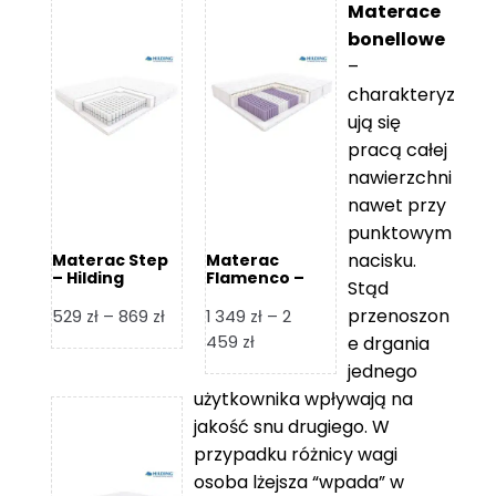
Materace
bonellowe
–
charakteryz
ują się
pracą całej
nawierzchni
nawet przy
punktowym
nacisku.
Materac Step
Materac
– Hilding
Flamenco –
Stąd
Hilding
przenoszon
Zakres
529
zł
–
869
zł
1 349
zł
–
2
cen:
Zakres
459
zł
e drgania
od
cen:
jednego
529 zł
od
użytkownika wpływają na
do
1
jakość snu drugiego. W
869 zł
349 zł
przypadku różnicy wagi
do
osoba lżejsza “wpada” w
2