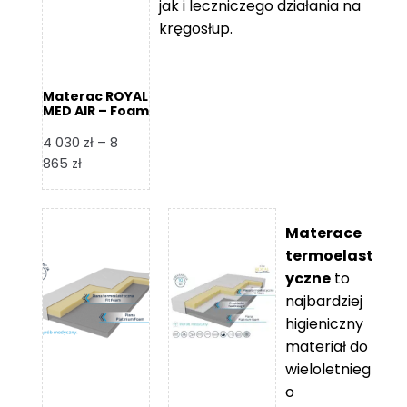
jak i leczniczego działania na
kręgosłup.
Materac ROYAL
MED AIR – Foam
Royal
4 030
zł
–
8
Zakres
865
zł
cen:
od
4
Materace
030 zł
termoelast
do
yczne
to
8
najbardziej
865 zł
higieniczny
materiał do
wieloletnieg
o