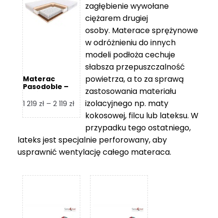
zagłębienie wywołane
459 zł
ciężarem drugiej
osoby. Materace sprężynowe
w odróżnieniu do innych
modeli podłoża cechuje
słabsza przepuszczalność
powietrza, a to za sprawą
Materac
Pasodoble –
zastosowania materiału
Hilding
izolacyjnego np. maty
Zakres
1 219
zł
–
2 119
zł
cen:
kokosowej, filcu lub lateksu. W
od
przypadku tego ostatniego,
1
lateks jest specjalnie perforowany, aby
219 zł
usprawnić wentylację całego materaca.
do
2
119 zł