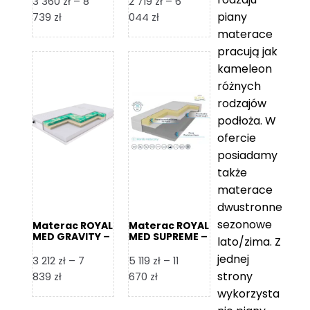
3 360
zł
–
8
2 719
zł
–
6
piany
Zakres
Zakres
739
zł
044
zł
cen:
cen:
materace
od
od
pracują jak
3
2
kameleon
360 zł
719 zł
różnych
do
do
rodzajów
8
6
podłoża. W
739 zł
044 zł
ofercie
posiadamy
także
materace
dwustronne
sezonowe
Materac ROYAL
Materac ROYAL
MED GRAVITY –
MED SUPREME –
lato/zima. Z
Foam Royal
Foam Royal
jednej
3 212
zł
–
7
5 119
zł
–
11
strony
Zakres
Zakres
839
zł
670
zł
cen:
cen:
wykorzysta
od
od