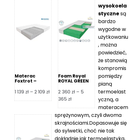
wysokoela
styczne
są
bardzo
wygodne w
użytkowaniu
, można
powiedzieć,
że stanowią
kompromis
pomiędzy
Materac
Foam Royal
Foxtrot –
ROYAL GREEN
pianą
Hilding
Materac
piankowy
termoelast
Zakres
1 139
zł
–
2 109
zł
2 360
zł
–
5
cen:
Zakres
365
zł
yczną, a
od
cen:
materacem
1
od
sprężynowym, czyli dwoma
139 zł
2
skrajnościami.Dopasowuje się
do
360 zł
do sylwetki, choć nie tak
2
do
dokładnie jak termoelastyka,