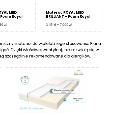
OYAL MED
Materac ROYAL MED
 Foam Royal
BRILLIANT – Foam Royal
Zakres
Zakres
739
zł
3 115
zł
–
7 000
zł
cen:
cen:
od
od
3
3
ieniczny materiał do wieloletniego stosowania. Piana
360 zł
115 zł
ć. Dzięki właściwej wentylacji, nie rozwijają się w
do
do
8
7
go są szczególnie rekomendowane dla alergików.
739 zł
000 zł