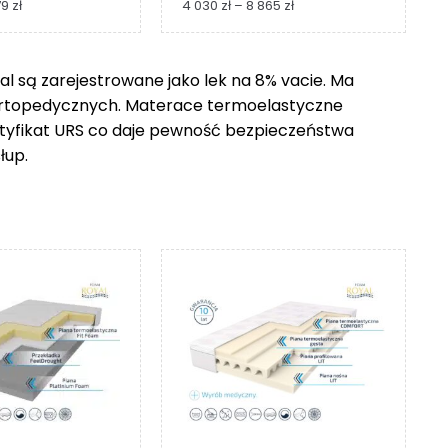
Zakres
Zakres
79
zł
4 030
zł
–
8 865
zł
cen:
cen:
od
od
1
4
 są zarejestrowane jako lek na 8% vacie. Ma
229 zł
030 zł
ortopedycznych. Materace termoelastyczne
do
do
2
8
ertyfikat URS co daje pewność bezpieczeństwa
279 zł
865 zł
łup.