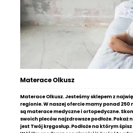
r
a
c
e
Ł
ó
ż
k
a
M
Materace Olkusz
a
t
e
Materace Olkusz. Jesteśmy sklepem z najw
r
regionie. W naszej ofercie mamy ponad 250 
a
są materace medyczne i ortopedyczne. Skont
c
a
swoich pleców najzdrowsze podłoże. Pokaż n
jest Twój kręgosłup. Podłoże na którym śpi
K