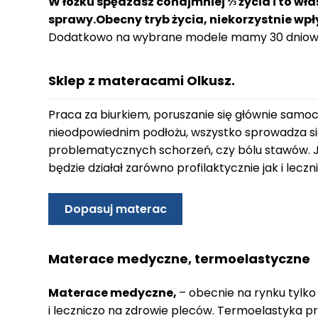
W łóżku spędzasz conajmniej ⅓ życia i to wła
o
sprawy.Obecny tryb życia, niekorzystnie wp
n
Dodatkowo na wybrane modele mamy 30 dniowy
t
a
k
Sklep z materacami Olkusz.
t
B
Praca za biurkiem, poruszanie się głównie samo
l
nieodpowiednim podłożu, wszystko sprowadza się
o
problematycznych schorzeń, czy bólu stawów. 
g
będzie działał zarówno profilaktycznie jak i lec
W
Y
Dopasuj materac
P
R
Z
Materace medyczne, termoelastyczne
E
D
Materace medyczne,
– obecnie na rynku tylko
A
i leczniczo na zdrowie pleców. Termoelastyka p
Ż