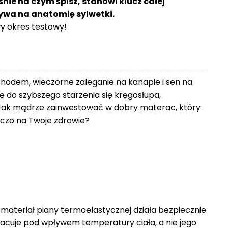
śnie na czym śpisz, stanowi klucz całej
ływa na anatomię sylwetki.
 okres testowy!
chodem, wieczorne zaleganie na kanapie i sen na
 do szybszego starzenia się kręgosłupa,
Jak mądrze zainwestować w dobry materac, który
zniczo na Twoje zdrowie?
 materiał piany termoelastycznej działa bezpiecznie
racuje pod wpływem temperatury ciała, a nie jego