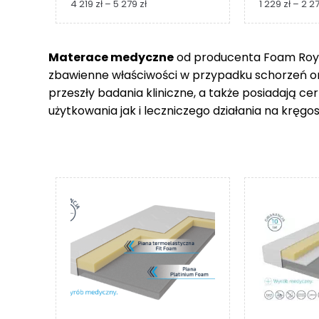
Zakres
4 219
zł
–
5 279
zł
1 229
zł
–
2 2
cen:
od
4
Materace medyczne
od producenta Foam Royal
219 zł
zbawienne właściwości w przypadku schorzeń 
do
5
przeszły badania kliniczne, a także posiadają c
279 zł
użytkowania jak i leczniczego działania na kręgos