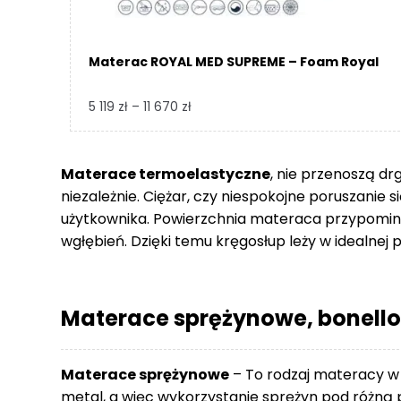
Materac ROYAL MED SUPREME – Foam Royal
Zakres
5 119
zł
–
11 670
zł
cen:
od
5
Materace termoelastyczne
, nie przenoszą dr
119 zł
niezależnie. Ciężar, czy niespokojne poruszanie 
do
użytkownika. Powierzchnia materaca przypomina
11
wgłębień. Dzięki temu kręgosłup leży w idealnej p
670 zł
Materace sprężynowe, bonello
Materace sprężynowe
– To rodzaj materacy w
metal, a więc wykorzystanie sprężyn pod różną p