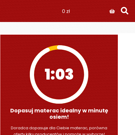
0
zł
1:01
Dopasuj materac idealny w minutę
osiem!
Doradca dopasuje dla Ciebie materac, porówna
oferty kilku producentów i pomoże w wyborze!