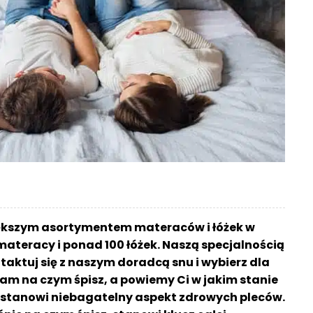
iększym asortymentem materaców i łóżek w
materacy i ponad 100 łóżek. Naszą specjalnością
aktuj się z naszym doradcą snu i wybierz dla
am na czym śpisz, a powiemy Ci w jakim stanie
sz stanowi niebagatelny aspekt zdrowych pleców.