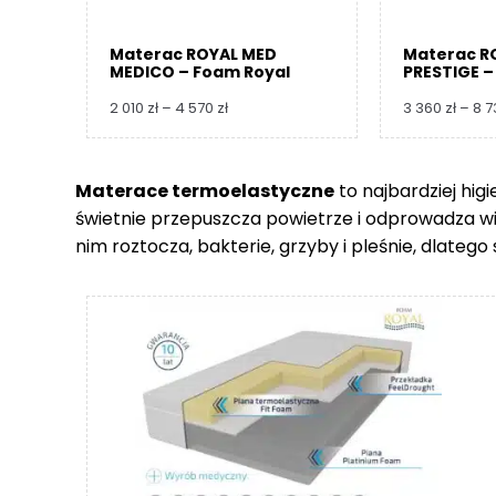
Materac ROYAL MED
Materac R
MEDICO – Foam Royal
PRESTIGE –
Zakres
2 010
zł
–
4 570
zł
3 360
zł
–
8 
cen:
od
2
Materace termoelastyczne
to najbardziej hig
010 zł
świetnie przepuszcza powietrze i odprowadza wilgo
do
4
nim roztocza, bakterie, grzyby i pleśnie, dlate
570 zł