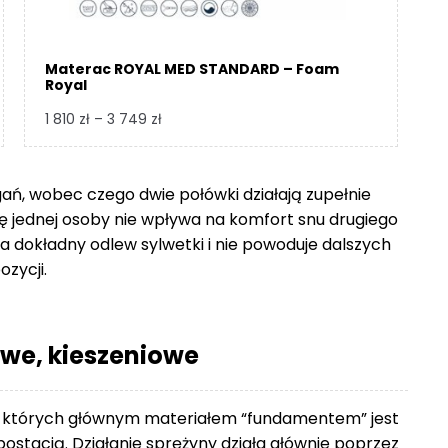
Materac ROYAL MED STANDARD – Foam
Royal
Zakres
1 810
zł
–
3 749
zł
cen:
od
1
gań, wobec czego dwie połówki działają zupełnie
810 zł
się jednej osoby nie wpływa na komfort snu drugiego
do
 dokładny odlew sylwetki i nie powoduje dalszych
3
ozycji.
749 zł
we, kieszeniowe
 których głównym materiałem “fundamentem” jest
ostacią. Działanie sprężyny działa głównie poprzez