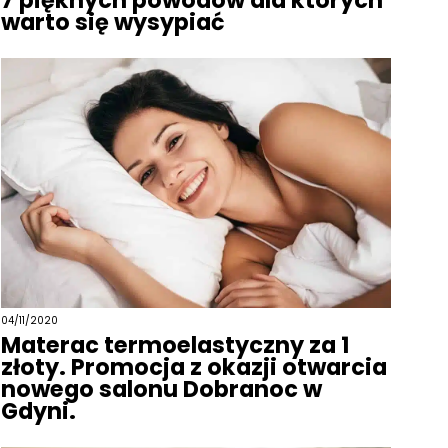
7 pięknych powodów dla których
warto się wysypiać
04/11/2020
Materac termoelastyczny za 1
złoty. Promocja z okazji otwarcia
nowego salonu Dobranoc w
Gdyni.