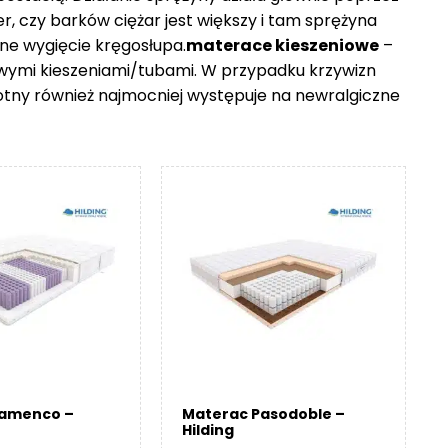
er, czy barków ciężar jest większy i tam sprężyna
ne wygięcie kręgosłupa.
materace kieszeniowe
–
owymi kieszeniami/tubami. W przypadku krzywizn
otny również najmocniej występuje na newralgiczne
lamenco –
Materac Pasodoble –
Hilding