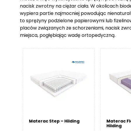
nacisk zwrotny na ciężar ciała. W okolicach biod
wypiera partie najmocniej powodując nienatural
to sprężyny podzielone papierowymi lub fizelin
placów związanych ze schorzeniami, nacisk zwr
miejsca, pogłębiając wadę ortopedyczną.
Materac Step – Hilding
Materac F
Hilding