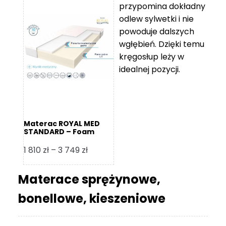
przypomina dokładny
5
odlew sylwetki i nie
119 zł
powoduje dalszych
do
wgłębień. Dzięki temu
11
kręgosłup leży w
670 zł
idealnej pozycji.
Materac ROYAL MED
STANDARD – Foam
Royal
Zakres
1 810
zł
–
3 749
zł
cen:
od
Materace sprężynowe,
1
bonellowe, kieszeniowe
810 zł
do
3