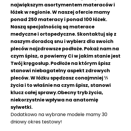
R
największym asortymentem materaców i
A
łóżek w regionie. W naszej ofercie mamy
C
ponad 250 materacy i ponad 100 łóżek.
E
Naszą specjalnością są materace
medyczne i ortopedyczne. Skontaktuj się z
Ł
Ó
naszym doradcą snu i wybierz dla swoich
Ż
pleców najzdrowsze podłoże. Pokaż nam na
K
czym śpisz, a powiemy Ci w jakim stanie jest
A
Twój kręgosłup. Podłoże na którym śpisz
stanowi niebagatelny aspekt zdrowych
M
pleców. W łóżku spędzasz conajmniej ⅓
A
T
życia i to właśnie na czym śpisz, stanowi
E
klucz całej sprawy.Obecny tryb życia,
R
niekorzystnie wpływa na anatomię
A
sylwetki.
C
Dodatkowo na wybrane modele mamy 30
A
dniowy okres testowy!
K