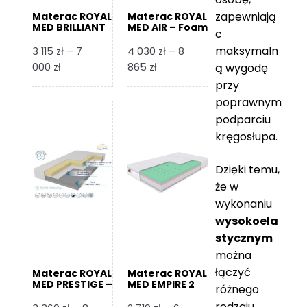
zapewniają
Materac ROYAL
Materac ROYAL
MED BRILLIANT
MED AIR – Foam
c
– Foam Royal
Royal
maksymaln
3 115
zł
–
7
4 030
zł
–
8
Zakres
Zakres
000
zł
865
zł
ą wygodę
cen:
cen:
przy
od
od
poprawnym
3
4
podparciu
115 zł
030 zł
kręgosłupa.
do
do
7
8
Dzięki temu,
000 zł
865 zł
że w
wykonaniu
wysokoela
stycznym
można
łączyć
Materac ROYAL
Materac ROYAL
MED PRESTIGE –
MED EMPIRE 2
różnego
Foam Royal
rodzaju