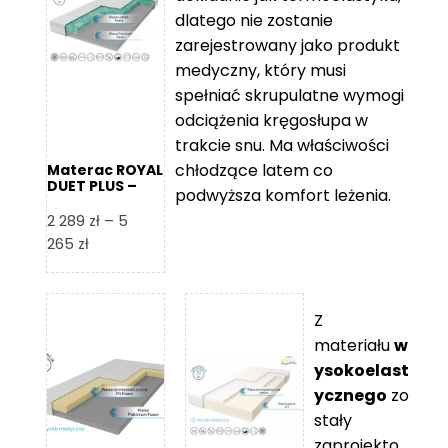
109 zł
5
dlatego nie zostanie
365 zł
zarejestrowany jako produkt
medyczny, który musi
spełniać skrupulatne wymogi
odciążenia kręgosłupa w
trakcie snu. Ma właściwości
chłodzące latem co
Materac ROYAL
DUET PLUS –
podwyższa komfort leżenia.
Foam Royal
2 289
zł
–
5
Zakres
265
zł
cen:
od
2
Z
289 zł
materiału
w
do
ysokoelast
5
ycznego
zo
265 zł
stały
zaprojekto