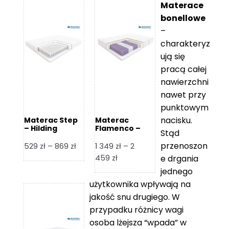
Materace
bonellowe
–
charakteryz
ują się
pracą całej
nawierzchni
nawet przy
punktowym
nacisku.
Materac Step
Materac
– Hilding
Flamenco –
Stąd
Hilding
przenoszon
Zakres
529
zł
–
869
zł
1 349
zł
–
2
cen:
Zakres
459
zł
e drgania
od
cen:
jednego
529 zł
od
użytkownika wpływają na
do
1
jakość snu drugiego. W
869 zł
349 zł
przypadku różnicy wagi
do
osoba lżejsza “wpada” w
2