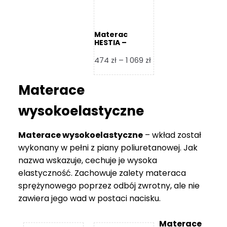
Materac
HESTIA –
Frankhauer
Zakres
474
zł
–
1 069
zł
cen:
od
Materace
474 zł
do
wysokoelastyczne
1
069 zł
Materace wysokoelastyczne
– wkład został
wykonany w pełni z piany poliuretanowej. Jak
nazwa wskazuje, cechuje je wysoka
elastyczność. Zachowuje zalety materaca
sprężynowego poprzez odbój zwrotny, ale nie
zawiera jego wad w postaci nacisku.
Materace