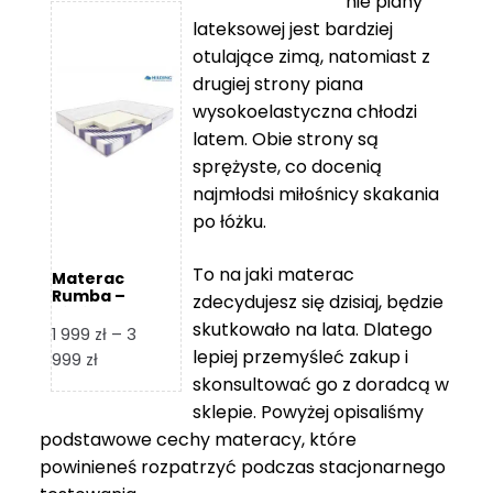
nie piany
3
5
lateksowej jest bardziej
212 zł
119 zł
otulające zimą, natomiast z
do
do
drugiej strony piana
7
11
wysokoelastyczna chłodzi
839 zł
670 zł
latem. Obie strony są
sprężyste, co docenią
najmłodsi miłośnicy skakania
po łóżku.
To na jaki materac
Materac
Rumba –
zdecydujesz się dzisiaj, będzie
Hilding
skutkowało na lata. Dlatego
1 999
zł
–
3
lepiej przemyśleć zakup i
Zakres
999
zł
skonsultować go z doradcą w
cen:
od
sklepie. Powyżej opisaliśmy
1
podstawowe cechy materacy, które
999 zł
powinieneś rozpatrzyć podczas stacjonarnego
do