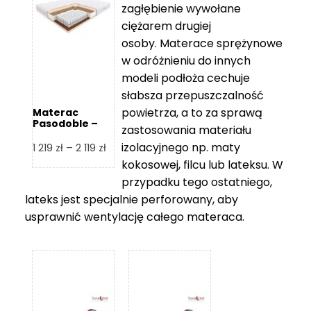
zagłębienie wywołane
459 zł
ciężarem drugiej
osoby. Materace sprężynowe
w odróżnieniu do innych
modeli podłoża cechuje
słabsza przepuszczalność
powietrza, a to za sprawą
Materac
Pasodoble –
zastosowania materiału
Hilding
izolacyjnego np. maty
Zakres
1 219
zł
–
2 119
zł
cen:
kokosowej, filcu lub lateksu. W
od
przypadku tego ostatniego,
1
lateks jest specjalnie perforowany, aby
219 zł
usprawnić wentylację całego materaca.
do
2
119 zł