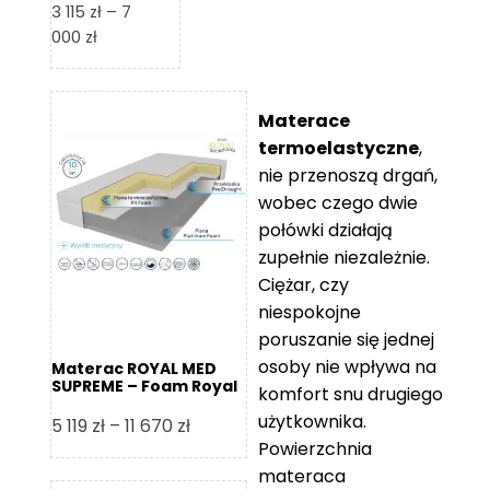
3 115
zł
–
7
Zakres
000
zł
cen:
od
3
Materace
115 zł
termoelastyczne
,
do
nie przenoszą drgań,
7
wobec czego dwie
000 zł
połówki działają
zupełnie niezależnie.
Ciężar, czy
niespokojne
poruszanie się jednej
osoby nie wpływa na
Materac ROYAL MED
SUPREME – Foam Royal
komfort snu drugiego
użytkownika.
Zakres
5 119
zł
–
11 670
zł
Powierzchnia
cen:
materaca
od