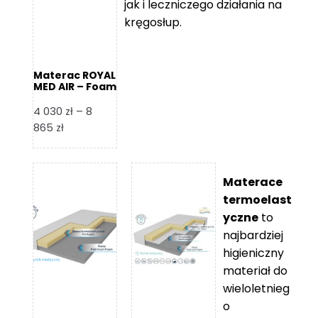
jak i leczniczego działania na
kręgosłup.
Materac ROYAL
MED AIR – Foam
Royal
4 030
zł
–
8
Zakres
865
zł
cen:
od
4
Materace
030 zł
termoelast
do
yczne
to
8
najbardziej
865 zł
higieniczny
materiał do
wieloletnieg
o