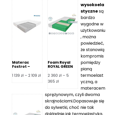
wysokoela
styczne
są
bardzo
wygodne w
użytkowaniu
, można
powiedzieć,
że stanowią
kompromis
pomiędzy
Materac
Foam Royal
Foxtrot –
ROYAL GREEN
pianą
Hilding
Materac
piankowy
termoelast
Zakres
1 139
zł
–
2 109
zł
2 360
zł
–
5
cen:
Zakres
365
zł
yczną, a
od
cen:
materacem
1
od
sprężynowym, czyli dwoma
139 zł
2
skrajnościami.Dopasowuje się
do
360 zł
do sylwetki, choć nie tak
2
do
dokładnie jak termoelastyka,