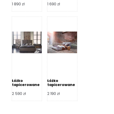
Design
Design
1 890
zł
1 690
zł
Łóżko
Łóżko
tapicerowane
tapicerowane
Flex – Dormi
Bari – Dormi
Design
Design
2 590
zł
2 190
zł