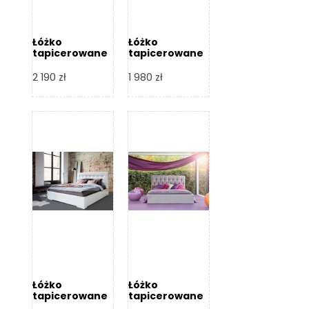
Łóżko
Łóżko
tapicerowane
tapicerowane
Arezzo – Dormi
Largo – Dormi
Design
Design
2 190
zł
1 980
zł
Łóżko
Łóżko
tapicerowane
tapicerowane
Livia – Dormi
Katia – Dormi