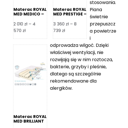
stosowania.
Piana
Materac ROYAL
Materac ROYAL
MED MEDICO –
MED PRESTIGE –
świetnie
Foam Royal
Foam Royal
przepuszcz
2 010
zł
–
4
3 360
zł
–
8
Zakres
Zakres
570
zł
739
zł
a powietrze
cen:
cen:
i
od
od
odprowadza wilgoć. Dzięki
2
3
właściwej wentylacji, nie
010 zł
360 zł
rozwijają się w nim roztocza,
do
do
bakterie, grzyby i pleśnie,
4
8
dlatego są szczególnie
570 zł
739 zł
rekomendowane dla
alergików.
Materac ROYAL
MED BRILLIANT
– Foam Royal