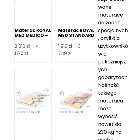
wane
materace
do zadań
specjalnych
Materac ROYAL
Materac ROYAL
MED MEDICO –
MED STANDARD
, czyli dla
Foam Royal
– Foam Royal
użytkownikó
2 010
zł
–
4
1 810
zł
–
3
Zakres
Zakres
570
zł
749
zł
w o
cen:
cen:
pokaźniejsz
od
od
ych
2
1
gabarytach.
010 zł
810 zł
Nośność
do
do
takiego
4
3
materaca
570 zł
749 zł
może
wynosić
nawet do
230 kg na
osobę,