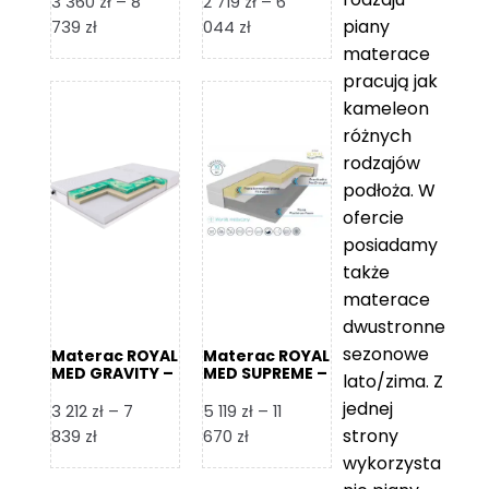
3 360
zł
–
8
2 719
zł
–
6
piany
Zakres
Zakres
739
zł
044
zł
cen:
cen:
materace
od
od
pracują jak
3
2
kameleon
360 zł
719 zł
różnych
do
do
rodzajów
8
6
podłoża. W
739 zł
044 zł
ofercie
posiadamy
także
materace
dwustronne
sezonowe
Materac ROYAL
Materac ROYAL
MED GRAVITY –
MED SUPREME –
lato/zima. Z
Foam Royal
Foam Royal
jednej
3 212
zł
–
7
5 119
zł
–
11
strony
Zakres
Zakres
839
zł
670
zł
cen:
cen:
wykorzysta
od
od