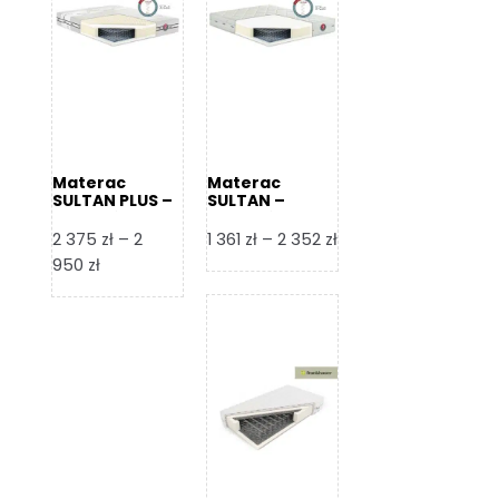
Materac
Materac
SULTAN PLUS –
SULTAN –
Senactive
Senactive
Zakres
2 375
zł
–
2
1 361
zł
–
2 352
zł
Zakres
cen:
950
zł
cen:
od
od
1
2
361 zł
375 zł
do
do
2
2
352 zł
950 zł