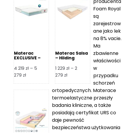
producenta
Foam Royal
są
zarejestrow
ane jako lek
na 8% vacie.
Ma
zbawienne
Materac
Materac Salsa
EXCLUSIVE –
– Hilding
właściwości
Senactive
w
4 219
zł
–
5
1 229
zł
–
2
Zakres
Zakres
279
zł
279
zł
przypadku
cen:
cen:
schorzeń
od
od
ortopedycznych. Materace
4
1
termoelastyczne przeszły
219 zł
229 zł
badania kliniczne, a także
do
do
posiadają certyfikat URS co
5
2
daje pewność
279 zł
279 zł
bezpieczeństwa użytkowania