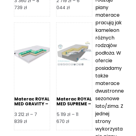
3 360
zł
–
8
2 719
zł
–
6
piany
Zakres
Zakres
739
zł
044
zł
cen:
cen:
materace
od
od
pracują jak
3
2
kameleon
360 zł
719 zł
różnych
do
do
rodzajów
8
6
podłoża. W
739 zł
044 zł
ofercie
posiadamy
także
materace
dwustronne
sezonowe
Materac ROYAL
Materac ROYAL
MED GRAVITY –
MED SUPREME –
lato/zima. Z
Foam Royal
Foam Royal
jednej
3 212
zł
–
7
5 119
zł
–
11
strony
Zakres
Zakres
839
zł
670
zł
cen:
cen:
wykorzysta
od
od