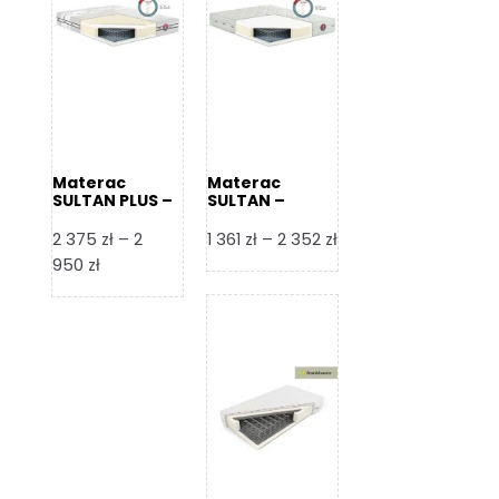
Materac
Materac
SULTAN PLUS –
SULTAN –
Senactive
Senactive
Zakres
2 375
zł
–
2
1 361
zł
–
2 352
zł
Zakres
cen:
950
zł
cen:
od
od
1
2
361 zł
375 zł
do
do
2
2
352 zł
950 zł