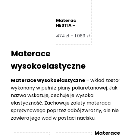
Materac
HESTIA –
Frankhauer
Zakres
474
zł
–
1 069
zł
cen:
od
Materace
474 zł
do
wysokoelastyczne
1
069 zł
Materace wysokoelastyczne
– wkład został
wykonany w pełni z piany poliuretanowej. Jak
nazwa wskazuje, cechuje je wysoka
elastyczność. Zachowuje zalety materaca
sprężynowego poprzez odbój zwrotny, ale nie
zawiera jego wad w postaci nacisku.
Materace