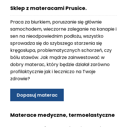
O
Sklep z materacami Prusice.
N
T
Praca za biurkiem, poruszanie się głównie
A
K
samochodem, wieczorne zaleganie na kanapie i
T
sen na nieodpowiednim podłożu, wszystko
sprowadza się do szybszego starzenia się
B
kręgosłupa, problematycznych schorzeń, czy
L
bólu stawów. Jak mądrze zainwestować w
O
G
dobry materac, który będzie działał zarówno
profilaktycznie jak i leczniczo na Twoje
W
zdrowie?
Y
P
R
Dopasuj materac
Z
E
D
Materace medyczne, termoelastyczne
A
Ż