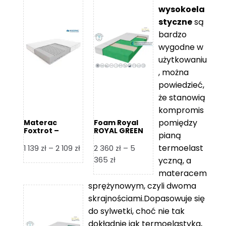
wysokoela
styczne
są
bardzo
wygodne w
użytkowaniu
, można
powiedzieć,
że stanowią
kompromis
pomiędzy
Materac
Foam Royal
Foxtrot –
ROYAL GREEN
pianą
Hilding
Materac
piankowy
termoelast
Zakres
1 139
zł
–
2 109
zł
2 360
zł
–
5
cen:
Zakres
365
zł
yczną, a
od
cen:
materacem
1
od
sprężynowym, czyli dwoma
139 zł
2
skrajnościami.Dopasowuje się
do
360 zł
do sylwetki, choć nie tak
2
do
dokładnie jak termoelastyka,