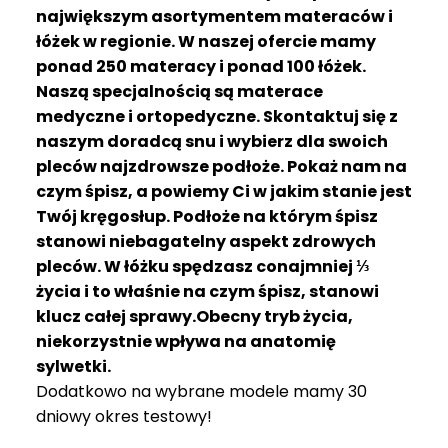
R
największym asortymentem materaców i
A
łóżek w regionie. W naszej ofercie mamy
C
ponad 250 materacy i ponad 100 łóżek.
E
Naszą specjalnością są materace
medyczne i ortopedyczne. Skontaktuj się z
Ł
Ó
naszym doradcą snu i wybierz dla swoich
Ż
pleców najzdrowsze podłoże. Pokaż nam na
K
czym śpisz, a powiemy Ci w jakim stanie jest
A
Twój kręgosłup. Podłoże na którym śpisz
stanowi niebagatelny aspekt zdrowych
M
pleców. W łóżku spędzasz conajmniej ⅓
A
T
życia i to właśnie na czym śpisz, stanowi
E
klucz całej sprawy.Obecny tryb życia,
R
niekorzystnie wpływa na anatomię
A
sylwetki.
C
Dodatkowo na wybrane modele mamy 30
A
dniowy okres testowy!
K