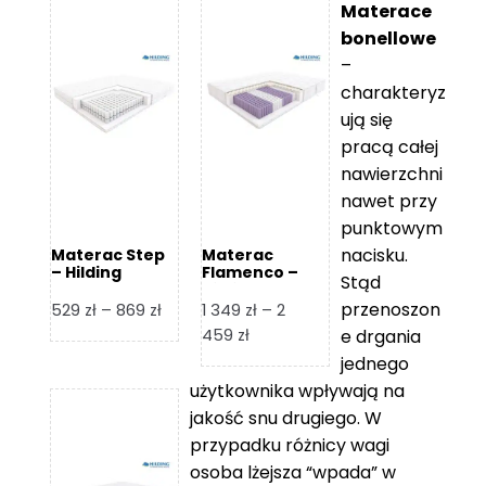
Materace
bonellowe
–
charakteryz
ują się
pracą całej
nawierzchni
nawet przy
punktowym
nacisku.
Materac Step
Materac
– Hilding
Flamenco –
Stąd
Hilding
przenoszon
Zakres
529
zł
–
869
zł
1 349
zł
–
2
cen:
Zakres
459
zł
e drgania
od
cen:
jednego
529 zł
od
użytkownika wpływają na
do
1
jakość snu drugiego. W
869 zł
349 zł
przypadku różnicy wagi
do
osoba lżejsza “wpada” w
2