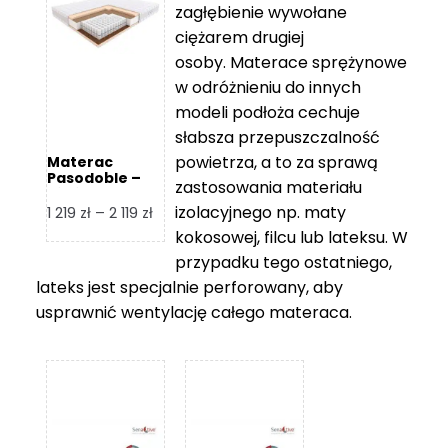
zagłębienie wywołane
459 zł
ciężarem drugiej
osoby. Materace sprężynowe
w odróżnieniu do innych
modeli podłoża cechuje
słabsza przepuszczalność
powietrza, a to za sprawą
Materac
Pasodoble –
zastosowania materiału
Hilding
izolacyjnego np. maty
Zakres
1 219
zł
–
2 119
zł
cen:
kokosowej, filcu lub lateksu. W
od
przypadku tego ostatniego,
1
lateks jest specjalnie perforowany, aby
219 zł
usprawnić wentylację całego materaca.
do
2
119 zł