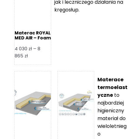
jak i leczniczego działania na
kręgosłup.
Materac ROYAL
MED AIR – Foam
Royal
4 030
zł
–
8
Zakres
865
zł
cen:
od
4
Materace
030 zł
termoelast
do
yczne
to
8
najbardziej
865 zł
higieniczny
materiał do
wieloletnieg
o