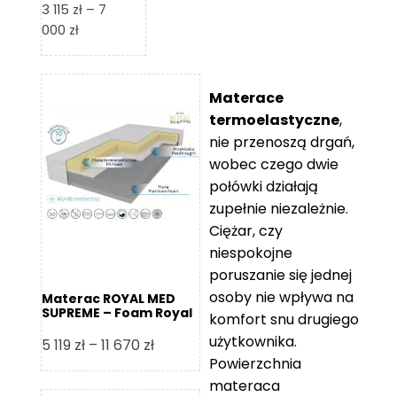
3 115
zł
–
7
Zakres
000
zł
cen:
od
3
Materace
115 zł
termoelastyczne
,
do
nie przenoszą drgań,
7
wobec czego dwie
000 zł
połówki działają
zupełnie niezależnie.
Ciężar, czy
niespokojne
poruszanie się jednej
osoby nie wpływa na
Materac ROYAL MED
SUPREME – Foam Royal
komfort snu drugiego
użytkownika.
Zakres
5 119
zł
–
11 670
zł
Powierzchnia
cen:
materaca
od