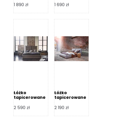
Design
Design
1 890
zł
1 690
zł
Łóżko
Łóżko
tapicerowane
tapicerowane
Flex – Dormi
Bari – Dormi
Design
Design
2 590
zł
2 190
zł