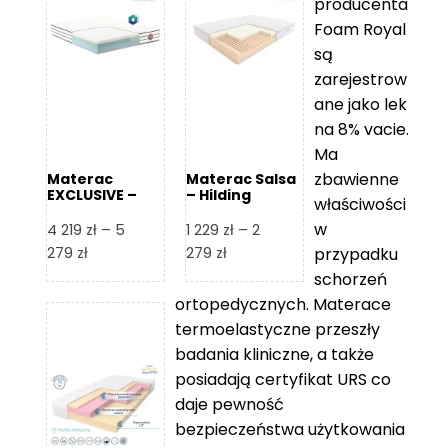
producenta
Foam Royal
są
zarejestrow
ane jako lek
na 8% vacie.
Ma
zbawienne
Materac
Materac Salsa
EXCLUSIVE –
– Hilding
właściwości
Senactive
w
4 219
zł
–
5
1 229
zł
–
2
Zakres
Zakres
279
zł
279
zł
przypadku
cen:
cen:
schorzeń
od
od
ortopedycznych. Materace
4
1
termoelastyczne przeszły
219 zł
229 zł
badania kliniczne, a także
do
do
posiadają certyfikat URS co
5
2
daje pewność
279 zł
279 zł
bezpieczeństwa użytkowania