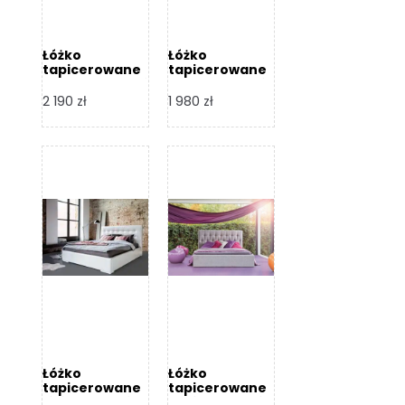
Łóżko
Łóżko
tapicerowane
tapicerowane
Arezzo – Dormi
Largo – Dormi
Design
Design
2 190
zł
1 980
zł
Łóżko
Łóżko
tapicerowane
tapicerowane
Livia – Dormi
Katia – Dormi