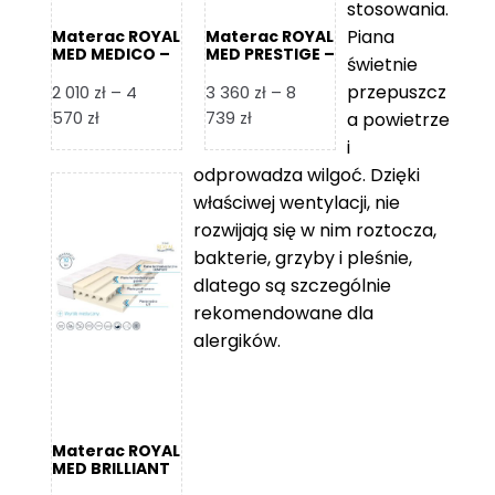
stosowania.
Piana
Materac ROYAL
Materac ROYAL
MED MEDICO –
MED PRESTIGE –
świetnie
Foam Royal
Foam Royal
przepuszcz
2 010
zł
–
4
3 360
zł
–
8
Zakres
Zakres
570
zł
739
zł
a powietrze
cen:
cen:
i
od
od
odprowadza wilgoć. Dzięki
2
3
właściwej wentylacji, nie
010 zł
360 zł
rozwijają się w nim roztocza,
do
do
bakterie, grzyby i pleśnie,
4
8
dlatego są szczególnie
570 zł
739 zł
rekomendowane dla
alergików.
Materac ROYAL
MED BRILLIANT
– Foam Royal