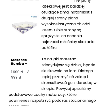
nie piany
3
5
lateksowej jest bardziej
212 zł
119 zł
otulające zimą, natomiast z
do
do
drugiej strony piana
7
11
wysokoelastyczna chłodzi
839 zł
670 zł
latem. Obie strony są
sprężyste, co docenią
najmłodsi miłośnicy skakania
po łóżku.
To na jaki materac
Materac
Rumba –
zdecydujesz się dzisiaj, będzie
Hilding
skutkowało na lata. Dlatego
1 999
zł
–
3
lepiej przemyśleć zakup i
Zakres
999
zł
skonsultować go z doradcą w
cen:
od
sklepie. Powyżej opisaliśmy
1
podstawowe cechy materacy, które
999 zł
powinieneś rozpatrzyć podczas stacjonarnego
do