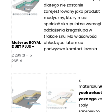
109 zł
5
dlatego nie zostanie
365 zł
zarejestrowany jako produkt
medyczny, który musi
spełniać skrupulatne wymogi
odciążenia kręgosłupa w
trakcie snu. Ma właściwości
chłodzące latem co
Materac ROYAL
DUET PLUS –
podwyższa komfort leżenia.
Foam Royal
2 289
zł
–
5
Zakres
265
zł
cen:
od
2
Z
289 zł
materiału
w
do
ysokoelast
5
ycznego
zo
265 zł
stały
zaprojekto