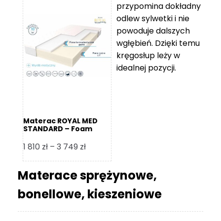
przypomina dokładny
5
odlew sylwetki i nie
119 zł
powoduje dalszych
do
wgłębień. Dzięki temu
11
kręgosłup leży w
670 zł
idealnej pozycji.
Materac ROYAL MED
STANDARD – Foam
Royal
Zakres
1 810
zł
–
3 749
zł
cen:
od
Materace sprężynowe,
1
bonellowe, kieszeniowe
810 zł
do
3