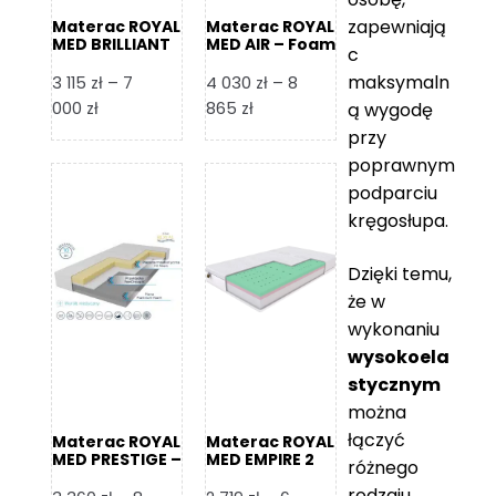
zapewniają
Materac ROYAL
Materac ROYAL
MED BRILLIANT
MED AIR – Foam
c
– Foam Royal
Royal
maksymaln
3 115
zł
–
7
4 030
zł
–
8
Zakres
Zakres
000
zł
865
zł
ą wygodę
cen:
cen:
przy
od
od
poprawnym
3
4
podparciu
115 zł
030 zł
kręgosłupa.
do
do
7
8
Dzięki temu,
000 zł
865 zł
że w
wykonaniu
wysokoela
stycznym
można
łączyć
Materac ROYAL
Materac ROYAL
MED PRESTIGE –
MED EMPIRE 2
różnego
Foam Royal
rodzaju