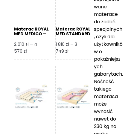
wane
materace
do zadań
specjalnych
Materac ROYAL
Materac ROYAL
MED MEDICO –
MED STANDARD
, czyli dla
Foam Royal
– Foam Royal
użytkownikó
2 010
zł
–
4
1 810
zł
–
3
Zakres
Zakres
570
zł
749
zł
w o
cen:
cen:
pokaźniejsz
od
od
ych
2
1
gabarytach.
010 zł
810 zł
Nośność
do
do
takiego
4
3
materaca
570 zł
749 zł
może
wynosić
nawet do
230 kg na
osobę,