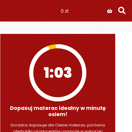
0
zł
1:01
Dopasuj materac idealny w minutę
osiem!
Doradca dopasuje dla Ciebie materac, porówna
oferty kilku producentów i pomoże w wyborze!