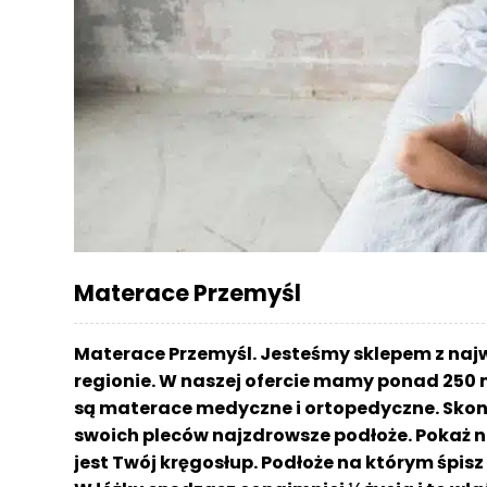
r
a
c
e
Ł
ó
ż
k
a
M
Materace Przemyśl
a
t
e
Materace Przemyśl. Jesteśmy sklepem z na
r
regionie. W naszej ofercie mamy ponad 250 
a
są materace medyczne i ortopedyczne. Skont
c
a
swoich pleców najzdrowsze podłoże. Pokaż n
jest Twój kręgosłup. Podłoże na którym śpi
K