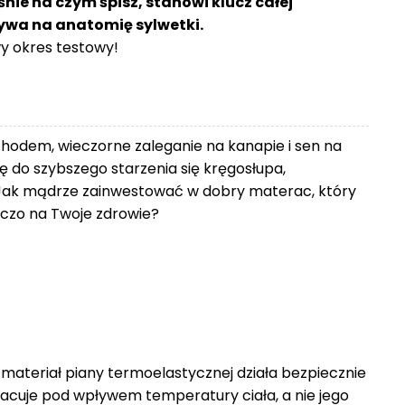
śnie na czym śpisz, stanowi klucz całej
ływa na anatomię sylwetki.
 okres testowy!
chodem, wieczorne zaleganie na kanapie i sen na
 do szybszego starzenia się kręgosłupa,
Jak mądrze zainwestować w dobry materac, który
zniczo na Twoje zdrowie?
 materiał piany termoelastycznej działa bezpiecznie
racuje pod wpływem temperatury ciała, a nie jego