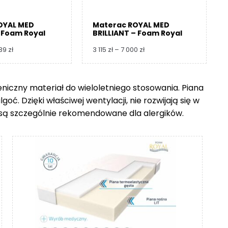
OYAL MED
Materac ROYAL MED
 Foam Royal
BRILLIANT – Foam Royal
Zakres
Zakres
739
zł
3 115
zł
–
7 000
zł
cen:
cen:
od
od
3
3
ieniczny materiał do wieloletniego stosowania. Piana
360 zł
115 zł
ć. Dzięki właściwej wentylacji, nie rozwijają się w
do
do
8
7
go są szczególnie rekomendowane dla alergików.
739 zł
000 zł