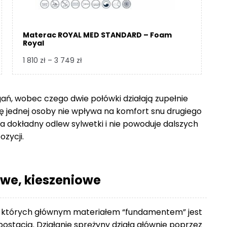
Materac ROYAL MED STANDARD – Foam
Royal
Zakres
1 810
zł
–
3 749
zł
cen:
od
1
gań, wobec czego dwie połówki działają zupełnie
810 zł
się jednej osoby nie wpływa na komfort snu drugiego
do
 dokładny odlew sylwetki i nie powoduje dalszych
3
ozycji.
749 zł
we, kieszeniowe
 których głównym materiałem “fundamentem” jest
ostacią. Działanie sprężyny działa głównie poprzez