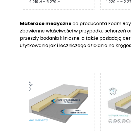
Zakres
4 219
zł
–
5 279
zł
1 229
zł
–
2 2
cen:
od
4
Materace medyczne
od producenta Foam Royal
219 zł
zbawienne właściwości w przypadku schorzeń 
do
5
przeszły badania kliniczne, a także posiadają c
279 zł
użytkowania jak i leczniczego działania na kręgos