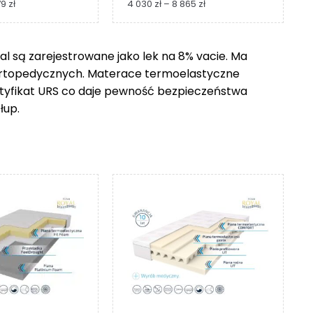
Zakres
Zakres
79
zł
4 030
zł
–
8 865
zł
cen:
cen:
od
od
1
4
 są zarejestrowane jako lek na 8% vacie. Ma
229 zł
030 zł
ortopedycznych. Materace termoelastyczne
do
do
2
8
ertyfikat URS co daje pewność bezpieczeństwa
279 zł
865 zł
łup.