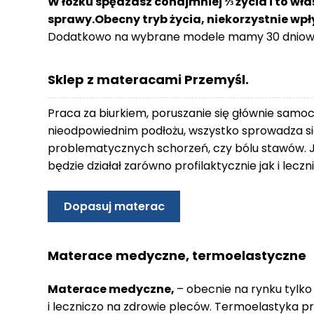
W łóżku spędzasz conajmniej ⅓ życia i to wła
o
sprawy.Obecny tryb życia, niekorzystnie wp
n
Dodatkowo na wybrane modele mamy 30 dniowy
t
a
k
Sklep z materacami Przemyśl.
t
B
Praca za biurkiem, poruszanie się głównie samo
l
nieodpowiednim podłożu, wszystko sprowadza się
o
problematycznych schorzeń, czy bólu stawów. 
g
będzie działał zarówno profilaktycznie jak i lec
W
Y
Dopasuj materac
P
R
Z
Materace medyczne, termoelastyczne
E
D
Materace medyczne,
– obecnie na rynku tylko
A
i leczniczo na zdrowie pleców. Termoelastyka p
Ż