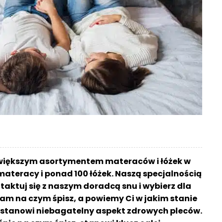
jwiększym asortymentem materaców i łóżek w
materacy i ponad 100 łóżek. Naszą specjalnością
aktuj się z naszym doradcą snu i wybierz dla
am na czym śpisz, a powiemy Ci w jakim stanie
sz stanowi niebagatelny aspekt zdrowych pleców.