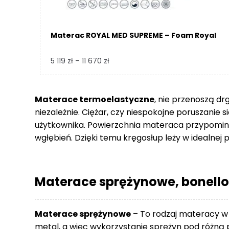
Materac ROYAL MED SUPREME – Foam Royal
Zakres
5 119
zł
–
11 670
zł
cen:
od
5
Materace termoelastyczne
, nie przenoszą dr
119 zł
niezależnie. Ciężar, czy niespokojne poruszanie 
do
użytkownika. Powierzchnia materaca przypomina
11
wgłębień. Dzięki temu kręgosłup leży w idealnej p
670 zł
Materace sprężynowe, bonello
Materace sprężynowe
– To rodzaj materacy w
metal, a więc wykorzystanie sprężyn pod różną p