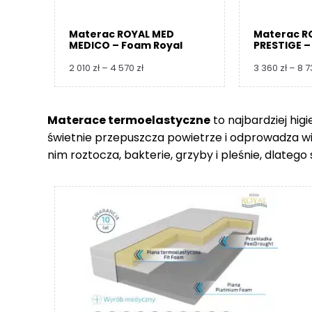
Materac ROYAL MED
Materac R
MEDICO – Foam Royal
PRESTIGE –
Zakres
2 010
zł
–
4 570
zł
3 360
zł
–
8 
cen:
od
2
Materace termoelastyczne
to najbardziej hig
010 zł
świetnie przepuszcza powietrze i odprowadza wilgo
do
4
nim roztocza, bakterie, grzyby i pleśnie, dlate
570 zł