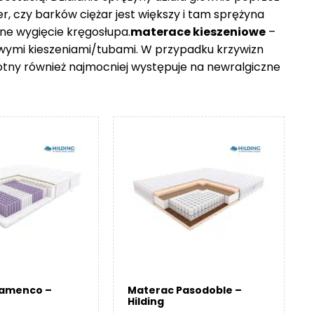
er, czy barków ciężar jest większy i tam sprężyna
ne wygięcie kręgosłupa.
materace kieszeniowe
–
owymi kieszeniami/tubami. W przypadku krzywizn
otny również najmocniej występuje na newralgiczne
lamenco –
Materac Pasodoble –
Hilding