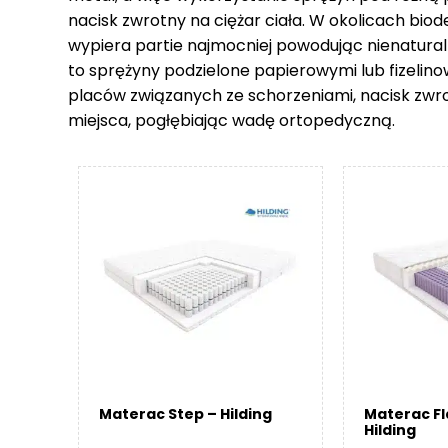
nacisk zwrotny na ciężar ciała. W okolicach biod
wypiera partie najmocniej powodując nienatural
to sprężyny podzielone papierowymi lub fizelin
placów związanych ze schorzeniami, nacisk zwr
miejsca, pogłębiając wadę ortopedyczną.
Materac Step – Hilding
Materac F
Hilding