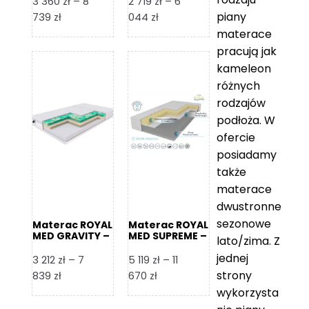
3 360
zł
–
8
2 719
zł
–
6
piany
Zakres
Zakres
739
zł
044
zł
cen:
cen:
materace
od
od
pracują jak
3
2
kameleon
360 zł
719 zł
różnych
do
do
rodzajów
8
6
podłoża. W
739 zł
044 zł
ofercie
posiadamy
także
materace
dwustronne
sezonowe
Materac ROYAL
Materac ROYAL
MED GRAVITY –
MED SUPREME –
lato/zima. Z
Foam Royal
Foam Royal
jednej
3 212
zł
–
7
5 119
zł
–
11
strony
Zakres
Zakres
839
zł
670
zł
cen:
cen:
wykorzysta
od
od