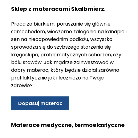
O
Sklep z materacami Skalbmierz.
N
T
Praca za biurkiem, poruszanie się głównie
A
K
samochodem, wieczorne zaleganie na kanapie i
T
sen na nieodpowiednim podłożu, wszystko
sprowadza się do szybszego starzenia się
B
kręgosłupa, problematycznych schorzeń, czy
L
bólu stawów. Jak mądrze zainwestować w
O
G
dobry materac, który będzie działał zarówno
profilaktycznie jak i leczniczo na Twoje
W
zdrowie?
Y
P
R
Dopasuj materac
Z
E
D
Materace medyczne, termoelastyczne
A
Ż