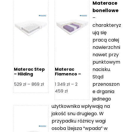
Materace
bonellowe
–
charakteryz
ują się
pracą całej
nawierzchni
nawet przy
punktowym
nacisku.
Materac Step
Materac
– Hilding
Flamenco –
Stąd
Hilding
przenoszon
Zakres
529
zł
–
869
zł
1 349
zł
–
2
cen:
Zakres
459
zł
e drgania
od
cen:
jednego
529 zł
od
użytkownika wpływają na
do
1
jakość snu drugiego. W
869 zł
349 zł
przypadku różnicy wagi
do
osoba lżejsza “wpada” w
2