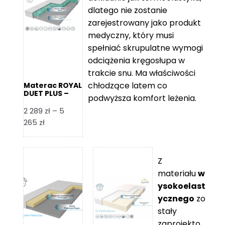
109 zł
5
dlatego nie zostanie
365 zł
zarejestrowany jako produkt
medyczny, który musi
spełniać skrupulatne wymogi
odciążenia kręgosłupa w
trakcie snu. Ma właściwości
chłodzące latem co
Materac ROYAL
DUET PLUS –
podwyższa komfort leżenia.
Foam Royal
2 289
zł
–
5
Zakres
265
zł
cen:
od
2
Z
289 zł
materiału
w
do
ysokoelast
5
ycznego
zo
265 zł
stały
zaprojekto