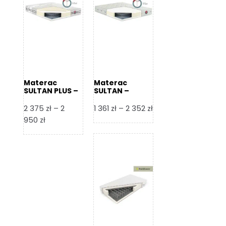
Materac
Materac
SULTAN PLUS –
SULTAN –
Senactive
Senactive
Zakres
2 375
zł
–
2
1 361
zł
–
2 352
zł
Zakres
cen:
950
zł
cen:
od
od
1
2
361 zł
375 zł
do
do
2
2
352 zł
950 zł