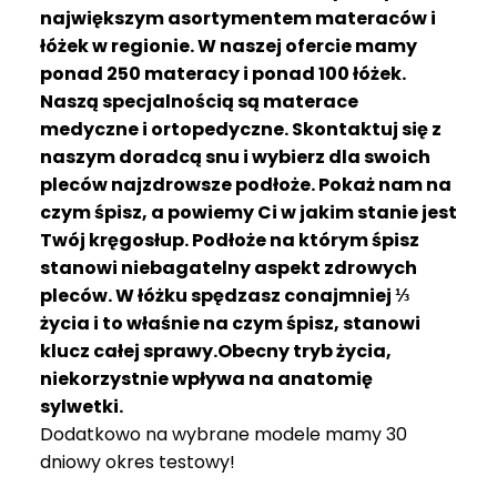
R
największym asortymentem materaców i
A
łóżek w regionie. W naszej ofercie mamy
C
ponad 250 materacy i ponad 100 łóżek.
E
Naszą specjalnością są materace
medyczne i ortopedyczne. Skontaktuj się z
Ł
Ó
naszym doradcą snu i wybierz dla swoich
Ż
pleców najzdrowsze podłoże. Pokaż nam na
K
czym śpisz, a powiemy Ci w jakim stanie jest
A
Twój kręgosłup. Podłoże na którym śpisz
stanowi niebagatelny aspekt zdrowych
M
pleców. W łóżku spędzasz conajmniej ⅓
A
T
życia i to właśnie na czym śpisz, stanowi
E
klucz całej sprawy.Obecny tryb życia,
R
niekorzystnie wpływa na anatomię
A
sylwetki.
C
Dodatkowo na wybrane modele mamy 30
A
dniowy okres testowy!
K