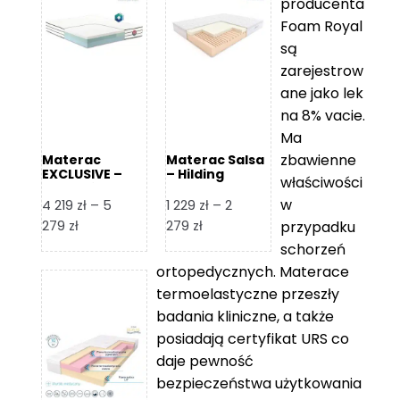
producenta
Foam Royal
są
zarejestrow
ane jako lek
na 8% vacie.
Ma
zbawienne
Materac
Materac Salsa
EXCLUSIVE –
– Hilding
właściwości
Senactive
w
4 219
zł
–
5
1 229
zł
–
2
Zakres
Zakres
279
zł
279
zł
przypadku
cen:
cen:
schorzeń
od
od
ortopedycznych. Materace
4
1
termoelastyczne przeszły
219 zł
229 zł
badania kliniczne, a także
do
do
posiadają certyfikat URS co
5
2
daje pewność
279 zł
279 zł
bezpieczeństwa użytkowania