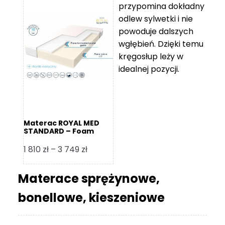
przypomina dokładny
5
odlew sylwetki i nie
119 zł
powoduje dalszych
do
wgłębień. Dzięki temu
11
kręgosłup leży w
670 zł
idealnej pozycji.
Materac ROYAL MED
STANDARD – Foam
Royal
Zakres
1 810
zł
–
3 749
zł
cen:
od
Materace sprężynowe,
1
bonellowe, kieszeniowe
810 zł
do
3