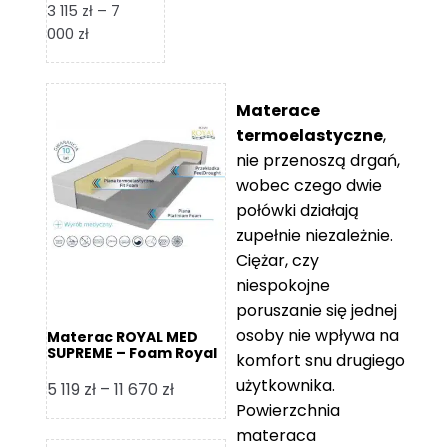
3 115
zł
–
7
Zakres
000
zł
cen:
od
3
Materace
115 zł
termoelastyczne
,
do
nie przenoszą drgań,
7
wobec czego dwie
000 zł
połówki działają
zupełnie niezależnie.
Ciężar, czy
niespokojne
poruszanie się jednej
osoby nie wpływa na
Materac ROYAL MED
SUPREME – Foam Royal
komfort snu drugiego
użytkownika.
Zakres
5 119
zł
–
11 670
zł
Powierzchnia
cen:
materaca
od