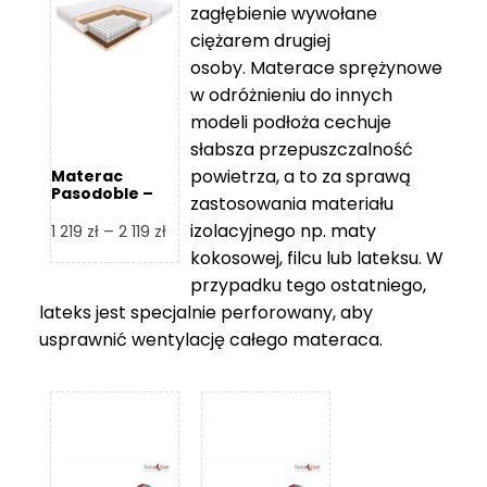
zagłębienie wywołane
459 zł
ciężarem drugiej
osoby. Materace sprężynowe
w odróżnieniu do innych
modeli podłoża cechuje
słabsza przepuszczalność
powietrza, a to za sprawą
Materac
Pasodoble –
zastosowania materiału
Hilding
izolacyjnego np. maty
Zakres
1 219
zł
–
2 119
zł
cen:
kokosowej, filcu lub lateksu. W
od
przypadku tego ostatniego,
1
lateks jest specjalnie perforowany, aby
219 zł
usprawnić wentylację całego materaca.
do
2
119 zł