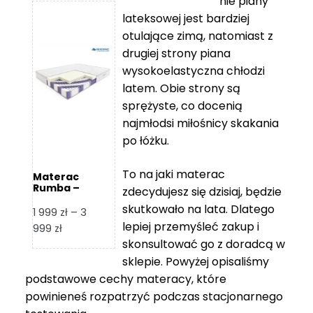
nie piany
3
5
lateksowej jest bardziej
212 zł
119 zł
otulające zimą, natomiast z
do
do
drugiej strony piana
7
11
wysokoelastyczna chłodzi
839 zł
670 zł
latem. Obie strony są
sprężyste, co docenią
najmłodsi miłośnicy skakania
po łóżku.
To na jaki materac
Materac
Rumba –
zdecydujesz się dzisiaj, będzie
Hilding
skutkowało na lata. Dlatego
1 999
zł
–
3
lepiej przemyśleć zakup i
Zakres
999
zł
skonsultować go z doradcą w
cen:
od
sklepie. Powyżej opisaliśmy
1
podstawowe cechy materacy, które
999 zł
powinieneś rozpatrzyć podczas stacjonarnego
do