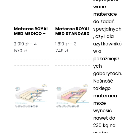
wane
materace
do zadań
specjalnych
Materac ROYAL
Materac ROYAL
MED MEDICO –
MED STANDARD
, czyli dla
Foam Royal
– Foam Royal
użytkownikó
2 010
zł
–
4
1 810
zł
–
3
Zakres
Zakres
570
zł
749
zł
w o
cen:
cen:
pokaźniejsz
od
od
ych
2
1
gabarytach.
010 zł
810 zł
Nośność
do
do
takiego
4
3
materaca
570 zł
749 zł
może
wynosić
nawet do
230 kg na
osobę,