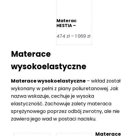
Materac
HESTIA –
Frankhauer
Zakres
474
zł
–
1 069
zł
cen:
od
Materace
474 zł
do
wysokoelastyczne
1
069 zł
Materace wysokoelastyczne
– wkład został
wykonany w pełni z piany poliuretanowej. Jak
nazwa wskazuje, cechuje je wysoka
elastyczność. Zachowuje zalety materaca
sprężynowego poprzez odbój zwrotny, ale nie
zawiera jego wad w postaci nacisku.
Materace