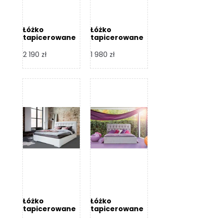
Łóżko
Łóżko
tapicerowane
tapicerowane
Arezzo – Dormi
Largo – Dormi
Design
Design
2 190
zł
1 980
zł
Łóżko
Łóżko
tapicerowane
tapicerowane
Livia – Dormi
Katia – Dormi