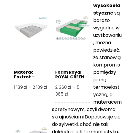
wysokoela
styczne
są
bardzo
wygodne w
użytkowaniu
, można
powiedzieć,
że stanowią
kompromis
pomiędzy
Materac
Foam Royal
Foxtrot –
ROYAL GREEN
pianą
Hilding
Materac
piankowy
termoelast
Zakres
1 139
zł
–
2 109
zł
2 360
zł
–
5
cen:
Zakres
365
zł
yczną, a
od
cen:
materacem
1
od
sprężynowym, czyli dwoma
139 zł
2
skrajnościami.Dopasowuje się
do
360 zł
do sylwetki, choć nie tak
2
do
dokładnie jak termoelastyka,