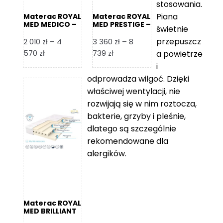
stosowania.
Piana
Materac ROYAL
Materac ROYAL
MED MEDICO –
MED PRESTIGE –
świetnie
Foam Royal
Foam Royal
przepuszcz
2 010
zł
–
4
3 360
zł
–
8
Zakres
Zakres
570
zł
739
zł
a powietrze
cen:
cen:
i
od
od
odprowadza wilgoć. Dzięki
2
3
właściwej wentylacji, nie
010 zł
360 zł
rozwijają się w nim roztocza,
do
do
bakterie, grzyby i pleśnie,
4
8
dlatego są szczególnie
570 zł
739 zł
rekomendowane dla
alergików.
Materac ROYAL
MED BRILLIANT
– Foam Royal