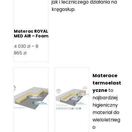
jak i leczniczego działania na
kręgosłup.
Materac ROYAL
MED AIR – Foam
Royal
4 030
zł
–
8
Zakres
865
zł
cen:
od
4
Materace
030 zł
termoelast
do
yczne
to
8
najbardziej
865 zł
higieniczny
materiał do
wieloletnieg
o