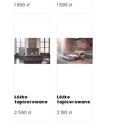
Design
Design
1 890
zł
1 690
zł
Łóżko
Łóżko
tapicerowane
tapicerowane
Flex – Dormi
Bari – Dormi
Design
Design
2 590
zł
2 190
zł