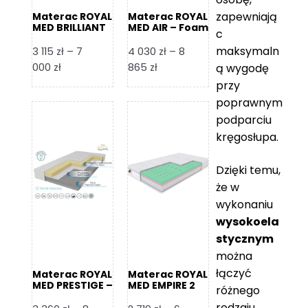
zapewniają
Materac ROYAL
Materac ROYAL
MED BRILLIANT
MED AIR – Foam
c
– Foam Royal
Royal
maksymaln
3 115
zł
–
7
4 030
zł
–
8
Zakres
Zakres
000
zł
865
zł
ą wygodę
cen:
cen:
przy
od
od
poprawnym
3
4
podparciu
115 zł
030 zł
kręgosłupa.
do
do
7
8
Dzięki temu,
000 zł
865 zł
że w
wykonaniu
wysokoela
stycznym
można
łączyć
Materac ROYAL
Materac ROYAL
MED PRESTIGE –
MED EMPIRE 2
różnego
Foam Royal
rodzaju