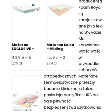
producenta
Foam Royal
są
zarejestrow
ane jako lek
na 8% vacie.
Ma
zbawienne
Materac
Materac Salsa
EXCLUSIVE –
– Hilding
właściwości
Senactive
w
4 219
zł
–
5
1 229
zł
–
2
Zakres
Zakres
279
zł
279
zł
przypadku
cen:
cen:
schorzeń
od
od
ortopedycznych. Materace
4
1
termoelastyczne przeszły
219 zł
229 zł
badania kliniczne, a także
do
do
posiadają certyfikat URS co
5
2
daje pewność
279 zł
279 zł
bezpieczeństwa użytkowania