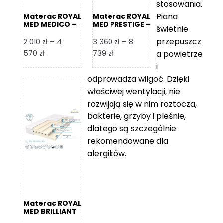
stosowania.
Piana
Materac ROYAL
Materac ROYAL
MED MEDICO –
MED PRESTIGE –
świetnie
Foam Royal
Foam Royal
przepuszcz
2 010
zł
–
4
3 360
zł
–
8
Zakres
Zakres
570
zł
739
zł
a powietrze
cen:
cen:
i
od
od
odprowadza wilgoć. Dzięki
2
3
właściwej wentylacji, nie
010 zł
360 zł
rozwijają się w nim roztocza,
do
do
bakterie, grzyby i pleśnie,
4
8
dlatego są szczególnie
570 zł
739 zł
rekomendowane dla
alergików.
Materac ROYAL
MED BRILLIANT
– Foam Royal