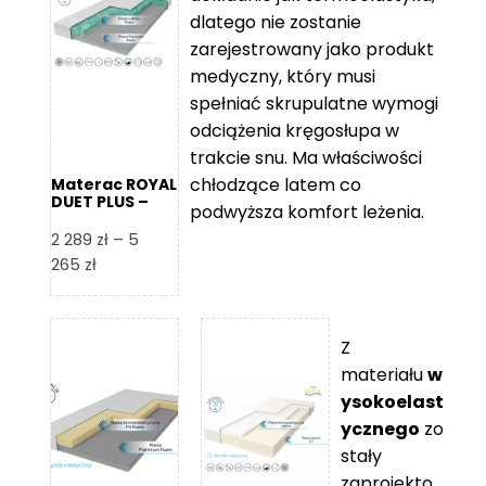
109 zł
5
dlatego nie zostanie
365 zł
zarejestrowany jako produkt
medyczny, który musi
spełniać skrupulatne wymogi
odciążenia kręgosłupa w
trakcie snu. Ma właściwości
chłodzące latem co
Materac ROYAL
DUET PLUS –
podwyższa komfort leżenia.
Foam Royal
2 289
zł
–
5
Zakres
265
zł
cen:
od
2
Z
289 zł
materiału
w
do
ysokoelast
5
ycznego
zo
265 zł
stały
zaprojekto