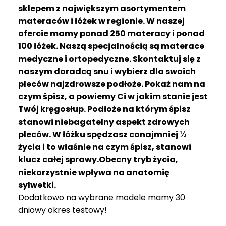
R
sklepem z największym asortymentem
A
materaców i łóżek w regionie. W naszej
C
ofercie mamy ponad 250 materacy i ponad
E
100 łóżek. Naszą specjalnością są materace
medyczne i ortopedyczne. Skontaktuj się z
Ł
Ó
naszym doradcą snu i wybierz dla swoich
Ż
pleców najzdrowsze podłoże. Pokaż nam na
K
czym śpisz, a powiemy Ci w jakim stanie jest
A
Twój kręgosłup. Podłoże na którym śpisz
stanowi niebagatelny aspekt zdrowych
M
pleców. W łóżku spędzasz conajmniej ⅓
A
T
życia i to właśnie na czym śpisz, stanowi
E
klucz całej sprawy.Obecny tryb życia,
R
niekorzystnie wpływa na anatomię
A
sylwetki.
C
Dodatkowo na wybrane modele mamy 30
A
dniowy okres testowy!
K