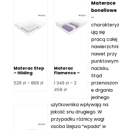
Materace
bonellowe
–
charakteryz
ują się
pracą całej
nawierzchni
nawet przy
punktowym
nacisku.
Materac Step
Materac
– Hilding
Flamenco –
Stąd
Hilding
przenoszon
Zakres
529
zł
–
869
zł
1 349
zł
–
2
cen:
Zakres
459
zł
e drgania
od
cen:
jednego
529 zł
od
użytkownika wpływają na
do
1
jakość snu drugiego. W
869 zł
349 zł
przypadku różnicy wagi
do
osoba lżejsza “wpada” w
2