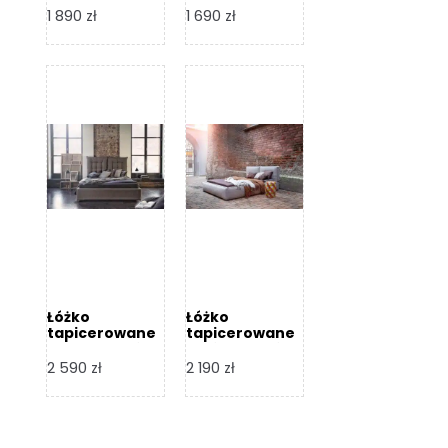
Design
Design
1 890
zł
1 690
zł
Łóżko
Łóżko
tapicerowane
tapicerowane
Flex – Dormi
Bari – Dormi
Design
Design
2 590
zł
2 190
zł