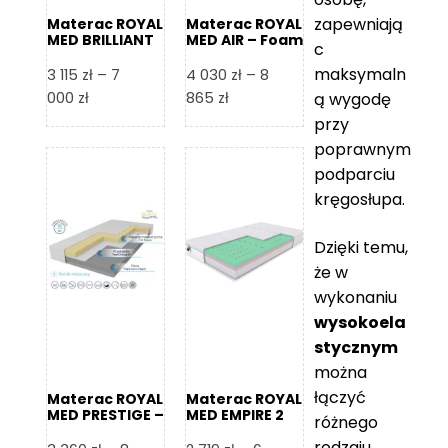
zapewniają
Materac ROYAL
Materac ROYAL
MED BRILLIANT
MED AIR – Foam
c
– Foam Royal
Royal
maksymaln
3 115
zł
–
7
4 030
zł
–
8
Zakres
Zakres
000
zł
865
zł
ą wygodę
cen:
cen:
przy
od
od
poprawnym
3
4
podparciu
115 zł
030 zł
kręgosłupa.
do
do
7
8
Dzięki temu,
000 zł
865 zł
że w
wykonaniu
wysokoela
stycznym
można
łączyć
Materac ROYAL
Materac ROYAL
MED PRESTIGE –
MED EMPIRE 2
różnego
Foam Royal
rodzaju