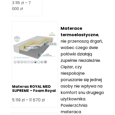
3 115
zł
–
7
Zakres
000
zł
cen:
od
3
Materace
115 zł
termoelastyczne
,
do
nie przenoszą drgań,
7
wobec czego dwie
000 zł
połówki działają
zupełnie niezależnie.
Ciężar, czy
niespokojne
poruszanie się jednej
osoby nie wpływa na
Materac ROYAL MED
SUPREME – Foam Royal
komfort snu drugiego
użytkownika.
Zakres
5 119
zł
–
11 670
zł
Powierzchnia
cen:
materaca
od