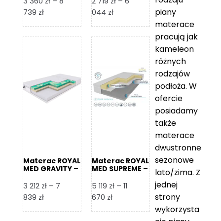
3 360
zł
–
8
2 719
zł
–
6
piany
Zakres
Zakres
739
zł
044
zł
cen:
cen:
materace
od
od
pracują jak
3
2
kameleon
360 zł
719 zł
różnych
do
do
rodzajów
8
6
podłoża. W
739 zł
044 zł
ofercie
posiadamy
także
materace
dwustronne
sezonowe
Materac ROYAL
Materac ROYAL
MED GRAVITY –
MED SUPREME –
lato/zima. Z
Foam Royal
Foam Royal
jednej
3 212
zł
–
7
5 119
zł
–
11
strony
Zakres
Zakres
839
zł
670
zł
cen:
cen:
wykorzysta
od
od