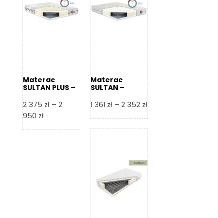
Materac
Materac
SULTAN PLUS –
SULTAN –
Senactive
Senactive
Zakres
2 375
zł
–
2
1 361
zł
–
2 352
zł
Zakres
cen:
950
zł
cen:
od
od
1
2
361 zł
375 zł
do
do
2
2
352 zł
950 zł