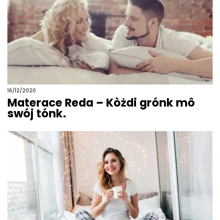
16/12/2020
Materace Reda – Kòżdi grónk mô
swój tónk.