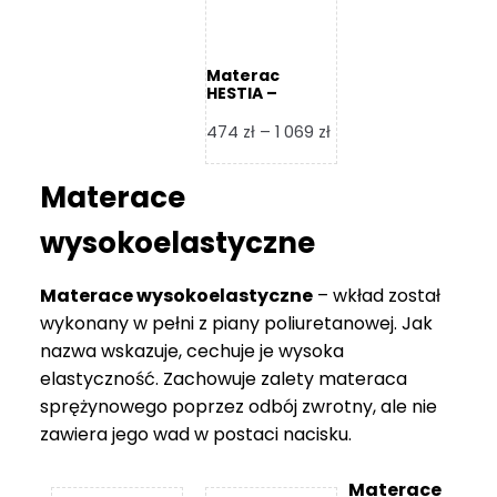
Materac
HESTIA –
Frankhauer
Zakres
474
zł
–
1 069
zł
cen:
od
Materace
474 zł
do
wysokoelastyczne
1
069 zł
Materace wysokoelastyczne
– wkład został
wykonany w pełni z piany poliuretanowej. Jak
nazwa wskazuje, cechuje je wysoka
elastyczność. Zachowuje zalety materaca
sprężynowego poprzez odbój zwrotny, ale nie
zawiera jego wad w postaci nacisku.
Materace