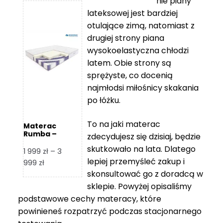
nie piany
3
5
lateksowej jest bardziej
212 zł
119 zł
otulające zimą, natomiast z
do
do
drugiej strony piana
7
11
wysokoelastyczna chłodzi
839 zł
670 zł
latem. Obie strony są
sprężyste, co docenią
najmłodsi miłośnicy skakania
po łóżku.
To na jaki materac
Materac
Rumba –
zdecydujesz się dzisiaj, będzie
Hilding
skutkowało na lata. Dlatego
1 999
zł
–
3
lepiej przemyśleć zakup i
Zakres
999
zł
skonsultować go z doradcą w
cen:
od
sklepie. Powyżej opisaliśmy
1
podstawowe cechy materacy, które
999 zł
powinieneś rozpatrzyć podczas stacjonarnego
do