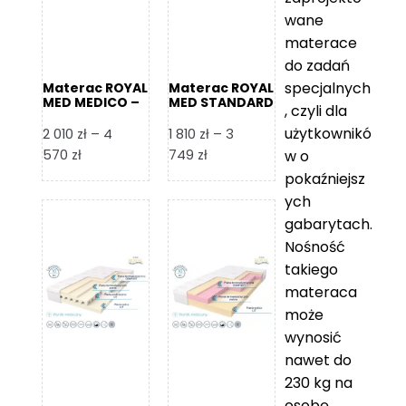
wane
materace
do zadań
specjalnych
Materac ROYAL
Materac ROYAL
MED MEDICO –
MED STANDARD
, czyli dla
Foam Royal
– Foam Royal
użytkownikó
2 010
zł
–
4
1 810
zł
–
3
Zakres
Zakres
570
zł
749
zł
w o
cen:
cen:
pokaźniejsz
od
od
ych
2
1
gabarytach.
010 zł
810 zł
Nośność
do
do
takiego
4
3
materaca
570 zł
749 zł
może
wynosić
nawet do
230 kg na
osobę,