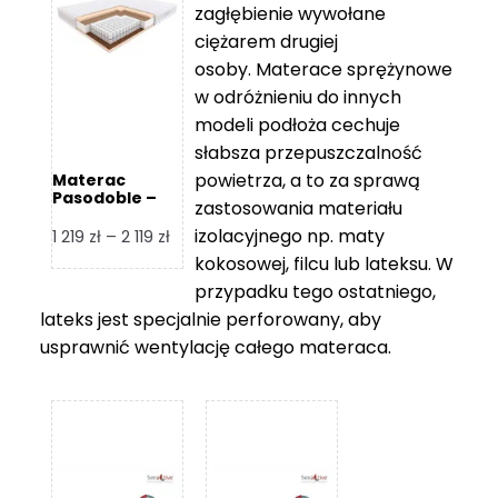
zagłębienie wywołane
459 zł
ciężarem drugiej
osoby. Materace sprężynowe
w odróżnieniu do innych
modeli podłoża cechuje
słabsza przepuszczalność
powietrza, a to za sprawą
Materac
Pasodoble –
zastosowania materiału
Hilding
izolacyjnego np. maty
Zakres
1 219
zł
–
2 119
zł
cen:
kokosowej, filcu lub lateksu. W
od
przypadku tego ostatniego,
1
lateks jest specjalnie perforowany, aby
219 zł
usprawnić wentylację całego materaca.
do
2
119 zł