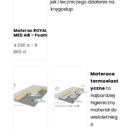
jak i leczniczego działania na
kręgosłup.
Materac ROYAL
MED AIR – Foam
Royal
4 030
zł
–
8
Zakres
865
zł
cen:
od
4
Materace
030 zł
termoelast
do
yczne
to
8
najbardziej
865 zł
higieniczny
materiał do
wieloletnieg
o