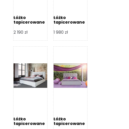
Łóżko
Łóżko
tapicerowane
tapicerowane
Arezzo – Dormi
Largo – Dormi
Design
Design
2 190
zł
1 980
zł
Łóżko
Łóżko
tapicerowane
tapicerowane
Livia – Dormi
Katia – Dormi