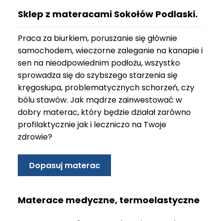
O
Sklep z materacami Sokołów Podlaski.
N
T
Praca za biurkiem, poruszanie się głównie
A
K
samochodem, wieczorne zaleganie na kanapie i
T
sen na nieodpowiednim podłożu, wszystko
sprowadza się do szybszego starzenia się
B
kręgosłupa, problematycznych schorzeń, czy
L
bólu stawów. Jak mądrze zainwestować w
O
G
dobry materac, który będzie działał zarówno
profilaktycznie jak i leczniczo na Twoje
W
zdrowie?
Y
P
R
Dopasuj materac
Z
E
D
Materace medyczne, termoelastyczne
A
Ż