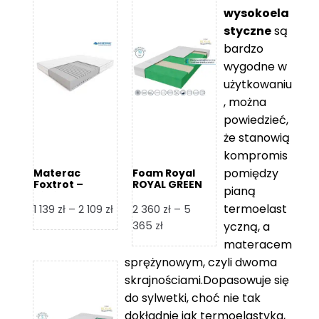
wysokoela
styczne
są
bardzo
wygodne w
użytkowaniu
, można
powiedzieć,
że stanowią
kompromis
pomiędzy
Materac
Foam Royal
Foxtrot –
ROYAL GREEN
pianą
Hilding
Materac
piankowy
termoelast
Zakres
1 139
zł
–
2 109
zł
2 360
zł
–
5
cen:
Zakres
365
zł
yczną, a
od
cen:
materacem
1
od
sprężynowym, czyli dwoma
139 zł
2
skrajnościami.Dopasowuje się
do
360 zł
do sylwetki, choć nie tak
2
do
dokładnie jak termoelastyka,