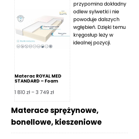
przypomina dokładny
5
odlew sylwetki i nie
119 zł
powoduje dalszych
do
wgłębień. Dzięki temu
11
kręgosłup leży w
670 zł
idealnej pozycji.
Materac ROYAL MED
STANDARD – Foam
Royal
Zakres
1 810
zł
–
3 749
zł
cen:
od
Materace sprężynowe,
1
bonellowe, kieszeniowe
810 zł
do
3