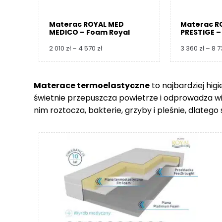
Materac ROYAL MED
Materac R
MEDICO – Foam Royal
PRESTIGE –
Zakres
2 010
zł
–
4 570
zł
3 360
zł
–
8 
cen:
od
2
Materace termoelastyczne
to najbardziej hig
010 zł
świetnie przepuszcza powietrze i odprowadza wilgo
do
4
nim roztocza, bakterie, grzyby i pleśnie, dlate
570 zł