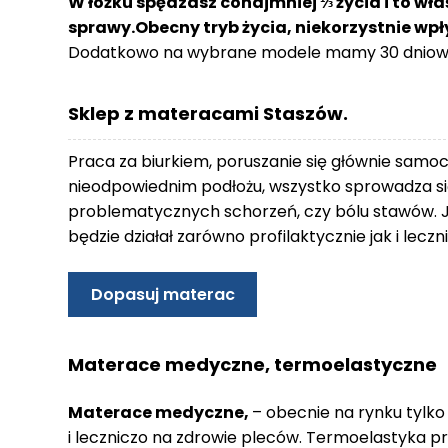
W łóżku spędzasz conajmniej ⅓ życia i to wła
o
sprawy.Obecny tryb życia, niekorzystnie wp
n
Dodatkowo na wybrane modele mamy 30 dniowy
t
a
k
Sklep z materacami Staszów.
t
B
Praca za biurkiem, poruszanie się głównie samo
l
nieodpowiednim podłożu, wszystko sprowadza się
o
problematycznych schorzeń, czy bólu stawów. 
g
będzie działał zarówno profilaktycznie jak i lec
W
Y
Dopasuj materac
P
R
Z
Materace medyczne, termoelastyczne
E
D
Materace medyczne,
– obecnie na rynku tylko
A
i leczniczo na zdrowie pleców. Termoelastyka p
Ż