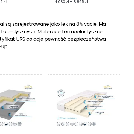
Zakres
Zakres
79
zł
4 030
zł
–
8 865
zł
cen:
cen:
od
od
1
4
 są zarejestrowane jako lek na 8% vacie. Ma
229 zł
030 zł
ortopedycznych. Materace termoelastyczne
do
do
2
8
ertyfikat URS co daje pewność bezpieczeństwa
279 zł
865 zł
łup.