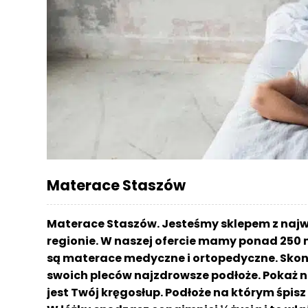
r
a
c
e
Ł
ó
ż
k
a
M
Materace Staszów
a
t
e
Materace Staszów. Jesteśmy sklepem z naj
r
regionie. W naszej ofercie mamy ponad 250 
a
są materace medyczne i ortopedyczne. Skont
c
a
swoich pleców najzdrowsze podłoże. Pokaż n
jest Twój kręgosłup. Podłoże na którym śpi
K