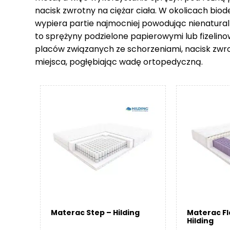
nacisk zwrotny na ciężar ciała. W okolicach biod
wypiera partie najmocniej powodując nienatural
to sprężyny podzielone papierowymi lub fizelin
placów związanych ze schorzeniami, nacisk zwr
miejsca, pogłębiając wadę ortopedyczną.
Materac Step – Hilding
Materac F
Hilding