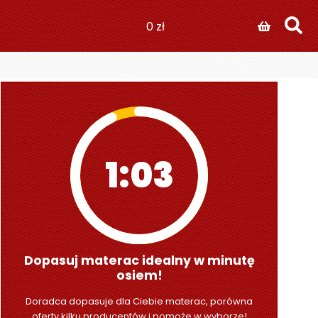
0
zł
1:01
Dopasuj materac idealny w minutę
osiem!
Doradca dopasuje dla Ciebie materac, porówna
oferty kilku producentów i pomoże w wyborze!