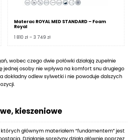
Materac ROYAL MED STANDARD – Foam
Royal
Zakres
1 810
zł
–
3 749
zł
cen:
od
1
gań, wobec czego dwie połówki działają zupełnie
810 zł
się jednej osoby nie wpływa na komfort snu drugiego
do
 dokładny odlew sylwetki i nie powoduje dalszych
3
ozycji.
749 zł
we, kieszeniowe
 których głównym materiałem “fundamentem” jest
ostacią. Działanie sprężyny działa głównie poprzez