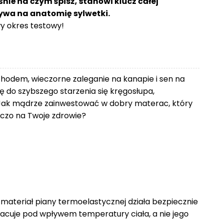
śnie na czym śpisz, stanowi klucz całej
ływa na anatomię sylwetki.
 okres testowy!
chodem, wieczorne zaleganie na kanapie i sen na
 do szybszego starzenia się kręgosłupa,
Jak mądrze zainwestować w dobry materac, który
zniczo na Twoje zdrowie?
 materiał piany termoelastycznej działa bezpiecznie
racuje pod wpływem temperatury ciała, a nie jego