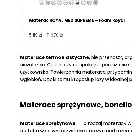
Materac ROYAL MED SUPREME – Foam Royal
Zakres
5 119
zł
–
11 670
zł
cen:
od
5
Materace termoelastyczne
, nie przenoszą dr
119 zł
niezależnie. Ciężar, czy niespokojne poruszanie 
do
użytkownika. Powierzchnia materaca przypomina
11
wgłębień. Dzięki temu kręgosłup leży w idealnej p
670 zł
Materace sprężynowe, bonello
Materace sprężynowe
– To rodzaj materacy w
metal, a więc wykorzystanie sprężyn pod różną p