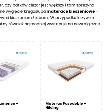
er, czy barków ciężar jest większy i tam sprężyna
ne wygięcie kręgosłupa.
materace kieszeniowe
–
owymi kieszeniami/tubami. W przypadku krzywizn
otny również najmocniej występuje na newralgiczne
lamenco –
Materac Pasodoble –
Hilding