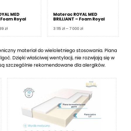
OYAL MED
Materac ROYAL MED
 Foam Royal
BRILLIANT – Foam Royal
Zakres
Zakres
739
zł
3 115
zł
–
7 000
zł
cen:
cen:
od
od
3
3
ieniczny materiał do wieloletniego stosowania. Piana
360 zł
115 zł
ć. Dzięki właściwej wentylacji, nie rozwijają się w
do
do
8
7
go są szczególnie rekomendowane dla alergików.
739 zł
000 zł