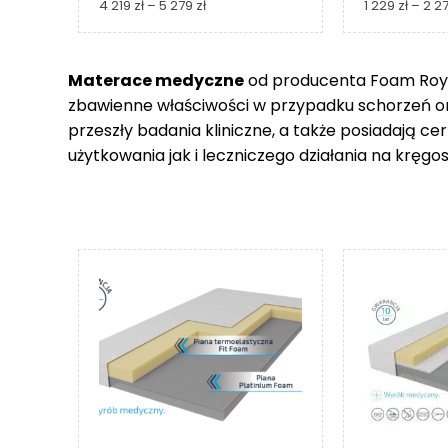
Zakres
4 219
zł
–
5 279
zł
1 229
zł
–
2 2
cen:
od
4
Materace medyczne
od producenta Foam Royal
219 zł
zbawienne właściwości w przypadku schorzeń 
do
5
przeszły badania kliniczne, a także posiadają c
279 zł
użytkowania jak i leczniczego działania na kręgos