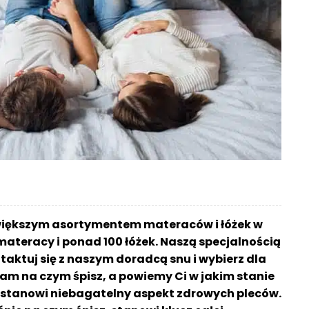
większym asortymentem materaców i łóżek w
materacy i ponad 100 łóżek. Naszą specjalnością
aktuj się z naszym doradcą snu i wybierz dla
am na czym śpisz, a powiemy Ci w jakim stanie
sz stanowi niebagatelny aspekt zdrowych pleców.