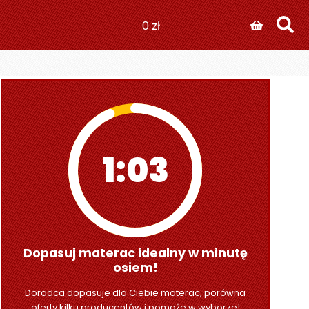
0
zł
1:01
Dopasuj materac idealny w minutę
osiem!
Doradca dopasuje dla Ciebie materac, porówna
oferty kilku producentów i pomoże w wyborze!