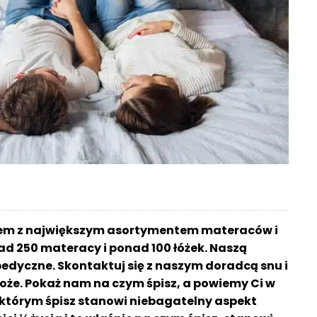
pem z największym asortymentem materaców i
ad 250 materacy i ponad 100 łóżek. Naszą
edyczne. Skontaktuj się z naszym doradcą snu i
oże. Pokaż nam na czym śpisz, a powiemy Ci w
a którym śpisz stanowi niebagatelny aspekt