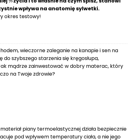
j ⅓ życia i to właśnie na czym śpisz, stanowi
rzystnie wpływa na anatomię sylwetki.
 okres testowy!
chodem, wieczorne zaleganie na kanapie i sen na
 do szybszego starzenia się kręgosłupa,
Jak mądrze zainwestować w dobry materac, który
zniczo na Twoje zdrowie?
 materiał piany termoelastycznej działa bezpiecznie
racuje pod wpływem temperatury ciała, a nie jego