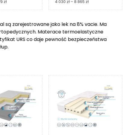
Zakres
Zakres
79
zł
4 030
zł
–
8 865
zł
cen:
cen:
od
od
1
4
 są zarejestrowane jako lek na 8% vacie. Ma
229 zł
030 zł
ortopedycznych. Materace termoelastyczne
do
do
2
8
ertyfikat URS co daje pewność bezpieczeństwa
279 zł
865 zł
łup.