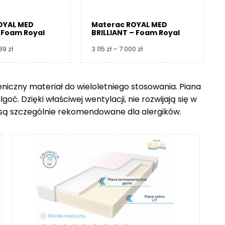
OYAL MED
Materac ROYAL MED
 Foam Royal
BRILLIANT – Foam Royal
Zakres
Zakres
739
zł
3 115
zł
–
7 000
zł
cen:
cen:
od
od
3
3
ieniczny materiał do wieloletniego stosowania. Piana
360 zł
115 zł
ć. Dzięki właściwej wentylacji, nie rozwijają się w
do
do
8
7
go są szczególnie rekomendowane dla alergików.
739 zł
000 zł