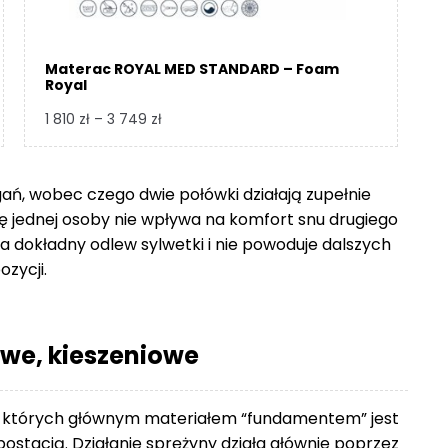
Materac ROYAL MED STANDARD – Foam
Royal
Zakres
1 810
zł
–
3 749
zł
cen:
od
1
gań, wobec czego dwie połówki działają zupełnie
810 zł
się jednej osoby nie wpływa na komfort snu drugiego
do
 dokładny odlew sylwetki i nie powoduje dalszych
3
ozycji.
749 zł
we, kieszeniowe
 których głównym materiałem “fundamentem” jest
ostacią. Działanie sprężyny działa głównie poprzez