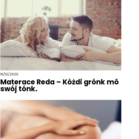
16/12/2020
Materace Reda – Kòżdi grónk mô
swój tónk.