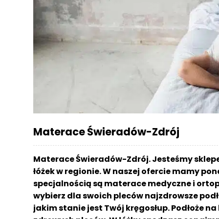
r
a
c
e
Ł
ó
ż
k
a
M
Materace Świeradów-Zdrój
a
t
e
Materace Świeradów-Zdrój. Jesteśmy skle
r
łóżek w regionie. W naszej ofercie mamy pon
a
specjalnością są materace medyczne i ortop
c
a
wybierz dla swoich pleców najzdrowsze podł
jakim stanie jest Twój kręgosłup. Podłoże n
K