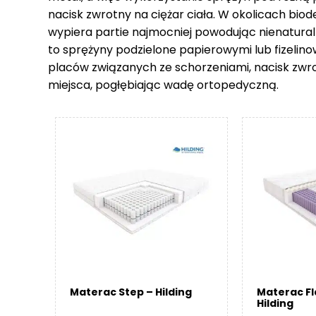
nacisk zwrotny na ciężar ciała. W okolicach biod
wypiera partie najmocniej powodując nienatural
to sprężyny podzielone papierowymi lub fizelin
placów związanych ze schorzeniami, nacisk zwr
miejsca, pogłębiając wadę ortopedyczną.
Materac Step – Hilding
Materac F
Hilding