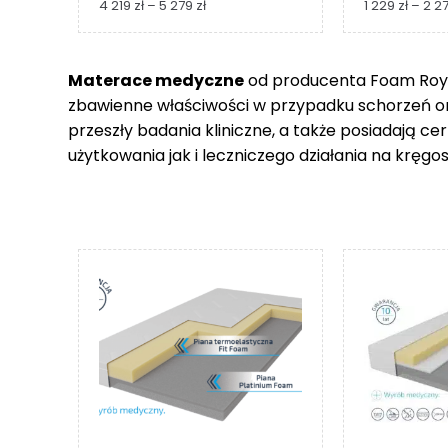
Zakres
4 219
zł
–
5 279
zł
1 229
zł
–
2 2
cen:
od
4
Materace medyczne
od producenta Foam Royal
219 zł
zbawienne właściwości w przypadku schorzeń 
do
5
przeszły badania kliniczne, a także posiadają c
279 zł
użytkowania jak i leczniczego działania na kręgos