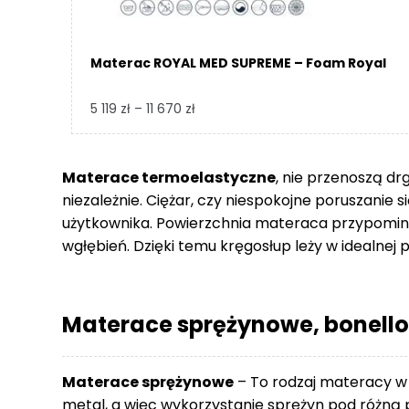
Materac ROYAL MED SUPREME – Foam Royal
Zakres
5 119
zł
–
11 670
zł
cen:
od
5
Materace termoelastyczne
, nie przenoszą dr
119 zł
niezależnie. Ciężar, czy niespokojne poruszanie 
do
użytkownika. Powierzchnia materaca przypomina
11
wgłębień. Dzięki temu kręgosłup leży w idealnej p
670 zł
Materace sprężynowe, bonello
Materace sprężynowe
– To rodzaj materacy w
metal, a więc wykorzystanie sprężyn pod różną p