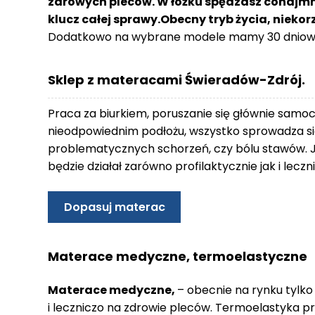
zdrowych pleców. W łóżku spędzasz conajmnie
o
klucz całej sprawy.Obecny tryb życia, nieko
n
Dodatkowo na wybrane modele mamy 30 dniowy
t
a
k
Sklep z materacami Świeradów-Zdrój.
t
B
Praca za biurkiem, poruszanie się głównie samo
l
nieodpowiednim podłożu, wszystko sprowadza się
o
problematycznych schorzeń, czy bólu stawów. 
g
będzie działał zarówno profilaktycznie jak i lec
W
Y
Dopasuj materac
P
R
Z
Materace medyczne, termoelastyczne
E
D
Materace medyczne,
– obecnie na rynku tylko
A
i leczniczo na zdrowie pleców. Termoelastyka p
Ż