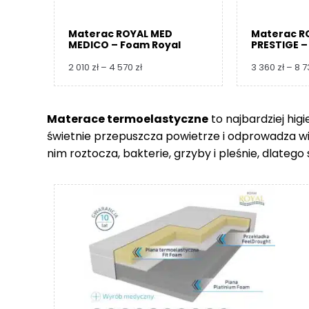
Materac ROYAL MED
Materac R
MEDICO – Foam Royal
PRESTIGE –
Zakres
2 010
zł
–
4 570
zł
3 360
zł
–
8 
cen:
od
2
Materace termoelastyczne
to najbardziej hig
010 zł
świetnie przepuszcza powietrze i odprowadza wilgo
do
4
nim roztocza, bakterie, grzyby i pleśnie, dlate
570 zł