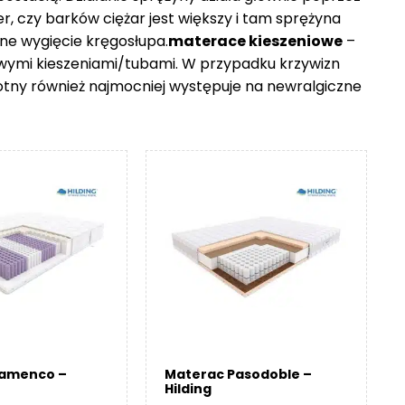
er, czy barków ciężar jest większy i tam sprężyna
ne wygięcie kręgosłupa.
materace kieszeniowe
–
owymi kieszeniami/tubami. W przypadku krzywizn
otny również najmocniej występuje na newralgiczne
lamenco –
Materac Pasodoble –
Hilding