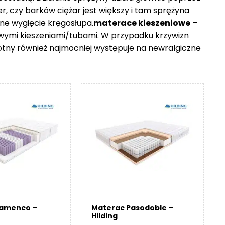
er, czy barków ciężar jest większy i tam sprężyna
ne wygięcie kręgosłupa.
materace kieszeniowe
–
owymi kieszeniami/tubami. W przypadku krzywizn
otny również najmocniej występuje na newralgiczne
lamenco –
Materac Pasodoble –
Hilding