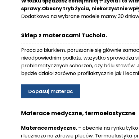
W łóżku spędzasz conajmniej ⅓ życia i to wła
o
sprawy.Obecny tryb życia, niekorzystnie wp
n
Dodatkowo na wybrane modele mamy 30 dniowy
t
a
k
Sklep z materacami Tuchola.
t
B
Praca za biurkiem, poruszanie się głównie samo
l
nieodpowiednim podłożu, wszystko sprowadza się
o
problematycznych schorzeń, czy bólu stawów. 
g
będzie działał zarówno profilaktycznie jak i lec
W
Y
Dopasuj materac
P
R
Z
Materace medyczne, termoelastyczne
E
D
Materace medyczne,
– obecnie na rynku tylko
A
i leczniczo na zdrowie pleców. Termoelastyka p
Ż