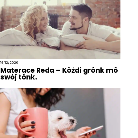
16/12/2020
Materace Reda – Kòżdi grónk mô
swój tónk.