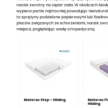
nacisk zwrotny na ciężar ciała. W okolicach biod
wypiera partie najmocniej powodując nienatural
to sprężyny podzielone papierowymi lub fizelin
placów związanych ze schorzeniami, nacisk zwr
miejsca, pogłębiając wadę ortopedyczną.
Materac Step – Hilding
Materac F
Hilding