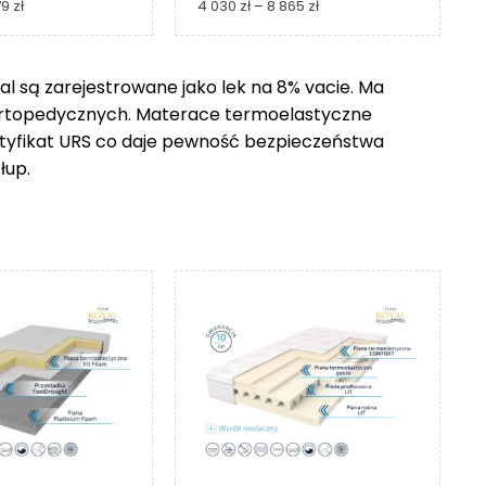
Zakres
Zakres
79
zł
4 030
zł
–
8 865
zł
cen:
cen:
od
od
1
4
 są zarejestrowane jako lek na 8% vacie. Ma
229 zł
030 zł
ortopedycznych. Materace termoelastyczne
do
do
2
8
ertyfikat URS co daje pewność bezpieczeństwa
279 zł
865 zł
łup.