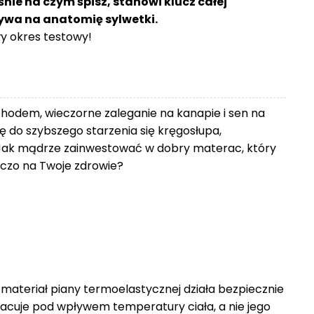
śnie na czym śpisz, stanowi klucz całej
ływa na anatomię sylwetki.
 okres testowy!
chodem, wieczorne zaleganie na kanapie i sen na
 do szybszego starzenia się kręgosłupa,
Jak mądrze zainwestować w dobry materac, który
zniczo na Twoje zdrowie?
 materiał piany termoelastycznej działa bezpiecznie
racuje pod wpływem temperatury ciała, a nie jego