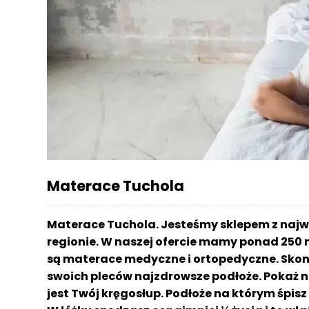
r
a
c
e
Ł
ó
ż
k
a
M
Materace Tuchola
a
t
e
Materace Tuchola. Jesteśmy sklepem z naj
r
regionie. W naszej ofercie mamy ponad 250 
a
są materace medyczne i ortopedyczne. Skont
c
a
swoich pleców najzdrowsze podłoże. Pokaż n
jest Twój kręgosłup. Podłoże na którym śpi
K