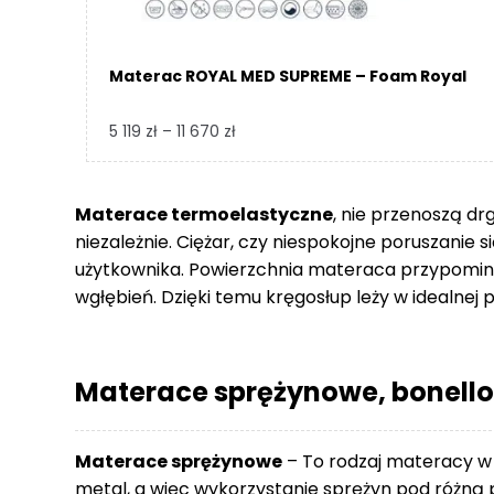
Materac ROYAL MED SUPREME – Foam Royal
Zakres
5 119
zł
–
11 670
zł
cen:
od
5
Materace termoelastyczne
, nie przenoszą dr
119 zł
niezależnie. Ciężar, czy niespokojne poruszanie 
do
użytkownika. Powierzchnia materaca przypomina
11
wgłębień. Dzięki temu kręgosłup leży w idealnej p
670 zł
Materace sprężynowe, bonello
Materace sprężynowe
– To rodzaj materacy w
metal, a więc wykorzystanie sprężyn pod różną p