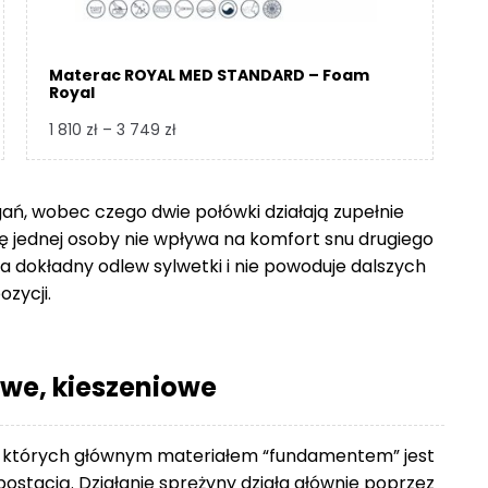
Materac ROYAL MED STANDARD – Foam
Royal
Zakres
1 810
zł
–
3 749
zł
cen:
od
1
gań, wobec czego dwie połówki działają zupełnie
810 zł
się jednej osoby nie wpływa na komfort snu drugiego
do
 dokładny odlew sylwetki i nie powoduje dalszych
3
ozycji.
749 zł
we, kieszeniowe
 których głównym materiałem “fundamentem” jest
ostacią. Działanie sprężyny działa głównie poprzez