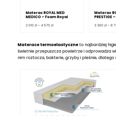
Materac ROYAL MED
Materac R
MEDICO – Foam Royal
PRESTIGE –
Zakres
2 010
zł
–
4 570
zł
3 360
zł
–
8 
cen:
od
2
Materace termoelastyczne
to najbardziej hig
010 zł
świetnie przepuszcza powietrze i odprowadza wilgo
do
4
nim roztocza, bakterie, grzyby i pleśnie, dlate
570 zł