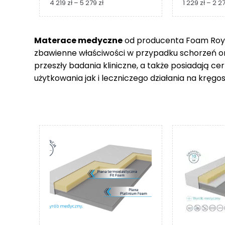
Zakres
4 219
zł
–
5 279
zł
1 229
zł
–
2 2
cen:
od
4
Materace medyczne
od producenta Foam Royal
219 zł
zbawienne właściwości w przypadku schorzeń 
do
5
przeszły badania kliniczne, a także posiadają c
279 zł
użytkowania jak i leczniczego działania na kręgos