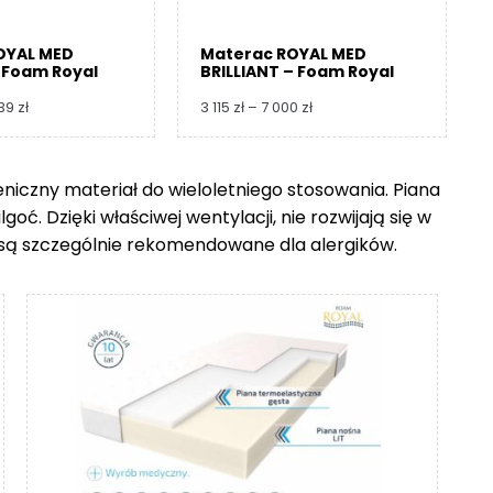
OYAL MED
Materac ROYAL MED
 Foam Royal
BRILLIANT – Foam Royal
Zakres
Zakres
739
zł
3 115
zł
–
7 000
zł
cen:
cen:
od
od
3
3
ieniczny materiał do wieloletniego stosowania. Piana
360 zł
115 zł
ć. Dzięki właściwej wentylacji, nie rozwijają się w
do
do
8
7
go są szczególnie rekomendowane dla alergików.
739 zł
000 zł