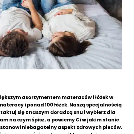
większym asortymentem materaców i łóżek w
materacy i ponad 100 łóżek. Naszą specjalnością
aktuj się z naszym doradcą snu i wybierz dla
am na czym śpisz, a powiemy Ci w jakim stanie
sz stanowi niebagatelny aspekt zdrowych pleców.