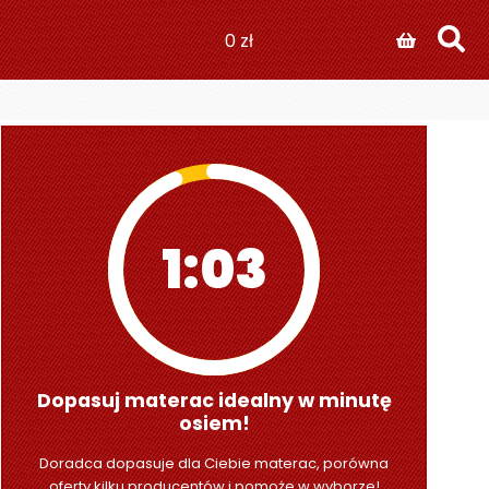
0
zł
1:01
Dopasuj materac idealny w minutę
osiem!
Doradca dopasuje dla Ciebie materac, porówna
oferty kilku producentów i pomoże w wyborze!