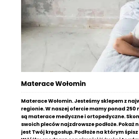
r
a
c
e
Ł
ó
ż
k
a
M
Materace Wołomin
a
t
e
Materace Wołomin. Jesteśmy sklepem z naj
r
regionie. W naszej ofercie mamy ponad 250 
a
są materace medyczne i ortopedyczne. Skont
c
a
swoich pleców najzdrowsze podłoże. Pokaż n
jest Twój kręgosłup. Podłoże na którym śpi
K