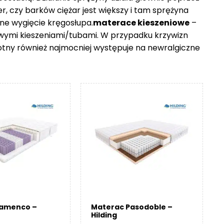
er, czy barków ciężar jest większy i tam sprężyna
ne wygięcie kręgosłupa.
materace kieszeniowe
–
owymi kieszeniami/tubami. W przypadku krzywizn
otny również najmocniej występuje na newralgiczne
lamenco –
Materac Pasodoble –
Hilding