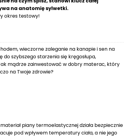
śnie na czym śpisz, stanowi klucz całej
ływa na anatomię sylwetki.
 okres testowy!
chodem, wieczorne zaleganie na kanapie i sen na
 do szybszego starzenia się kręgosłupa,
Jak mądrze zainwestować w dobry materac, który
zniczo na Twoje zdrowie?
 materiał piany termoelastycznej działa bezpiecznie
racuje pod wpływem temperatury ciała, a nie jego