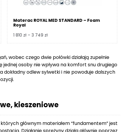
Materac ROYAL MED STANDARD – Foam
Royal
Zakres
1 810
zł
–
3 749
zł
cen:
od
1
gań, wobec czego dwie połówki działają zupełnie
810 zł
się jednej osoby nie wpływa na komfort snu drugiego
do
 dokładny odlew sylwetki i nie powoduje dalszych
3
ozycji.
749 zł
we, kieszeniowe
 których głównym materiałem “fundamentem” jest
ostacią. Działanie sprężyny działa głównie poprzez