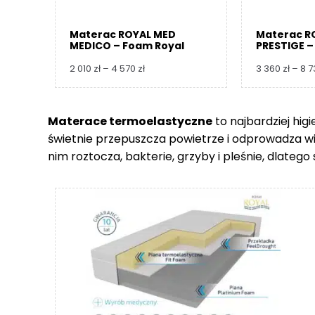
Materac ROYAL MED
Materac R
MEDICO – Foam Royal
PRESTIGE –
Zakres
2 010
zł
–
4 570
zł
3 360
zł
–
8 
cen:
od
2
Materace termoelastyczne
to najbardziej hig
010 zł
świetnie przepuszcza powietrze i odprowadza wilgo
do
4
nim roztocza, bakterie, grzyby i pleśnie, dlate
570 zł