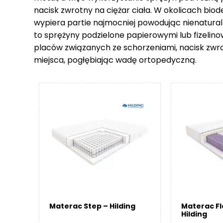
nacisk zwrotny na ciężar ciała. W okolicach biod
wypiera partie najmocniej powodując nienatural
to sprężyny podzielone papierowymi lub fizelin
placów związanych ze schorzeniami, nacisk zwr
miejsca, pogłębiając wadę ortopedyczną.
Materac Step – Hilding
Materac F
Hilding