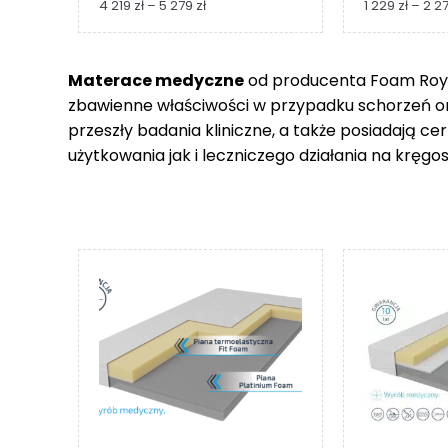
Zakres
4 219
zł
–
5 279
zł
1 229
zł
–
2 2
cen:
od
4
Materace medyczne
od producenta Foam Royal
219 zł
zbawienne właściwości w przypadku schorzeń 
do
5
przeszły badania kliniczne, a także posiadają c
279 zł
użytkowania jak i leczniczego działania na kręgos