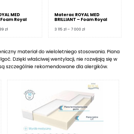
OYAL MED
Materac ROYAL MED
 Foam Royal
BRILLIANT – Foam Royal
Zakres
Zakres
739
zł
3 115
zł
–
7 000
zł
cen:
cen:
od
od
3
3
ieniczny materiał do wieloletniego stosowania. Piana
360 zł
115 zł
ć. Dzięki właściwej wentylacji, nie rozwijają się w
do
do
8
7
go są szczególnie rekomendowane dla alergików.
739 zł
000 zł