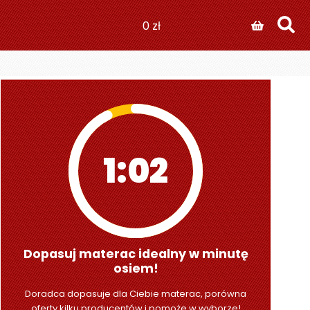
0
zł
1:01
Dopasuj materac idealny w minutę
osiem!
Doradca dopasuje dla Ciebie materac, porówna
oferty kilku producentów i pomoże w wyborze!