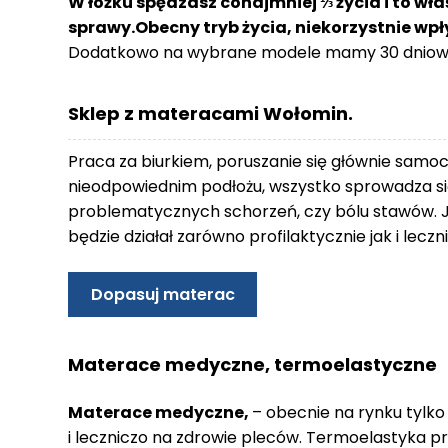
W łóżku spędzasz conajmniej ⅓ życia i to wła
o
sprawy.Obecny tryb życia, niekorzystnie wp
n
Dodatkowo na wybrane modele mamy 30 dniowy
t
a
k
Sklep z materacami Wołomin.
t
B
Praca za biurkiem, poruszanie się głównie samo
l
nieodpowiednim podłożu, wszystko sprowadza się
o
problematycznych schorzeń, czy bólu stawów. 
g
będzie działał zarówno profilaktycznie jak i lec
W
Y
Dopasuj materac
P
R
Z
Materace medyczne, termoelastyczne
E
D
Materace medyczne,
– obecnie na rynku tylko
A
i leczniczo na zdrowie pleców. Termoelastyka p
Ż