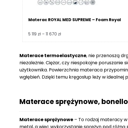
Materac ROYAL MED SUPREME – Foam Royal
Zakres
5 119
zł
–
11 670
zł
cen:
od
5
Materace termoelastyczne
, nie przenoszą dr
119 zł
niezależnie. Ciężar, czy niespokojne poruszanie 
do
użytkownika. Powierzchnia materaca przypomina
11
wgłębień. Dzięki temu kręgosłup leży w idealnej p
670 zł
Materace sprężynowe, bonello
Materace sprężynowe
– To rodzaj materacy w
metal, a więc wykorzystanie sprężyn pod różną p