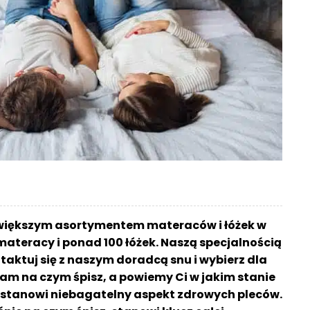
większym asortymentem materaców i łóżek w
materacy i ponad 100 łóżek. Naszą specjalnością
aktuj się z naszym doradcą snu i wybierz dla
am na czym śpisz, a powiemy Ci w jakim stanie
sz stanowi niebagatelny aspekt zdrowych pleców.