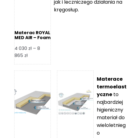
jak i leczniczego działania na
kręgosłup.
Materac ROYAL
MED AIR – Foam
Royal
4 030
zł
–
8
Zakres
865
zł
cen:
od
4
Materace
030 zł
termoelast
do
yczne
to
8
najbardziej
865 zł
higieniczny
materiał do
wieloletnieg
o