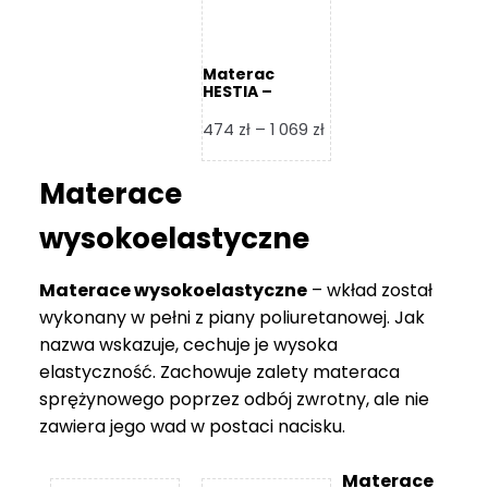
Materac
HESTIA –
Frankhauer
Zakres
474
zł
–
1 069
zł
cen:
od
Materace
474 zł
do
wysokoelastyczne
1
069 zł
Materace wysokoelastyczne
– wkład został
wykonany w pełni z piany poliuretanowej. Jak
nazwa wskazuje, cechuje je wysoka
elastyczność. Zachowuje zalety materaca
sprężynowego poprzez odbój zwrotny, ale nie
zawiera jego wad w postaci nacisku.
Materace