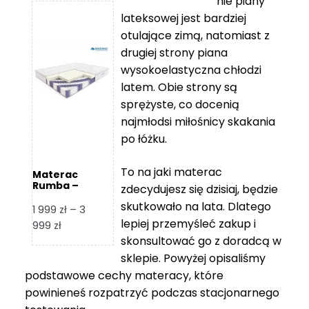
nie piany
3
5
lateksowej jest bardziej
212 zł
119 zł
otulające zimą, natomiast z
do
do
drugiej strony piana
7
11
wysokoelastyczna chłodzi
839 zł
670 zł
latem. Obie strony są
sprężyste, co docenią
najmłodsi miłośnicy skakania
po łóżku.
To na jaki materac
Materac
Rumba –
zdecydujesz się dzisiaj, będzie
Hilding
skutkowało na lata. Dlatego
1 999
zł
–
3
lepiej przemyśleć zakup i
Zakres
999
zł
skonsultować go z doradcą w
cen:
od
sklepie. Powyżej opisaliśmy
1
podstawowe cechy materacy, które
999 zł
powinieneś rozpatrzyć podczas stacjonarnego
do