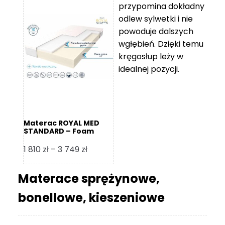
przypomina dokładny
5
odlew sylwetki i nie
119 zł
powoduje dalszych
do
wgłębień. Dzięki temu
11
kręgosłup leży w
670 zł
idealnej pozycji.
Materac ROYAL MED
STANDARD – Foam
Royal
Zakres
1 810
zł
–
3 749
zł
cen:
od
Materace sprężynowe,
1
bonellowe, kieszeniowe
810 zł
do
3