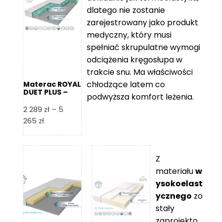
109 zł
5
dlatego nie zostanie
365 zł
zarejestrowany jako produkt
medyczny, który musi
spełniać skrupulatne wymogi
odciążenia kręgosłupa w
trakcie snu. Ma właściwości
chłodzące latem co
Materac ROYAL
DUET PLUS –
podwyższa komfort leżenia.
Foam Royal
2 289
zł
–
5
Zakres
265
zł
cen:
od
2
Z
289 zł
materiału
w
do
ysokoelast
5
ycznego
zo
265 zł
stały
zaprojekto