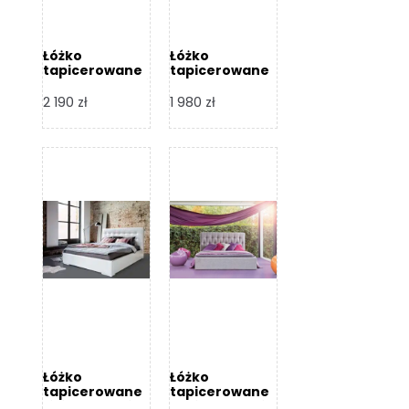
Łóżko
Łóżko
tapicerowane
tapicerowane
Arezzo – Dormi
Largo – Dormi
Design
Design
2 190
zł
1 980
zł
Łóżko
Łóżko
tapicerowane
tapicerowane
Livia – Dormi
Katia – Dormi