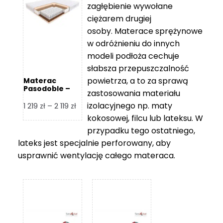
zagłębienie wywołane
459 zł
ciężarem drugiej
osoby. Materace sprężynowe
w odróżnieniu do innych
modeli podłoża cechuje
słabsza przepuszczalność
powietrza, a to za sprawą
Materac
Pasodoble –
zastosowania materiału
Hilding
izolacyjnego np. maty
Zakres
1 219
zł
–
2 119
zł
cen:
kokosowej, filcu lub lateksu. W
od
przypadku tego ostatniego,
1
lateks jest specjalnie perforowany, aby
219 zł
usprawnić wentylację całego materaca.
do
2
119 zł