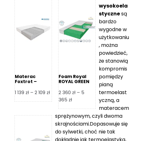
wysokoela
styczne
są
bardzo
wygodne w
użytkowaniu
, można
powiedzieć,
że stanowią
kompromis
pomiędzy
Materac
Foam Royal
Foxtrot –
ROYAL GREEN
pianą
Hilding
Materac
piankowy
termoelast
Zakres
1 139
zł
–
2 109
zł
2 360
zł
–
5
cen:
Zakres
365
zł
yczną, a
od
cen:
materacem
1
od
sprężynowym, czyli dwoma
139 zł
2
skrajnościami.Dopasowuje się
do
360 zł
do sylwetki, choć nie tak
2
do
dokładnie jak termoelastyka,