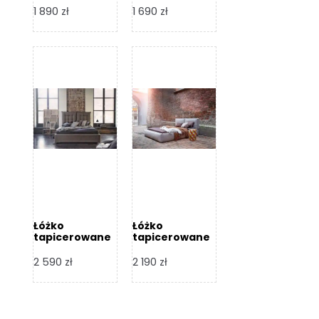
Design
Design
1 890
zł
1 690
zł
Łóżko
Łóżko
tapicerowane
tapicerowane
Flex – Dormi
Bari – Dormi
Design
Design
2 590
zł
2 190
zł