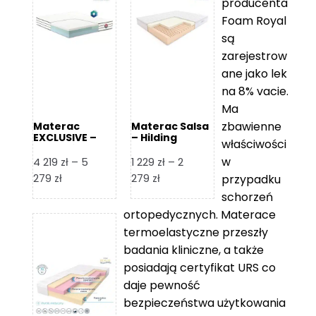
producenta
Foam Royal
są
zarejestrow
ane jako lek
na 8% vacie.
Ma
zbawienne
Materac
Materac Salsa
EXCLUSIVE –
– Hilding
właściwości
Senactive
w
4 219
zł
–
5
1 229
zł
–
2
Zakres
Zakres
279
zł
279
zł
przypadku
cen:
cen:
schorzeń
od
od
ortopedycznych. Materace
4
1
termoelastyczne przeszły
219 zł
229 zł
badania kliniczne, a także
do
do
posiadają certyfikat URS co
5
2
daje pewność
279 zł
279 zł
bezpieczeństwa użytkowania