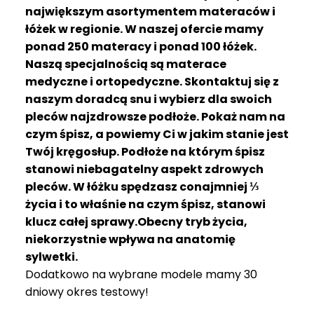
R
największym asortymentem materaców i
A
łóżek w regionie. W naszej ofercie mamy
C
ponad 250 materacy i ponad 100 łóżek.
E
Naszą specjalnością są materace
medyczne i ortopedyczne. Skontaktuj się z
Ł
Ó
naszym doradcą snu i wybierz dla swoich
Ż
pleców najzdrowsze podłoże. Pokaż nam na
K
czym śpisz, a powiemy Ci w jakim stanie jest
A
Twój kręgosłup. Podłoże na którym śpisz
stanowi niebagatelny aspekt zdrowych
M
pleców. W łóżku spędzasz conajmniej ⅓
A
T
życia i to właśnie na czym śpisz, stanowi
E
klucz całej sprawy.Obecny tryb życia,
R
niekorzystnie wpływa na anatomię
A
sylwetki.
C
Dodatkowo na wybrane modele mamy 30
A
dniowy okres testowy!
K