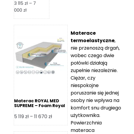
3 115
zł
–
7
Zakres
000
zł
cen:
od
3
Materace
115 zł
termoelastyczne
,
do
nie przenoszą drgań,
7
wobec czego dwie
000 zł
połówki działają
zupełnie niezależnie.
Ciężar, czy
niespokojne
poruszanie się jednej
osoby nie wpływa na
Materac ROYAL MED
SUPREME – Foam Royal
komfort snu drugiego
użytkownika.
Zakres
5 119
zł
–
11 670
zł
Powierzchnia
cen:
materaca
od