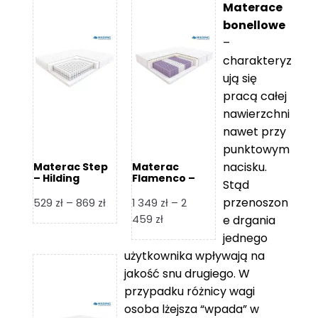
Materace
bonellowe
–
charakteryz
ują się
pracą całej
nawierzchni
nawet przy
punktowym
nacisku.
Materac Step
Materac
– Hilding
Flamenco –
Stąd
Hilding
przenoszon
Zakres
529
zł
–
869
zł
1 349
zł
–
2
cen:
Zakres
459
zł
e drgania
od
cen:
jednego
529 zł
od
użytkownika wpływają na
do
1
jakość snu drugiego. W
869 zł
349 zł
przypadku różnicy wagi
do
osoba lżejsza “wpada” w
2