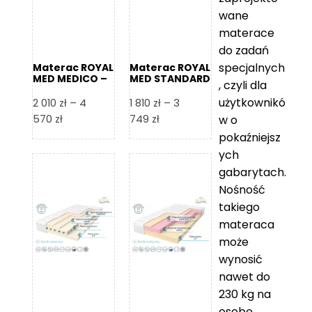
wane
materace
do zadań
specjalnych
Materac ROYAL
Materac ROYAL
MED MEDICO –
MED STANDARD
, czyli dla
Foam Royal
– Foam Royal
użytkownikó
2 010
zł
–
4
1 810
zł
–
3
Zakres
Zakres
570
zł
749
zł
w o
cen:
cen:
pokaźniejsz
od
od
ych
2
1
gabarytach.
010 zł
810 zł
Nośność
do
do
takiego
4
3
materaca
570 zł
749 zł
może
wynosić
nawet do
230 kg na
osobę,