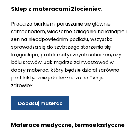
O
Sklep z materacami Złocieniec.
N
T
Praca za biurkiem, poruszanie się głównie
A
K
samochodem, wieczorne zaleganie na kanapie i
T
sen na nieodpowiednim podłożu, wszystko
sprowadza się do szybszego starzenia się
B
kręgosłupa, problematycznych schorzeń, czy
L
bólu stawów. Jak mądrze zainwestować w
O
G
dobry materac, który będzie działał zarówno
profilaktycznie jak i leczniczo na Twoje
W
zdrowie?
Y
P
R
Dopasuj materac
Z
E
D
Materace medyczne, termoelastyczne
A
Ż