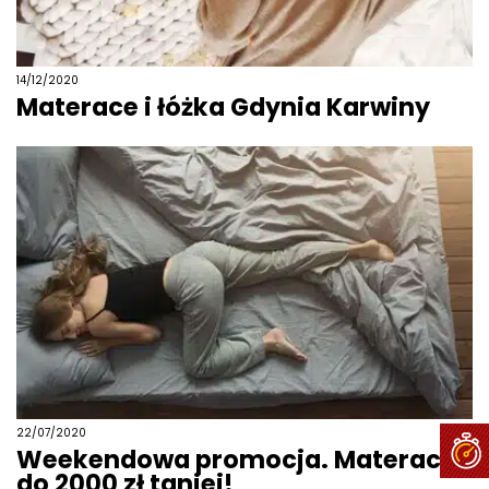
14/12/2020
Materace i łóżka Gdynia Karwiny
22/07/2020
Weekendowa promocja. Materace
do 2000 zł taniej!