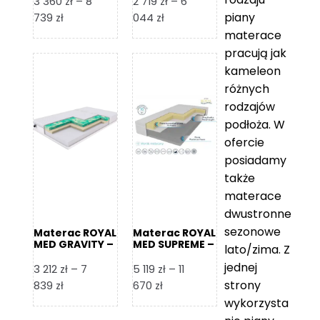
3 360
zł
–
8
2 719
zł
–
6
piany
Zakres
Zakres
739
zł
044
zł
cen:
cen:
materace
od
od
pracują jak
3
2
kameleon
360 zł
719 zł
różnych
do
do
rodzajów
8
6
podłoża. W
739 zł
044 zł
ofercie
posiadamy
także
materace
dwustronne
sezonowe
Materac ROYAL
Materac ROYAL
MED GRAVITY –
MED SUPREME –
lato/zima. Z
Foam Royal
Foam Royal
jednej
3 212
zł
–
7
5 119
zł
–
11
strony
Zakres
Zakres
839
zł
670
zł
cen:
cen:
wykorzysta
od
od