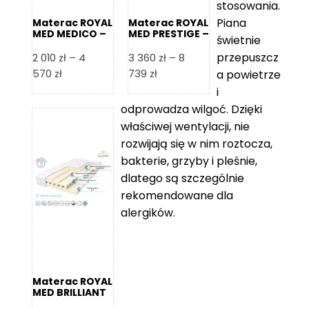
stosowania.
Piana
Materac ROYAL
Materac ROYAL
MED MEDICO –
MED PRESTIGE –
świetnie
Foam Royal
Foam Royal
przepuszcz
2 010
zł
–
4
3 360
zł
–
8
Zakres
Zakres
570
zł
739
zł
a powietrze
cen:
cen:
i
od
od
odprowadza wilgoć. Dzięki
2
3
właściwej wentylacji, nie
010 zł
360 zł
rozwijają się w nim roztocza,
do
do
bakterie, grzyby i pleśnie,
4
8
dlatego są szczególnie
570 zł
739 zł
rekomendowane dla
alergików.
Materac ROYAL
MED BRILLIANT
– Foam Royal