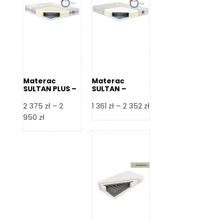
Materac
Materac
SULTAN PLUS –
SULTAN –
Senactive
Senactive
Zakres
2 375
zł
–
2
1 361
zł
–
2 352
zł
Zakres
cen:
950
zł
cen:
od
od
1
2
361 zł
375 zł
do
do
2
2
352 zł
950 zł