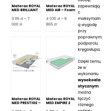
zapewniają
Materac ROYAL
Materac ROYAL
MED BRILLIANT
MED AIR – Foam
c
– Foam Royal
Royal
maksymaln
3 115
zł
–
7
4 030
zł
–
8
Zakres
Zakres
000
zł
865
zł
ą wygodę
cen:
cen:
przy
od
od
poprawnym
3
4
podparciu
115 zł
030 zł
kręgosłupa.
do
do
7
8
Dzięki temu,
000 zł
865 zł
że w
wykonaniu
wysokoela
stycznym
można
łączyć
Materac ROYAL
Materac ROYAL
MED PRESTIGE –
MED EMPIRE 2
różnego
Foam Royal
rodzaju