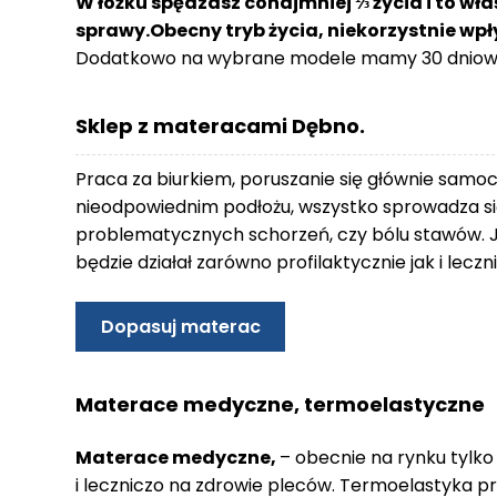
W łóżku spędzasz conajmniej ⅓ życia i to wła
o
sprawy.Obecny tryb życia, niekorzystnie wp
n
Dodatkowo na wybrane modele mamy 30 dniowy
t
a
k
Sklep z materacami Dębno.
t
B
Praca za biurkiem, poruszanie się głównie samo
l
nieodpowiednim podłożu, wszystko sprowadza się
o
problematycznych schorzeń, czy bólu stawów. 
g
będzie działał zarówno profilaktycznie jak i lec
W
Y
Dopasuj materac
P
R
Z
Materace medyczne, termoelastyczne
E
D
Materace medyczne,
– obecnie na rynku tylko
A
i leczniczo na zdrowie pleców. Termoelastyka p
Ż