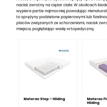
nacisk zwrotny na ciężar ciała. W okolicach biod
wypiera partie najmocniej powodując nienatural
to sprężyny podzielone papierowymi lub fizelin
placów związanych ze schorzeniami, nacisk zwr
miejsca, pogłębiając wadę ortopedyczną.
Materac Step – Hilding
Materac F
Hilding