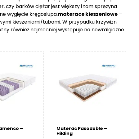
er, czy barków ciężar jest większy i tam sprężyna
ne wygięcie kręgosłupa.
materace kieszeniowe
–
owymi kieszeniami/tubami. W przypadku krzywizn
otny również najmocniej występuje na newralgiczne
lamenco –
Materac Pasodoble –
Hilding