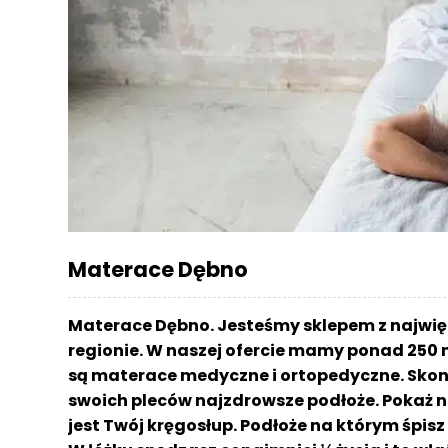
r
a
c
e
Ł
ó
ż
k
a
M
Materace Dębno
a
t
e
Materace Dębno. Jesteśmy sklepem z najwi
r
regionie. W naszej ofercie mamy ponad 250 
a
są materace medyczne i ortopedyczne. Skont
c
a
swoich pleców najzdrowsze podłoże. Pokaż n
jest Twój kręgosłup. Podłoże na którym śpi
K