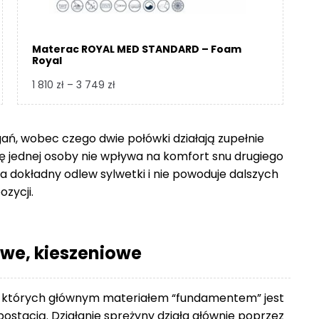
Materac ROYAL MED STANDARD – Foam
Royal
Zakres
1 810
zł
–
3 749
zł
cen:
od
1
gań, wobec czego dwie połówki działają zupełnie
810 zł
się jednej osoby nie wpływa na komfort snu drugiego
do
 dokładny odlew sylwetki i nie powoduje dalszych
3
ozycji.
749 zł
we, kieszeniowe
 których głównym materiałem “fundamentem” jest
ostacią. Działanie sprężyny działa głównie poprzez