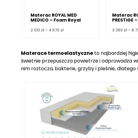
Materac ROYAL MED
Materac R
MEDICO – Foam Royal
PRESTIGE –
Zakres
2 010
zł
–
4 570
zł
3 360
zł
–
8 
cen:
od
2
Materace termoelastyczne
to najbardziej hig
010 zł
świetnie przepuszcza powietrze i odprowadza wilgo
do
4
nim roztocza, bakterie, grzyby i pleśnie, dlate
570 zł