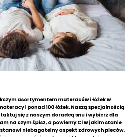
ększym asortymentem materaców i łóżek w
materacy i ponad 100 łóżek. Naszą specjalnością
aktuj się z naszym doradcą snu i wybierz dla
am na czym śpisz, a powiemy Ci w jakim stanie
sz stanowi niebagatelny aspekt zdrowych pleców.