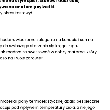
śnie na czym śpisz, stanowi klucz całej
ływa na anatomię sylwetki.
 okres testowy!
chodem, wieczorne zaleganie na kanapie i sen na
 do szybszego starzenia się kręgosłupa,
Jak mądrze zainwestować w dobry materac, który
zniczo na Twoje zdrowie?
 materiał piany termoelastycznej działa bezpiecznie
racuje pod wpływem temperatury ciała, a nie jego