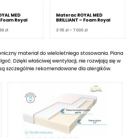
OYAL MED
Materac ROYAL MED
 Foam Royal
BRILLIANT – Foam Royal
Zakres
Zakres
739
zł
3 115
zł
–
7 000
zł
cen:
cen:
od
od
3
3
ieniczny materiał do wieloletniego stosowania. Piana
360 zł
115 zł
ć. Dzięki właściwej wentylacji, nie rozwijają się w
do
do
8
7
go są szczególnie rekomendowane dla alergików.
739 zł
000 zł