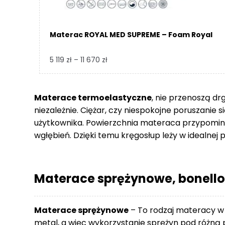
Materac ROYAL MED SUPREME – Foam Royal
Zakres
5 119
zł
–
11 670
zł
cen:
od
5
Materace termoelastyczne
, nie przenoszą dr
119 zł
niezależnie. Ciężar, czy niespokojne poruszanie 
do
użytkownika. Powierzchnia materaca przypomina
11
wgłębień. Dzięki temu kręgosłup leży w idealnej p
670 zł
Materace sprężynowe, bonello
Materace sprężynowe
– To rodzaj materacy w
metal, a więc wykorzystanie sprężyn pod różną p