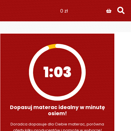
0
zł
1:01
Dopasuj materac idealny w minutę
osiem!
Doradca dopasuje dla Ciebie materac, porówna
oferty kilku producentów i pomoże w wyborze!