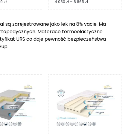
Zakres
Zakres
79
zł
4 030
zł
–
8 865
zł
cen:
cen:
od
od
1
4
 są zarejestrowane jako lek na 8% vacie. Ma
229 zł
030 zł
ortopedycznych. Materace termoelastyczne
do
do
2
8
ertyfikat URS co daje pewność bezpieczeństwa
279 zł
865 zł
łup.