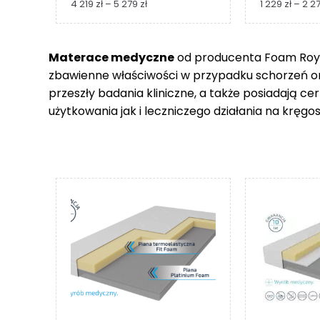
Zakres
4 219
zł
–
5 279
zł
1 229
zł
–
2 2
cen:
od
4
Materace medyczne
od producenta Foam Royal
219 zł
zbawienne właściwości w przypadku schorzeń 
do
5
przeszły badania kliniczne, a także posiadają c
279 zł
użytkowania jak i leczniczego działania na kręgos