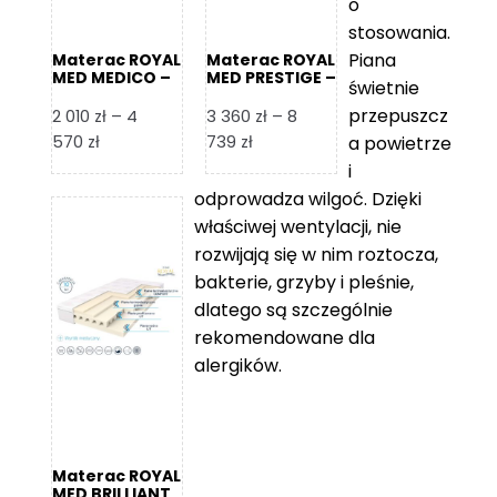
o
stosowania.
Piana
Materac ROYAL
Materac ROYAL
MED MEDICO –
MED PRESTIGE –
świetnie
Foam Royal
Foam Royal
przepuszcz
2 010
zł
–
4
3 360
zł
–
8
Zakres
Zakres
570
zł
739
zł
a powietrze
cen:
cen:
i
od
od
odprowadza wilgoć. Dzięki
2
3
właściwej wentylacji, nie
010 zł
360 zł
rozwijają się w nim roztocza,
do
do
bakterie, grzyby i pleśnie,
4
8
dlatego są szczególnie
570 zł
739 zł
rekomendowane dla
alergików.
Materac ROYAL
MED BRILLIANT