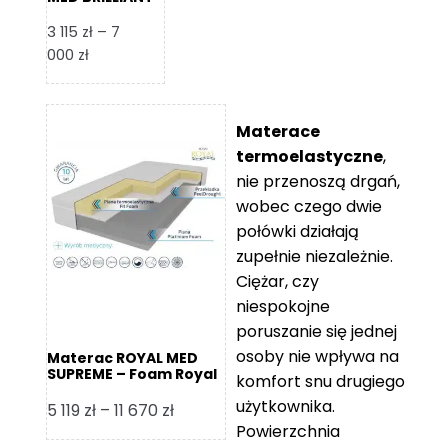
– Foam Royal
3 115
zł
–
7
Zakres
000
zł
cen:
od
3
Materace
115 zł
termoelastyczne
,
do
nie przenoszą drgań,
7
wobec czego dwie
000 zł
połówki działają
zupełnie niezależnie.
Ciężar, czy
niespokojne
poruszanie się jednej
osoby nie wpływa na
Materac ROYAL MED
SUPREME – Foam Royal
komfort snu drugiego
użytkownika.
Zakres
5 119
zł
–
11 670
zł
Powierzchnia
cen: