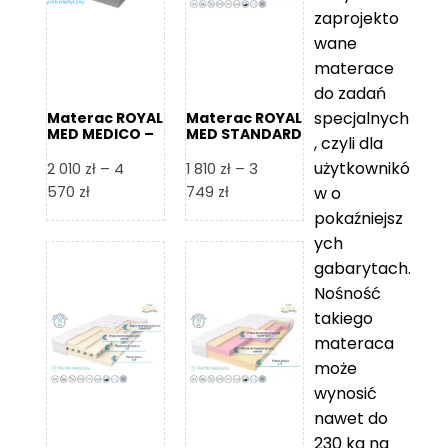
zaprojekto
wane
materace
do zadań
specjalnych
Materac ROYAL
Materac ROYAL
MED MEDICO –
MED STANDARD
, czyli dla
Foam Royal
– Foam Royal
użytkownikó
2 010
zł
–
4
1 810
zł
–
3
Zakres
Zakres
570
zł
749
zł
w o
cen:
cen:
pokaźniejsz
od
od
ych
2
1
gabarytach.
010 zł
810 zł
Nośność
do
do
takiego
4
3
materaca
570 zł
749 zł
może
wynosić
nawet do
230 kg na