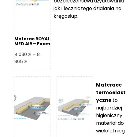
bezpieczeństwa użytkowania
jak i leczniczego działania na
kręgosłup.
Materac ROYAL
MED AIR – Foam
Royal
4 030
zł
–
8
Zakres
865
zł
cen:
od
4
Materace
030 zł
termoelast
do
yczne
to
8
najbardziej
865 zł
higieniczny
materiał do
wieloletnieg