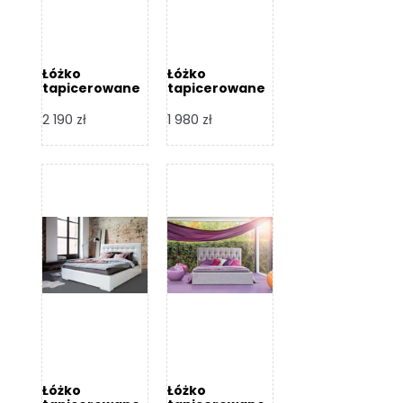
Łóżko
Łóżko
tapicerowane
tapicerowane
Arezzo – Dormi
Largo – Dormi
Design
Design
2 190
zł
1 980
zł
Łóżko
Łóżko