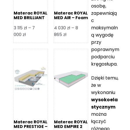
osobę,
zapewniają
Materac ROYAL
Materac ROYAL
MED BRILLIANT
MED AIR – Foam
c
– Foam Royal
Royal
maksymaln
3 115
zł
–
7
4 030
zł
–
8
Zakres
Zakres
000
zł
865
zł
ą wygodę
cen:
cen:
przy
od
od
poprawnym
3
4
podparciu
115 zł
030 zł
kręgosłupa.
do
do
7
8
Dzięki temu,
000 zł
865 zł
że w
wykonaniu
wysokoela
stycznym
można
łączyć
Materac ROYAL
Materac ROYAL
MED PRESTIGE –
MED EMPIRE 2
różnego