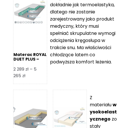
2
do
dokładnie jak termoelastyka,
109 zł
5
dlatego nie zostanie
365 zł
zarejestrowany jako produkt
medyczny, który musi
spełniać skrupulatne wymogi
odciążenia kręgosłupa w
trakcie snu. Ma właściwości
chłodzące latem co
Materac ROYAL
DUET PLUS –
podwyższa komfort leżenia.
Foam Royal
2 289
zł
–
5
Zakres
265
zł
cen:
od
2
Z
289 zł
materiału
w
do
ysokoelast
5
ycznego
zo
265 zł
stały