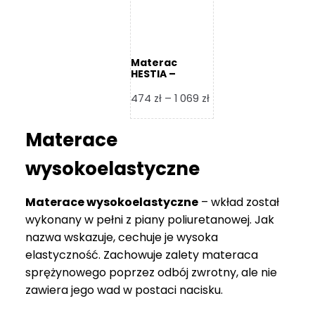
Materac
HESTIA –
Frankhauer
Zakres
474
zł
–
1 069
zł
cen:
od
Materace
474 zł
do
wysokoelastyczne
1
069 zł
Materace wysokoelastyczne
– wkład został
wykonany w pełni z piany poliuretanowej. Jak
nazwa wskazuje, cechuje je wysoka
elastyczność. Zachowuje zalety materaca
sprężynowego poprzez odbój zwrotny, ale nie
zawiera jego wad w postaci nacisku.