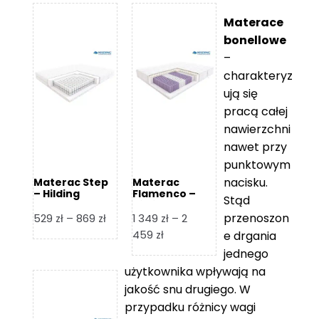
Materace
bonellowe
–
charakteryz
ują się
pracą całej
nawierzchni
nawet przy
punktowym
nacisku.
Materac Step
Materac
– Hilding
Flamenco –
Stąd
Hilding
przenoszon
Zakres
529
zł
–
869
zł
1 349
zł
–
2
cen:
Zakres
459
zł
e drgania
od
cen:
jednego
529 zł
od
użytkownika wpływają na
do
1
jakość snu drugiego. W
869 zł
349 zł
przypadku różnicy wagi
do