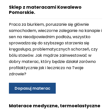
O
Sklep z materacami Kowalewo
N
Pomorskie.
T
A
Praca za biurkiem, poruszanie się głównie
K
T
samochodem, wieczorne zaleganie na kanapie i
sen na nieodpowiednim podłożu, wszystko
B
sprowadza się do szybszego starzenia się
L
kręgosłupa, problematycznych schorzeń, czy
O
bólu stawów. Jak mądrze zainwestować w
G
dobry materac, który będzie działał zarówno
W
profilaktycznie jak i leczniczo na Twoje
Y
zdrowie?
P
R
Z
Dopasuj materac
E
D
A
Materace medyczne, termoelastyczne
Ż