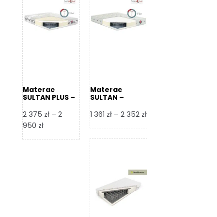
Materac
Materac
SULTAN PLUS –
SULTAN –
Senactive
Senactive
Zakres
2 375
zł
–
2
1 361
zł
–
2 352
zł
Zakres
cen:
950
zł
cen:
od
od
1
2
361 zł
375 zł
do
do
2
2
352 zł
950 zł