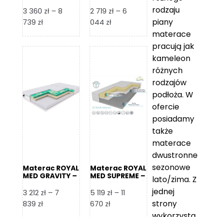
Foam Royal
rodzaju
3 360
zł
–
8
2 719
zł
–
6
piany
Zakres
Zakres
739
zł
044
zł
cen:
cen:
materace
od
od
pracują jak
3
2
kameleon
360 zł
719 zł
różnych
do
do
rodzajów
8
6
podłoża. W
739 zł
044 zł
ofercie
posiadamy
także
materace
dwustronne
sezonowe
Materac ROYAL
Materac ROYAL
MED GRAVITY –
MED SUPREME –
lato/zima. Z
Foam Royal
Foam Royal
jednej
3 212
zł
–
7
5 119
zł
–
11
strony
Zakres
Zakres
839
zł
670
zł
cen:
cen:
wykorzysta