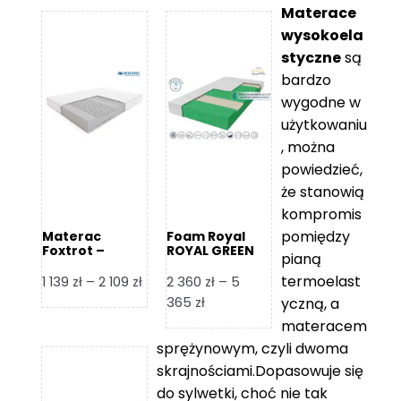
Materace
wysokoela
styczne
są
bardzo
wygodne w
użytkowaniu
, można
powiedzieć,
że stanowią
kompromis
pomiędzy
Materac
Foam Royal
Foxtrot –
ROYAL GREEN
pianą
Hilding
Materac
piankowy
termoelast
Zakres
1 139
zł
–
2 109
zł
2 360
zł
–
5
cen:
Zakres
365
zł
yczną, a
od
cen:
materacem
1
od
sprężynowym, czyli dwoma
139 zł
2
skrajnościami.Dopasowuje się
do
360 zł
do sylwetki, choć nie tak