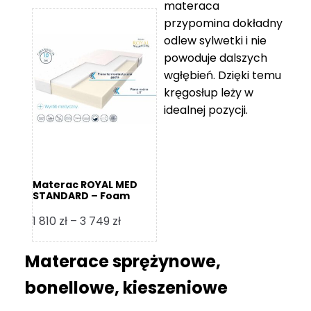
materaca
od
przypomina dokładny
5
odlew sylwetki i nie
119 zł
powoduje dalszych
do
wgłębień. Dzięki temu
11
kręgosłup leży w
670 zł
idealnej pozycji.
Materac ROYAL MED
STANDARD – Foam
Royal
Zakres
1 810
zł
–
3 749
zł
cen:
od
Materace sprężynowe,
1
bonellowe, kieszeniowe
810 zł
do