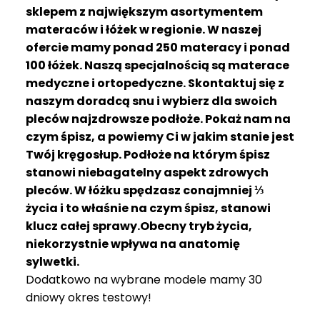
R
sklepem z największym asortymentem
A
materaców i łóżek w regionie. W naszej
C
ofercie mamy ponad 250 materacy i ponad
E
100 łóżek. Naszą specjalnością są materace
medyczne i ortopedyczne. Skontaktuj się z
Ł
Ó
naszym doradcą snu i wybierz dla swoich
Ż
pleców najzdrowsze podłoże. Pokaż nam na
K
czym śpisz, a powiemy Ci w jakim stanie jest
A
Twój kręgosłup. Podłoże na którym śpisz
stanowi niebagatelny aspekt zdrowych
M
pleców. W łóżku spędzasz conajmniej ⅓
A
T
życia i to właśnie na czym śpisz, stanowi
E
klucz całej sprawy.Obecny tryb życia,
R
niekorzystnie wpływa na anatomię
A
sylwetki.
C
Dodatkowo na wybrane modele mamy 30
A
dniowy okres testowy!
K