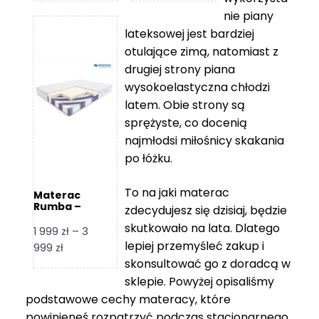
od
od
nie piany
3
5
lateksowej jest bardziej
212 zł
119 zł
otulające zimą, natomiast z
do
do
drugiej strony piana
7
11
wysokoelastyczna chłodzi
839 zł
670 zł
latem. Obie strony są
sprężyste, co docenią
najmłodsi miłośnicy skakania
po łóżku.
To na jaki materac
Materac
Rumba –
zdecydujesz się dzisiaj, będzie
Hilding
skutkowało na lata. Dlatego
1 999
zł
–
3
lepiej przemyśleć zakup i
Zakres
999
zł
skonsultować go z doradcą w
cen:
od
sklepie. Powyżej opisaliśmy
1
podstawowe cechy materacy, które
999 zł
powinieneś rozpatrzyć podczas stacjonarnego