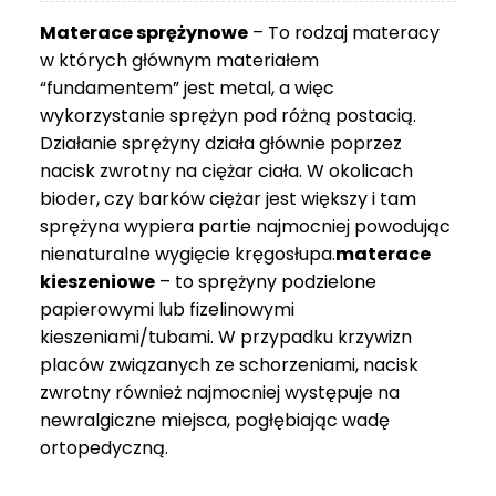
3
Materace sprężynowe
– To rodzaj materacy
749 zł
w których głównym materiałem
“fundamentem” jest metal, a więc
wykorzystanie sprężyn pod różną postacią.
Działanie sprężyny działa głównie poprzez
nacisk zwrotny na ciężar ciała. W okolicach
bioder, czy barków ciężar jest większy i tam
sprężyna wypiera partie najmocniej powodując
nienaturalne wygięcie kręgosłupa.
materace
kieszeniowe
– to sprężyny podzielone
papierowymi lub fizelinowymi
kieszeniami/tubami. W przypadku krzywizn
placów związanych ze schorzeniami, nacisk
zwrotny również najmocniej występuje na
newralgiczne miejsca, pogłębiając wadę
ortopedyczną.