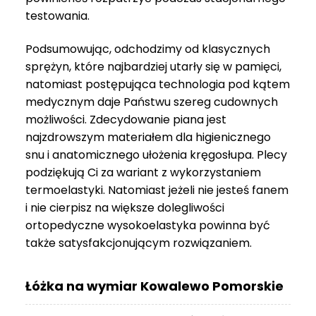
do
testowania.
3
999 zł
Podsumowując, odchodzimy od klasycznych
sprężyn, które najbardziej utarły się w pamięci,
natomiast postępująca technologia pod kątem
medycznym daje Państwu szereg cudownych
możliwości. Zdecydowanie piana jest
najzdrowszym materiałem dla higienicznego
snu i anatomicznego ułożenia kręgosłupa. Plecy
podziękują Ci za wariant z wykorzystaniem
termoelastyki. Natomiast jeżeli nie jesteś fanem
i nie cierpisz na większe dolegliwości
ortopedyczne wysokoelastyka powinna być
także satysfakcjonującym rozwiązaniem.
Łóżka na wymiar Kowalewo Pomorskie