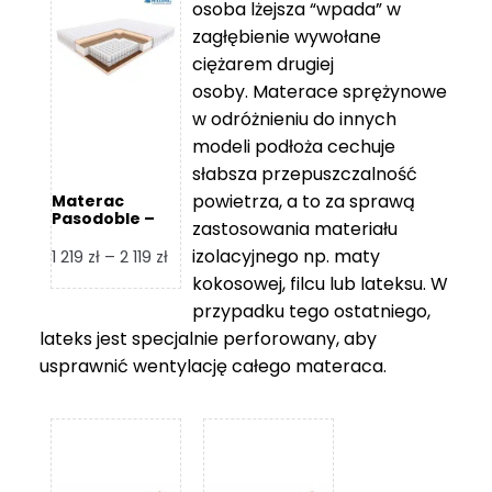
osoba lżejsza “wpada” w
2
zagłębienie wywołane
459 zł
ciężarem drugiej
osoby. Materace sprężynowe
w odróżnieniu do innych
modeli podłoża cechuje
słabsza przepuszczalność
powietrza, a to za sprawą
Materac
Pasodoble –
zastosowania materiału
Hilding
izolacyjnego np. maty
Zakres
1 219
zł
–
2 119
zł
cen:
kokosowej, filcu lub lateksu. W
od
przypadku tego ostatniego,
1
lateks jest specjalnie perforowany, aby
219 zł
usprawnić wentylację całego materaca.
do
2
119 zł