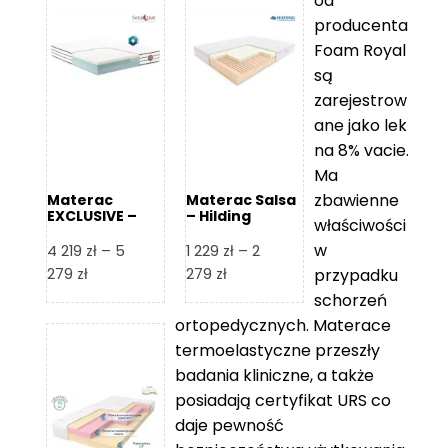
od
producenta
Foam Royal
są
zarejestrow
ane jako lek
na 8% vacie.
Ma
zbawienne
Materac
Materac Salsa
EXCLUSIVE –
– Hilding
właściwości
Senactive
w
4 219
zł
–
5
1 229
zł
–
2
Zakres
Zakres
279
zł
279
zł
przypadku
cen:
cen:
schorzeń
od
od
ortopedycznych. Materace
4
1
termoelastyczne przeszły
219 zł
229 zł
badania kliniczne, a także
do
do
posiadają certyfikat URS co
5
2
daje pewność
279 zł
279 zł