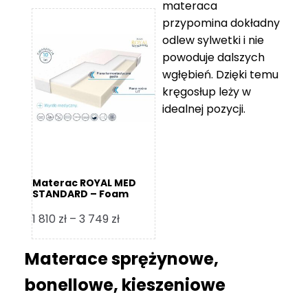
materaca
od
przypomina dokładny
5
odlew sylwetki i nie
119 zł
powoduje dalszych
do
wgłębień. Dzięki temu
11
kręgosłup leży w
670 zł
idealnej pozycji.
Materac ROYAL MED
STANDARD – Foam
Royal
Zakres
1 810
zł
–
3 749
zł
cen:
od
Materace sprężynowe,
1
bonellowe, kieszeniowe
810 zł
do