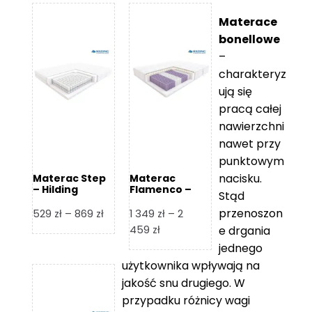
Materace
bonellowe
–
charakteryz
ują się
pracą całej
nawierzchni
nawet przy
punktowym
nacisku.
Materac Step
Materac
– Hilding
Flamenco –
Stąd
Hilding
przenoszon
Zakres
529
zł
–
869
zł
1 349
zł
–
2
cen:
Zakres
459
zł
e drgania
od
cen:
jednego
529 zł
od
użytkownika wpływają na
do
1
jakość snu drugiego. W
869 zł
349 zł
przypadku różnicy wagi
do