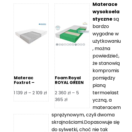
Materace
wysokoela
styczne
są
bardzo
wygodne w
użytkowaniu
, można
powiedzieć,
że stanowią
kompromis
pomiędzy
Materac
Foam Royal
Foxtrot –
ROYAL GREEN
pianą
Hilding
Materac
piankowy
termoelast
Zakres
1 139
zł
–
2 109
zł
2 360
zł
–
5
cen:
Zakres
365
zł
yczną, a
od
cen:
materacem
1
od
sprężynowym, czyli dwoma
139 zł
2
skrajnościami.Dopasowuje się
do
360 zł
do sylwetki, choć nie tak