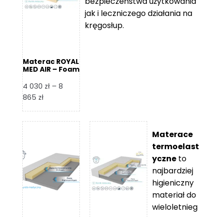
bezpieczeństwa użytkowania
jak i leczniczego działania na
kręgosłup.
Materac ROYAL
MED AIR – Foam
Royal
4 030
zł
–
8
Zakres
865
zł
cen:
od
4
Materace
030 zł
termoelast
do
yczne
to
8
najbardziej
865 zł
higieniczny
materiał do
wieloletnieg