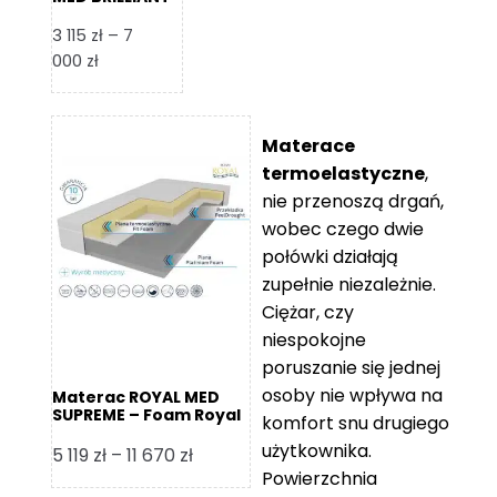
– Foam Royal
3 115
zł
–
7
Zakres
000
zł
cen:
od
3
Materace
115 zł
termoelastyczne
,
do
nie przenoszą drgań,
7
wobec czego dwie
000 zł
połówki działają
zupełnie niezależnie.
Ciężar, czy
niespokojne
poruszanie się jednej
osoby nie wpływa na
Materac ROYAL MED
SUPREME – Foam Royal
komfort snu drugiego
użytkownika.
Zakres
5 119
zł
–
11 670
zł
Powierzchnia
cen: