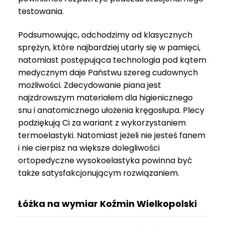
do
testowania.
3
999 zł
Podsumowując, odchodzimy od klasycznych
sprężyn, które najbardziej utarły się w pamięci,
natomiast postępująca technologia pod kątem
medycznym daje Państwu szereg cudownych
możliwości. Zdecydowanie piana jest
najzdrowszym materiałem dla higienicznego
snu i anatomicznego ułożenia kręgosłupa. Plecy
podziękują Ci za wariant z wykorzystaniem
termoelastyki. Natomiast jeżeli nie jesteś fanem
i nie cierpisz na większe dolegliwości
ortopedyczne wysokoelastyka powinna być
także satysfakcjonującym rozwiązaniem.
Łóżka na wymiar Koźmin Wielkopolski