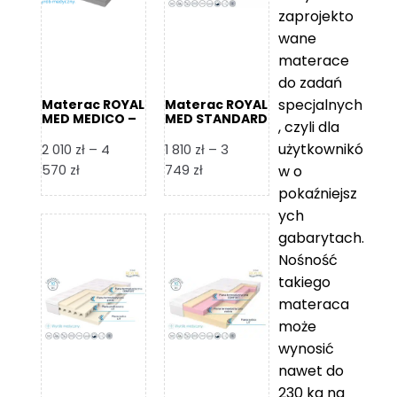
zaprojekto
wane
materace
do zadań
specjalnych
Materac ROYAL
Materac ROYAL
MED MEDICO –
MED STANDARD
, czyli dla
Foam Royal
– Foam Royal
użytkownikó
2 010
zł
–
4
1 810
zł
–
3
Zakres
Zakres
570
zł
749
zł
w o
cen:
cen:
pokaźniejsz
od
od
ych
2
1
gabarytach.
010 zł
810 zł
Nośność
do
do
takiego
4
3
materaca
570 zł
749 zł
może
wynosić
nawet do
230 kg na