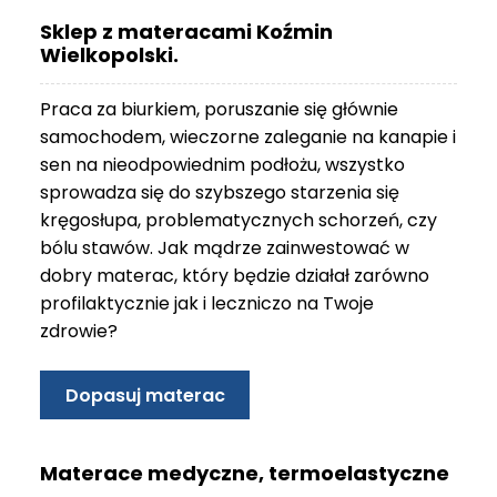
O
Sklep z materacami Koźmin
N
Wielkopolski.
T
A
Praca za biurkiem, poruszanie się głównie
K
T
samochodem, wieczorne zaleganie na kanapie i
sen na nieodpowiednim podłożu, wszystko
B
sprowadza się do szybszego starzenia się
L
kręgosłupa, problematycznych schorzeń, czy
O
bólu stawów. Jak mądrze zainwestować w
G
dobry materac, który będzie działał zarówno
W
profilaktycznie jak i leczniczo na Twoje
Y
zdrowie?
P
R
Z
Dopasuj materac
E
D
A
Materace medyczne, termoelastyczne
Ż