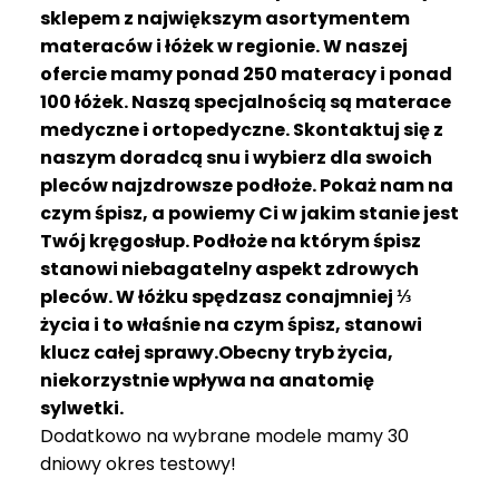
R
sklepem z największym asortymentem
A
materaców i łóżek w regionie. W naszej
C
ofercie mamy ponad 250 materacy i ponad
E
100 łóżek. Naszą specjalnością są materace
medyczne i ortopedyczne. Skontaktuj się z
Ł
Ó
naszym doradcą snu i wybierz dla swoich
Ż
pleców najzdrowsze podłoże. Pokaż nam na
K
czym śpisz, a powiemy Ci w jakim stanie jest
A
Twój kręgosłup. Podłoże na którym śpisz
stanowi niebagatelny aspekt zdrowych
M
pleców. W łóżku spędzasz conajmniej ⅓
A
T
życia i to właśnie na czym śpisz, stanowi
E
klucz całej sprawy.Obecny tryb życia,
R
niekorzystnie wpływa na anatomię
A
sylwetki.
C
Dodatkowo na wybrane modele mamy 30
A
dniowy okres testowy!
K