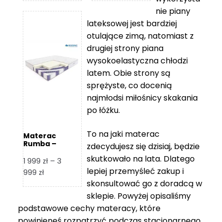
od
od
nie piany
3
5
lateksowej jest bardziej
212 zł
119 zł
otulające zimą, natomiast z
do
do
drugiej strony piana
7
11
wysokoelastyczna chłodzi
839 zł
670 zł
latem. Obie strony są
sprężyste, co docenią
najmłodsi miłośnicy skakania
po łóżku.
To na jaki materac
Materac
Rumba –
zdecydujesz się dzisiaj, będzie
Hilding
skutkowało na lata. Dlatego
1 999
zł
–
3
lepiej przemyśleć zakup i
Zakres
999
zł
skonsultować go z doradcą w
cen:
od
sklepie. Powyżej opisaliśmy
1
podstawowe cechy materacy, które
999 zł
powinieneś rozpatrzyć podczas stacjonarnego