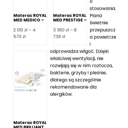
o
stosowania.
Piana
Materac ROYAL
Materac ROYAL
MED MEDICO –
MED PRESTIGE –
świetnie
Foam Royal
Foam Royal
przepuszcz
2 010
zł
–
4
3 360
zł
–
8
Zakres
Zakres
570
zł
739
zł
a powietrze
cen:
cen:
i
od
od
odprowadza wilgoć. Dzięki
2
3
właściwej wentylacji, nie
010 zł
360 zł
rozwijają się w nim roztocza,
do
do
bakterie, grzyby i pleśnie,
4
8
dlatego są szczególnie
570 zł
739 zł
rekomendowane dla
alergików.
Materac ROYAL
MED BRILLIANT