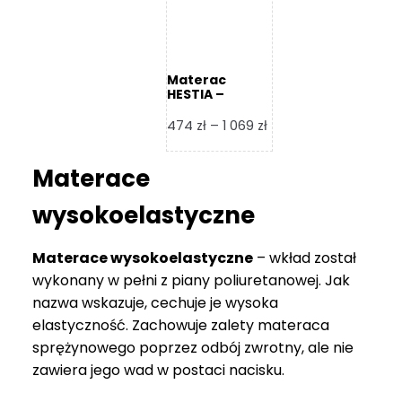
Materac
HESTIA –
Frankhauer
Zakres
474
zł
–
1 069
zł
cen:
od
Materace
474 zł
do
wysokoelastyczne
1
069 zł
Materace wysokoelastyczne
– wkład został
wykonany w pełni z piany poliuretanowej. Jak
nazwa wskazuje, cechuje je wysoka
elastyczność. Zachowuje zalety materaca
sprężynowego poprzez odbój zwrotny, ale nie
zawiera jego wad w postaci nacisku.