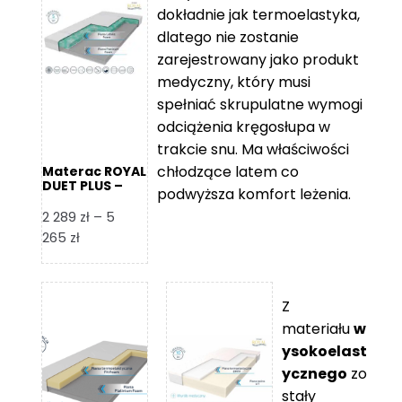
2
do
dokładnie jak termoelastyka,
109 zł
5
dlatego nie zostanie
365 zł
zarejestrowany jako produkt
medyczny, który musi
spełniać skrupulatne wymogi
odciążenia kręgosłupa w
trakcie snu. Ma właściwości
chłodzące latem co
Materac ROYAL
DUET PLUS –
podwyższa komfort leżenia.
Foam Royal
2 289
zł
–
5
Zakres
265
zł
cen:
od
2
Z
289 zł
materiału
w
do
ysokoelast
5
ycznego
zo
265 zł
stały