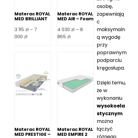
osobę,
zapewniają
Materac ROYAL
Materac ROYAL
MED BRILLIANT
MED AIR – Foam
c
– Foam Royal
Royal
maksymaln
3 115
zł
–
7
4 030
zł
–
8
Zakres
Zakres
000
zł
865
zł
ą wygodę
cen:
cen:
przy
od
od
poprawnym
3
4
podparciu
115 zł
030 zł
kręgosłupa.
do
do
7
8
Dzięki temu,
000 zł
865 zł
że w
wykonaniu
wysokoela
stycznym
można
łączyć
Materac ROYAL
Materac ROYAL
MED PRESTIGE –
MED EMPIRE 2
różnego