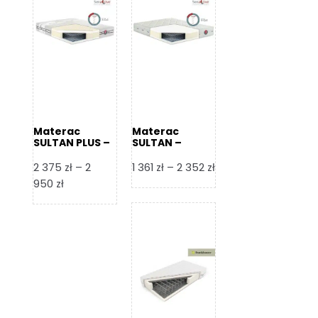
Materac
Materac
SULTAN PLUS –
SULTAN –
Senactive
Senactive
Zakres
2 375
zł
–
2
1 361
zł
–
2 352
zł
Zakres
cen:
950
zł
cen:
od
od
1
2
361 zł
375 zł
do
do
2
2
352 zł
950 zł