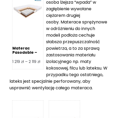
osoba lżejsza “wpada” w
2
zagłębienie wywołane
459 zł
ciężarem drugiej
osoby. Materace sprężynowe
w odróżnieniu do innych
modeli podłoża cechuje
słabsza przepuszczalność
powietrza, a to za sprawą
Materac
Pasodoble –
zastosowania materiału
Hilding
izolacyjnego np. maty
Zakres
1 219
zł
–
2 119
zł
cen:
kokosowej, filcu lub lateksu. W
od
przypadku tego ostatniego,
1
lateks jest specjalnie perforowany, aby
219 zł
usprawnić wentylację całego materaca.
do
2
119 zł