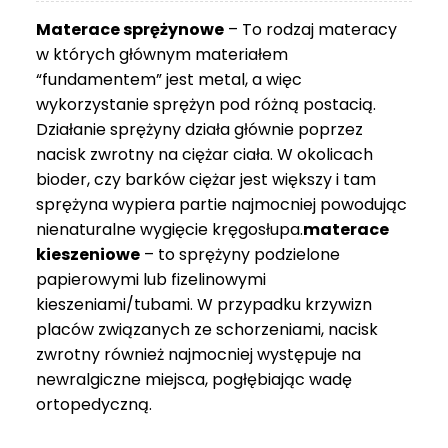
3
Materace sprężynowe
– To rodzaj materacy
749 zł
w których głównym materiałem
“fundamentem” jest metal, a więc
wykorzystanie sprężyn pod różną postacią.
Działanie sprężyny działa głównie poprzez
nacisk zwrotny na ciężar ciała. W okolicach
bioder, czy barków ciężar jest większy i tam
sprężyna wypiera partie najmocniej powodując
nienaturalne wygięcie kręgosłupa.
materace
kieszeniowe
– to sprężyny podzielone
papierowymi lub fizelinowymi
kieszeniami/tubami. W przypadku krzywizn
placów związanych ze schorzeniami, nacisk
zwrotny również najmocniej występuje na
newralgiczne miejsca, pogłębiając wadę
ortopedyczną.