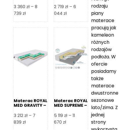
Foam Royal
rodzaju
3 360
zł
–
8
2 719
zł
–
6
piany
Zakres
Zakres
739
zł
044
zł
cen:
cen:
materace
od
od
pracują jak
3
2
kameleon
360 zł
719 zł
różnych
do
do
rodzajów
8
6
podłoża. W
739 zł
044 zł
ofercie
posiadamy
także
materace
dwustronne
sezonowe
Materac ROYAL
Materac ROYAL
MED GRAVITY –
MED SUPREME –
lato/zima. Z
Foam Royal
Foam Royal
jednej
3 212
zł
–
7
5 119
zł
–
11
strony
Zakres
Zakres
839
zł
670
zł
cen:
cen:
wykorzysta