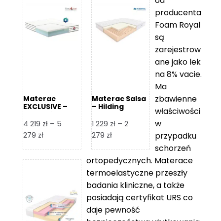
od
producenta
Foam Royal
są
zarejestrow
ane jako lek
na 8% vacie.
Ma
zbawienne
Materac
Materac Salsa
EXCLUSIVE –
– Hilding
właściwości
Senactive
w
4 219
zł
–
5
1 229
zł
–
2
Zakres
Zakres
279
zł
279
zł
przypadku
cen:
cen:
schorzeń
od
od
ortopedycznych. Materace
4
1
termoelastyczne przeszły
219 zł
229 zł
badania kliniczne, a także
do
do
posiadają certyfikat URS co
5
2
daje pewność
279 zł
279 zł