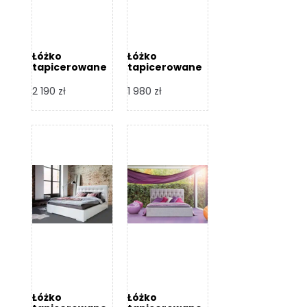
Łóżko
Łóżko
tapicerowane
tapicerowane
Arezzo – Dormi
Largo – Dormi
Design
Design
2 190
zł
1 980
zł
Łóżko
Łóżko