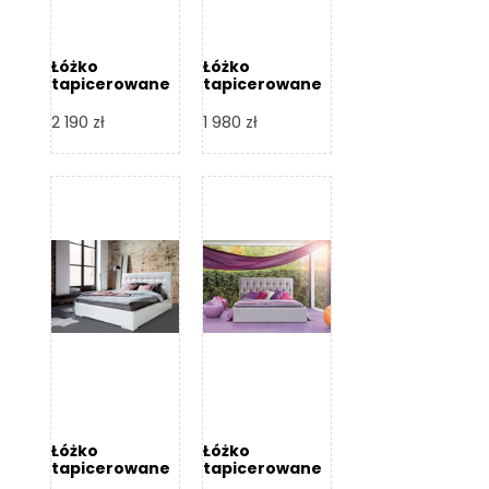
Łóżko
Łóżko
tapicerowane
tapicerowane
Arezzo – Dormi
Largo – Dormi
Design
Design
2 190
zł
1 980
zł
Łóżko
Łóżko
tapicerowane
tapicerowane
Livia – Dormi
Katia – Dormi