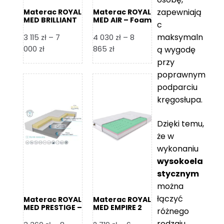
zapewniają
Materac ROYAL
Materac ROYAL
MED BRILLIANT
MED AIR – Foam
c
– Foam Royal
Royal
maksymaln
3 115
zł
–
7
4 030
zł
–
8
Zakres
Zakres
000
zł
865
zł
ą wygodę
cen:
cen:
przy
od
od
poprawnym
3
4
podparciu
115 zł
030 zł
kręgosłupa.
do
do
7
8
Dzięki temu,
000 zł
865 zł
że w
wykonaniu
wysokoela
stycznym
można
łączyć
Materac ROYAL
Materac ROYAL
MED PRESTIGE –
MED EMPIRE 2
różnego
Foam Royal
rodzaju