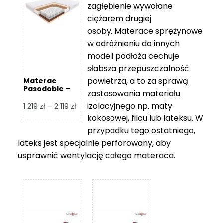
zagłębienie wywołane
459 zł
ciężarem drugiej
osoby. Materace sprężynowe
w odróżnieniu do innych
modeli podłoża cechuje
słabsza przepuszczalność
powietrza, a to za sprawą
Materac
Pasodoble –
zastosowania materiału
Hilding
izolacyjnego np. maty
Zakres
1 219
zł
–
2 119
zł
cen:
kokosowej, filcu lub lateksu. W
od
przypadku tego ostatniego,
1
lateks jest specjalnie perforowany, aby
219 zł
usprawnić wentylację całego materaca.
do
2
119 zł