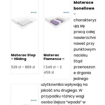
Materace
bonellowe
–
charakteryz
ują się
pracą całej
nawierzchni
nawet przy
punktowym
nacisku.
Materac Step
Materac
– Hilding
Flamenco –
Stąd
Hilding
przenoszon
Zakres
529
zł
–
869
zł
1 349
zł
–
2
cen:
Zakres
459
zł
e drgania
od
cen:
jednego
529 zł
od
użytkownika wpływają na
do
1
jakość snu drugiego. W
869 zł
349 zł
przypadku różnicy wagi
do
osoba lżejsza “wpada” w
2