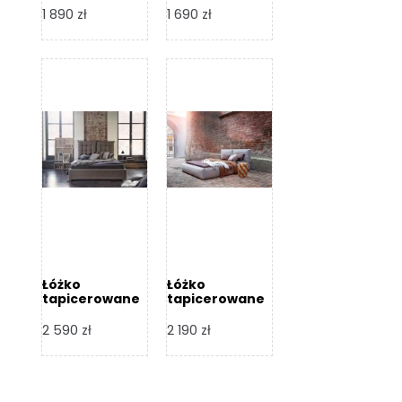
Design
Design
1 890
zł
1 690
zł
Łóżko
Łóżko
tapicerowane
tapicerowane
Flex – Dormi
Bari – Dormi
Design
Design
2 590
zł
2 190
zł