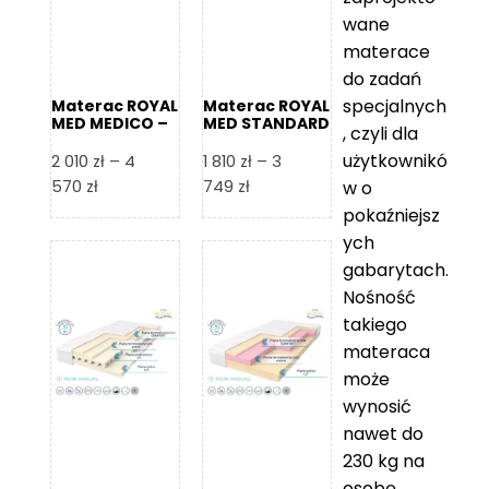
wane
materace
do zadań
specjalnych
Materac ROYAL
Materac ROYAL
MED MEDICO –
MED STANDARD
, czyli dla
Foam Royal
– Foam Royal
użytkownikó
2 010
zł
–
4
1 810
zł
–
3
Zakres
Zakres
570
zł
749
zł
w o
cen:
cen:
pokaźniejsz
od
od
ych
2
1
gabarytach.
010 zł
810 zł
Nośność
do
do
takiego
4
3
materaca
570 zł
749 zł
może
wynosić
nawet do
230 kg na
osobę,