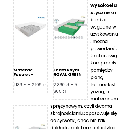
wysokoela
styczne
są
bardzo
wygodne w
użytkowaniu
, można
powiedzieć,
że stanowią
kompromis
pomiędzy
Materac
Foam Royal
Foxtrot –
ROYAL GREEN
pianą
Hilding
Materac
piankowy
termoelast
Zakres
1 139
zł
–
2 109
zł
2 360
zł
–
5
cen:
Zakres
365
zł
yczną, a
od
cen:
materacem
1
od
sprężynowym, czyli dwoma
139 zł
2
skrajnościami.Dopasowuje się
do
360 zł
do sylwetki, choć nie tak
2
do
dokładnie jak termoelastyka,