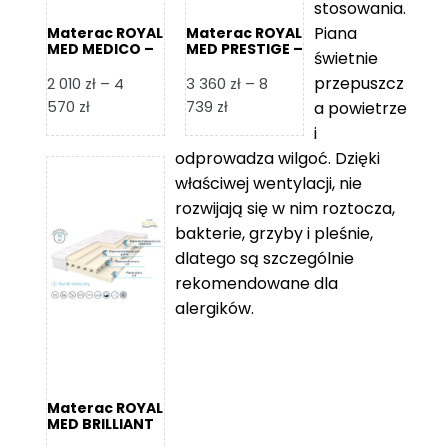
stosowania.
Piana
Materac ROYAL
Materac ROYAL
MED MEDICO –
MED PRESTIGE –
świetnie
Foam Royal
Foam Royal
przepuszcz
2 010
zł
–
4
3 360
zł
–
8
Zakres
Zakres
570
zł
739
zł
a powietrze
cen:
cen:
i
od
od
odprowadza wilgoć. Dzięki
2
3
właściwej wentylacji, nie
010 zł
360 zł
rozwijają się w nim roztocza,
do
do
bakterie, grzyby i pleśnie,
4
8
dlatego są szczególnie
570 zł
739 zł
rekomendowane dla
alergików.
Materac ROYAL
MED BRILLIANT
– Foam Royal