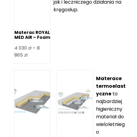
jak i leczniczego działania na
kręgosłup.
Materac ROYAL
MED AIR – Foam
Royal
4 030
zł
–
8
Zakres
865
zł
cen:
od
4
Materace
030 zł
termoelast
do
yczne
to
8
najbardziej
865 zł
higieniczny
materiał do
wieloletnieg
o