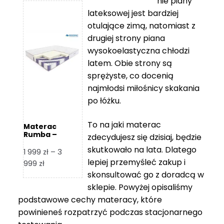
nie piany
3
5
lateksowej jest bardziej
212 zł
119 zł
otulające zimą, natomiast z
do
do
drugiej strony piana
7
11
wysokoelastyczna chłodzi
839 zł
670 zł
latem. Obie strony są
sprężyste, co docenią
najmłodsi miłośnicy skakania
po łóżku.
To na jaki materac
Materac
Rumba –
zdecydujesz się dzisiaj, będzie
Hilding
skutkowało na lata. Dlatego
1 999
zł
–
3
lepiej przemyśleć zakup i
Zakres
999
zł
skonsultować go z doradcą w
cen:
od
sklepie. Powyżej opisaliśmy
1
podstawowe cechy materacy, które
999 zł
powinieneś rozpatrzyć podczas stacjonarnego
do