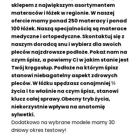
R
sklepem z największym asortymentem
A
materaców i łóżek w regionie. W naszej
C
ofercie mamy ponad 250 materacy i ponad
E
100 łóżek. Naszą specjalnością są materace
medyczne i ortopedyczne. Skontaktuj się z
Ł
Ó
naszym doradcą snu i wybierz dla swoich
Ż
pleców najzdrowsze podłoże. Pokaż nam na
K
czym śpisz, a powiemy Ci w jakim stanie jest
A
Twój kręgosłup. Podłoże na którym śpisz
stanowi niebagatelny aspekt zdrowych
M
pleców. W łóżku spędzasz conajmniej ⅓
A
T
życia i to właśnie na czym śpisz, stanowi
E
klucz całej sprawy.Obecny tryb życia,
R
niekorzystnie wpływa na anatomię
A
sylwetki.
C
Dodatkowo na wybrane modele mamy 30
A
dniowy okres testowy!
K