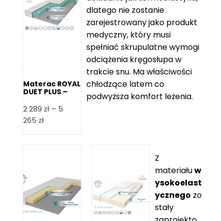
109 zł
5
dlatego nie zostanie
365 zł
zarejestrowany jako produkt
medyczny, który musi
spełniać skrupulatne wymogi
odciążenia kręgosłupa w
trakcie snu. Ma właściwości
chłodzące latem co
Materac ROYAL
DUET PLUS –
podwyższa komfort leżenia.
Foam Royal
2 289
zł
–
5
Zakres
265
zł
cen:
od
2
Z
289 zł
materiału
w
do
ysokoelast
5
ycznego
zo
265 zł
stały
zaprojekto