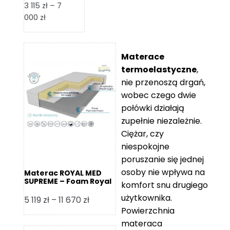
3 115
zł
–
7
Zakres
000
zł
cen:
od
3
Materace
115 zł
termoelastyczne
,
do
nie przenoszą drgań,
7
wobec czego dwie
000 zł
połówki działają
zupełnie niezależnie.
Ciężar, czy
niespokojne
poruszanie się jednej
osoby nie wpływa na
Materac ROYAL MED
SUPREME – Foam Royal
komfort snu drugiego
użytkownika.
Zakres
5 119
zł
–
11 670
zł
Powierzchnia
cen:
materaca
od