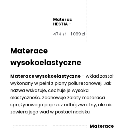
Materac
HESTIA –
Frankhauer
Zakres
474
zł
–
1 069
zł
cen:
od
Materace
474 zł
do
wysokoelastyczne
1
069 zł
Materace wysokoelastyczne
– wkład został
wykonany w pełni z piany poliuretanowej. Jak
nazwa wskazuje, cechuje je wysoka
elastyczność. Zachowuje zalety materaca
sprężynowego poprzez odbój zwrotny, ale nie
zawiera jego wad w postaci nacisku.
Materace