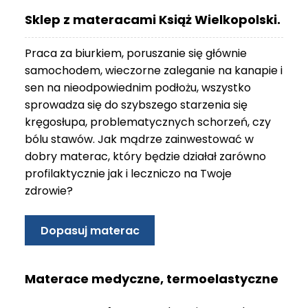
O
Sklep z materacami Książ Wielkopolski.
N
T
Praca za biurkiem, poruszanie się głównie
A
K
samochodem, wieczorne zaleganie na kanapie i
T
sen na nieodpowiednim podłożu, wszystko
sprowadza się do szybszego starzenia się
B
kręgosłupa, problematycznych schorzeń, czy
L
bólu stawów. Jak mądrze zainwestować w
O
G
dobry materac, który będzie działał zarówno
profilaktycznie jak i leczniczo na Twoje
W
zdrowie?
Y
P
R
Dopasuj materac
Z
E
D
Materace medyczne, termoelastyczne
A
Ż