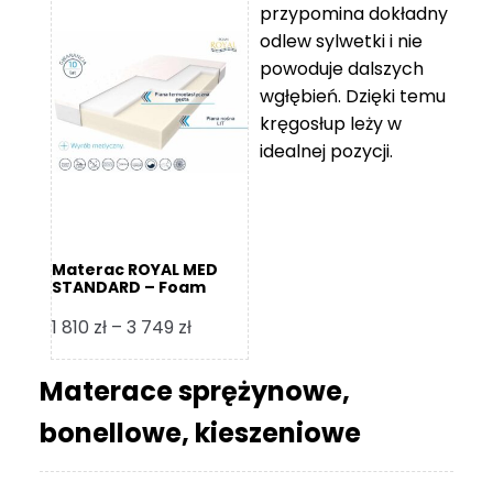
przypomina dokładny
5
odlew sylwetki i nie
119 zł
powoduje dalszych
do
wgłębień. Dzięki temu
11
kręgosłup leży w
670 zł
idealnej pozycji.
Materac ROYAL MED
STANDARD – Foam
Royal
Zakres
1 810
zł
–
3 749
zł
cen:
od
Materace sprężynowe,
1
bonellowe, kieszeniowe
810 zł
do
3