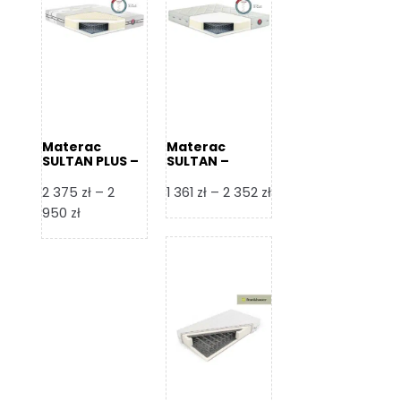
Materac
Materac
SULTAN PLUS –
SULTAN –
Senactive
Senactive
Zakres
2 375
zł
–
2
1 361
zł
–
2 352
zł
Zakres
cen:
950
zł
cen:
od
od
1
2
361 zł
375 zł
do
do
2
2
352 zł
950 zł