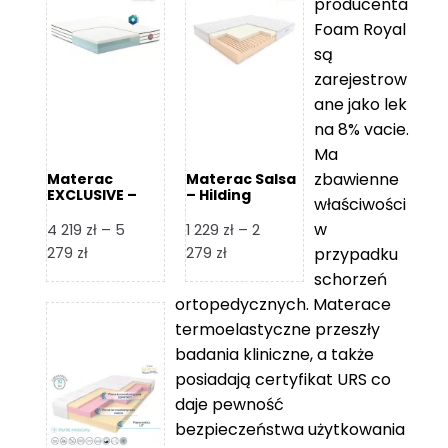
producenta
Foam Royal
są
zarejestrow
ane jako lek
na 8% vacie.
Ma
zbawienne
Materac
Materac Salsa
EXCLUSIVE –
– Hilding
właściwości
Senactive
w
4 219
zł
–
5
1 229
zł
–
2
Zakres
Zakres
279
zł
279
zł
przypadku
cen:
cen:
schorzeń
od
od
ortopedycznych. Materace
4
1
termoelastyczne przeszły
219 zł
229 zł
badania kliniczne, a także
do
do
posiadają certyfikat URS co
5
2
daje pewność
279 zł
279 zł
bezpieczeństwa użytkowania