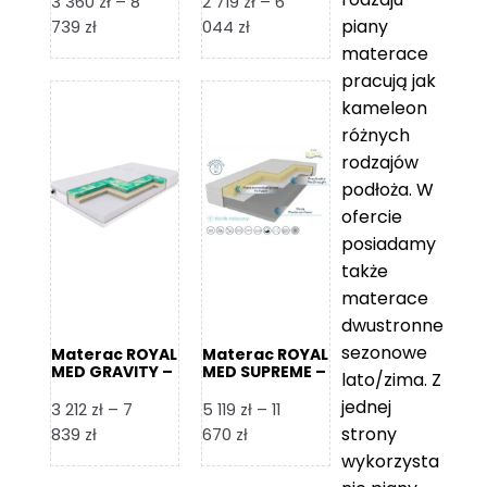
3 360
zł
–
8
2 719
zł
–
6
piany
Zakres
Zakres
739
zł
044
zł
cen:
cen:
materace
od
od
pracują jak
3
2
kameleon
360 zł
719 zł
różnych
do
do
rodzajów
8
6
podłoża. W
739 zł
044 zł
ofercie
posiadamy
także
materace
dwustronne
sezonowe
Materac ROYAL
Materac ROYAL
MED GRAVITY –
MED SUPREME –
lato/zima. Z
Foam Royal
Foam Royal
jednej
3 212
zł
–
7
5 119
zł
–
11
strony
Zakres
Zakres
839
zł
670
zł
cen:
cen:
wykorzysta
od
od