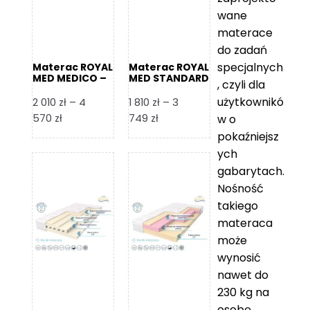
wane
materace
do zadań
specjalnych
Materac ROYAL
Materac ROYAL
MED MEDICO –
MED STANDARD
, czyli dla
Foam Royal
– Foam Royal
użytkownikó
2 010
zł
–
4
1 810
zł
–
3
Zakres
Zakres
570
zł
749
zł
w o
cen:
cen:
pokaźniejsz
od
od
ych
2
1
gabarytach.
010 zł
810 zł
Nośność
do
do
takiego
4
3
materaca
570 zł
749 zł
może
wynosić
nawet do
230 kg na
osobę,