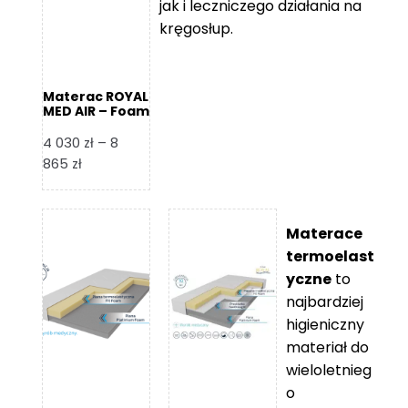
jak i leczniczego działania na
kręgosłup.
Materac ROYAL
MED AIR – Foam
Royal
4 030
zł
–
8
Zakres
865
zł
cen:
od
4
Materace
030 zł
termoelast
do
yczne
to
8
najbardziej
865 zł
higieniczny
materiał do
wieloletnieg
o