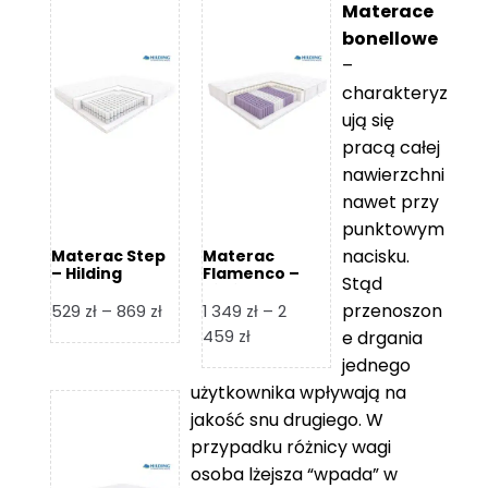
Materace
bonellowe
–
charakteryz
ują się
pracą całej
nawierzchni
nawet przy
punktowym
nacisku.
Materac Step
Materac
– Hilding
Flamenco –
Stąd
Hilding
przenoszon
Zakres
529
zł
–
869
zł
1 349
zł
–
2
cen:
Zakres
459
zł
e drgania
od
cen:
jednego
529 zł
od
użytkownika wpływają na
do
1
jakość snu drugiego. W
869 zł
349 zł
przypadku różnicy wagi
do
osoba lżejsza “wpada” w
2