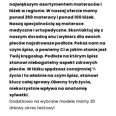
R
największym asortymentem materaców i
A
łóżek w regionie. W naszej ofercie mamy
C
ponad 250 materacy i ponad 100 łóżek.
E
Naszą specjalnością są materace
medyczne i ortopedyczne. Skontaktuj się z
Ł
Ó
naszym doradcą snu i wybierz dla swoich
Ż
pleców najzdrowsze podłoże. Pokaż nam na
K
czym śpisz, a powiemy Ci w jakim stanie jest
A
Twój kręgosłup. Podłoże na którym śpisz
stanowi niebagatelny aspekt zdrowych
M
pleców. W łóżku spędzasz conajmniej ⅓
A
T
życia i to właśnie na czym śpisz, stanowi
E
klucz całej sprawy.Obecny tryb życia,
R
niekorzystnie wpływa na anatomię
A
sylwetki.
C
Dodatkowo na wybrane modele mamy 30
A
dniowy okres testowy!
K