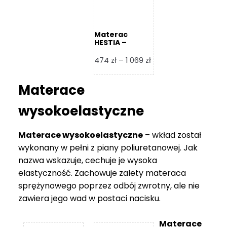
Materac
HESTIA –
Frankhauer
Zakres
474
zł
–
1 069
zł
cen:
od
Materace
474 zł
do
wysokoelastyczne
1
069 zł
Materace wysokoelastyczne
– wkład został
wykonany w pełni z piany poliuretanowej. Jak
nazwa wskazuje, cechuje je wysoka
elastyczność. Zachowuje zalety materaca
sprężynowego poprzez odbój zwrotny, ale nie
zawiera jego wad w postaci nacisku.
Materace