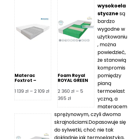
wysokoela
styczne
są
bardzo
wygodne w
użytkowaniu
, można
powiedzieć,
że stanowią
kompromis
pomiędzy
Materac
Foam Royal
Foxtrot –
ROYAL GREEN
pianą
Hilding
Materac
piankowy
termoelast
Zakres
1 139
zł
–
2 109
zł
2 360
zł
–
5
cen:
Zakres
365
zł
yczną, a
od
cen:
materacem
1
od
sprężynowym, czyli dwoma
139 zł
2
skrajnościami.Dopasowuje się
do
360 zł
do sylwetki, choć nie tak
2
do
dokładnie jak termoelastyka,