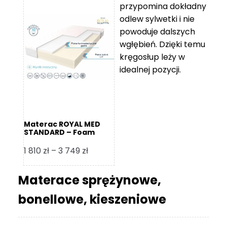
przypomina dokładny
5
odlew sylwetki i nie
119 zł
powoduje dalszych
do
wgłębień. Dzięki temu
11
kręgosłup leży w
670 zł
idealnej pozycji.
Materac ROYAL MED
STANDARD – Foam
Royal
Zakres
1 810
zł
–
3 749
zł
cen:
od
Materace sprężynowe,
1
bonellowe, kieszeniowe
810 zł
do
3