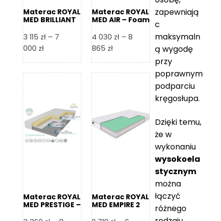
zapewniają
Materac ROYAL
Materac ROYAL
MED BRILLIANT
MED AIR – Foam
c
– Foam Royal
Royal
maksymaln
3 115
zł
–
7
4 030
zł
–
8
Zakres
Zakres
000
zł
865
zł
ą wygodę
cen:
cen:
przy
od
od
poprawnym
3
4
podparciu
115 zł
030 zł
kręgosłupa.
do
do
7
8
Dzięki temu,
000 zł
865 zł
że w
wykonaniu
wysokoela
stycznym
można
łączyć
Materac ROYAL
Materac ROYAL
MED PRESTIGE –
MED EMPIRE 2
różnego
Foam Royal
rodzaju