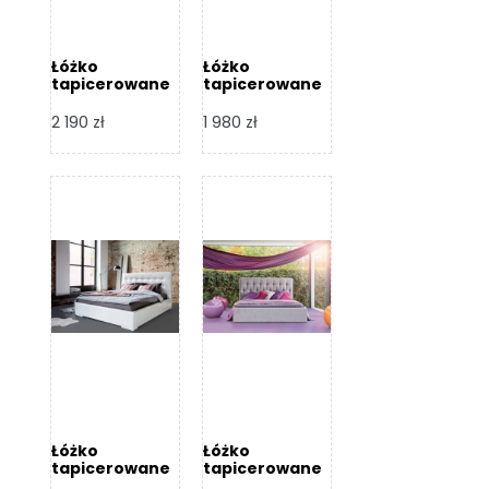
Łóżko
Łóżko
tapicerowane
tapicerowane
Arezzo – Dormi
Largo – Dormi
Design
Design
2 190
zł
1 980
zł
Łóżko
Łóżko
tapicerowane
tapicerowane
Livia – Dormi
Katia – Dormi