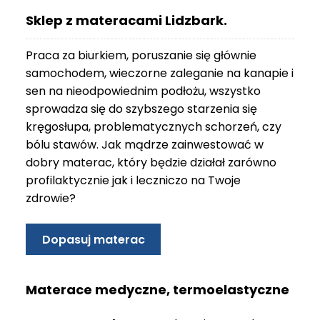
O
Sklep z materacami Lidzbark.
N
T
Praca za biurkiem, poruszanie się głównie
A
K
samochodem, wieczorne zaleganie na kanapie i
T
sen na nieodpowiednim podłożu, wszystko
sprowadza się do szybszego starzenia się
B
kręgosłupa, problematycznych schorzeń, czy
L
bólu stawów. Jak mądrze zainwestować w
O
G
dobry materac, który będzie działał zarówno
profilaktycznie jak i leczniczo na Twoje
W
zdrowie?
Y
P
R
Dopasuj materac
Z
E
D
Materace medyczne, termoelastyczne
A
Ż