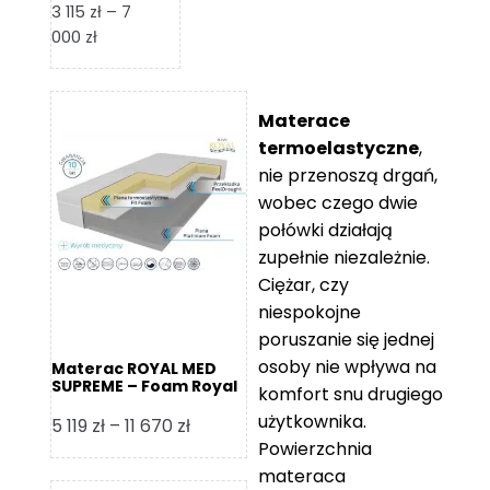
3 115
zł
–
7
Zakres
000
zł
cen:
od
3
Materace
115 zł
termoelastyczne
,
do
nie przenoszą drgań,
7
wobec czego dwie
000 zł
połówki działają
zupełnie niezależnie.
Ciężar, czy
niespokojne
poruszanie się jednej
osoby nie wpływa na
Materac ROYAL MED
SUPREME – Foam Royal
komfort snu drugiego
użytkownika.
Zakres
5 119
zł
–
11 670
zł
Powierzchnia
cen:
materaca
od