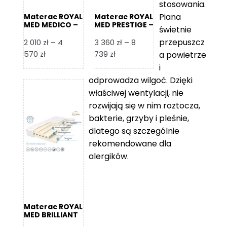
stosowania.
Piana
Materac ROYAL
Materac ROYAL
MED MEDICO –
MED PRESTIGE –
świetnie
Foam Royal
Foam Royal
przepuszcz
2 010
zł
–
4
3 360
zł
–
8
Zakres
Zakres
570
zł
739
zł
a powietrze
cen:
cen:
i
od
od
odprowadza wilgoć. Dzięki
2
3
właściwej wentylacji, nie
010 zł
360 zł
rozwijają się w nim roztocza,
do
do
bakterie, grzyby i pleśnie,
4
8
dlatego są szczególnie
570 zł
739 zł
rekomendowane dla
alergików.
Materac ROYAL
MED BRILLIANT
– Foam Royal