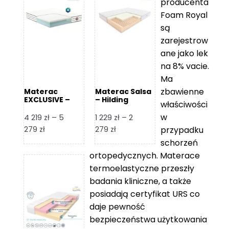
producenta
Foam Royal
są
zarejestrow
ane jako lek
na 8% vacie.
Ma
zbawienne
Materac
Materac Salsa
EXCLUSIVE –
– Hilding
właściwości
Senactive
w
4 219
zł
–
5
1 229
zł
–
2
Zakres
Zakres
279
zł
279
zł
przypadku
cen:
cen:
schorzeń
od
od
ortopedycznych. Materace
4
1
termoelastyczne przeszły
219 zł
229 zł
badania kliniczne, a także
do
do
posiadają certyfikat URS co
5
2
daje pewność
279 zł
279 zł
bezpieczeństwa użytkowania