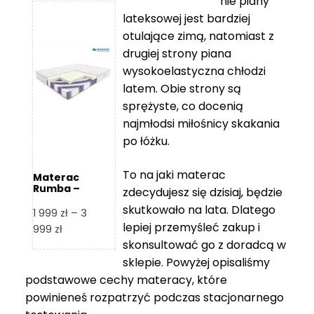
nie piany
3
5
lateksowej jest bardziej
212 zł
119 zł
otulające zimą, natomiast z
do
do
drugiej strony piana
7
11
wysokoelastyczna chłodzi
839 zł
670 zł
latem. Obie strony są
sprężyste, co docenią
najmłodsi miłośnicy skakania
po łóżku.
To na jaki materac
Materac
Rumba –
zdecydujesz się dzisiaj, będzie
Hilding
skutkowało na lata. Dlatego
1 999
zł
–
3
lepiej przemyśleć zakup i
Zakres
999
zł
skonsultować go z doradcą w
cen:
od
sklepie. Powyżej opisaliśmy
1
podstawowe cechy materacy, które
999 zł
powinieneś rozpatrzyć podczas stacjonarnego
do