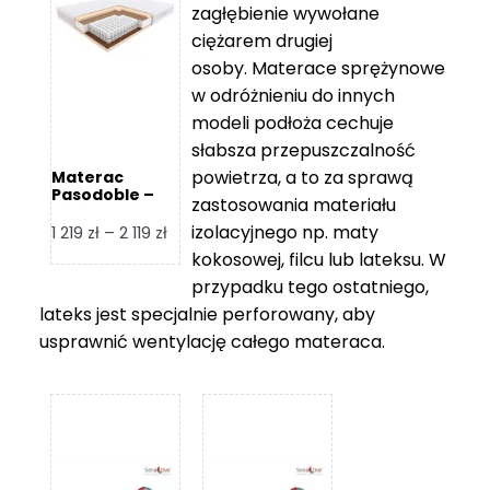
zagłębienie wywołane
459 zł
ciężarem drugiej
osoby. Materace sprężynowe
w odróżnieniu do innych
modeli podłoża cechuje
słabsza przepuszczalność
powietrza, a to za sprawą
Materac
Pasodoble –
zastosowania materiału
Hilding
izolacyjnego np. maty
Zakres
1 219
zł
–
2 119
zł
cen:
kokosowej, filcu lub lateksu. W
od
przypadku tego ostatniego,
1
lateks jest specjalnie perforowany, aby
219 zł
usprawnić wentylację całego materaca.
do
2
119 zł