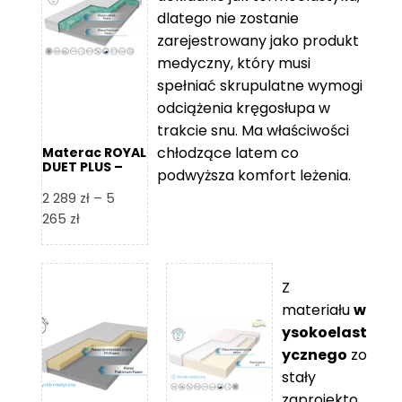
109 zł
5
dlatego nie zostanie
365 zł
zarejestrowany jako produkt
medyczny, który musi
spełniać skrupulatne wymogi
odciążenia kręgosłupa w
trakcie snu. Ma właściwości
chłodzące latem co
Materac ROYAL
DUET PLUS –
podwyższa komfort leżenia.
Foam Royal
2 289
zł
–
5
Zakres
265
zł
cen:
od
2
Z
289 zł
materiału
w
do
ysokoelast
5
ycznego
zo
265 zł
stały
zaprojekto