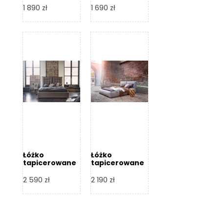
Design
Design
1 890
zł
1 690
zł
Łóżko
Łóżko
tapicerowane
tapicerowane
Flex – Dormi
Bari – Dormi
Design
Design
2 590
zł
2 190
zł