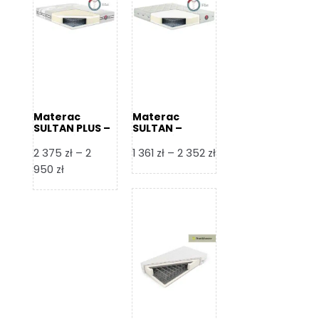
Materac
Materac
SULTAN PLUS –
SULTAN –
Senactive
Senactive
Zakres
2 375
zł
–
2
1 361
zł
–
2 352
zł
Zakres
cen:
950
zł
cen:
od
od
1
2
361 zł
375 zł
do
do
2
2
352 zł
950 zł