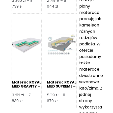
3 360
zł
–
8
2 719
zł
–
6
piany
Zakres
Zakres
739
zł
044
zł
cen:
cen:
materace
od
od
pracują jak
3
2
kameleon
360 zł
719 zł
różnych
do
do
rodzajów
8
6
podłoża. W
739 zł
044 zł
ofercie
posiadamy
także
materace
dwustronne
sezonowe
Materac ROYAL
Materac ROYAL
MED GRAVITY –
MED SUPREME –
lato/zima. Z
Foam Royal
Foam Royal
jednej
3 212
zł
–
7
5 119
zł
–
11
strony
Zakres
Zakres
839
zł
670
zł
cen:
cen:
wykorzysta
od
od