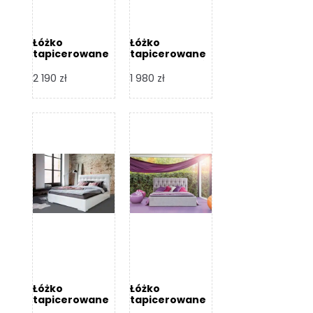
Łóżko
Łóżko
tapicerowane
tapicerowane
Arezzo – Dormi
Largo – Dormi
Design
Design
2 190
zł
1 980
zł
Łóżko
Łóżko
tapicerowane
tapicerowane
Livia – Dormi
Katia – Dormi