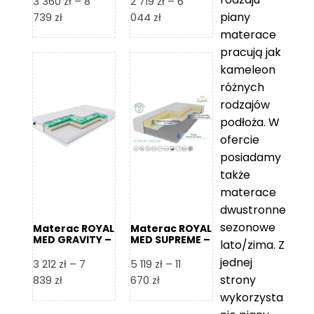
3 360
zł
–
8
2 719
zł
–
6
piany
Zakres
Zakres
739
zł
044
zł
cen:
cen:
materace
od
od
pracują jak
3
2
kameleon
360 zł
719 zł
różnych
do
do
rodzajów
8
6
podłoża. W
739 zł
044 zł
ofercie
posiadamy
także
materace
dwustronne
sezonowe
Materac ROYAL
Materac ROYAL
MED GRAVITY –
MED SUPREME –
lato/zima. Z
Foam Royal
Foam Royal
jednej
3 212
zł
–
7
5 119
zł
–
11
strony
Zakres
Zakres
839
zł
670
zł
cen:
cen:
wykorzysta
od
od