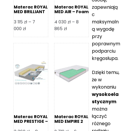
zapewniają
Materac ROYAL
Materac ROYAL
MED BRILLIANT
MED AIR – Foam
c
– Foam Royal
Royal
maksymaln
3 115
zł
–
7
4 030
zł
–
8
Zakres
Zakres
000
zł
865
zł
ą wygodę
cen:
cen:
przy
od
od
poprawnym
3
4
podparciu
115 zł
030 zł
kręgosłupa.
do
do
7
8
Dzięki temu,
000 zł
865 zł
że w
wykonaniu
wysokoela
stycznym
można
łączyć
Materac ROYAL
Materac ROYAL
MED PRESTIGE –
MED EMPIRE 2
różnego
Foam Royal
rodzaju