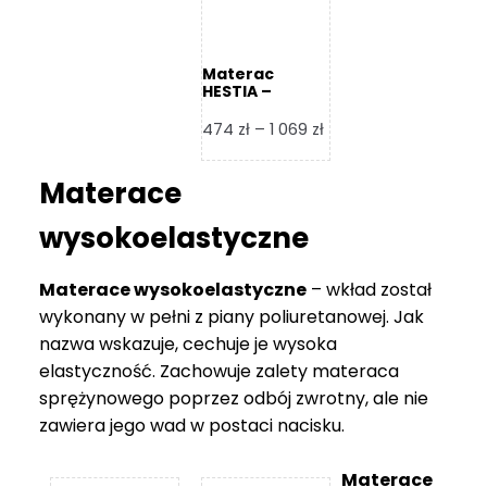
Materac
HESTIA –
Frankhauer
Zakres
474
zł
–
1 069
zł
cen:
od
Materace
474 zł
do
wysokoelastyczne
1
069 zł
Materace wysokoelastyczne
– wkład został
wykonany w pełni z piany poliuretanowej. Jak
nazwa wskazuje, cechuje je wysoka
elastyczność. Zachowuje zalety materaca
sprężynowego poprzez odbój zwrotny, ale nie
zawiera jego wad w postaci nacisku.
Materace