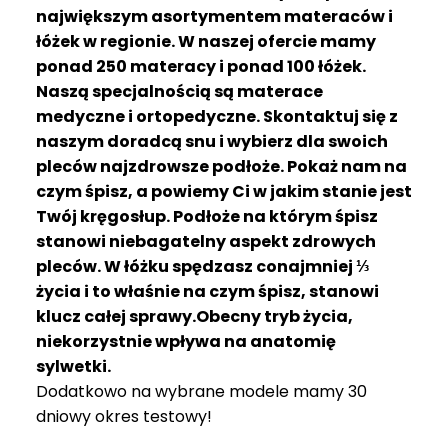
R
największym asortymentem materaców i
A
łóżek w regionie. W naszej ofercie mamy
C
ponad 250 materacy i ponad 100 łóżek.
E
Naszą specjalnością są materace
medyczne i ortopedyczne. Skontaktuj się z
Ł
Ó
naszym doradcą snu i wybierz dla swoich
Ż
pleców najzdrowsze podłoże. Pokaż nam na
K
czym śpisz, a powiemy Ci w jakim stanie jest
A
Twój kręgosłup. Podłoże na którym śpisz
stanowi niebagatelny aspekt zdrowych
M
pleców. W łóżku spędzasz conajmniej ⅓
A
T
życia i to właśnie na czym śpisz, stanowi
E
klucz całej sprawy.Obecny tryb życia,
R
niekorzystnie wpływa na anatomię
A
sylwetki.
C
Dodatkowo na wybrane modele mamy 30
A
dniowy okres testowy!
K