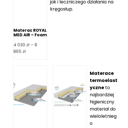
jak i leczniczego działania na
kręgosłup.
Materac ROYAL
MED AIR – Foam
Royal
4 030
zł
–
8
Zakres
865
zł
cen:
od
4
Materace
030 zł
termoelast
do
yczne
to
8
najbardziej
865 zł
higieniczny
materiał do
wieloletnieg
o