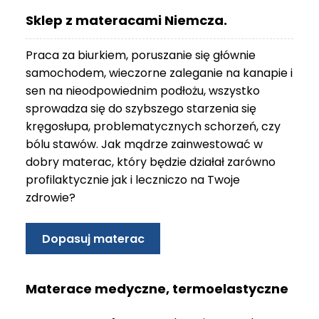
O
Sklep z materacami Niemcza.
N
T
Praca za biurkiem, poruszanie się głównie
A
K
samochodem, wieczorne zaleganie na kanapie i
T
sen na nieodpowiednim podłożu, wszystko
sprowadza się do szybszego starzenia się
B
kręgosłupa, problematycznych schorzeń, czy
L
bólu stawów. Jak mądrze zainwestować w
O
G
dobry materac, który będzie działał zarówno
profilaktycznie jak i leczniczo na Twoje
W
zdrowie?
Y
P
R
Dopasuj materac
Z
E
D
Materace medyczne, termoelastyczne
A
Ż