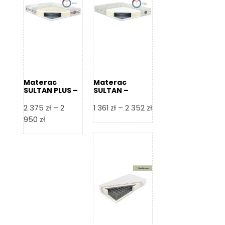
Materac
Materac
SULTAN PLUS –
SULTAN –
Senactive
Senactive
Zakres
2 375
zł
–
2
1 361
zł
–
2 352
zł
Zakres
cen:
950
zł
cen:
od
od
1
2
361 zł
375 zł
do
do
2
2
352 zł
950 zł