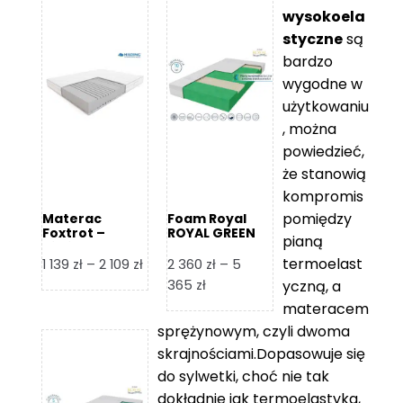
wysokoela
styczne
są
bardzo
wygodne w
użytkowaniu
, można
powiedzieć,
że stanowią
kompromis
pomiędzy
Materac
Foam Royal
Foxtrot –
ROYAL GREEN
pianą
Hilding
Materac
piankowy
termoelast
Zakres
1 139
zł
–
2 109
zł
2 360
zł
–
5
cen:
Zakres
365
zł
yczną, a
od
cen:
materacem
1
od
sprężynowym, czyli dwoma
139 zł
2
skrajnościami.Dopasowuje się
do
360 zł
do sylwetki, choć nie tak
2
do
dokładnie jak termoelastyka,