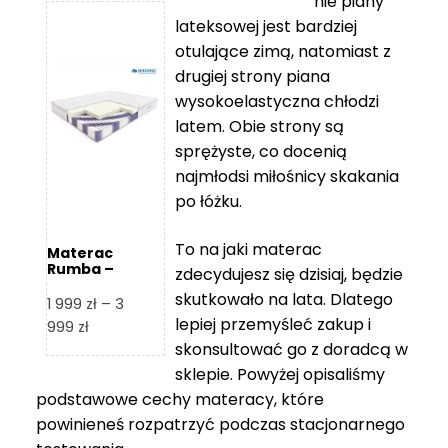
nie piany
3
5
lateksowej jest bardziej
212 zł
119 zł
otulające zimą, natomiast z
do
do
drugiej strony piana
7
11
wysokoelastyczna chłodzi
839 zł
670 zł
latem. Obie strony są
sprężyste, co docenią
najmłodsi miłośnicy skakania
po łóżku.
To na jaki materac
Materac
Rumba –
zdecydujesz się dzisiaj, będzie
Hilding
skutkowało na lata. Dlatego
1 999
zł
–
3
lepiej przemyśleć zakup i
Zakres
999
zł
skonsultować go z doradcą w
cen:
od
sklepie. Powyżej opisaliśmy
1
podstawowe cechy materacy, które
999 zł
powinieneś rozpatrzyć podczas stacjonarnego
do