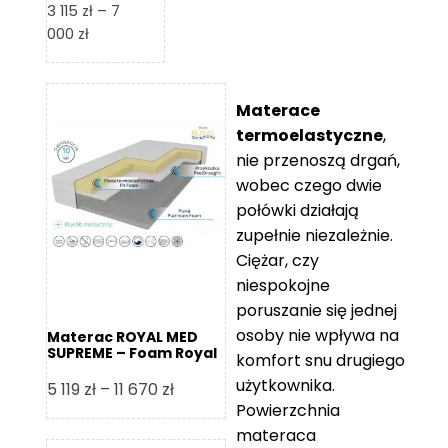
3 115
zł
–
7
Zakres
000
zł
cen:
od
3
Materace
115 zł
termoelastyczne
,
do
nie przenoszą drgań,
7
wobec czego dwie
000 zł
połówki działają
zupełnie niezależnie.
Ciężar, czy
niespokojne
poruszanie się jednej
osoby nie wpływa na
Materac ROYAL MED
SUPREME – Foam Royal
komfort snu drugiego
użytkownika.
Zakres
5 119
zł
–
11 670
zł
Powierzchnia
cen:
materaca
od