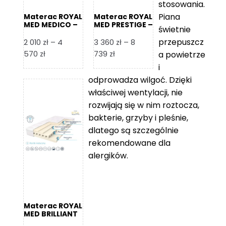
stosowania.
Piana
Materac ROYAL
Materac ROYAL
MED MEDICO –
MED PRESTIGE –
świetnie
Foam Royal
Foam Royal
przepuszcz
2 010
zł
–
4
3 360
zł
–
8
Zakres
Zakres
570
zł
739
zł
a powietrze
cen:
cen:
i
od
od
odprowadza wilgoć. Dzięki
2
3
właściwej wentylacji, nie
010 zł
360 zł
rozwijają się w nim roztocza,
do
do
bakterie, grzyby i pleśnie,
4
8
dlatego są szczególnie
570 zł
739 zł
rekomendowane dla
alergików.
Materac ROYAL
MED BRILLIANT
– Foam Royal