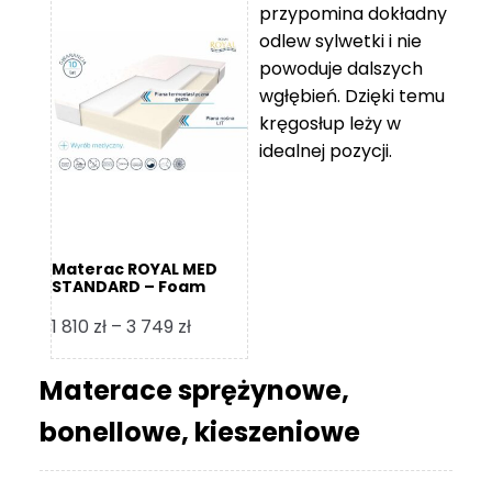
przypomina dokładny
5
odlew sylwetki i nie
119 zł
powoduje dalszych
do
wgłębień. Dzięki temu
11
kręgosłup leży w
670 zł
idealnej pozycji.
Materac ROYAL MED
STANDARD – Foam
Royal
Zakres
1 810
zł
–
3 749
zł
cen:
od
Materace sprężynowe,
1
bonellowe, kieszeniowe
810 zł
do
3