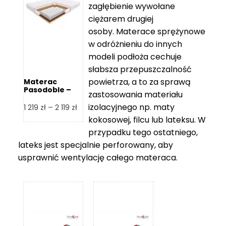
zagłębienie wywołane
459 zł
ciężarem drugiej
osoby. Materace sprężynowe
w odróżnieniu do innych
modeli podłoża cechuje
słabsza przepuszczalność
powietrza, a to za sprawą
Materac
Pasodoble –
zastosowania materiału
Hilding
izolacyjnego np. maty
Zakres
1 219
zł
–
2 119
zł
cen:
kokosowej, filcu lub lateksu. W
od
przypadku tego ostatniego,
1
lateks jest specjalnie perforowany, aby
219 zł
usprawnić wentylację całego materaca.
do
2
119 zł