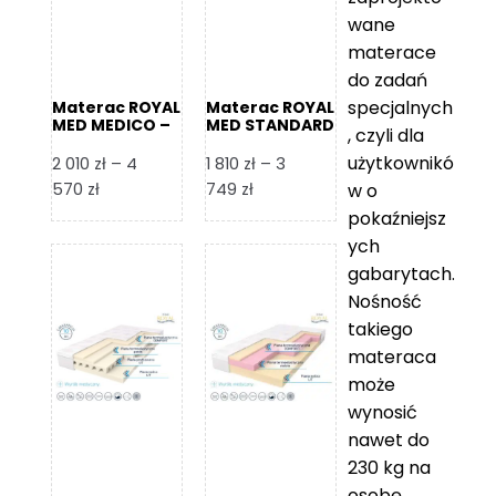
wane
materace
do zadań
specjalnych
Materac ROYAL
Materac ROYAL
MED MEDICO –
MED STANDARD
, czyli dla
Foam Royal
– Foam Royal
użytkownikó
2 010
zł
–
4
1 810
zł
–
3
Zakres
Zakres
570
zł
749
zł
w o
cen:
cen:
pokaźniejsz
od
od
ych
2
1
gabarytach.
010 zł
810 zł
Nośność
do
do
takiego
4
3
materaca
570 zł
749 zł
może
wynosić
nawet do
230 kg na
osobę,