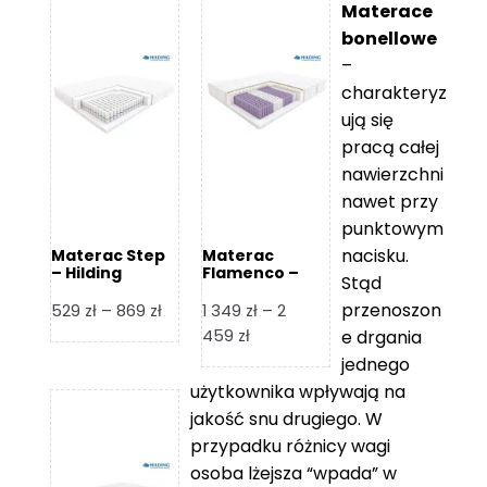
Materace
bonellowe
–
charakteryz
ują się
pracą całej
nawierzchni
nawet przy
punktowym
nacisku.
Materac Step
Materac
– Hilding
Flamenco –
Stąd
Hilding
przenoszon
Zakres
529
zł
–
869
zł
1 349
zł
–
2
cen:
Zakres
459
zł
e drgania
od
cen:
jednego
529 zł
od
użytkownika wpływają na
do
1
jakość snu drugiego. W
869 zł
349 zł
przypadku różnicy wagi
do
osoba lżejsza “wpada” w
2