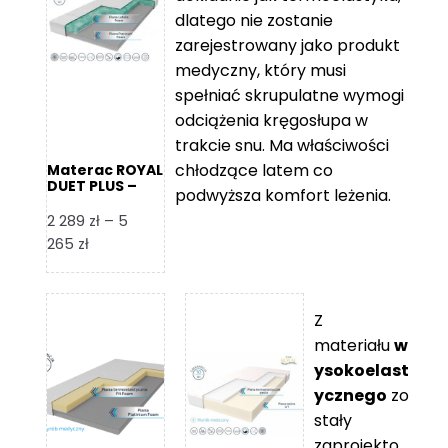
109 zł
5
dlatego nie zostanie
365 zł
zarejestrowany jako produkt
medyczny, który musi
spełniać skrupulatne wymogi
odciążenia kręgosłupa w
trakcie snu. Ma właściwości
chłodzące latem co
Materac ROYAL
DUET PLUS –
podwyższa komfort leżenia.
Foam Royal
2 289
zł
–
5
Zakres
265
zł
cen:
od
2
Z
289 zł
materiału
w
do
ysokoelast
5
ycznego
zo
265 zł
stały
zaprojekto