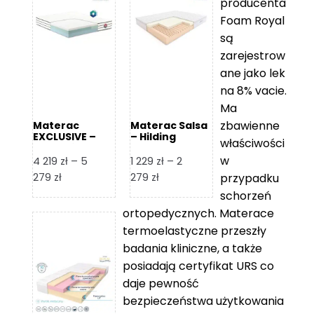
producenta
Foam Royal
są
zarejestrow
ane jako lek
na 8% vacie.
Ma
zbawienne
Materac
Materac Salsa
EXCLUSIVE –
– Hilding
właściwości
Senactive
w
4 219
zł
–
5
1 229
zł
–
2
Zakres
Zakres
279
zł
279
zł
przypadku
cen:
cen:
schorzeń
od
od
ortopedycznych. Materace
4
1
termoelastyczne przeszły
219 zł
229 zł
badania kliniczne, a także
do
do
posiadają certyfikat URS co
5
2
daje pewność
279 zł
279 zł
bezpieczeństwa użytkowania