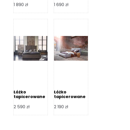
Design
Design
1 890
zł
1 690
zł
Łóżko
Łóżko
tapicerowane
tapicerowane
Flex – Dormi
Bari – Dormi
Design
Design
2 590
zł
2 190
zł