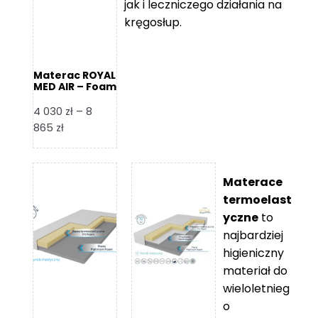
jak i leczniczego działania na
kręgosłup.
Materac ROYAL
MED AIR – Foam
Royal
4 030
zł
–
8
Zakres
865
zł
cen:
od
4
Materace
030 zł
termoelast
do
yczne
to
8
najbardziej
865 zł
higieniczny
materiał do
wieloletnieg
o