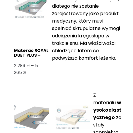
109 zł
5
dlatego nie zostanie
365 zł
zarejestrowany jako produkt
medyczny, który musi
spełniać skrupulatne wymogi
odciążenia kręgosłupa w
trakcie snu. Ma właściwości
chłodzące latem co
Materac ROYAL
DUET PLUS –
podwyższa komfort leżenia.
Foam Royal
2 289
zł
–
5
Zakres
265
zł
cen:
od
2
Z
289 zł
materiału
w
do
ysokoelast
5
ycznego
zo
265 zł
stały
zaprojekto