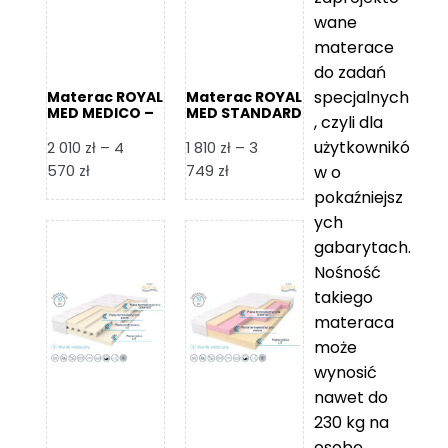
wane
materace
do zadań
specjalnych
Materac ROYAL
Materac ROYAL
MED MEDICO –
MED STANDARD
, czyli dla
Foam Royal
– Foam Royal
użytkownikó
2 010
zł
–
4
1 810
zł
–
3
Zakres
Zakres
570
zł
749
zł
w o
cen:
cen:
pokaźniejsz
od
od
ych
2
1
gabarytach.
010 zł
810 zł
Nośność
do
do
takiego
4
3
materaca
570 zł
749 zł
może
wynosić
nawet do
230 kg na
osobę,