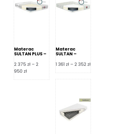
Materac
Materac
SULTAN PLUS –
SULTAN –
Senactive
Senactive
Zakres
2 375
zł
–
2
1 361
zł
–
2 352
zł
Zakres
cen:
950
zł
cen:
od
od
1
2
361 zł
375 zł
do
do
2
2
352 zł
950 zł