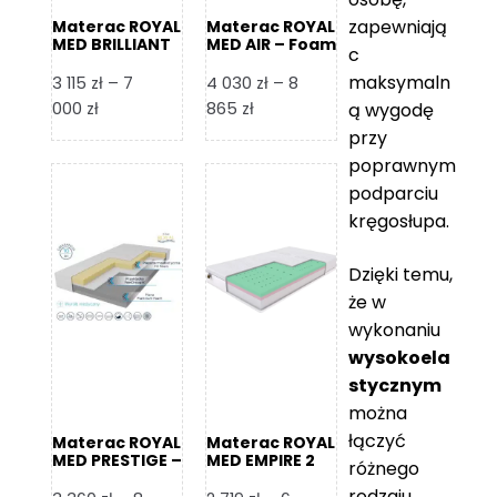
zapewniają
Materac ROYAL
Materac ROYAL
MED BRILLIANT
MED AIR – Foam
c
– Foam Royal
Royal
maksymaln
3 115
zł
–
7
4 030
zł
–
8
Zakres
Zakres
000
zł
865
zł
ą wygodę
cen:
cen:
przy
od
od
poprawnym
3
4
podparciu
115 zł
030 zł
kręgosłupa.
do
do
7
8
Dzięki temu,
000 zł
865 zł
że w
wykonaniu
wysokoela
stycznym
można
łączyć
Materac ROYAL
Materac ROYAL
MED PRESTIGE –
MED EMPIRE 2
różnego
Foam Royal
rodzaju