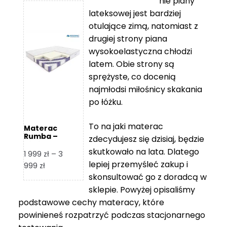
nie piany
3
5
lateksowej jest bardziej
212 zł
119 zł
otulające zimą, natomiast z
do
do
drugiej strony piana
7
11
wysokoelastyczna chłodzi
839 zł
670 zł
latem. Obie strony są
sprężyste, co docenią
najmłodsi miłośnicy skakania
po łóżku.
To na jaki materac
Materac
Rumba –
zdecydujesz się dzisiaj, będzie
Hilding
skutkowało na lata. Dlatego
1 999
zł
–
3
lepiej przemyśleć zakup i
Zakres
999
zł
skonsultować go z doradcą w
cen:
od
sklepie. Powyżej opisaliśmy
1
podstawowe cechy materacy, które
999 zł
powinieneś rozpatrzyć podczas stacjonarnego
do