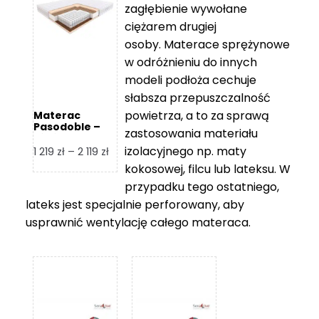
zagłębienie wywołane
459 zł
ciężarem drugiej
osoby. Materace sprężynowe
w odróżnieniu do innych
modeli podłoża cechuje
słabsza przepuszczalność
powietrza, a to za sprawą
Materac
Pasodoble –
zastosowania materiału
Hilding
izolacyjnego np. maty
Zakres
1 219
zł
–
2 119
zł
cen:
kokosowej, filcu lub lateksu. W
od
przypadku tego ostatniego,
1
lateks jest specjalnie perforowany, aby
219 zł
usprawnić wentylację całego materaca.
do
2
119 zł