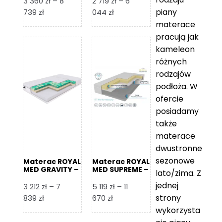
3 360
zł
–
8
2 719
zł
–
6
piany
Zakres
Zakres
739
zł
044
zł
cen:
cen:
materace
od
od
pracują jak
3
2
kameleon
360 zł
719 zł
różnych
do
do
rodzajów
8
6
podłoża. W
739 zł
044 zł
ofercie
posiadamy
także
materace
dwustronne
sezonowe
Materac ROYAL
Materac ROYAL
MED GRAVITY –
MED SUPREME –
lato/zima. Z
Foam Royal
Foam Royal
jednej
3 212
zł
–
7
5 119
zł
–
11
strony
Zakres
Zakres
839
zł
670
zł
cen:
cen:
wykorzysta
od
od