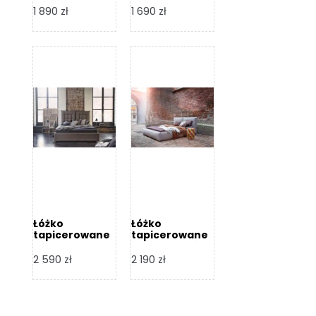
Design
Design
1 890
zł
1 690
zł
Łóżko
Łóżko
tapicerowane
tapicerowane
Flex – Dormi
Bari – Dormi
Design
Design
2 590
zł
2 190
zł