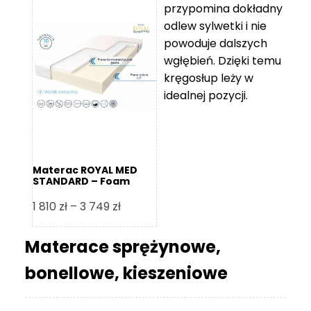
przypomina dokładny
5
odlew sylwetki i nie
119 zł
powoduje dalszych
do
wgłębień. Dzięki temu
11
kręgosłup leży w
670 zł
idealnej pozycji.
Materac ROYAL MED
STANDARD – Foam
Royal
Zakres
1 810
zł
–
3 749
zł
cen:
od
Materace sprężynowe,
1
bonellowe, kieszeniowe
810 zł
do
3