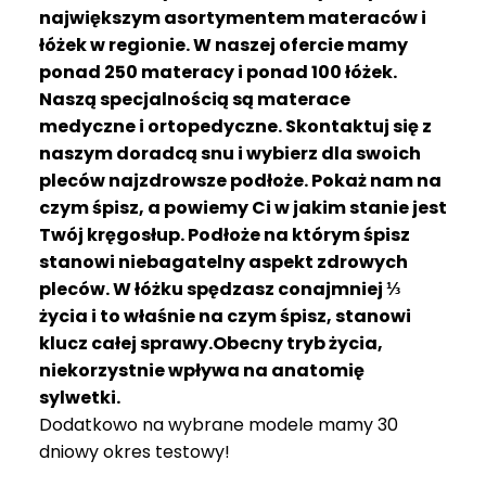
R
największym asortymentem materaców i
A
łóżek w regionie. W naszej ofercie mamy
C
ponad 250 materacy i ponad 100 łóżek.
E
Naszą specjalnością są materace
medyczne i ortopedyczne. Skontaktuj się z
Ł
Ó
naszym doradcą snu i wybierz dla swoich
Ż
pleców najzdrowsze podłoże. Pokaż nam na
K
czym śpisz, a powiemy Ci w jakim stanie jest
A
Twój kręgosłup. Podłoże na którym śpisz
stanowi niebagatelny aspekt zdrowych
M
pleców. W łóżku spędzasz conajmniej ⅓
A
T
życia i to właśnie na czym śpisz, stanowi
E
klucz całej sprawy.Obecny tryb życia,
R
niekorzystnie wpływa na anatomię
A
sylwetki.
C
Dodatkowo na wybrane modele mamy 30
A
dniowy okres testowy!
K