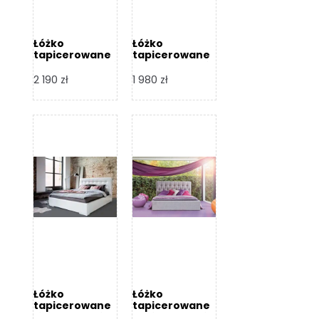
Łóżko
Łóżko
tapicerowane
tapicerowane
Arezzo – Dormi
Largo – Dormi
Design
Design
2 190
zł
1 980
zł
Łóżko
Łóżko
tapicerowane
tapicerowane
Livia – Dormi
Katia – Dormi