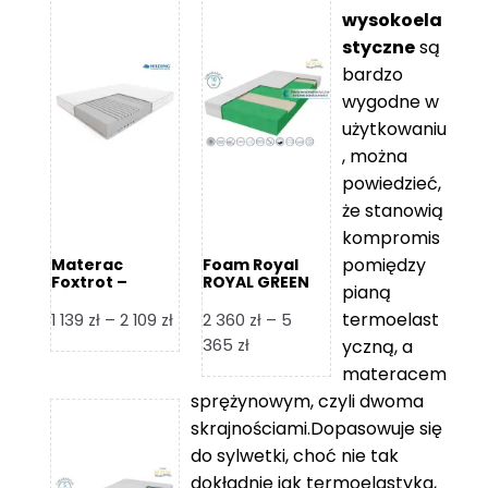
wysokoela
styczne
są
bardzo
wygodne w
użytkowaniu
, można
powiedzieć,
że stanowią
kompromis
pomiędzy
Materac
Foam Royal
Foxtrot –
ROYAL GREEN
pianą
Hilding
Materac
piankowy
termoelast
Zakres
1 139
zł
–
2 109
zł
2 360
zł
–
5
cen:
Zakres
365
zł
yczną, a
od
cen:
materacem
1
od
sprężynowym, czyli dwoma
139 zł
2
skrajnościami.Dopasowuje się
do
360 zł
do sylwetki, choć nie tak
2
do
dokładnie jak termoelastyka,