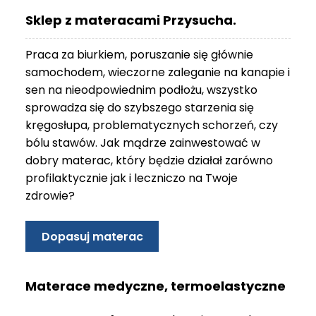
O
Sklep z materacami Przysucha.
N
T
Praca za biurkiem, poruszanie się głównie
A
K
samochodem, wieczorne zaleganie na kanapie i
T
sen na nieodpowiednim podłożu, wszystko
sprowadza się do szybszego starzenia się
B
kręgosłupa, problematycznych schorzeń, czy
L
bólu stawów. Jak mądrze zainwestować w
O
G
dobry materac, który będzie działał zarówno
profilaktycznie jak i leczniczo na Twoje
W
zdrowie?
Y
P
R
Dopasuj materac
Z
E
D
Materace medyczne, termoelastyczne
A
Ż