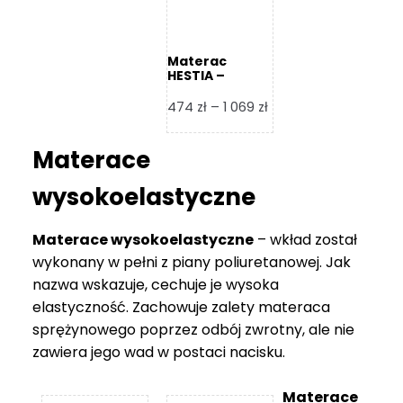
Materac
HESTIA –
Frankhauer
Zakres
474
zł
–
1 069
zł
cen:
od
Materace
474 zł
do
wysokoelastyczne
1
069 zł
Materace wysokoelastyczne
– wkład został
wykonany w pełni z piany poliuretanowej. Jak
nazwa wskazuje, cechuje je wysoka
elastyczność. Zachowuje zalety materaca
sprężynowego poprzez odbój zwrotny, ale nie
zawiera jego wad w postaci nacisku.
Materace