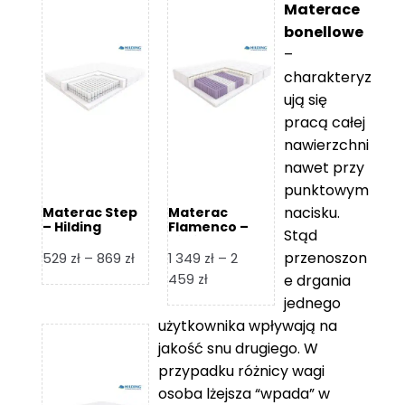
Materace
bonellowe
–
charakteryz
ują się
pracą całej
nawierzchni
nawet przy
punktowym
nacisku.
Materac Step
Materac
– Hilding
Flamenco –
Stąd
Hilding
przenoszon
Zakres
529
zł
–
869
zł
1 349
zł
–
2
cen:
Zakres
459
zł
e drgania
od
cen:
jednego
529 zł
od
użytkownika wpływają na
do
1
jakość snu drugiego. W
869 zł
349 zł
przypadku różnicy wagi
do
osoba lżejsza “wpada” w
2