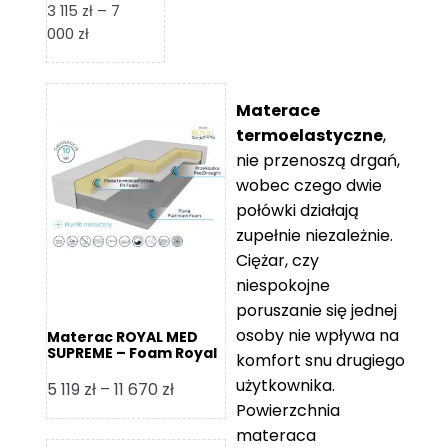
3 115
zł
–
7
Zakres
000
zł
cen:
od
3
Materace
115 zł
termoelastyczne
,
do
nie przenoszą drgań,
7
wobec czego dwie
000 zł
połówki działają
zupełnie niezależnie.
Ciężar, czy
niespokojne
poruszanie się jednej
osoby nie wpływa na
Materac ROYAL MED
SUPREME – Foam Royal
komfort snu drugiego
użytkownika.
Zakres
5 119
zł
–
11 670
zł
Powierzchnia
cen:
materaca
od