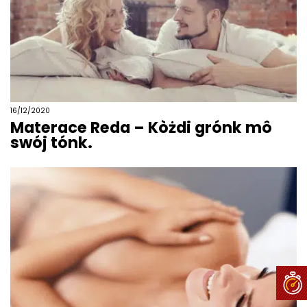
16/12/2020
Materace Reda – Kòżdi grónk mô
swój tónk.