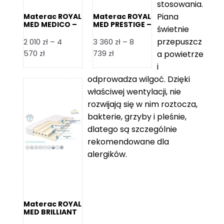
stosowania.
Piana
Materac ROYAL
Materac ROYAL
MED MEDICO –
MED PRESTIGE –
świetnie
Foam Royal
Foam Royal
przepuszcz
2 010
zł
–
4
3 360
zł
–
8
Zakres
Zakres
570
zł
739
zł
a powietrze
cen:
cen:
i
od
od
odprowadza wilgoć. Dzięki
2
3
właściwej wentylacji, nie
010 zł
360 zł
rozwijają się w nim roztocza,
do
do
bakterie, grzyby i pleśnie,
4
8
dlatego są szczególnie
570 zł
739 zł
rekomendowane dla
alergików.
Materac ROYAL
MED BRILLIANT
– Foam Royal