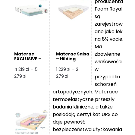
producenta
Foam Royal
są
zarejestrow
ane jako lek
na 8% vacie.
Ma
zbawienne
Materac
Materac Salsa
EXCLUSIVE –
– Hilding
właściwości
Senactive
w
4 219
zł
–
5
1 229
zł
–
2
Zakres
Zakres
279
zł
279
zł
przypadku
cen:
cen:
schorzeń
od
od
ortopedycznych. Materace
4
1
termoelastyczne przeszły
219 zł
229 zł
badania kliniczne, a także
do
do
posiadają certyfikat URS co
5
2
daje pewność
279 zł
279 zł
bezpieczeństwa użytkowania