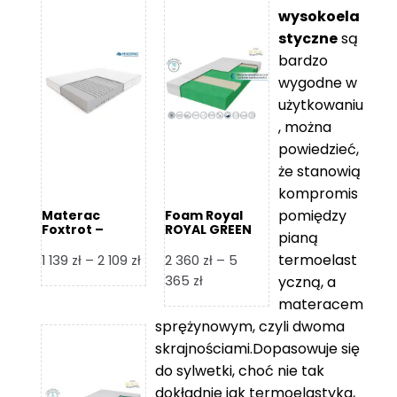
wysokoela
styczne
są
bardzo
wygodne w
użytkowaniu
, można
powiedzieć,
że stanowią
kompromis
pomiędzy
Materac
Foam Royal
Foxtrot –
ROYAL GREEN
pianą
Hilding
Materac
piankowy
termoelast
Zakres
1 139
zł
–
2 109
zł
2 360
zł
–
5
cen:
Zakres
365
zł
yczną, a
od
cen:
materacem
1
od
sprężynowym, czyli dwoma
139 zł
2
skrajnościami.Dopasowuje się
do
360 zł
do sylwetki, choć nie tak
2
do
dokładnie jak termoelastyka,