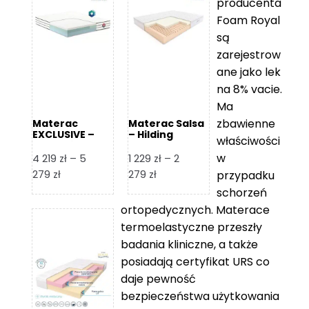
producenta
Foam Royal
są
zarejestrow
ane jako lek
na 8% vacie.
Ma
zbawienne
Materac
Materac Salsa
EXCLUSIVE –
– Hilding
właściwości
Senactive
w
4 219
zł
–
5
1 229
zł
–
2
Zakres
Zakres
279
zł
279
zł
przypadku
cen:
cen:
schorzeń
od
od
ortopedycznych. Materace
4
1
termoelastyczne przeszły
219 zł
229 zł
badania kliniczne, a także
do
do
posiadają certyfikat URS co
5
2
daje pewność
279 zł
279 zł
bezpieczeństwa użytkowania