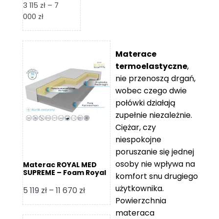
3 115
zł
–
7
Zakres
000
zł
cen:
od
3
Materace
115 zł
termoelastyczne
,
do
nie przenoszą drgań,
7
wobec czego dwie
000 zł
połówki działają
zupełnie niezależnie.
Ciężar, czy
niespokojne
poruszanie się jednej
osoby nie wpływa na
Materac ROYAL MED
SUPREME – Foam Royal
komfort snu drugiego
użytkownika.
Zakres
5 119
zł
–
11 670
zł
Powierzchnia
cen:
materaca
od