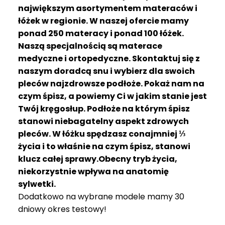
R
największym asortymentem materaców i
A
łóżek w regionie. W naszej ofercie mamy
C
ponad 250 materacy i ponad 100 łóżek.
E
Naszą specjalnością są materace
medyczne i ortopedyczne. Skontaktuj się z
Ł
Ó
naszym doradcą snu i wybierz dla swoich
Ż
pleców najzdrowsze podłoże. Pokaż nam na
K
czym śpisz, a powiemy Ci w jakim stanie jest
A
Twój kręgosłup. Podłoże na którym śpisz
stanowi niebagatelny aspekt zdrowych
M
pleców. W łóżku spędzasz conajmniej ⅓
A
T
życia i to właśnie na czym śpisz, stanowi
E
klucz całej sprawy.Obecny tryb życia,
R
niekorzystnie wpływa na anatomię
A
sylwetki.
C
Dodatkowo na wybrane modele mamy 30
A
dniowy okres testowy!
K