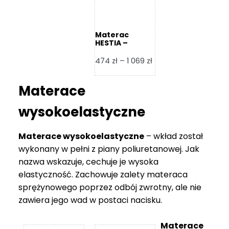
Materac
HESTIA –
Frankhauer
Zakres
474
zł
–
1 069
zł
cen:
od
Materace
474 zł
do
wysokoelastyczne
1
069 zł
Materace wysokoelastyczne
– wkład został
wykonany w pełni z piany poliuretanowej. Jak
nazwa wskazuje, cechuje je wysoka
elastyczność. Zachowuje zalety materaca
sprężynowego poprzez odbój zwrotny, ale nie
zawiera jego wad w postaci nacisku.
Materace