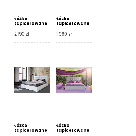
Łóżko
Łóżko
tapicerowane
tapicerowane
Arezzo – Dormi
Largo – Dormi
Design
Design
2 190
zł
1 980
zł
Łóżko
Łóżko
tapicerowane
tapicerowane
Livia – Dormi
Katia – Dormi