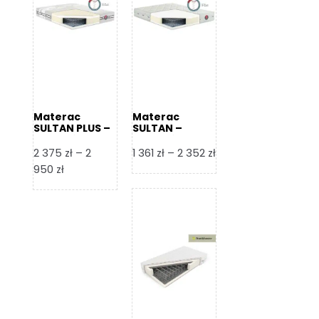
Materac
Materac
SULTAN PLUS –
SULTAN –
Senactive
Senactive
Zakres
2 375
zł
–
2
1 361
zł
–
2 352
zł
Zakres
cen:
950
zł
cen:
od
od
1
2
361 zł
375 zł
do
do
2
2
352 zł
950 zł