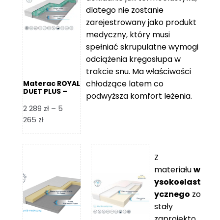
109 zł
5
dlatego nie zostanie
365 zł
zarejestrowany jako produkt
medyczny, który musi
spełniać skrupulatne wymogi
odciążenia kręgosłupa w
trakcie snu. Ma właściwości
chłodzące latem co
Materac ROYAL
DUET PLUS –
podwyższa komfort leżenia.
Foam Royal
2 289
zł
–
5
Zakres
265
zł
cen:
od
2
Z
289 zł
materiału
w
do
ysokoelast
5
ycznego
zo
265 zł
stały
zaprojekto