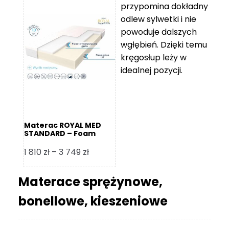
przypomina dokładny
5
odlew sylwetki i nie
119 zł
powoduje dalszych
do
wgłębień. Dzięki temu
11
kręgosłup leży w
670 zł
idealnej pozycji.
Materac ROYAL MED
STANDARD – Foam
Royal
Zakres
1 810
zł
–
3 749
zł
cen:
od
Materace sprężynowe,
1
bonellowe, kieszeniowe
810 zł
do
3