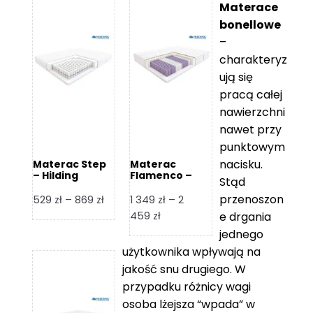
Materace
bonellowe
–
charakteryz
ują się
pracą całej
nawierzchni
nawet przy
punktowym
nacisku.
Materac Step
Materac
– Hilding
Flamenco –
Stąd
Hilding
przenoszon
Zakres
529
zł
–
869
zł
1 349
zł
–
2
cen:
Zakres
459
zł
e drgania
od
cen:
jednego
529 zł
od
użytkownika wpływają na
do
1
jakość snu drugiego. W
869 zł
349 zł
przypadku różnicy wagi
do
osoba lżejsza “wpada” w
2