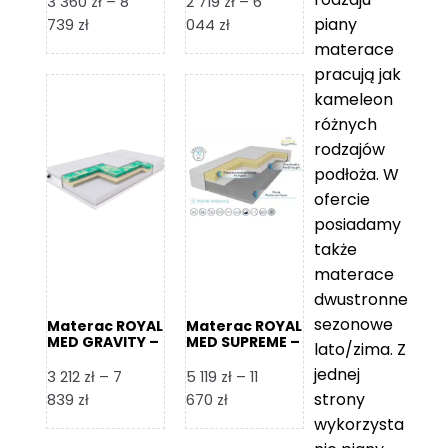
3 360
zł
–
8
2 719
zł
–
6
piany
Zakres
Zakres
739
zł
044
zł
cen:
cen:
materace
od
od
pracują jak
3
2
kameleon
360 zł
719 zł
różnych
do
do
rodzajów
8
6
podłoża. W
739 zł
044 zł
ofercie
posiadamy
także
materace
dwustronne
sezonowe
Materac ROYAL
Materac ROYAL
MED GRAVITY –
MED SUPREME –
lato/zima. Z
Foam Royal
Foam Royal
jednej
3 212
zł
–
7
5 119
zł
–
11
strony
Zakres
Zakres
839
zł
670
zł
cen:
cen:
wykorzysta
od
od