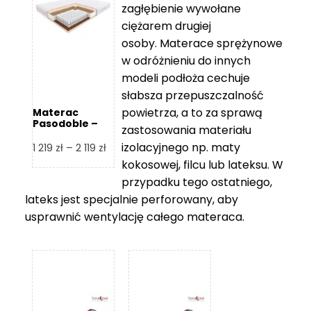
zagłębienie wywołane
459 zł
ciężarem drugiej
osoby. Materace sprężynowe
w odróżnieniu do innych
modeli podłoża cechuje
słabsza przepuszczalność
powietrza, a to za sprawą
Materac
Pasodoble –
zastosowania materiału
Hilding
izolacyjnego np. maty
Zakres
1 219
zł
–
2 119
zł
cen:
kokosowej, filcu lub lateksu. W
od
przypadku tego ostatniego,
1
lateks jest specjalnie perforowany, aby
219 zł
usprawnić wentylację całego materaca.
do
2
119 zł