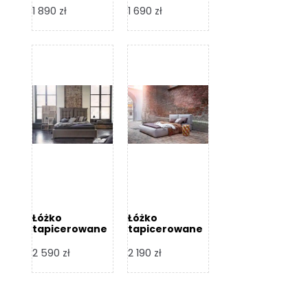
Design
Design
1 890
zł
1 690
zł
Łóżko
Łóżko
tapicerowane
tapicerowane
Flex – Dormi
Bari – Dormi
Design
Design
2 590
zł
2 190
zł