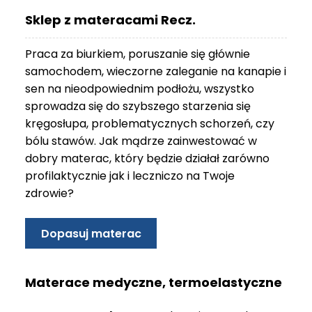
O
Sklep z materacami Recz.
N
T
Praca za biurkiem, poruszanie się głównie
A
K
samochodem, wieczorne zaleganie na kanapie i
T
sen na nieodpowiednim podłożu, wszystko
sprowadza się do szybszego starzenia się
B
kręgosłupa, problematycznych schorzeń, czy
L
bólu stawów. Jak mądrze zainwestować w
O
G
dobry materac, który będzie działał zarówno
profilaktycznie jak i leczniczo na Twoje
W
zdrowie?
Y
P
R
Dopasuj materac
Z
E
D
Materace medyczne, termoelastyczne
A
Ż