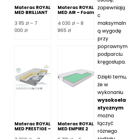
zapewniają
Materac ROYAL
Materac ROYAL
MED BRILLIANT
MED AIR – Foam
c
– Foam Royal
Royal
maksymaln
3 115
zł
–
7
4 030
zł
–
8
Zakres
Zakres
000
zł
865
zł
ą wygodę
cen:
cen:
przy
od
od
poprawnym
3
4
podparciu
115 zł
030 zł
kręgosłupa.
do
do
7
8
Dzięki temu,
000 zł
865 zł
że w
wykonaniu
wysokoela
stycznym
można
łączyć
Materac ROYAL
Materac ROYAL
MED PRESTIGE –
MED EMPIRE 2
różnego
Foam Royal
rodzaju