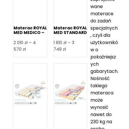
wane
materace
do zadań
specjalnych
Materac ROYAL
Materac ROYAL
MED MEDICO –
MED STANDARD
, czyli dla
Foam Royal
– Foam Royal
użytkownikó
2 010
zł
–
4
1 810
zł
–
3
Zakres
Zakres
570
zł
749
zł
w o
cen:
cen:
pokaźniejsz
od
od
ych
2
1
gabarytach.
010 zł
810 zł
Nośność
do
do
takiego
4
3
materaca
570 zł
749 zł
może
wynosić
nawet do
230 kg na
osobę,