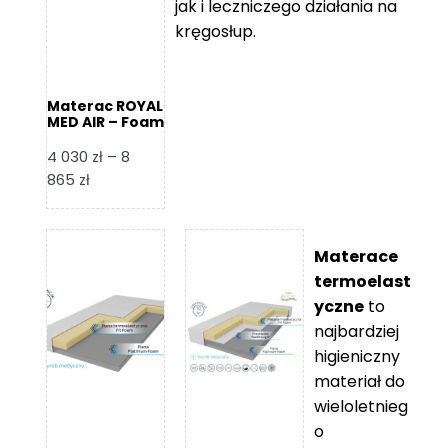
jak i leczniczego działania na
kręgosłup.
Materac ROYAL
MED AIR – Foam
Royal
4 030
zł
–
8
Zakres
865
zł
cen:
od
4
Materace
030 zł
termoelast
do
yczne
to
8
najbardziej
865 zł
higieniczny
materiał do
wieloletnieg
o