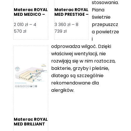
stosowania.
Piana
Materac ROYAL
Materac ROYAL
MED MEDICO –
MED PRESTIGE –
świetnie
Foam Royal
Foam Royal
przepuszcz
2 010
zł
–
4
3 360
zł
–
8
Zakres
Zakres
570
zł
739
zł
a powietrze
cen:
cen:
i
od
od
odprowadza wilgoć. Dzięki
2
3
właściwej wentylacji, nie
010 zł
360 zł
rozwijają się w nim roztocza,
do
do
bakterie, grzyby i pleśnie,
4
8
dlatego są szczególnie
570 zł
739 zł
rekomendowane dla
alergików.
Materac ROYAL
MED BRILLIANT
– Foam Royal