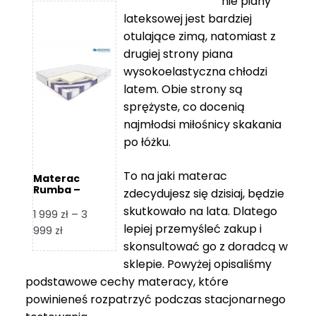
nie piany
3
5
lateksowej jest bardziej
212 zł
119 zł
otulające zimą, natomiast z
do
do
drugiej strony piana
7
11
wysokoelastyczna chłodzi
839 zł
670 zł
latem. Obie strony są
sprężyste, co docenią
najmłodsi miłośnicy skakania
po łóżku.
To na jaki materac
Materac
Rumba –
zdecydujesz się dzisiaj, będzie
Hilding
skutkowało na lata. Dlatego
1 999
zł
–
3
lepiej przemyśleć zakup i
Zakres
999
zł
skonsultować go z doradcą w
cen:
od
sklepie. Powyżej opisaliśmy
1
podstawowe cechy materacy, które
999 zł
powinieneś rozpatrzyć podczas stacjonarnego
do