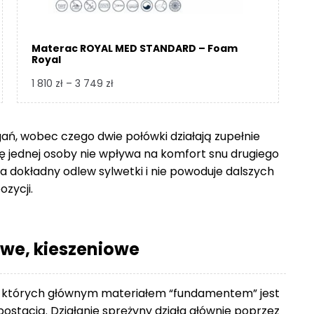
Materac ROYAL MED STANDARD – Foam
Royal
Zakres
1 810
zł
–
3 749
zł
cen:
od
1
gań, wobec czego dwie połówki działają zupełnie
810 zł
się jednej osoby nie wpływa na komfort snu drugiego
do
 dokładny odlew sylwetki i nie powoduje dalszych
3
ozycji.
749 zł
we, kieszeniowe
 których głównym materiałem “fundamentem” jest
ostacią. Działanie sprężyny działa głównie poprzez