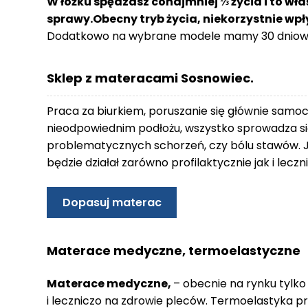
W łóżku spędzasz conajmniej ⅓ życia i to wła
o
sprawy.Obecny tryb życia, niekorzystnie wp
n
Dodatkowo na wybrane modele mamy 30 dniowy
t
a
k
Sklep z materacami Sosnowiec.
t
B
Praca za biurkiem, poruszanie się głównie samo
l
nieodpowiednim podłożu, wszystko sprowadza się
o
problematycznych schorzeń, czy bólu stawów. 
g
będzie działał zarówno profilaktycznie jak i lec
W
Y
Dopasuj materac
P
R
Z
Materace medyczne, termoelastyczne
E
D
Materace medyczne,
– obecnie na rynku tylko
A
i leczniczo na zdrowie pleców. Termoelastyka p
Ż