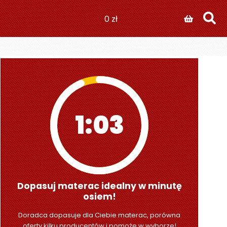
0
zł
1:01
Dopasuj materac idealny w minutę
osiem!
Doradca dopasuje dla Ciebie materac, porówna
oferty kilku producentów i pomoże w wyborze!