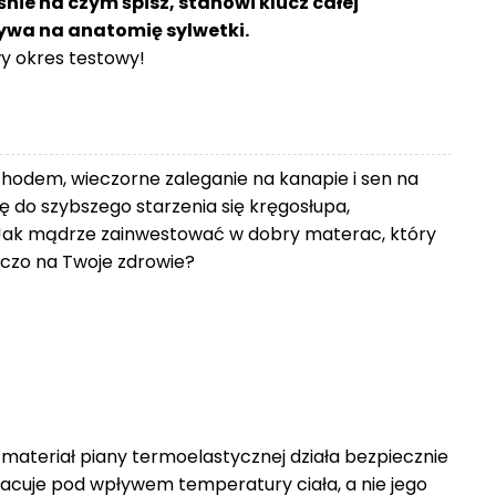
śnie na czym śpisz, stanowi klucz całej
ływa na anatomię sylwetki.
 okres testowy!
chodem, wieczorne zaleganie na kanapie i sen na
 do szybszego starzenia się kręgosłupa,
Jak mądrze zainwestować w dobry materac, który
zniczo na Twoje zdrowie?
 materiał piany termoelastycznej działa bezpiecznie
racuje pod wpływem temperatury ciała, a nie jego