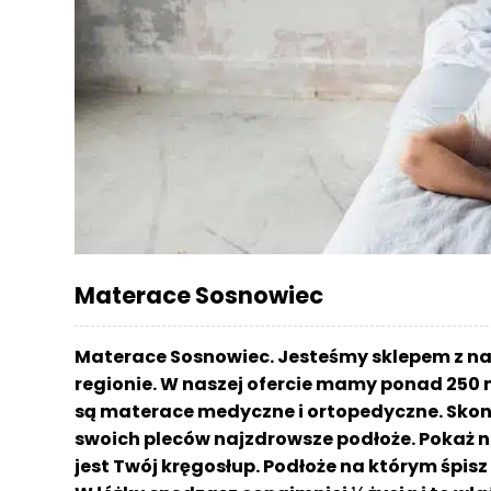
r
a
c
e
Ł
ó
ż
k
a
M
Materace Sosnowiec
a
t
e
Materace Sosnowiec. Jesteśmy sklepem z n
r
regionie. W naszej ofercie mamy ponad 250 
a
są materace medyczne i ortopedyczne. Skont
c
a
swoich pleców najzdrowsze podłoże. Pokaż n
jest Twój kręgosłup. Podłoże na którym śpi
K