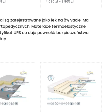
Zakres
Zakres
79
zł
4 030
zł
–
8 865
zł
cen:
cen:
od
od
1
4
 są zarejestrowane jako lek na 8% vacie. Ma
229 zł
030 zł
ortopedycznych. Materace termoelastyczne
do
do
2
8
ertyfikat URS co daje pewność bezpieczeństwa
279 zł
865 zł
łup.