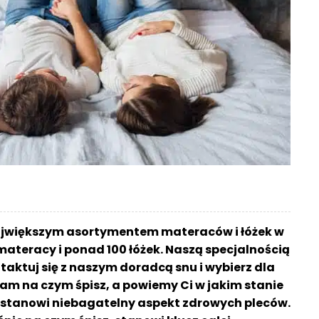
ajwiększym asortymentem materaców i łóżek w
materacy i ponad 100 łóżek. Naszą specjalnością
aktuj się z naszym doradcą snu i wybierz dla
am na czym śpisz, a powiemy Ci w jakim stanie
sz stanowi niebagatelny aspekt zdrowych pleców.