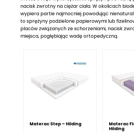
nacisk zwrotny na ciężar ciała. W okolicach biod
wypiera partie najmocniej powodując nienatural
to sprężyny podzielone papierowymi lub fizelin
placów związanych ze schorzeniami, nacisk zwr
miejsca, pogłębiając wadę ortopedyczną.
Materac Step – Hilding
Materac F
Hilding