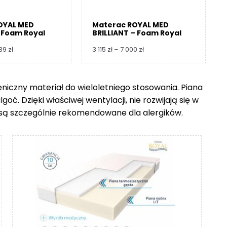
OYAL MED
Materac ROYAL MED
 Foam Royal
BRILLIANT – Foam Royal
Zakres
Zakres
739
zł
3 115
zł
–
7 000
zł
cen:
cen:
od
od
3
3
ieniczny materiał do wieloletniego stosowania. Piana
360 zł
115 zł
ć. Dzięki właściwej wentylacji, nie rozwijają się w
do
do
8
7
go są szczególnie rekomendowane dla alergików.
739 zł
000 zł