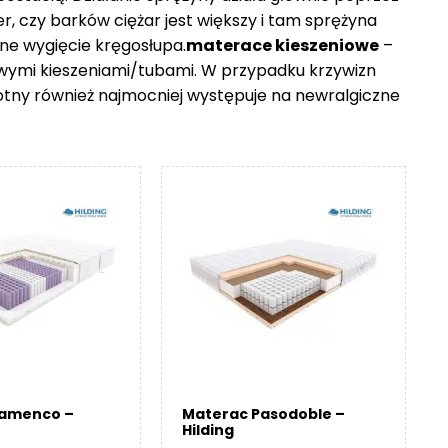
er, czy barków ciężar jest większy i tam sprężyna
ne wygięcie kręgosłupa.
materace kieszeniowe
–
owymi kieszeniami/tubami. W przypadku krzywizn
otny również najmocniej występuje na newralgiczne
lamenco –
Materac Pasodoble –
Hilding