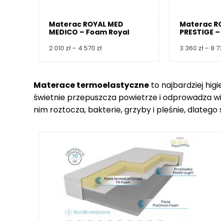
Materac ROYAL MED
Materac R
MEDICO – Foam Royal
PRESTIGE –
Zakres
2 010
zł
–
4 570
zł
3 360
zł
–
8 
cen:
od
2
Materace termoelastyczne
to najbardziej hig
010 zł
świetnie przepuszcza powietrze i odprowadza wilgo
do
4
nim roztocza, bakterie, grzyby i pleśnie, dlate
570 zł