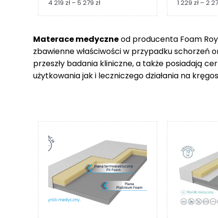
Zakres
4 219
zł
–
5 279
zł
1 229
zł
–
2 2
cen:
od
4
Materace medyczne
od producenta Foam Royal
219 zł
zbawienne właściwości w przypadku schorzeń 
do
5
przeszły badania kliniczne, a także posiadają c
279 zł
użytkowania jak i leczniczego działania na kręgos