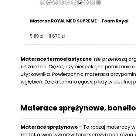
Materac ROYAL MED SUPREME – Foam Royal
Zakres
5 119
zł
–
11 670
zł
cen:
od
5
Materace termoelastyczne
, nie przenoszą dr
119 zł
niezależnie. Ciężar, czy niespokojne poruszanie 
do
użytkownika. Powierzchnia materaca przypomina
11
wgłębień. Dzięki temu kręgosłup leży w idealnej p
670 zł
Materace sprężynowe, bonello
Materace sprężynowe
– To rodzaj materacy w
metal, a więc wykorzystanie sprężyn pod różną p