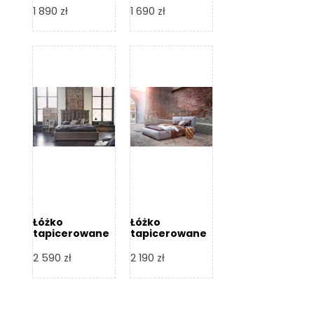
Design
Design
1 890
zł
1 690
zł
Łóżko
Łóżko
tapicerowane
tapicerowane
Flex – Dormi
Bari – Dormi
Design
Design
2 590
zł
2 190
zł