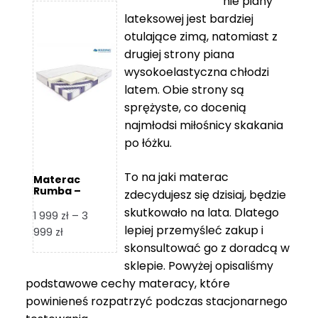
nie piany
3
5
lateksowej jest bardziej
212 zł
119 zł
otulające zimą, natomiast z
do
do
drugiej strony piana
7
11
wysokoelastyczna chłodzi
839 zł
670 zł
latem. Obie strony są
sprężyste, co docenią
najmłodsi miłośnicy skakania
po łóżku.
To na jaki materac
Materac
Rumba –
zdecydujesz się dzisiaj, będzie
Hilding
skutkowało na lata. Dlatego
1 999
zł
–
3
lepiej przemyśleć zakup i
Zakres
999
zł
skonsultować go z doradcą w
cen:
od
sklepie. Powyżej opisaliśmy
1
podstawowe cechy materacy, które
999 zł
powinieneś rozpatrzyć podczas stacjonarnego
do