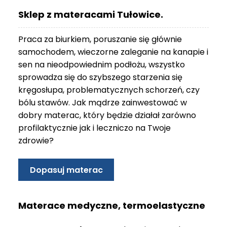
O
Sklep z materacami Tułowice.
N
T
Praca za biurkiem, poruszanie się głównie
A
K
samochodem, wieczorne zaleganie na kanapie i
T
sen na nieodpowiednim podłożu, wszystko
sprowadza się do szybszego starzenia się
B
kręgosłupa, problematycznych schorzeń, czy
L
bólu stawów. Jak mądrze zainwestować w
O
G
dobry materac, który będzie działał zarówno
profilaktycznie jak i leczniczo na Twoje
W
zdrowie?
Y
P
R
Dopasuj materac
Z
E
D
Materace medyczne, termoelastyczne
A
Ż