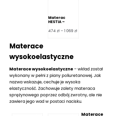
Materac
HESTIA –
Frankhauer
Zakres
474
zł
–
1 069
zł
cen:
od
Materace
474 zł
do
wysokoelastyczne
1
069 zł
Materace wysokoelastyczne
– wkład został
wykonany w pełni z piany poliuretanowej. Jak
nazwa wskazuje, cechuje je wysoka
elastyczność. Zachowuje zalety materaca
sprężynowego poprzez odbój zwrotny, ale nie
zawiera jego wad w postaci nacisku.
Materace