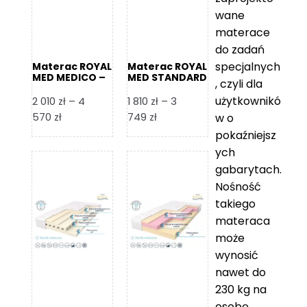
wane
materace
do zadań
specjalnych
Materac ROYAL
Materac ROYAL
MED MEDICO –
MED STANDARD
, czyli dla
Foam Royal
– Foam Royal
użytkownikó
2 010
zł
–
4
1 810
zł
–
3
Zakres
Zakres
570
zł
749
zł
w o
cen:
cen:
pokaźniejsz
od
od
ych
2
1
gabarytach.
010 zł
810 zł
Nośność
do
do
takiego
4
3
materaca
570 zł
749 zł
może
wynosić
nawet do
230 kg na
osobę,