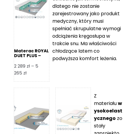
109 zł
5
dlatego nie zostanie
365 zł
zarejestrowany jako produkt
medyczny, który musi
spełniać skrupulatne wymogi
odciążenia kręgosłupa w
trakcie snu. Ma właściwości
chłodzące latem co
Materac ROYAL
DUET PLUS –
podwyższa komfort leżenia.
Foam Royal
2 289
zł
–
5
Zakres
265
zł
cen:
od
2
Z
289 zł
materiału
w
do
ysokoelast
5
ycznego
zo
265 zł
stały
zaprojekto