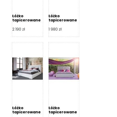
Łóżko
Łóżko
tapicerowane
tapicerowane
Arezzo – Dormi
Largo – Dormi
Design
Design
2 190
zł
1 980
zł
Łóżko
Łóżko
tapicerowane
tapicerowane
Livia – Dormi
Katia – Dormi