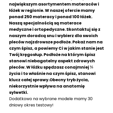
R
największym asortymentem materaców i
A
łóżek w regionie. W naszej ofercie mamy
C
ponad 250 materacy i ponad 100 łóżek.
E
Naszą specjalnością są materace
medyczne i ortopedyczne. Skontaktuj się z
Ł
Ó
naszym doradcą snu i wybierz dla swoich
Ż
pleców najzdrowsze podłoże. Pokaż nam na
K
czym śpisz, a powiemy Ci w jakim stanie jest
A
Twój kręgosłup. Podłoże na którym śpisz
stanowi niebagatelny aspekt zdrowych
M
pleców. W łóżku spędzasz conajmniej ⅓
A
T
życia i to właśnie na czym śpisz, stanowi
E
klucz całej sprawy.Obecny tryb życia,
R
niekorzystnie wpływa na anatomię
A
sylwetki.
C
Dodatkowo na wybrane modele mamy 30
A
dniowy okres testowy!
K