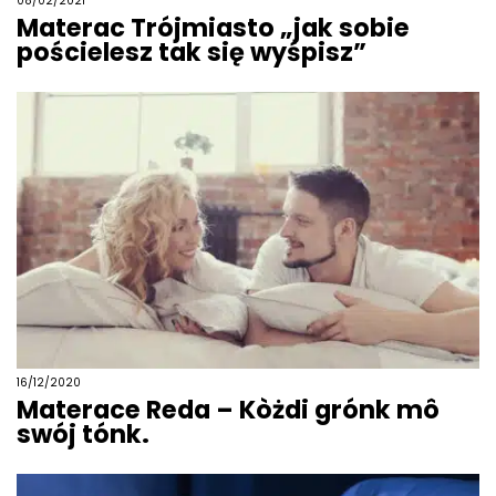
08/02/2021
Materac Trójmiasto „jak sobie
pościelesz tak się wyśpisz”
16/12/2020
Materace Reda – Kòżdi grónk mô
swój tónk.