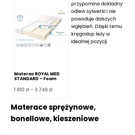
przypomina dokładny
5
odlew sylwetki i nie
119 zł
powoduje dalszych
do
wgłębień. Dzięki temu
11
kręgosłup leży w
670 zł
idealnej pozycji.
Materac ROYAL MED
STANDARD – Foam
Royal
Zakres
1 810
zł
–
3 749
zł
cen:
od
Materace sprężynowe,
1
bonellowe, kieszeniowe
810 zł
do
3