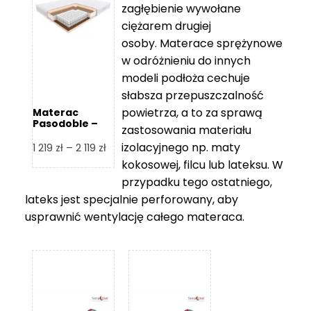
zagłębienie wywołane
459 zł
ciężarem drugiej
osoby. Materace sprężynowe
w odróżnieniu do innych
modeli podłoża cechuje
słabsza przepuszczalność
powietrza, a to za sprawą
Materac
Pasodoble –
zastosowania materiału
Hilding
izolacyjnego np. maty
Zakres
1 219
zł
–
2 119
zł
cen:
kokosowej, filcu lub lateksu. W
od
przypadku tego ostatniego,
1
lateks jest specjalnie perforowany, aby
219 zł
usprawnić wentylację całego materaca.
do
2
119 zł