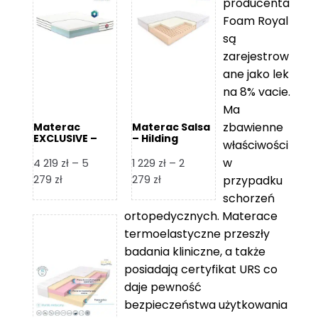
producenta
Foam Royal
są
zarejestrow
ane jako lek
na 8% vacie.
Ma
zbawienne
Materac
Materac Salsa
EXCLUSIVE –
– Hilding
właściwości
Senactive
w
4 219
zł
–
5
1 229
zł
–
2
Zakres
Zakres
279
zł
279
zł
przypadku
cen:
cen:
schorzeń
od
od
ortopedycznych. Materace
4
1
termoelastyczne przeszły
219 zł
229 zł
badania kliniczne, a także
do
do
posiadają certyfikat URS co
5
2
daje pewność
279 zł
279 zł
bezpieczeństwa użytkowania