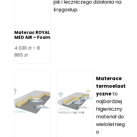
jak i leczniczego działania na
kręgosłup.
Materac ROYAL
MED AIR – Foam
Royal
4 030
zł
–
8
Zakres
865
zł
cen:
od
4
Materace
030 zł
termoelast
do
yczne
to
8
najbardziej
865 zł
higieniczny
materiał do
wieloletnieg
o