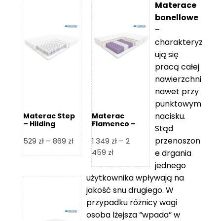
Materace
bonellowe
–
charakteryz
ują się
pracą całej
nawierzchni
nawet przy
punktowym
nacisku.
Materac Step
Materac
– Hilding
Flamenco –
Stąd
Hilding
przenoszon
Zakres
529
zł
–
869
zł
1 349
zł
–
2
cen:
Zakres
459
zł
e drgania
od
cen:
jednego
529 zł
od
użytkownika wpływają na
do
1
jakość snu drugiego. W
869 zł
349 zł
przypadku różnicy wagi
do
osoba lżejsza “wpada” w
2