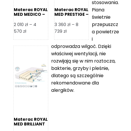
stosowania.
Piana
Materac ROYAL
Materac ROYAL
MED MEDICO –
MED PRESTIGE –
świetnie
Foam Royal
Foam Royal
przepuszcz
2 010
zł
–
4
3 360
zł
–
8
Zakres
Zakres
570
zł
739
zł
a powietrze
cen:
cen:
i
od
od
odprowadza wilgoć. Dzięki
2
3
właściwej wentylacji, nie
010 zł
360 zł
rozwijają się w nim roztocza,
do
do
bakterie, grzyby i pleśnie,
4
8
dlatego są szczególnie
570 zł
739 zł
rekomendowane dla
alergików.
Materac ROYAL
MED BRILLIANT
– Foam Royal