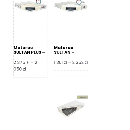
Materac
Materac
SULTAN PLUS –
SULTAN –
Senactive
Senactive
Zakres
2 375
zł
–
2
1 361
zł
–
2 352
zł
Zakres
cen:
950
zł
cen:
od
od
1
2
361 zł
375 zł
do
do
2
2
352 zł
950 zł