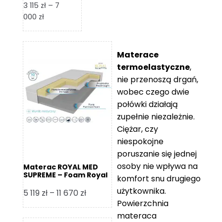
3 115
zł
–
7
Zakres
000
zł
cen:
od
3
Materace
115 zł
termoelastyczne
,
do
nie przenoszą drgań,
7
wobec czego dwie
000 zł
połówki działają
zupełnie niezależnie.
Ciężar, czy
niespokojne
poruszanie się jednej
osoby nie wpływa na
Materac ROYAL MED
SUPREME – Foam Royal
komfort snu drugiego
użytkownika.
Zakres
5 119
zł
–
11 670
zł
Powierzchnia
cen:
materaca
od