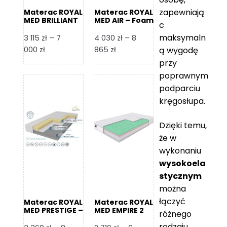
zapewniają
Materac ROYAL
Materac ROYAL
MED BRILLIANT
MED AIR – Foam
c
– Foam Royal
Royal
maksymaln
3 115
zł
–
7
4 030
zł
–
8
Zakres
Zakres
000
zł
865
zł
ą wygodę
cen:
cen:
przy
od
od
poprawnym
3
4
podparciu
115 zł
030 zł
kręgosłupa.
do
do
7
8
Dzięki temu,
000 zł
865 zł
że w
wykonaniu
wysokoela
stycznym
można
łączyć
Materac ROYAL
Materac ROYAL
MED PRESTIGE –
MED EMPIRE 2
różnego
Foam Royal
rodzaju