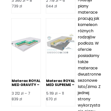
3 360
zł
–
8
2 719
zł
–
6
piany
Zakres
Zakres
739
zł
044
zł
cen:
cen:
materace
od
od
pracują jak
3
2
kameleon
360 zł
719 zł
różnych
do
do
rodzajów
8
6
podłoża. W
739 zł
044 zł
ofercie
posiadamy
także
materace
dwustronne
sezonowe
Materac ROYAL
Materac ROYAL
MED GRAVITY –
MED SUPREME –
lato/zima. Z
Foam Royal
Foam Royal
jednej
3 212
zł
–
7
5 119
zł
–
11
strony
Zakres
Zakres
839
zł
670
zł
cen:
cen:
wykorzysta
od
od