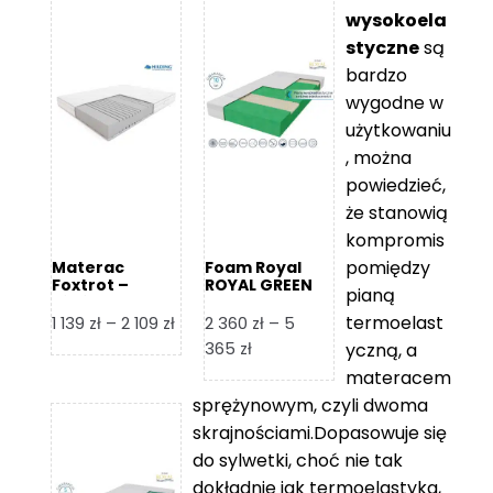
wysokoela
styczne
są
bardzo
wygodne w
użytkowaniu
, można
powiedzieć,
że stanowią
kompromis
pomiędzy
Materac
Foam Royal
Foxtrot –
ROYAL GREEN
pianą
Hilding
Materac
piankowy
termoelast
Zakres
1 139
zł
–
2 109
zł
2 360
zł
–
5
cen:
Zakres
365
zł
yczną, a
od
cen:
materacem
1
od
sprężynowym, czyli dwoma
139 zł
2
skrajnościami.Dopasowuje się
do
360 zł
do sylwetki, choć nie tak
2
do
dokładnie jak termoelastyka,