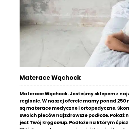
r
a
c
e
Ł
ó
ż
k
a
M
Materace Wąchock
a
t
e
Materace Wąchock. Jesteśmy sklepem z naj
r
regionie. W naszej ofercie mamy ponad 250 
a
są materace medyczne i ortopedyczne. Skont
c
a
swoich pleców najzdrowsze podłoże. Pokaż n
jest Twój kręgosłup. Podłoże na którym śpi
K