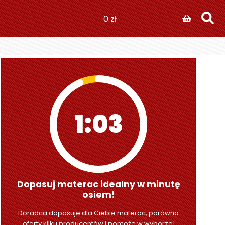
0
zł
1:01
Dopasuj materac idealny w minutę
osiem!
Doradca dopasuje dla Ciebie materac, porówna
oferty kilku producentów i pomoże w wyborze!