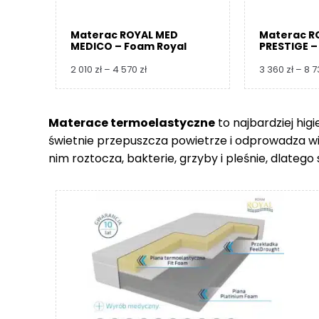
Materac ROYAL MED
Materac R
MEDICO – Foam Royal
PRESTIGE –
Zakres
2 010
zł
–
4 570
zł
3 360
zł
–
8 
cen:
od
2
Materace termoelastyczne
to najbardziej hig
010 zł
świetnie przepuszcza powietrze i odprowadza wilgo
do
4
nim roztocza, bakterie, grzyby i pleśnie, dlate
570 zł