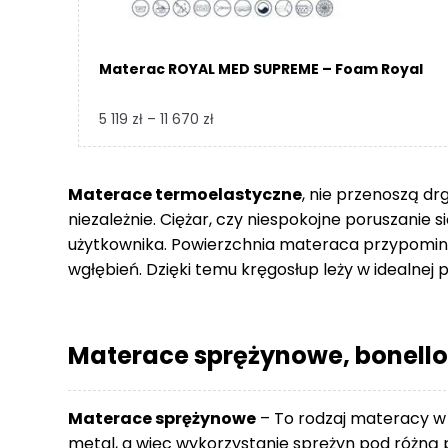
Materac ROYAL MED SUPREME – Foam Royal
Zakres
5 119
zł
–
11 670
zł
cen:
od
5
Materace termoelastyczne
, nie przenoszą dr
119 zł
niezależnie. Ciężar, czy niespokojne poruszanie 
do
użytkownika. Powierzchnia materaca przypomina
11
wgłębień. Dzięki temu kręgosłup leży w idealnej p
670 zł
Materace sprężynowe, bonello
Materace sprężynowe
– To rodzaj materacy w
metal, a więc wykorzystanie sprężyn pod różną p