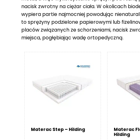
nacisk zwrotny na ciężar ciała. W okolicach biod
wypiera partie najmocniej powodując nienatural
to sprężyny podzielone papierowymi lub fizelin
placów związanych ze schorzeniami, nacisk zwr
miejsca, pogłębiając wadę ortopedyczną.
Materac Step – Hilding
Materac F
Hilding