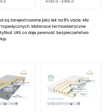
Zakres
Zakres
79
zł
4 030
zł
–
8 865
zł
cen:
cen:
od
od
1
4
 są zarejestrowane jako lek na 8% vacie. Ma
229 zł
030 zł
ortopedycznych. Materace termoelastyczne
do
do
2
8
ertyfikat URS co daje pewność bezpieczeństwa
279 zł
865 zł
łup.