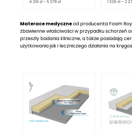
Zakres
4 219
zł
–
5 279
zł
1 229
zł
–
2 2
cen:
od
4
Materace medyczne
od producenta Foam Royal
219 zł
zbawienne właściwości w przypadku schorzeń 
do
5
przeszły badania kliniczne, a także posiadają c
279 zł
użytkowania jak i leczniczego działania na kręgos