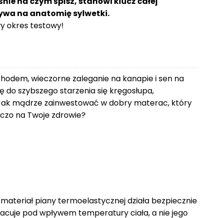
śnie na czym śpisz, stanowi klucz całej
ływa na anatomię sylwetki.
 okres testowy!
chodem, wieczorne zaleganie na kanapie i sen na
 do szybszego starzenia się kręgosłupa,
Jak mądrze zainwestować w dobry materac, który
zniczo na Twoje zdrowie?
 materiał piany termoelastycznej działa bezpiecznie
racuje pod wpływem temperatury ciała, a nie jego