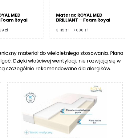
OYAL MED
Materac ROYAL MED
 Foam Royal
BRILLIANT – Foam Royal
Zakres
Zakres
739
zł
3 115
zł
–
7 000
zł
cen:
cen:
od
od
3
3
ieniczny materiał do wieloletniego stosowania. Piana
360 zł
115 zł
ć. Dzięki właściwej wentylacji, nie rozwijają się w
do
do
8
7
go są szczególnie rekomendowane dla alergików.
739 zł
000 zł