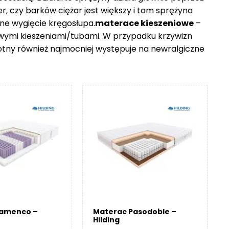
er, czy barków ciężar jest większy i tam sprężyna
ne wygięcie kręgosłupa.
materace kieszeniowe
–
owymi kieszeniami/tubami. W przypadku krzywizn
otny również najmocniej występuje na newralgiczne
lamenco –
Materac Pasodoble –
Hilding