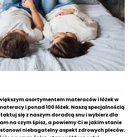
większym asortymentem materaców i łóżek w
materacy i ponad 100 łóżek. Naszą specjalnością
aktuj się z naszym doradcą snu i wybierz dla
am na czym śpisz, a powiemy Ci w jakim stanie
sz stanowi niebagatelny aspekt zdrowych pleców.