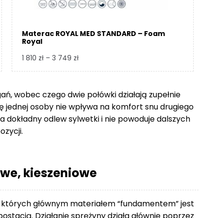
Materac ROYAL MED STANDARD – Foam
Royal
Zakres
1 810
zł
–
3 749
zł
cen:
od
1
gań, wobec czego dwie połówki działają zupełnie
810 zł
się jednej osoby nie wpływa na komfort snu drugiego
do
 dokładny odlew sylwetki i nie powoduje dalszych
3
ozycji.
749 zł
we, kieszeniowe
 których głównym materiałem “fundamentem” jest
ostacią. Działanie sprężyny działa głównie poprzez