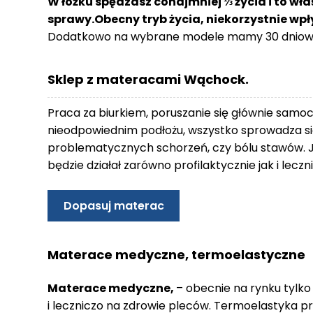
W łóżku spędzasz conajmniej ⅓ życia i to wła
o
sprawy.Obecny tryb życia, niekorzystnie wp
n
Dodatkowo na wybrane modele mamy 30 dniowy
t
a
k
Sklep z materacami Wąchock.
t
B
Praca za biurkiem, poruszanie się głównie samo
l
nieodpowiednim podłożu, wszystko sprowadza się
o
problematycznych schorzeń, czy bólu stawów. 
g
będzie działał zarówno profilaktycznie jak i lec
W
Y
Dopasuj materac
P
R
Z
Materace medyczne, termoelastyczne
E
D
Materace medyczne,
– obecnie na rynku tylko
A
i leczniczo na zdrowie pleców. Termoelastyka p
Ż