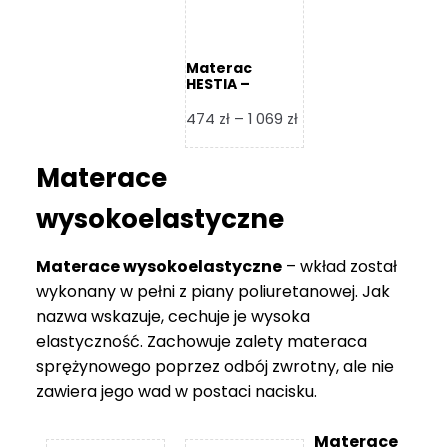
Materac
HESTIA –
Frankhauer
Zakres
474
zł
–
1 069
zł
cen:
od
Materace
474 zł
do
wysokoelastyczne
1
069 zł
Materace wysokoelastyczne
– wkład został
wykonany w pełni z piany poliuretanowej. Jak
nazwa wskazuje, cechuje je wysoka
elastyczność. Zachowuje zalety materaca
sprężynowego poprzez odbój zwrotny, ale nie
zawiera jego wad w postaci nacisku.
Materace