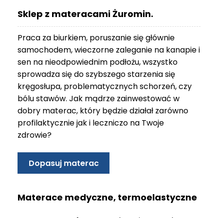
O
Sklep z materacami Żuromin.
N
T
Praca za biurkiem, poruszanie się głównie
A
K
samochodem, wieczorne zaleganie na kanapie i
T
sen na nieodpowiednim podłożu, wszystko
sprowadza się do szybszego starzenia się
B
kręgosłupa, problematycznych schorzeń, czy
L
bólu stawów. Jak mądrze zainwestować w
O
G
dobry materac, który będzie działał zarówno
profilaktycznie jak i leczniczo na Twoje
W
zdrowie?
Y
P
R
Dopasuj materac
Z
E
D
Materace medyczne, termoelastyczne
A
Ż