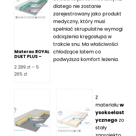
109 zł
5
dlatego nie zostanie
365 zł
zarejestrowany jako produkt
medyczny, który musi
spełniać skrupulatne wymogi
odciążenia kręgosłupa w
trakcie snu. Ma właściwości
chłodzące latem co
Materac ROYAL
DUET PLUS –
podwyższa komfort leżenia.
Foam Royal
2 289
zł
–
5
Zakres
265
zł
cen:
od
2
Z
289 zł
materiału
w
do
ysokoelast
5
ycznego
zo
265 zł
stały
zaprojekto