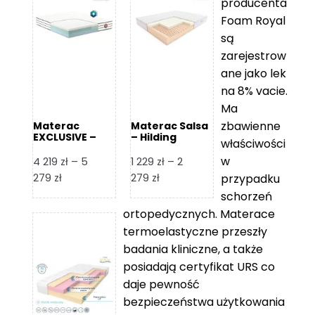
producenta
Foam Royal
są
zarejestrow
ane jako lek
na 8% vacie.
Ma
zbawienne
Materac
Materac Salsa
EXCLUSIVE –
– Hilding
właściwości
Senactive
w
4 219
zł
–
5
1 229
zł
–
2
Zakres
Zakres
279
zł
279
zł
przypadku
cen:
cen:
schorzeń
od
od
ortopedycznych. Materace
4
1
termoelastyczne przeszły
219 zł
229 zł
badania kliniczne, a także
do
do
posiadają certyfikat URS co
5
2
daje pewność
279 zł
279 zł
bezpieczeństwa użytkowania