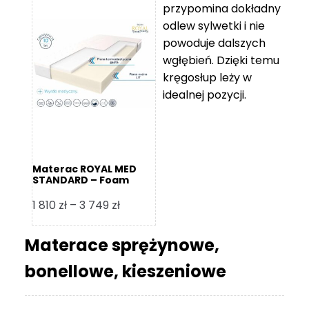
przypomina dokładny
5
odlew sylwetki i nie
119 zł
powoduje dalszych
do
wgłębień. Dzięki temu
11
kręgosłup leży w
670 zł
idealnej pozycji.
Materac ROYAL MED
STANDARD – Foam
Royal
Zakres
1 810
zł
–
3 749
zł
cen:
od
Materace sprężynowe,
1
bonellowe, kieszeniowe
810 zł
do
3