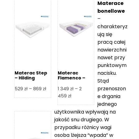
Materace
bonellowe
–
charakteryz
ują się
pracą całej
nawierzchni
nawet przy
punktowym
nacisku.
Materac Step
Materac
– Hilding
Flamenco –
Stąd
Hilding
przenoszon
Zakres
529
zł
–
869
zł
1 349
zł
–
2
cen:
Zakres
459
zł
e drgania
od
cen:
jednego
529 zł
od
użytkownika wpływają na
do
1
jakość snu drugiego. W
869 zł
349 zł
przypadku różnicy wagi
do
osoba lżejsza “wpada” w
2