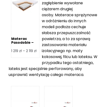
zagłębienie wywołane
459 zł
ciężarem drugiej
osoby. Materace sprężynowe
w odróżnieniu do innych
modeli podłoża cechuje
słabsza przepuszczalność
powietrza, a to za sprawą
Materac
Pasodoble –
zastosowania materiału
Hilding
izolacyjnego np. maty
Zakres
1 219
zł
–
2 119
zł
cen:
kokosowej, filcu lub lateksu. W
od
przypadku tego ostatniego,
1
lateks jest specjalnie perforowany, aby
219 zł
usprawnić wentylację całego materaca.
do
2
119 zł