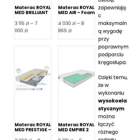
zapewniają
Materac ROYAL
Materac ROYAL
MED BRILLIANT
MED AIR – Foam
c
– Foam Royal
Royal
maksymaln
3 115
zł
–
7
4 030
zł
–
8
Zakres
Zakres
000
zł
865
zł
ą wygodę
cen:
cen:
przy
od
od
poprawnym
3
4
podparciu
115 zł
030 zł
kręgosłupa.
do
do
7
8
Dzięki temu,
000 zł
865 zł
że w
wykonaniu
wysokoela
stycznym
można
łączyć
Materac ROYAL
Materac ROYAL
MED PRESTIGE –
MED EMPIRE 2
różnego
Foam Royal
rodzaju