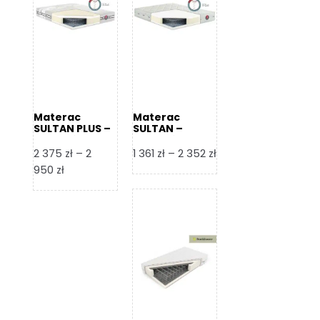
Materac
Materac
SULTAN PLUS –
SULTAN –
Senactive
Senactive
Zakres
2 375
zł
–
2
1 361
zł
–
2 352
zł
Zakres
cen:
950
zł
cen:
od
od
1
2
361 zł
375 zł
do
do
2
2
352 zł
950 zł