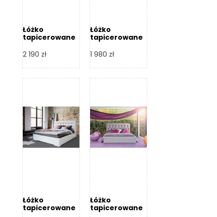
Łóżko
Łóżko
tapicerowane
tapicerowane
Arezzo – Dormi
Largo – Dormi
Design
Design
2 190
zł
1 980
zł
Łóżko
Łóżko
tapicerowane
tapicerowane
Livia – Dormi
Katia – Dormi