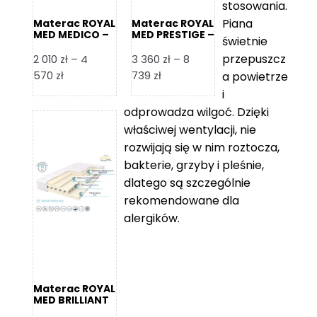
stosowania.
Piana
Materac ROYAL
Materac ROYAL
MED MEDICO –
MED PRESTIGE –
świetnie
Foam Royal
Foam Royal
przepuszcz
2 010
zł
–
4
3 360
zł
–
8
Zakres
Zakres
570
zł
739
zł
a powietrze
cen:
cen:
i
od
od
odprowadza wilgoć. Dzięki
2
3
właściwej wentylacji, nie
010 zł
360 zł
rozwijają się w nim roztocza,
do
do
bakterie, grzyby i pleśnie,
4
8
dlatego są szczególnie
570 zł
739 zł
rekomendowane dla
alergików.
Materac ROYAL
MED BRILLIANT
– Foam Royal