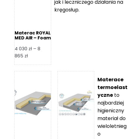
jak i leczniczego działania na
kręgosłup.
Materac ROYAL
MED AIR – Foam
Royal
4 030
zł
–
8
Zakres
865
zł
cen:
od
4
Materace
030 zł
termoelast
do
yczne
to
8
najbardziej
865 zł
higieniczny
materiał do
wieloletnieg
o