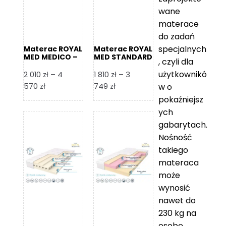
wane
materace
do zadań
specjalnych
Materac ROYAL
Materac ROYAL
MED MEDICO –
MED STANDARD
, czyli dla
Foam Royal
– Foam Royal
użytkownikó
2 010
zł
–
4
1 810
zł
–
3
Zakres
Zakres
570
zł
749
zł
w o
cen:
cen:
pokaźniejsz
od
od
ych
2
1
gabarytach.
010 zł
810 zł
Nośność
do
do
takiego
4
3
materaca
570 zł
749 zł
może
wynosić
nawet do
230 kg na
osobę,