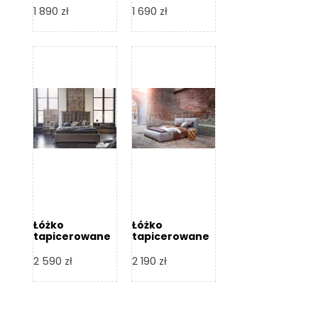
Design
Design
1 890
zł
1 690
zł
Łóżko
Łóżko
tapicerowane
tapicerowane
Flex – Dormi
Bari – Dormi
Design
Design
2 590
zł
2 190
zł