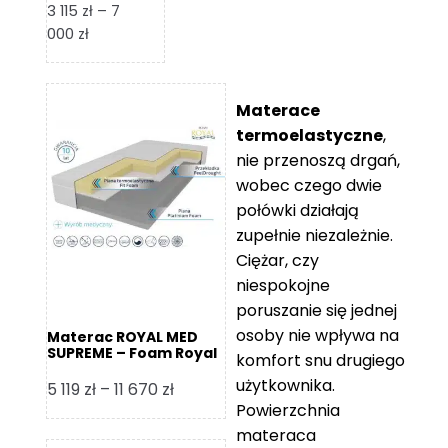
3 115
zł
–
7
Zakres
000
zł
cen:
od
3
Materace
115 zł
termoelastyczne
,
do
nie przenoszą drgań,
7
wobec czego dwie
000 zł
połówki działają
zupełnie niezależnie.
Ciężar, czy
niespokojne
poruszanie się jednej
osoby nie wpływa na
Materac ROYAL MED
SUPREME – Foam Royal
komfort snu drugiego
użytkownika.
Zakres
5 119
zł
–
11 670
zł
Powierzchnia
cen:
materaca
od