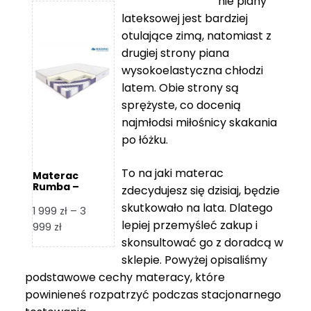
nie piany
3
5
lateksowej jest bardziej
212 zł
119 zł
otulające zimą, natomiast z
do
do
drugiej strony piana
7
11
wysokoelastyczna chłodzi
839 zł
670 zł
latem. Obie strony są
sprężyste, co docenią
najmłodsi miłośnicy skakania
po łóżku.
To na jaki materac
Materac
Rumba –
zdecydujesz się dzisiaj, będzie
Hilding
skutkowało na lata. Dlatego
1 999
zł
–
3
lepiej przemyśleć zakup i
Zakres
999
zł
skonsultować go z doradcą w
cen:
od
sklepie. Powyżej opisaliśmy
1
podstawowe cechy materacy, które
999 zł
powinieneś rozpatrzyć podczas stacjonarnego
do