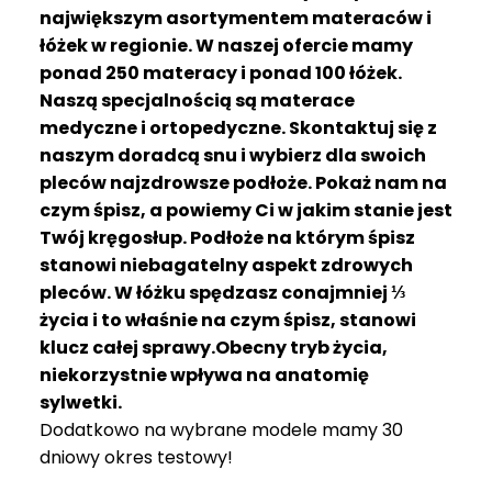
R
największym asortymentem materaców i
A
łóżek w regionie. W naszej ofercie mamy
C
ponad 250 materacy i ponad 100 łóżek.
E
Naszą specjalnością są materace
medyczne i ortopedyczne. Skontaktuj się z
Ł
Ó
naszym doradcą snu i wybierz dla swoich
Ż
pleców najzdrowsze podłoże. Pokaż nam na
K
czym śpisz, a powiemy Ci w jakim stanie jest
A
Twój kręgosłup. Podłoże na którym śpisz
stanowi niebagatelny aspekt zdrowych
M
pleców. W łóżku spędzasz conajmniej ⅓
A
T
życia i to właśnie na czym śpisz, stanowi
E
klucz całej sprawy.Obecny tryb życia,
R
niekorzystnie wpływa na anatomię
A
sylwetki.
C
Dodatkowo na wybrane modele mamy 30
A
dniowy okres testowy!
K