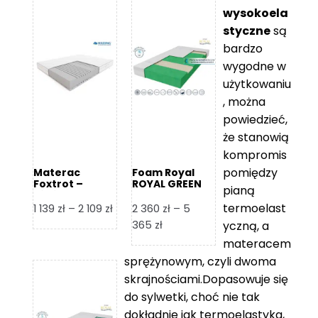
wysokoela
styczne
są
bardzo
wygodne w
użytkowaniu
, można
powiedzieć,
że stanowią
kompromis
pomiędzy
Materac
Foam Royal
Foxtrot –
ROYAL GREEN
pianą
Hilding
Materac
piankowy
termoelast
Zakres
1 139
zł
–
2 109
zł
2 360
zł
–
5
cen:
Zakres
365
zł
yczną, a
od
cen:
materacem
1
od
sprężynowym, czyli dwoma
139 zł
2
skrajnościami.Dopasowuje się
do
360 zł
do sylwetki, choć nie tak
2
do
dokładnie jak termoelastyka,