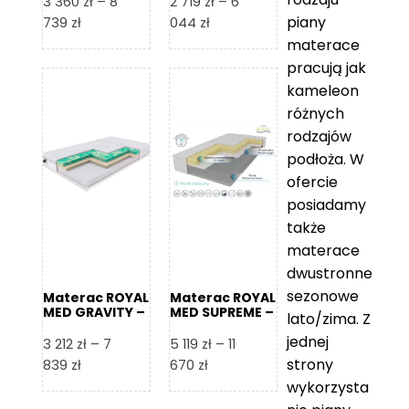
3 360
zł
–
8
2 719
zł
–
6
piany
Zakres
Zakres
739
zł
044
zł
cen:
cen:
materace
od
od
pracują jak
3
2
kameleon
360 zł
719 zł
różnych
do
do
rodzajów
8
6
podłoża. W
739 zł
044 zł
ofercie
posiadamy
także
materace
dwustronne
sezonowe
Materac ROYAL
Materac ROYAL
MED GRAVITY –
MED SUPREME –
lato/zima. Z
Foam Royal
Foam Royal
jednej
3 212
zł
–
7
5 119
zł
–
11
strony
Zakres
Zakres
839
zł
670
zł
cen:
cen:
wykorzysta
od
od