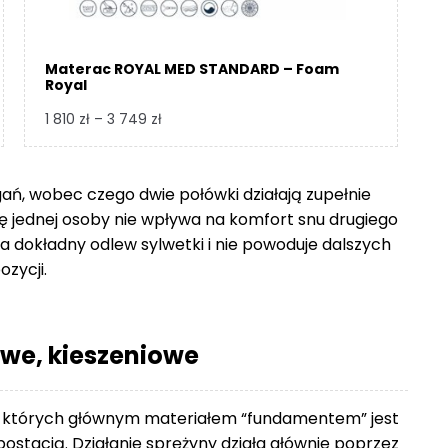
Materac ROYAL MED STANDARD – Foam
Royal
Zakres
1 810
zł
–
3 749
zł
cen:
od
1
gań, wobec czego dwie połówki działają zupełnie
810 zł
się jednej osoby nie wpływa na komfort snu drugiego
do
 dokładny odlew sylwetki i nie powoduje dalszych
3
ozycji.
749 zł
we, kieszeniowe
 których głównym materiałem “fundamentem” jest
ostacią. Działanie sprężyny działa głównie poprzez