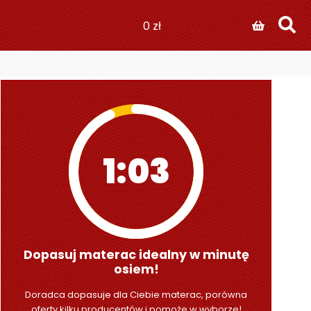
0
zł
1:01
Dopasuj materac idealny w minutę
osiem!
Doradca dopasuje dla Ciebie materac, porówna
oferty kilku producentów i pomoże w wyborze!