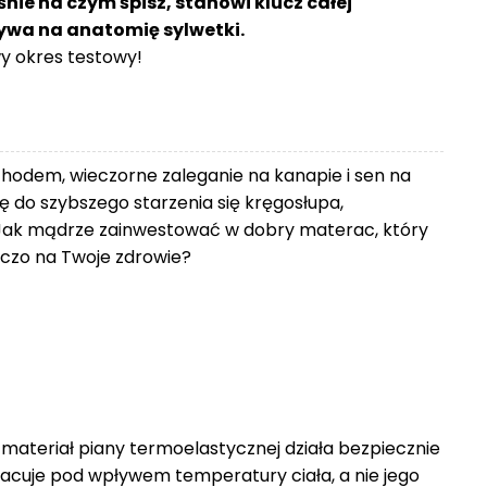
śnie na czym śpisz, stanowi klucz całej
ływa na anatomię sylwetki.
 okres testowy!
chodem, wieczorne zaleganie na kanapie i sen na
 do szybszego starzenia się kręgosłupa,
Jak mądrze zainwestować w dobry materac, który
zniczo na Twoje zdrowie?
 materiał piany termoelastycznej działa bezpiecznie
racuje pod wpływem temperatury ciała, a nie jego