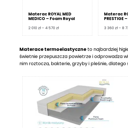
Materac ROYAL MED
Materac R
MEDICO – Foam Royal
PRESTIGE –
Zakres
2 010
zł
–
4 570
zł
3 360
zł
–
8 
cen:
od
2
Materace termoelastyczne
to najbardziej hig
010 zł
świetnie przepuszcza powietrze i odprowadza wilgo
do
4
nim roztocza, bakterie, grzyby i pleśnie, dlate
570 zł