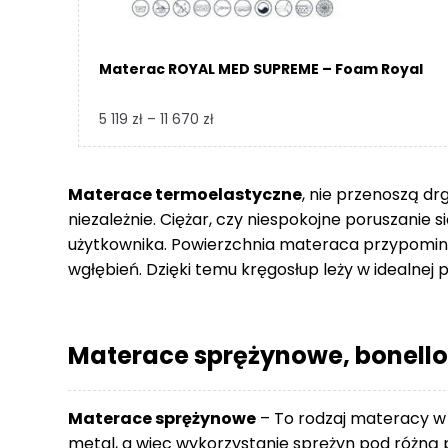
Materac ROYAL MED SUPREME – Foam Royal
Zakres
5 119
zł
–
11 670
zł
cen:
od
5
Materace termoelastyczne
, nie przenoszą dr
119 zł
niezależnie. Ciężar, czy niespokojne poruszanie 
do
użytkownika. Powierzchnia materaca przypomina
11
wgłębień. Dzięki temu kręgosłup leży w idealnej p
670 zł
Materace sprężynowe, bonello
Materace sprężynowe
– To rodzaj materacy w
metal, a więc wykorzystanie sprężyn pod różną p