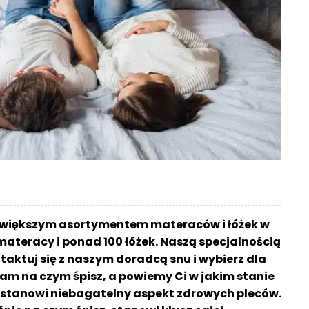
jwiększym asortymentem materaców i łóżek w
materacy i ponad 100 łóżek. Naszą specjalnością
aktuj się z naszym doradcą snu i wybierz dla
am na czym śpisz, a powiemy Ci w jakim stanie
sz stanowi niebagatelny aspekt zdrowych pleców.