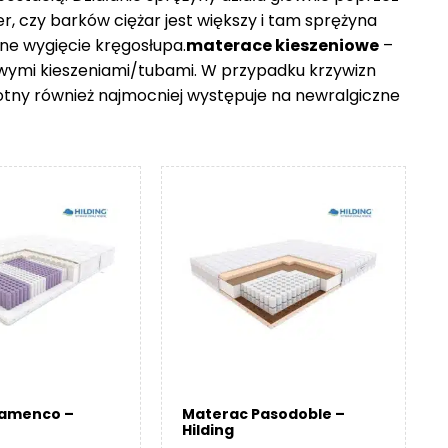
er, czy barków ciężar jest większy i tam sprężyna
ne wygięcie kręgosłupa.
materace kieszeniowe
–
owymi kieszeniami/tubami. W przypadku krzywizn
otny również najmocniej występuje na newralgiczne
lamenco –
Materac Pasodoble –
Hilding