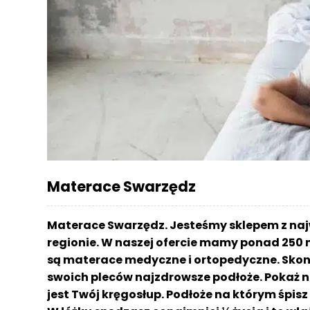
r
a
c
e
Ł
ó
ż
k
a
M
Materace Swarzędz
a
t
e
Materace Swarzędz. Jesteśmy sklepem z na
r
regionie. W naszej ofercie mamy ponad 250 
a
są materace medyczne i ortopedyczne. Skont
c
a
swoich pleców najzdrowsze podłoże. Pokaż n
jest Twój kręgosłup. Podłoże na którym śpi
K