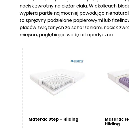
nacisk zwrotny na ciężar ciała. W okolicach biod
wypiera partie najmocniej powodując nienatural
to sprężyny podzielone papierowymi lub fizelin
placów związanych ze schorzeniami, nacisk zwr
miejsca, pogłębiając wadę ortopedyczną.
Materac Step – Hilding
Materac F
Hilding