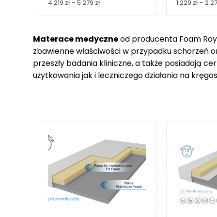
Zakres
4 219
zł
–
5 279
zł
1 229
zł
–
2 2
cen:
od
4
Materace medyczne
od producenta Foam Royal
219 zł
zbawienne właściwości w przypadku schorzeń 
do
5
przeszły badania kliniczne, a także posiadają c
279 zł
użytkowania jak i leczniczego działania na kręgos