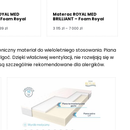
OYAL MED
Materac ROYAL MED
 Foam Royal
BRILLIANT – Foam Royal
Zakres
Zakres
739
zł
3 115
zł
–
7 000
zł
cen:
cen:
od
od
3
3
ieniczny materiał do wieloletniego stosowania. Piana
360 zł
115 zł
ć. Dzięki właściwej wentylacji, nie rozwijają się w
do
do
8
7
go są szczególnie rekomendowane dla alergików.
739 zł
000 zł