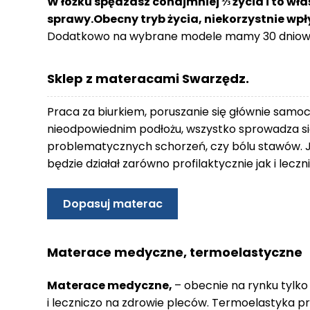
W łóżku spędzasz conajmniej ⅓ życia i to wła
o
sprawy.Obecny tryb życia, niekorzystnie wp
n
Dodatkowo na wybrane modele mamy 30 dniowy
t
a
k
Sklep z materacami Swarzędz.
t
B
Praca za biurkiem, poruszanie się głównie samo
l
nieodpowiednim podłożu, wszystko sprowadza się
o
problematycznych schorzeń, czy bólu stawów. 
g
będzie działał zarówno profilaktycznie jak i lec
W
Y
Dopasuj materac
P
R
Z
Materace medyczne, termoelastyczne
E
D
Materace medyczne,
– obecnie na rynku tylko
A
i leczniczo na zdrowie pleców. Termoelastyka p
Ż