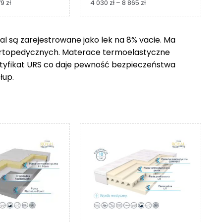
Zakres
Zakres
79
zł
4 030
zł
–
8 865
zł
cen:
cen:
od
od
1
4
 są zarejestrowane jako lek na 8% vacie. Ma
229 zł
030 zł
ortopedycznych. Materace termoelastyczne
do
do
2
8
ertyfikat URS co daje pewność bezpieczeństwa
279 zł
865 zł
łup.